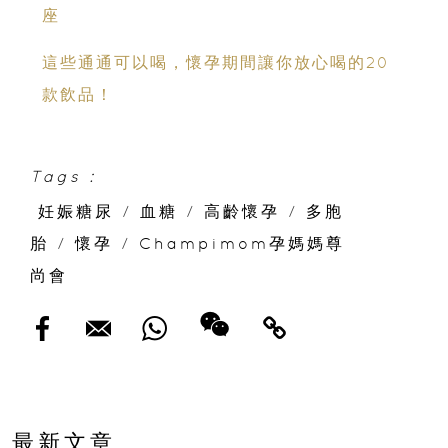
座
這些通通可以喝，懷孕期間讓你放心喝的20
款飲品！
Tags :
妊娠糖尿
/
血糖
/
高齡懷孕
/
多胞
胎
/
懷孕
/
Champimom孕媽媽尊
尚會
最新文章