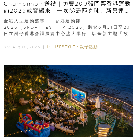
Champimom送禮｜免費200張門票香港運動
節2026載譽歸來：一次睇盡匹克球、新興運
動、街舞比賽＋逾百運動品牌展覽
全港大型運動盛事——香港運動節
2026（SPORTFEST HK 2026）將於8月21日至23
日在灣仔香港會議展覽中心盛大舉行，以全新主題「敢
運動大排檔」登場，集合...
In
LIFESTYLE
/
親子活動
3rd August, 2026 ｜