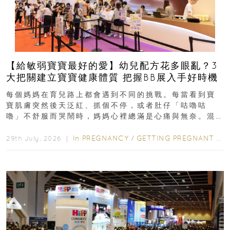
【給敏弱寶寶最好的愛】幼兒配方花多眼亂？3
大把關建立寶寶健康體質 把握BB展入手好時機
每個媽媽在育兒路上都會遇到不同的挑戰。每當看到寶
寶肌膚突然後天泛紅、抓個不停，或者肚仔「咕嚕咕
嚕」不舒服而哭鬧時，媽媽心裡總滿是心痛與無奈。混
合餵養揀奶粉？選擇幼兒配...
In
PREGNANCY
/
GETTING PREGNANT
/
P
29th July, 2026 ｜