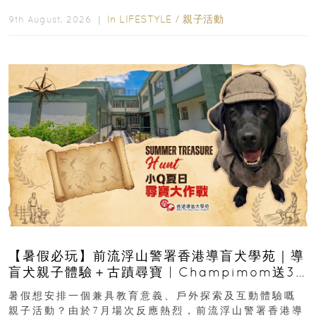
店 Grand Ballroom舉行...
In
LIFESTYLE
/
親子活動
9th August, 2026 ｜
【暑假必玩】前流浮山警署香港導盲犬學苑｜導
盲犬親子體驗＋古蹟尋寶 | Champimom送3
組免費名額
暑假想安排一個兼具教育意義、戶外探索及互動體驗嘅
親子活動？由於7月場次反應熱烈，前流浮山警署香港導