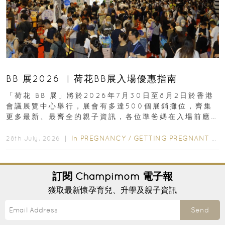
BB 展2026 ︳荷花BB展入場優惠指南
「荷花 BB 展」將於2026年7月30日至8月2日於香港
會議展覽中心舉行，展會有多達500個展銷攤位，齊集
更多最新、最齊全的親子資訊，各位準爸媽在入場前應
先閱讀購物指南...
In
PREGNANCY
/
GETTING PREGNANT
/
P
28th July, 2026 ｜
訂閱
Champimom
電子報
獲取最新懷孕育兒、升學及親子資訊
Send