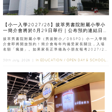
【小一入學2027/28】拔萃男書院附屬小學小
一簡介會將於8月29日舉行｜公布預約連結日期
｜更設有網上重溫
拔萃男書院附屬小學（男拔附小／DBSPD）小一入學簡
介會即將開放預約！簡介會每年均備受家長關注，入場
名額「瘋搶」。如果家長正準備為小朋友報考2027/28
學年小一，想...
In
EDUCATION
/
OPEN DAY & SCHOOL EVENTS
30th July, 2026 ｜