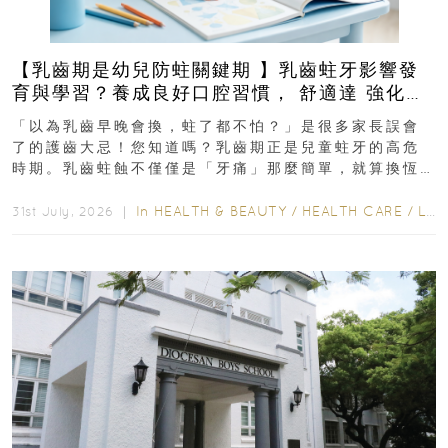
【乳齒期是幼兒防蛀關鍵期 】乳齒蛀牙影響發
育與學習？養成良好口腔習慣， 舒適達 強化琺
瑯質 兒童牙膏防護指南
「以為乳齒早晚會換，蛀了都不怕？」是很多家長誤會
了的護齒大忌！您知道嗎？乳齒期正是兒童蛀牙的高危
時期。乳齒蛀蝕不僅僅是「牙痛」那麼簡單，就算換恆
齒也有影響！後果將如骨牌效應般...
In
HEALTH & BEAUTY
/
HEALTH CARE
/
LIFESTYLE
31st July, 2026 ｜