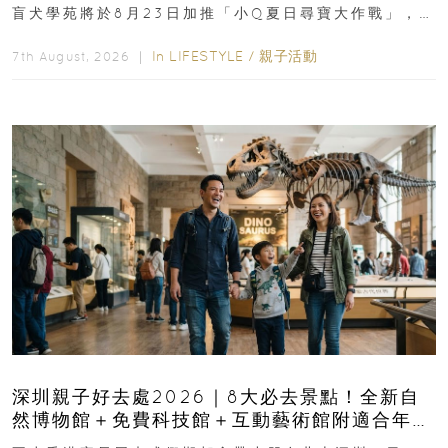
盲犬學苑將於8月23日加推「小Q夏日尋寶大作戰」，家
長與小朋友可以走進前流浮山警署...
In
LIFESTYLE
/
親子活動
7th August, 2026 ｜
深圳親子好去處2026｜8大必去景點！全新自
然博物館＋免費科技館＋互動藝術館附適合年
齡、交通、門票、開放時間