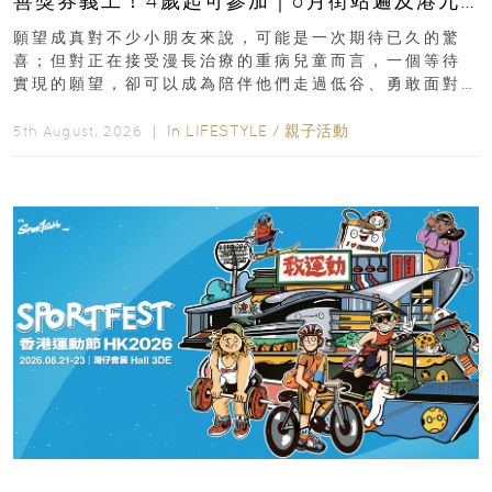
善獎券義工！4歲起可參加｜8月街站遍及港九
新界
願望成真對不少小朋友來說，可能是一次期待已久的驚
喜；但對正在接受漫長治療的重病兒童而言，一個等待
實現的願望，卻可以成為陪伴他們走過低谷、勇敢面對
逆境的重要力量。▲ 願...
In
LIFESTYLE
/
親子活動
5th August, 2026 ｜