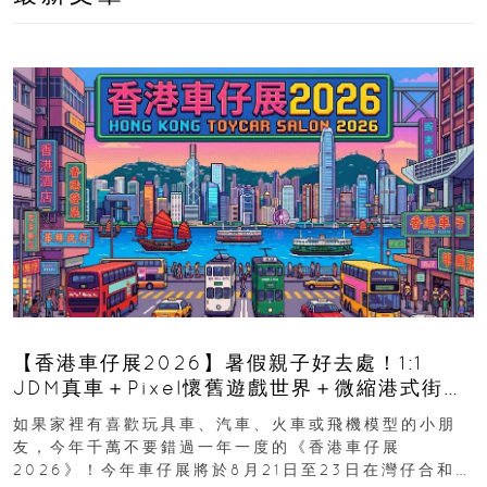
【香港車仔展2026】暑假親子好去處！1:1
JDM真車＋Pixel懷舊遊戲世界＋微縮港式街景
8月灣仔登場 車迷家庭必去！
如果家裡有喜歡玩具車、汽車、火車或飛機模型的小朋
友，今年千萬不要錯過一年一度的《香港車仔展
2026》！今年車仔展將於8月21日至23日在灣仔合和酒