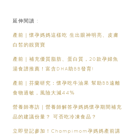
延伸閱讀 :
產前｜懷孕媽媽這樣吃 生出眼神明亮、皮膚
白皙的靚寶寶
產前｜補充優質脂肪、蛋白質，20款孕婦魚
湯食譜推薦！富含DHA助BB發育!
產前｜芬蘭研究：懷孕吃牛油果 幫助BB遠離
食物過敏，風險大減44%
營養師專訪｜營養師解答孕媽媽懷孕期間補充
品的建議份量？ 可否吃冷凍食品？
立即登記參加！Champimom孕媽媽產前講