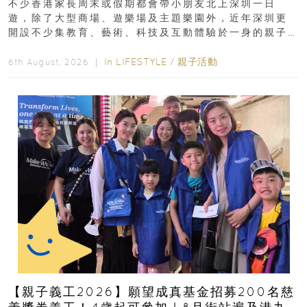
不少香港家長周末或假期都會帶小朋友北上深圳一日
遊，除了大型商場、遊樂場及主題樂園外，近年深圳更
開設不少集教育、藝術、科技及互動體驗於一身的親子
好去處！暑假唔想再行商場...
In
LIFESTYLE
/
親子活動
6th August, 2026 ｜
【親子義工2026】願望成真基金招募200名慈