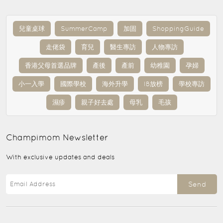
兒童桌球
SummerCamp
加固
ShoppingGuide
走佬袋
育兒
醫生專訪
人物專訪
香港父母首選品牌
產後
產前
幼稚園
孕婦
小一入學
國際學校
海外升學
IB放榜
學校專訪
濕疹
親子好去處
母乳
毛孩
Champimom
Newsletter
With exclusive updates and deals
Send