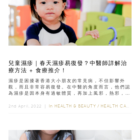
兒童濕疹｜春天濕疹易復發？中醫師詳解治
療方法 + 食療推介！
濕疹是困擾著香港大小朋友的常見病，不但影響外
觀，而且非常容易復發。在中醫的角度而言，他們認
為濕疹是因本身有過敏體質，再加上風邪，熱邪，濕
邪侵襲肌表所導致，除此之外，患者往往都會有脾
虛，陰虛...
In
HEALTH & BEAUTY
/
HEALTH CARE
2nd April, 2022 ｜