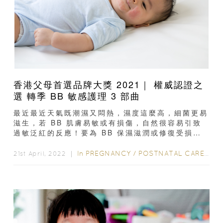
香港父母首選品牌大獎 2021｜ 權威認證之
選 轉季 BB 敏感護理 3 部曲
最近最近天氣既潮濕又悶熱，濕度這麼高，細菌更易
滋生，若 BB 肌膚易敏或有損傷，自然很容易引致
過敏泛紅的反應！要為 BB 保濕滋潤或修復受損
肌，新手爸媽必學以下的轉季 BB 敏感護理 3...
In
PREGNANCY
/
POSTNATAL CARE
/
6-
21st April, 2022 ｜