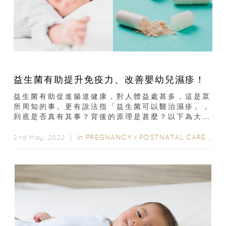
益生菌有助提升免疫力、改善嬰幼兒濕疹！
益生菌有助促進腸道健康，對人體益處甚多，這是眾
所周知的事。更有說法指「益生菌可以醫治濕疹」，
到底是否真有其事？背後的原理是甚麼？以下為大家
講解益生菌的好處；益生菌和免疫力的關係...
In
PREGNANCY
/
POSTNATAL CARE
/
0-
2nd May, 2022 ｜