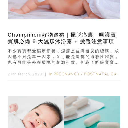
Champimom好物巡禮｜擺脱痕癢！呵護寶
寶肌必備 6 大濕疹沐浴露 + 挑選注意事項
不少寶寶都受濕疹影響，濕疹是皮膚發炎的總稱，成
因也不只是單一因素，又可能是遺傳的過敏性體質，
也有可能是外在環境的刺激引致。但為了紓緩寶寶的
不適，挑選合適的清潔護膚品由其重要。編輯為各位
爸媽帶來了 ...
In
PREGNANCY
/
POSTNATAL CARE
/
27th March, 2023 ｜