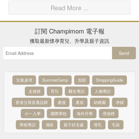
Read More ...
訂閱
Champimom
電子報
獲取最新懷孕育兒、升學及親子資訊
Send
兒童桌球
SummerCamp
加固
ShoppingGuide
走佬袋
育兒
醫生專訪
人物專訪
香港父母首選品牌
產後
產前
幼稚園
孕婦
小一入學
國際學校
海外升學
IB放榜
學校專訪
濕疹
親子好去處
母乳
毛孩