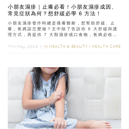
小朋友濕疹｜止癢必看！小朋友濕疹成因、
常見症狀為何？想舒緩必學 6 方法！
小朋友濕疹發作時總是搔癢難耐，想幫助舒緩、止
癢，爸媽該怎麼做？文中除了告訴你 6 大舒緩與護
理方式，再提供 7 大類濕疹戒口食物，爸媽必收
藏。小朋友濕疹的成因小朋友濕疹主要與免疫系統出
現異常有關...
In
HEALTH & BEAUTY
/
HEALTH CARE
17th May, 2024 ｜