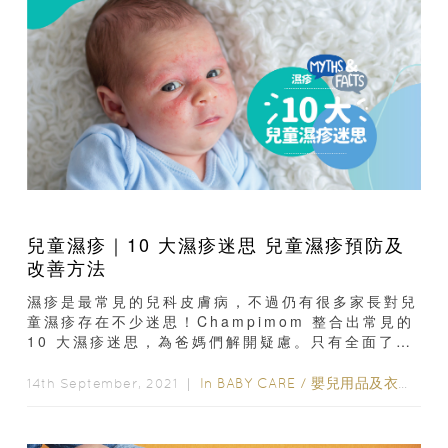
兒童濕疹｜10 大濕疹迷思 兒童濕疹預防及
改善方法
濕疹是最常見的兒科皮膚病，不過仍有很多家長對兒
童濕疹存在不少迷思！Champimom 整合出常見的
10 大濕疹迷思，為爸媽們解開疑慮。只有全面了解
濕疹成因、預防及改善方法...
In
BABY CARE
/
嬰兒用品及衣物
/
嬰
14th September, 2021 ｜