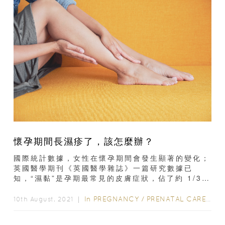
懷孕期間長濕疹了，該怎麼辦？
國際統計數據，女性在懷孕期間會發生顯著的變化；
英國醫學期刊《英國醫學雜誌》一篇研究數據已
知，“濕黏”是孕期最常見的皮膚症狀，佔了約 1/3
以上到 1/2 的比例。濕...
In
PREGNANCY
/
PRENATAL CARE
/
HE
10th August, 2021 ｜