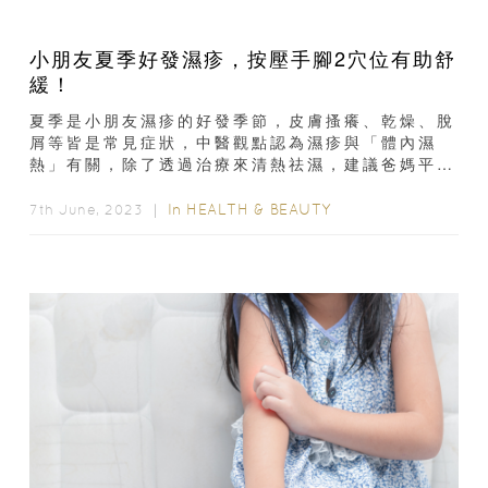
小朋友夏季好發濕疹，按壓手腳2穴位有助舒
緩！
夏季是小朋友濕疹的好發季節，皮膚搔癢、乾燥、脫
屑等皆是常見症狀，中醫觀點認為濕疹與「體內濕
熱」有關，除了透過治療來清熱祛濕，建議爸媽平時
可多按壓小朋友手腳「2穴位」，對於舒緩濕疹具有
不錯效果...
In
HEALTH & BEAUTY
7th June, 2023 ｜