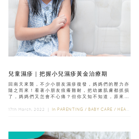
兒童濕疹｜把握小兒濕疹黃金治療期
回南天來襲，不少小朋友濕疹復發，媽媽們的壓力亦
隨之而來！看著小朋友痕癢難耐，把幼嫰肌膚都抓損
了，媽媽們又怎會不心痛？但你又知不知道，原來治
療濕疹也有黃金期？這次誠邀註冊中醫師 — 陳慧蓉
小姐...
In
PARENTING
/
BABY CARE
/
HEALTH & BEAUTY
17th March, 2022 ｜