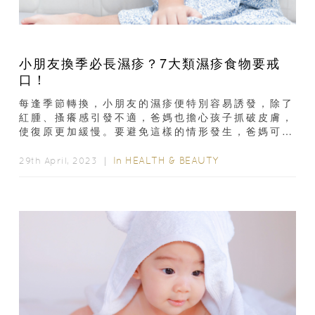
小朋友換季必長濕疹？7大類濕疹食物要戒
口！
每逢季節轉換，小朋友的濕疹便特別容易誘發，除了
紅腫、搔癢感引發不適，爸媽也擔心孩子抓破皮膚，
使復原更加緩慢。要避免這樣的情形發生，爸媽可多
留意小朋友的飲食，建議避開以下7大類食物...
In
HEALTH & BEAUTY
29th April, 2023 ｜