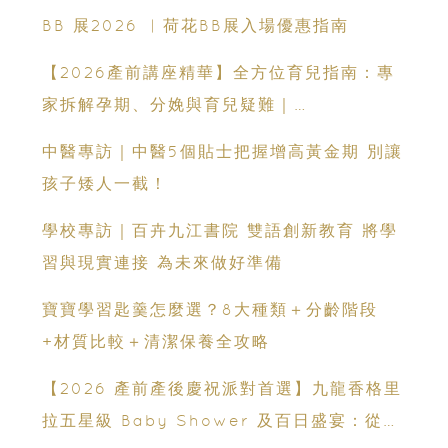
BB 展2026 ︳荷花BB展入場優惠指南
【2026產前講座精華】全方位育兒指南：專
家拆解孕期、分娩與育兒疑難｜
Champimom
中醫專訪｜中醫5個貼士把握增高黃金期 別讓
孩子矮人一截！
學校專訪｜百卉九江書院 雙語創新教育 將學
習與現實連接 為未來做好準備
寶寶學習匙羹怎麼選？8大種類＋分齡階段
+材質比較＋清潔保養全攻略
【2026 產前產後慶祝派對首選】九龍香格里
拉五星級 Baby Shower 及百日盛宴：從米