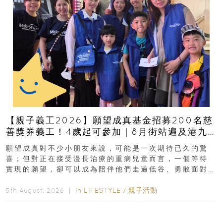
【親子義工2026】願望成真基金招募200名慈
善獎券義工！4歲起可參加｜8月街站遍及港九
新界
願望成真對不少小朋友來說，可能是一次期待已久的驚
喜；但對正在接受漫長治療的重病兒童而言，一個等待
實現的願望，卻可以成為陪伴他們走過低谷、勇敢面對
逆境的重要力量。▲ 願...
In
LIFESTYLE
/
親子活動
5th August, 2026 ｜