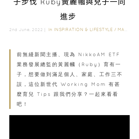
子步伐 Ruby黃麗幗與兒子一同
進步
In
INSPIRATION & LIFESTYLE
/
MAMASHINES
2nd June, 2022｜
前無綫新聞主播、現為 NikkoAM ETF
業務發展總監的黃麗幗（Ruby）育有一
子，想要做到滿足個人、家庭、工作三不
誤，這位新世代 Working Mom 有甚
麼育兒 Tips 跟我們分享？一起來看看
吧！