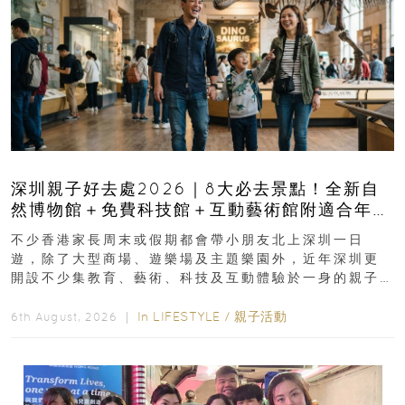
深圳親子好去處2026｜8大必去景點！全新自
然博物館＋免費科技館＋互動藝術館附適合年
齡、交通、門票、開放時間
不少香港家長周末或假期都會帶小朋友北上深圳一日
遊，除了大型商場、遊樂場及主題樂園外，近年深圳更
開設不少集教育、藝術、科技及互動體驗於一身的親子
好去處！暑假唔想再行商場...
In
LIFESTYLE
/
親子活動
6th August, 2026 ｜