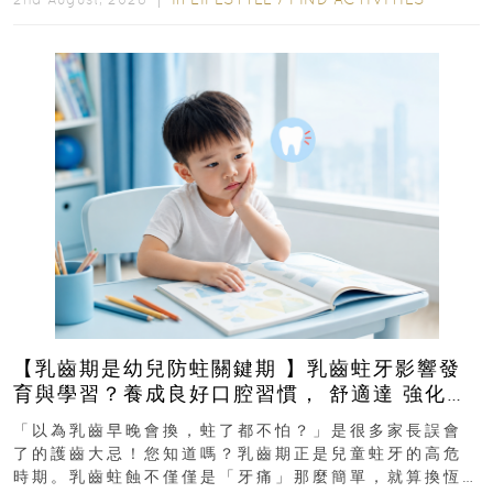
【乳齒期是幼兒防蛀關鍵期 】乳齒蛀牙影響發
育與學習？養成良好口腔習慣， 舒適達 強化琺
瑯質 兒童牙膏防護指南
「以為乳齒早晚會換，蛀了都不怕？」是很多家長誤會
了的護齒大忌！您知道嗎？乳齒期正是兒童蛀牙的高危
時期。乳齒蛀蝕不僅僅是「牙痛」那麼簡單，就算換恆