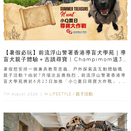
【暑假必玩】前流浮山警署香港導盲犬學苑｜導
盲犬親子體驗＋古蹟尋寶 | Champimom送3
組免費名額
暑假想安排一個兼具教育意義、戶外探索及互動體驗嘅
親子活動？由於7月場次反應熱烈，前流浮山警署香港導
盲犬學苑將於8月23日加推「小Q夏日尋寶大作戰」，家
長與小朋友可以走進前流浮山警署...
In
LIFESTYLE
/
親子活動
7th August, 2026 ｜