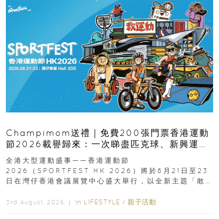
Champimom送禮｜免費200張門票香港運動
節2026載譽歸來：一次睇盡匹克球、新興運
動、街舞比賽＋逾百運動品牌展覽
全港大型運動盛事——香港運動節
2026（SPORTFEST HK 2026）將於8月21日至23
日在灣仔香港會議展覽中心盛大舉行，以全新主題「敢
運動大排檔」登場，集合...
In
LIFESTYLE
/
親子活動
3rd August, 2026 ｜