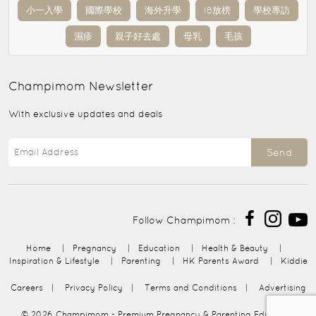
小一入學
國際學校
海外升學
IB放榜
學校專訪
濕疹
親子好去處
母乳
毛孩
Champimom
Newsletter
With exclusive updates and deals
Send
Follow Champimom :
Home
|
Pregnancy
|
Education
|
Health & Beauty
|
Inspiration & Lifestyle
|
Parenting
|
HK Parents Award
|
Kiddie
Careers
|
Privacy Policy
|
Terms and Conditions
|
Advertising
© 2026
Champimom
- Premium Pregnancy & Parenting Education