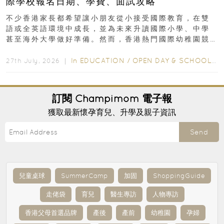
際學校報名日期、學費、面試攻略
不少香港家長都希望讓小朋友從小接受國際教育，在雙
語或全英語環境中成長，並為未來升讀國際小學、中學
甚至海外大學做好準備。然而，香港熱門國際幼稚園競
爭激烈，大部分學校會於入學前約一年開始接受申請...
In
EDUCATION
/
OPEN DAY & SCHOOL EVENTS
27th July, 2026 ｜
訂閱
Champimom
電子報
獲取最新懷孕育兒、升學及親子資訊
Send
兒童桌球
SummerCamp
加固
ShoppingGuide
走佬袋
育兒
醫生專訪
人物專訪
香港父母首選品牌
產後
產前
幼稚園
孕婦