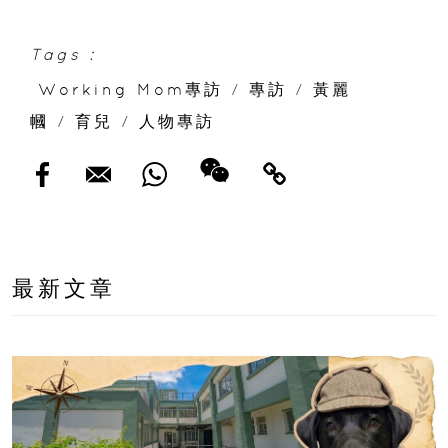
芝蓮美饌到 壯麗維港海景
Tags :
Working Mom專訪
/
專訪
/
黃麗
幗
/
育兒
/
人物專訪
最新文章