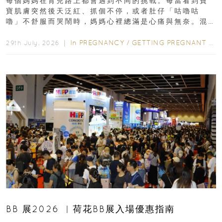
每個媽媽在育兒路上都會遇到不同的挑戰。每當看到寶
寶肌膚突然後天泛紅、抓個不停，或者肚仔「咕嚕咕
嚕」不舒服而哭鬧時，媽媽心裡總滿是心痛與無奈。混
合餵養揀奶粉？選擇幼兒配...
In
PREGNANCY
/
GETTING PREGNANT
/
P
29th July, 2026 ｜
BB 展2026 ︳荷花BB展入場優惠指南