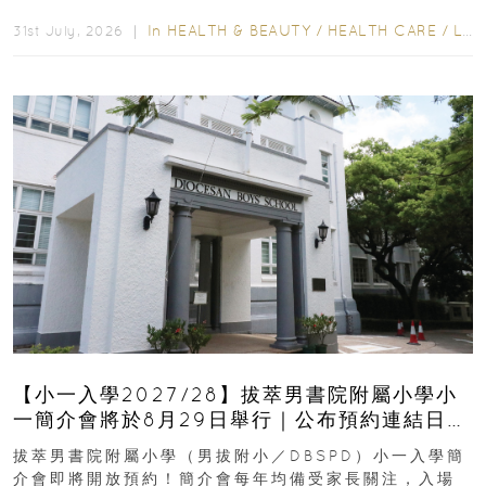
齒也有影響！後果將如骨牌效應般...
In
HEALTH & BEAUTY
/
HEALTH CARE
/
LIFESTYLE
31st July, 2026 ｜
【小一入學2027/28】拔萃男書院附屬小學小
一簡介會將於8月29日舉行｜公布預約連結日期
｜更設有網上重溫
拔萃男書院附屬小學（男拔附小／DBSPD）小一入學簡
介會即將開放預約！簡介會每年均備受家長關注，入場