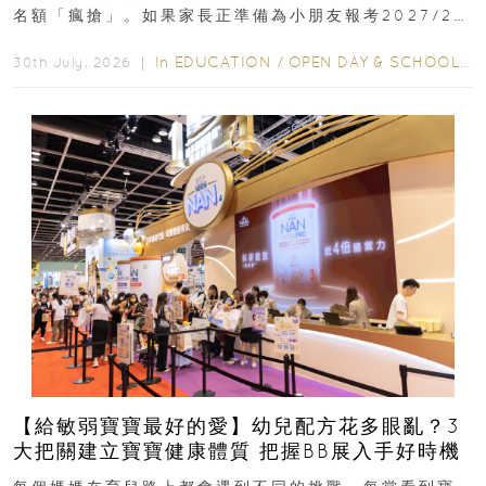
名額「瘋搶」。如果家長正準備為小朋友報考2027/28
學年小一，想...
In
EDUCATION
/
OPEN DAY & SCHOOL EVENTS
30th July, 2026 ｜
【給敏弱寶寶最好的愛】幼兒配方花多眼亂？3
大把關建立寶寶健康體質 把握BB展入手好時機