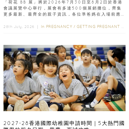
「荷花 BB 展」將於2026年7月30日至8月2日於香港
會議展覽中心舉行，展會有多達500個展銷攤位，齊集
更多最新、最齊全的親子資訊，各位準爸媽在入場前應
先閱讀購物指南...
In
PREGNANCY
/
GETTING PREGNANT
/
P
28th July, 2026 ｜
2027-28香港國際幼稚園申請時間｜5大熱門國