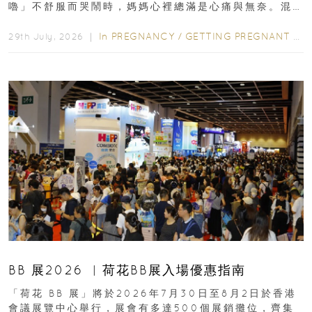
嚕」不舒服而哭鬧時，媽媽心裡總滿是心痛與無奈。混
合餵養揀奶粉？選擇幼兒配...
In
PREGNANCY
/
GETTING PREGNANT
/
P
29th July, 2026 ｜
BB 展2026 ︳荷花BB展入場優惠指南
「荷花 BB 展」將於2026年7月30日至8月2日於香港
會議展覽中心舉行，展會有多達500個展銷攤位，齊集