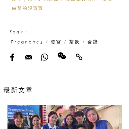
白皙的靚寶寶
Tags :
Pregnancy
/
暖宮
/
茶飲
/
食譜
最新文章