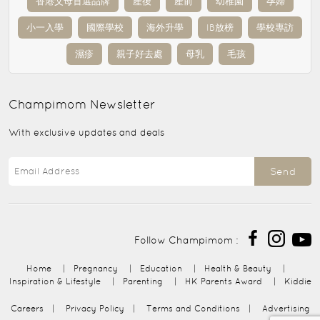
香港父母首選品牌
產後
產前
幼稚園
孕婦
小一入學
國際學校
海外升學
IB放榜
學校專訪
濕疹
親子好去處
母乳
毛孩
Champimom
Newsletter
With exclusive updates and deals
Send
Follow Champimom :
Home
|
Pregnancy
|
Education
|
Health & Beauty
|
Inspiration & Lifestyle
|
Parenting
|
HK Parents Award
|
Kiddie
Careers
|
Privacy Policy
|
Terms and Conditions
|
Advertising