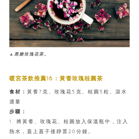
▲黑糖玫瑰花茶。
暖宮茶飲推薦16：黃耆玫瑰桂圓茶
食材：
黃耆7克、玫瑰花5克、桂圓5粒、滾水
適量
步驟：
1. 將黃耆、玫瑰花、桂圓放入保溫瓶中，注入
熱水，蓋上蓋子後靜置20分鐘。