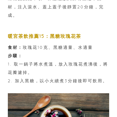
材，注入滾水、蓋上蓋子後靜置20分鐘，完
成。
暖宮茶飲推薦15：黑糖玫瑰花茶
食材：
玫瑰花10克、黑糖適量、水適量
步驟：
1. 取一鍋子將水煮溫，放入玫瑰花煮沸後，將
花瓣濾掉。
2. 加入黑糖，以小火續煮3分鐘後即可飲用。