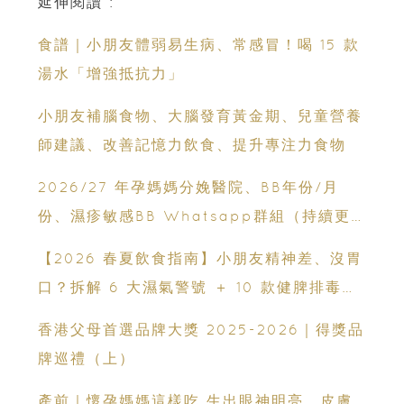
延伸閱讀 :
食譜｜小朋友體弱易生病、常感冒！喝 15 款
湯水「增強抵抗力」
小朋友補腦食物、大腦發育黃金期、兒童營養
師建議、改善記憶力飲食、提升專注力食物
2026/27 年孕媽媽分娩醫院、BB年份/月
份、濕疹敏感BB Whatsapp群組（持續更
新）
【2026 春夏飲食指南】小朋友精神差、沒胃
口？拆解 6 大濕氣警號 ＋ 10 款健脾排毒祛
濕粥食譜
香港父母首選品牌大獎 2025-2026｜得獎品
牌巡禮（上）
產前｜懷孕媽媽這樣吃 生出眼神明亮、皮膚