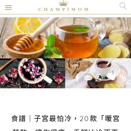
食譜｜子宮最怕冷，20款「暖宮