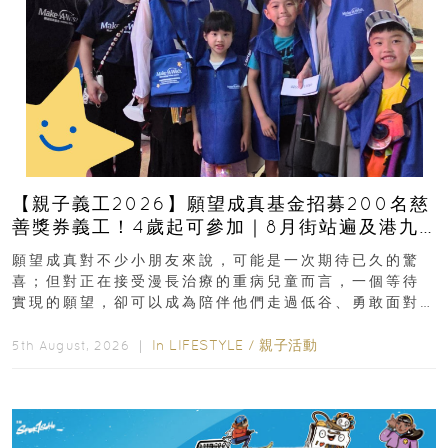
【親子義工2026】願望成真基金招募200名慈
善獎券義工！4歲起可參加｜8月街站遍及港九
新界
願望成真對不少小朋友來說，可能是一次期待已久的驚
喜；但對正在接受漫長治療的重病兒童而言，一個等待
實現的願望，卻可以成為陪伴他們走過低谷、勇敢面對
逆境的重要力量。▲ 願...
In
LIFESTYLE
/
親子活動
5th August, 2026 ｜