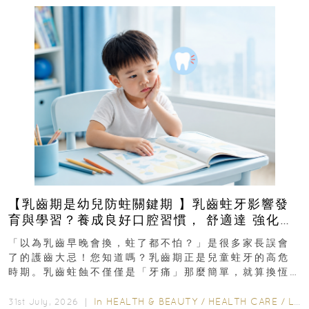
【乳齒期是幼兒防蛀關鍵期 】乳齒蛀牙影響發
育與學習？養成良好口腔習慣， 舒適達 強化琺
瑯質 兒童牙膏防護指南
「以為乳齒早晚會換，蛀了都不怕？」是很多家長誤會
了的護齒大忌！您知道嗎？乳齒期正是兒童蛀牙的高危
時期。乳齒蛀蝕不僅僅是「牙痛」那麼簡單，就算換恆
齒也有影響！後果將如骨牌效應般...
In
HEALTH & BEAUTY
/
HEALTH CARE
/
LIFESTYLE
31st July, 2026 ｜