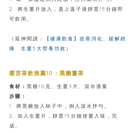
2. 將生薑片放入，蓋上蓋子後靜置15分鐘即
可飲用。
（延伸閱讀：
【健康飲食】改善消化、緩解經
痛 生薑5大營養功效
）
暖宮茶飲推薦10：黑糖薑茶
食材：
黑糖10克、生薑3片、滾水適量
步驟：
1. 將黑糖放入杯子中，倒入滾水拌勻。
2. 加入生薑片，靜置15分鐘使薑入味，完
成。