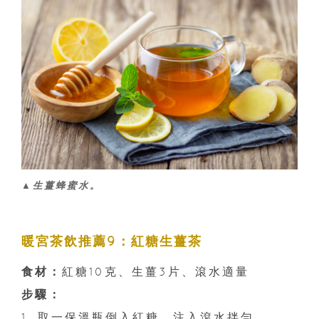
▲生薑蜂蜜水。
暖宮茶飲推薦9：紅糖生薑茶
食材：
紅糖10克、生薑3片、滾水適量
步驟：
1. 取一保溫瓶倒入紅糖，注入滾水拌勻。