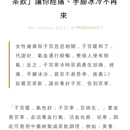
茶飲」讓你經痛、手腳冰冷不再
來
In
PREGNANCY
16th January, 2023｜
女性健康與子宮息息相關，子宮暖和了，
代謝好、氣血通行順暢，整個人便有朝
氣；反之，子宮寒冷時容易產生頭痛、經
痛、手腳冰冷，甚至不易受孕。推薦20
款暖宮茶飲，讓你養好子宮、告別宮寒。
「子宮暖，氣色好；子宮寒，百病生。」要改
善宮寒，必須養血行氣、活血化瘀、祛寒，因
此可善用中藥材製成茶飲調理，例如：黃耆、