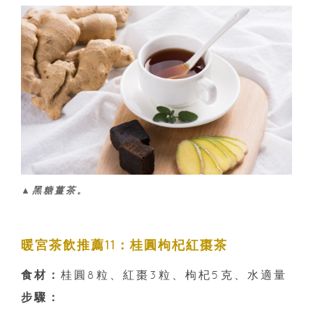
▲黑糖薑茶。
暖宮茶飲推薦11：桂圓枸杞紅棗茶
食材：
桂圓8粒、紅棗3粒、枸杞5克、水適量
步驟：