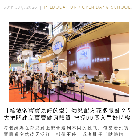
學年小一，想...
In
EDUCATION
/
OPEN DAY & SCHOOL EVENTS
30th July, 2026 ｜
【給敏弱寶寶最好的愛】幼兒配方花多眼亂？3
大把關建立寶寶健康體質 把握BB展入手好時機
每個媽媽在育兒路上都會遇到不同的挑戰。每當看到寶
寶肌膚突然後天泛紅、抓個不停，或者肚仔「咕嚕咕