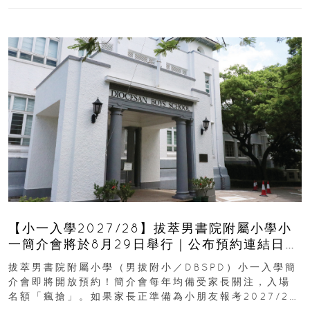
【小一入學2027/28】拔萃男書院附屬小學小
一簡介會將於8月29日舉行｜公布預約連結日期
｜更設有網上重溫
拔萃男書院附屬小學（男拔附小／DBSPD）小一入學簡
介會即將開放預約！簡介會每年均備受家長關注，入場
名額「瘋搶」。如果家長正準備為小朋友報考2027/28