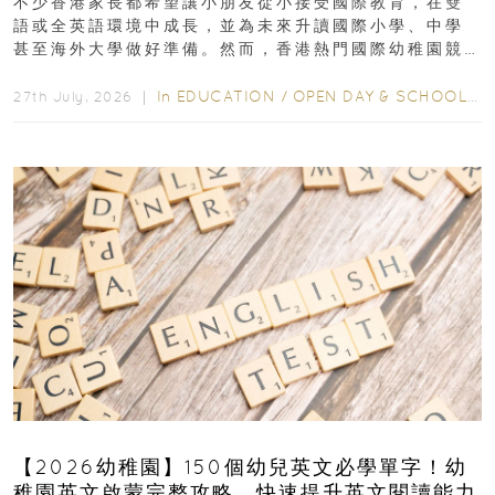
不少香港家長都希望讓小朋友從小接受國際教育，在雙
語或全英語環境中成長，並為未來升讀國際小學、中學
甚至海外大學做好準備。然而，香港熱門國際幼稚園競
爭激烈，大部分學校會於入學前約一年開始接受申請...
In
EDUCATION
/
OPEN DAY & SCHOOL EVENTS
27th July, 2026 ｜
【2026幼稚園】150個幼兒英文必學單字！幼
稚園英文啟蒙完整攻略，快速提升英文閱讀能力