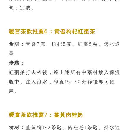
勻，完成。
暖宮茶飲推薦6：黃耆枸杞紅棗茶
食材：
黃耆7克、枸杞5克、紅棗5粒、滾水適
量
步驟：
紅棗拍打去核後，將上述所有中藥材放入保溫
瓶中、注入滾水，靜置15-30分鐘後即可飲
用。
暖宮茶飲推薦7：薑黃肉桂奶
食材：
薑黃粉1-2茶匙、肉桂粉1茶匙、熱水適