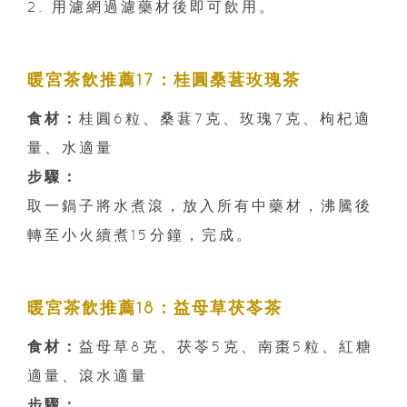
2. 用濾網過濾藥材後即可飲用。
暖宮茶飲推薦17：桂圓桑葚玫瑰茶
食材：
桂圓6粒、桑葚7克、玫瑰7克、枸杞適
量、水適量
步驟：
取一鍋子將水煮滾，放入所有中藥材，沸騰後
轉至小火續煮15分鐘，完成。
暖宮茶飲推薦18：益母草茯苓茶
食材：
益母草8克、茯苓5克、南棗5粒、紅糖
適量、滾水適量
步驟：