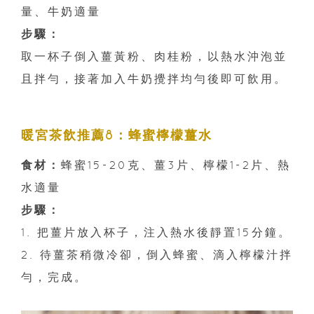
量、牛奶適量
步驟：
取一杯子倒入薑黃粉、肉桂粉，以熱水沖泡並
且拌勻，接著加入牛奶攪拌均勻後即可飲用。
暖宮茶飲推薦8：蜂蜜檸檬薑水
食材：
蜂蜜15-20克、薑3片、檸檬1-2片、熱
水適量
步驟：
1. 把薑片放入杯子，注入熱水後靜置15分鐘。
2. 待薑茶稍微冷卻，倒入蜂蜜、滴入檸檬汁拌
勻，完成。