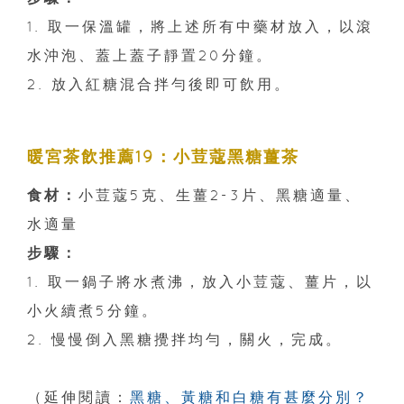
1. 取一保溫罐，將上述所有中藥材放入，以滾
水沖泡、蓋上蓋子靜置20分鐘。
2. 放入紅糖混合拌勻後即可飲用。
暖宮茶飲推薦19：小荳蔻黑糖薑茶
食材：
小荳蔻5克、生薑2-3片、黑糖適量、
水適量
步驟：
1. 取一鍋子將水煮沸，放入小荳蔻、薑片，以
小火續煮5分鐘。
2. 慢慢倒入黑糖攪拌均勻，關火，完成。
（延伸閱讀：
黑糖、黃糖和白糖有甚麼分別？