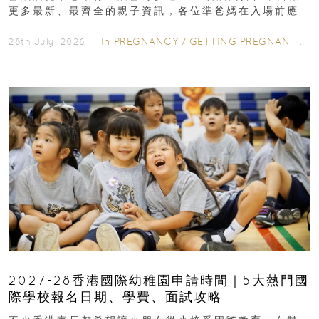
更多最新、最齊全的親子資訊，各位準爸媽在入場前應
先閱讀購物指南...
In
PREGNANCY
/
GETTING PREGNANT
/
P
28th July, 2026 ｜
2027-28香港國際幼稚園申請時間｜5大熱門國
際學校報名日期、學費、面試攻略