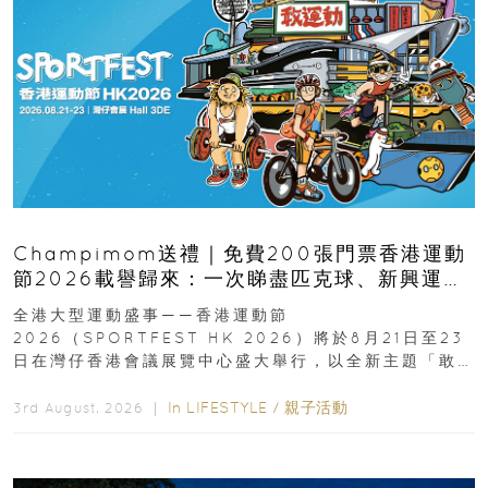
Champimom送禮｜免費200張門票香港運動
節2026載譽歸來：一次睇盡匹克球、新興運
動、街舞比賽＋逾百運動品牌展覽
全港大型運動盛事——香港運動節
2026（SPORTFEST HK 2026）將於8月21日至23
日在灣仔香港會議展覽中心盛大舉行，以全新主題「敢
運動大排檔」登場，集合...
In
LIFESTYLE
/
親子活動
3rd August, 2026 ｜