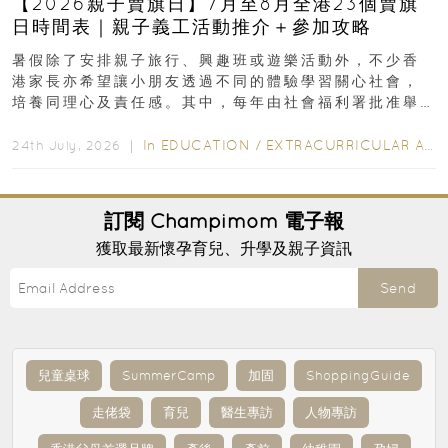
【2026親子賣旗日】7月至8月全港23個賣旗
日時間表｜親子義工活動推介＋參加攻略
暑假除了安排親子旅行、興趣班或遊樂活動外，不少香
港家長亦希望讓小朋友透過不同的體驗學習關心社會，
培養同理心及責任感。其中，每年由社會福利署批准舉
行的小朋友賣旗日小朋友，正是一項既有教育意義...
In
EDUCATION
/
EXTRACURRICULAR ACTIVITIES
24th July, 2026 ｜
訂閱
Champimom
電子報
獲取最新懷孕育兒、升學及親子資訊
Send
兒童桌球
SummerCamp
加固
ShoppingGuide
走佬袋
育兒
醫生專訪
人物專訪