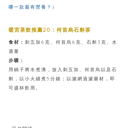
哪一款最有營養？
）
暖宮茶飲推薦20：何首烏石斛茶
食材：
刺五加6克、何首烏6克、石斛3克、水
適量
步驟：
用鍋子將水煮沸，放入刺五加、何首烏以及石
斛，以小火續煮5分鐘；以濾網過濾藥材，即
可盛杯飲用。