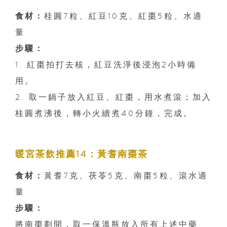
食材：
桂圓7粒、紅豆10克、紅棗5粒、水適
量
步驟：
1. 紅棗拍打去核，紅豆洗淨後浸泡2小時備
用。
2. 取一鍋子放入紅豆、紅棗，用水煮滾；加入
桂圓煮沸後，轉小火續煮40分鐘，完成。
暖宮茶飲推薦14：黃耆南棗茶
食材：
黃耆7克、茯苓5克、南棗5粒、滾水適
量
步驟：
將南棗劃開，取一保溫瓶放入所有上述中藥