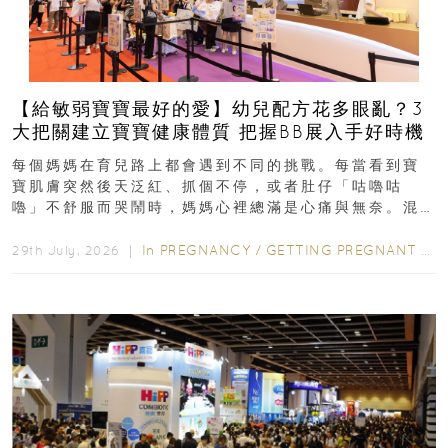
【給敏弱寶寶最好的愛】幼兒配方花多眼亂？3
大把關建立寶寶健康體質 把握BB展入手好時機
每個媽媽在育兒路上都會遇到不同的挑戰。每當看到寶
寶肌膚突然後天泛紅、抓個不停，或者肚仔「咕嚕咕
嚕」不舒服而哭鬧時，媽媽心裡總滿是心痛與無奈。混
合餵養揀奶粉？選擇幼兒配...
In
PREGNANCY
/
GETTING PREGNANT
/
P
29th July, 2026 ｜