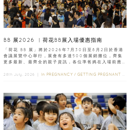
BB 展2026 ︳荷花BB展入場優惠指南
「荷花 BB 展」將於2026年7月30日至8月2日於香港
會議展覽中心舉行，展會有多達500個展銷攤位，齊集
更多最新、最齊全的親子資訊，各位準爸媽在入場前應
先閱讀購物指南...
In
PREGNANCY
/
GETTING PREGNANT
/
P
28th July, 2026 ｜