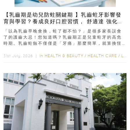
【乳齒期是幼兒防蛀關鍵期 】乳齒蛀牙影響發
育與學習？養成良好口腔習慣， 舒適達 強化琺
瑯質 兒童牙膏防護指南
「以為乳齒早晚會換，蛀了都不怕？」是很多家長誤會
了的護齒大忌！您知道嗎？乳齒期正是兒童蛀牙的高危
時期。乳齒蛀蝕不僅僅是「牙痛」那麼簡單，就算換恆
齒也有影響！後果將如骨牌效應般...
In
HEALTH & BEAUTY
/
HEALTH CARE
/
LIFESTYLE
31st July, 2026 ｜