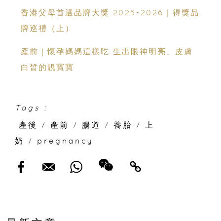
新）
香港父母首選品牌大獎 2025-2026｜得獎品
牌巡禮（上）
產前｜懷孕媽媽這樣吃 生出眼神明亮、皮膚
白皙的靚寶寶
Tags :
產後
/
產前
/
腸道
/
養胎
/
上
奶
/
pregnancy