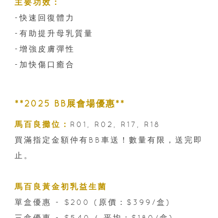
主要功效：
-快速回復體力
-有助提升母乳質量
-增強皮膚彈性
-加快傷口癒合
**2025 BB展會場優惠**
馬百良攤位：
R01, R02, R17, R18
買滿指定金額仲有BB車送！數量有限，送完即
止。
馬百良黃金初乳益生菌
單盒優惠 - $200 (原價：$399/盒)
三盒優惠 - $540（ 平均：$180/盒)