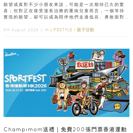
新界
願望成真對不少小朋友來說，可能是一次期待已久的驚
喜；但對正在接受漫長治療的重病兒童而言，一個等待
實現的願望，卻可以成為陪伴他們走過低谷、勇敢面對
逆境的重要力量。▲ 願...
In
LIFESTYLE
/
親子活動
5th August, 2026 ｜
Champimom送禮｜免費200張門票香港運動