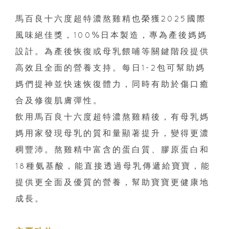
馬百良十六度超特濃熬雞精也榮獲2025國際
風味絕佳獎，100%日本製造，專為產後媽媽
設計。為產後恢復或母乳餵哺等關鍵階段提供
高效且全面的營養支持。每日1-2包可幫助媽
媽們提神並快速恢復體力，同時有助於傷口癒
合及修復肌膚彈性。
飲用馬百良十六度超特濃熬雞精後，有母乳媽
媽用家發現母乳的質和量顯著提升，變得更濃
稠豐沛。熬雞精中富含的蛋白質、膠原蛋白和
18種氨基酸，能直接透過母乳傳遞給寶寶，能
提供更全面及優質的營養，幫助寶寶更健康地
成長。