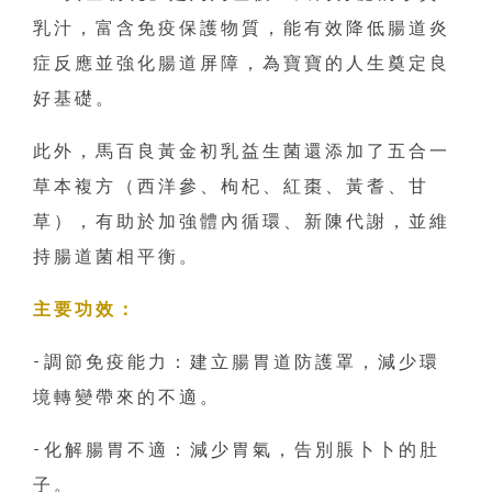
乳汁，富含免疫保護物質，能有效降低腸道炎
症反應並強化腸道屏障，為寶寶的人生奠定良
好基礎。
此外，馬百良黃金初乳益生菌還添加了五合一
草本複方（西洋參、枸杞、紅棗、黃耆、甘
草），有助於加強體內循環、新陳代謝，並維
持腸道菌相平衡。
主要功效：
-調節免疫能力：建立腸胃道防護罩，減少環
境轉變帶來的不適。
-化解腸胃不適：減少胃氣，告別脹卜卜的肚
子。