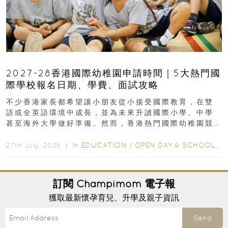
2027-28香港國際幼稚園申請時間｜5大熱門國
際學校報名日期、學費、面試攻略
不少香港家長都希望讓小朋友從小接受國際教育，在雙
語或全英語環境中成長，並為未來升讀國際小學、中學
甚至海外大學做好準備。然而，香港熱門國際幼稚園競
爭激烈，大部分學校會於入學前約一年開始接受申請...
In
EDUCATION
/
OPEN DAY & SCHOOL EVENTS
27th July, 2026 ｜
訂閱
Champimom
電子報
獲取最新懷孕育兒、升學及親子資訊
Send