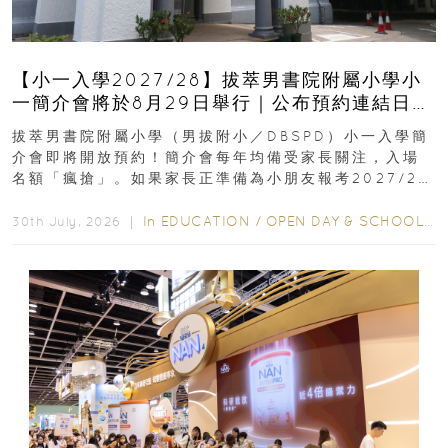
【小一入學2027/28】拔萃男書院附屬小學小
一簡介會將於8月29日舉行｜公布預約連結日期
｜更設有網上重溫
拔萃男書院附屬小學（男拔附小／DBSPD）小一入學簡
介會即將開放預約！簡介會每年均備受家長關注，入場
名額「瘋搶」。如果家長正準備為小朋友報考2027/28
學年小一，想...
In
EDUCATION
/
OPEN DAY & SCHOOL EVENTS
30th July, 2026 ｜