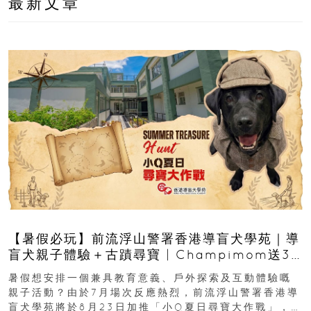
最新文章
【暑假必玩】前流浮山警署香港導盲犬學苑｜導
盲犬親子體驗＋古蹟尋寶 | Champimom送3
組免費名額
暑假想安排一個兼具教育意義、戶外探索及互動體驗嘅
親子活動？由於7月場次反應熱烈，前流浮山警署香港導
盲犬學苑將於8月23日加推「小Q夏日尋寶大作戰」，家