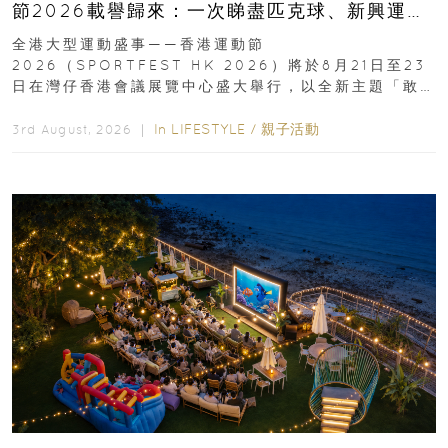
節2026載譽歸來：一次睇盡匹克球、新興運
動、街舞比賽＋逾百運動品牌展覽
全港大型運動盛事——香港運動節
2026（SPORTFEST HK 2026）將於8月21日至23
日在灣仔香港會議展覽中心盛大舉行，以全新主題「敢
運動大排檔」登場，集合...
In
LIFESTYLE
/
親子活動
3rd August, 2026 ｜