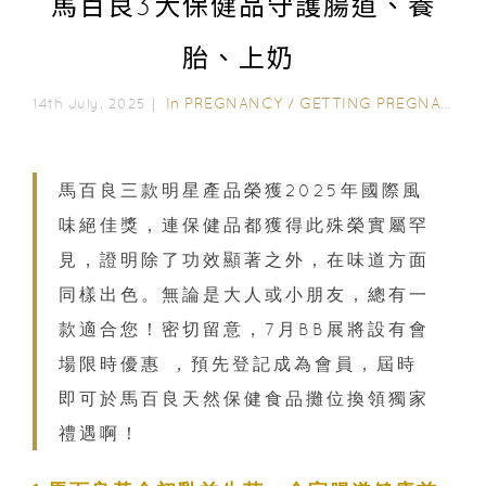
馬百良3大保健品守護腸道、養
胎、上奶
In
PREGNANCY
/
GETTING PREGNANT
/
14th July, 2025｜
馬百良三款明星產品榮獲2025年國際風
味絕佳獎，連保健品都獲得此殊榮實屬罕
見，證明除了功效顯著之外，在味道方面
同樣出色。無論是大人或小朋友，總有一
款適合您！密切留意，7月BB展將設有會
場限時優惠 ，預先登記成為會員，屆時
即可於馬百良天然保健食品攤位換領獨家
禮遇啊！