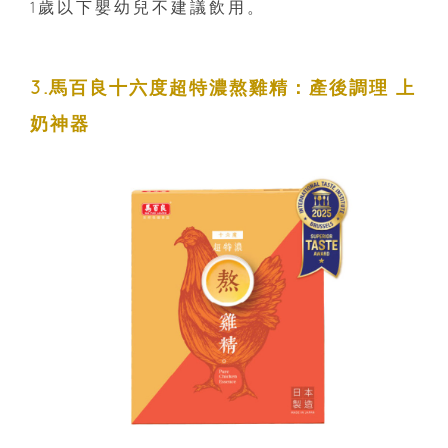
1歲以下嬰幼兒不建議飲用。
3.馬百良十六度超特濃熬雞精：產後調理 上
奶神器