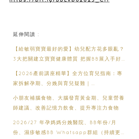
延伸閱讀 :
【給敏弱寶寶最好的愛】幼兒配方花多眼亂？
3大把關建立寶寶健康體質 把握BB展入手好
時機
【2026產前講座精華】全方位育兒指南：專
家拆解孕期、分娩與育兒疑難｜
Champimom
小朋友補腦食物、大腦發育黃金期、兒童營養
師建議、改善記憶力飲食、提升專注力食物
2026/27 年孕媽媽分娩醫院、BB年份/月
份、濕疹敏感BB Whatsapp群組（持續更