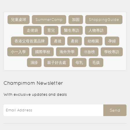
兒童桌球
SummerCamp
加固
ShoppingGuide
走佬袋
育兒
醫生專訪
人物專訪
香港父母首選品牌
產後
產前
幼稚園
孕婦
小一入學
國際學校
海外升學
IB放榜
學校專訪
濕疹
親子好去處
母乳
毛孩
Champimom
Newsletter
With exclusive updates and deals
Send