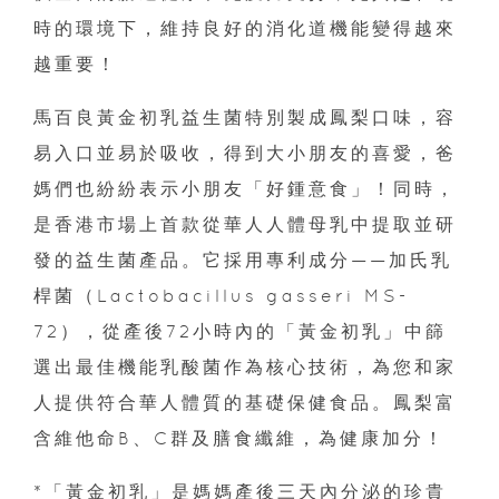
時的環境下，維持良好的消化道機能變得越來
越重要！
馬百良黃金初乳益生菌特別製成鳳梨口味，容
易入口並易於吸收，得到大小朋友的喜愛，爸
媽們也紛紛表示小朋友「好鍾意食」！同時，
是香港市場上首款從華人人體母乳中提取並研
發的益生菌產品。它採用專利成分——加氏乳
桿菌（Lactobacillus gasseri MS-
72），從產後72小時內的「黃金初乳」中篩
選出最佳機能乳酸菌作為核心技術，為您和家
人提供符合華人體質的基礎保健食品。鳳梨富
含維他命B、C群及膳食纖維，為健康加分！
*「黃金初乳」是媽媽產後三天內分泌的珍貴