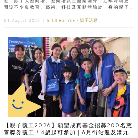
遊，除了大型商場、遊樂場及主題樂園外，近年深圳更
開設不少集教育、藝術、科技及互動體驗於一身的親子
好去處！暑假唔想再行商場...
In
LIFESTYLE
/
親子活動
6th August, 2026 ｜
【親子義工2026】願望成真基金招募200名慈
善獎券義工！4歲起可參加｜8月街站遍及港九