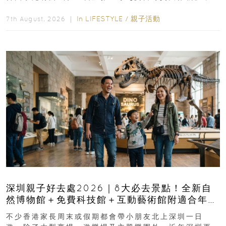
長與小朋友可以走進前流浮山警署...
In
LIFESTYLE
/
親子活動
7th August, 2026 ｜
深圳親子好去處2026｜8大必去景點！全新自
然博物館＋免費科技館＋互動藝術館附適合年
齡、交通、門票、開放時間
不少香港家長周末或假期都會帶小朋友北上深圳一日