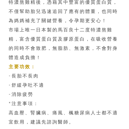
特濃熬雞精後，憑藉其中豐富的優質蛋白質，
不僅幫助胎兒迅速追回了應有的體重，也同時
為媽媽補充了關鍵營養，令孕期更安心！
市場上唯一日本製的馬百良十二度特濃熬雞
精，富含優質蛋白質及膠原蛋白，在吸收營養
的同時不會致肥，無脂肪、無激素，不會對身
體造成負擔！
主要功效：
-長胎不長肉
-舒緩孕吐不適
-消除疲勞
*注意事項：
高血壓、腎臟病、痛風、楓糖尿病人士都不適
宜飲用，建議先諮詢醫師。