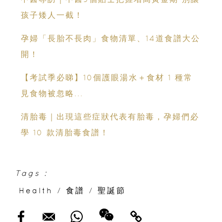
孩子矮人一截！
孕婦「長胎不長肉」食物清單、14道食譜大公
開！
【考試季必睇】10個護眼湯水＋食材 1 種常
見食物被忽略...
清胎毒｜出現這些症狀代表有胎毒，孕婦們必
學 10 款清胎毒食譜！
Tags :
Health
/
食譜
/
聖誕節