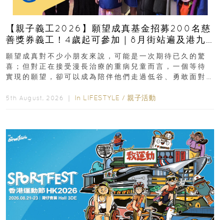
【親子義工2026】願望成真基金招募200名慈
善獎券義工！4歲起可參加｜8月街站遍及港九
新界
願望成真對不少小朋友來說，可能是一次期待已久的驚
喜；但對正在接受漫長治療的重病兒童而言，一個等待
實現的願望，卻可以成為陪伴他們走過低谷、勇敢面對
逆境的重要力量。▲ 願...
In
LIFESTYLE
/
親子活動
5th August, 2026 ｜