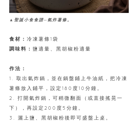
▲聖誕小食食譜─氣炸薯條。
食材：
冷凍薯條1袋
調味料：
鹽適量、黑胡椒粉適量
作法：
1. 取出氣炸鍋，並在鍋盤鋪上牛油紙，把冷凍
薯條放入鋪平，設定180度10分鐘。
2. 打開氣炸鍋，可稍微翻面（或直接搖晃一
下），再設定200度5分鐘。
3. 灑上鹽、黑胡椒粉後即可盛盤上桌。