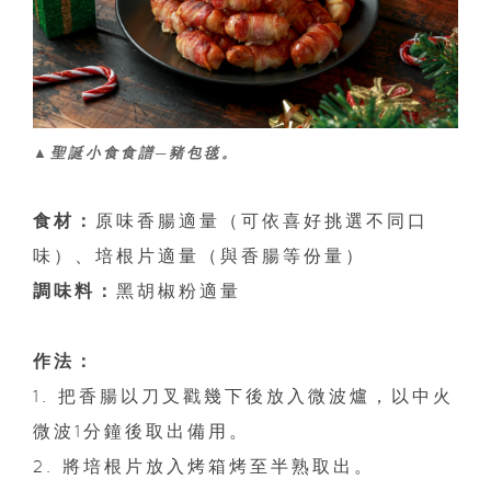
▲聖誕小食食譜─豬包毯。
食材：
原味香腸適量（可依喜好挑選不同口
味）、培根片適量（與香腸等份量）
調味料：
黑胡椒粉適量
作法：
1. 把香腸以刀叉戳幾下後放入微波爐，以中火
微波1分鐘後取出備用。
2. 將培根片放入烤箱烤至半熟取出。