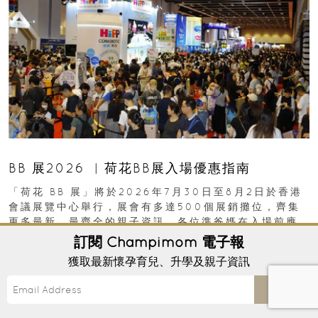
BB 展2026 ︳荷花BB展入場優惠指南
「荷花 BB 展」將於2026年7月30日至8月2日於香港
會議展覽中心舉行，展會有多達500個展銷攤位，齊集
更多最新、最齊全的親子資訊，各位準爸媽在入場前應
先閱讀購物指南...
訂閱
Champimom
電子報
In
PREGNANCY
/
GETTING PREGNANT
/
P
28th July, 2026 ｜
獲取最新懷孕育兒、升學及親子資訊
Send