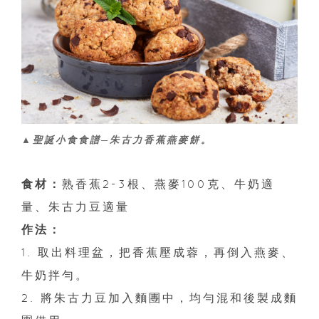
▲聖誕小食食譜─朱古力香蕉燕麥餅。
食材：
熟香蕉2-3根、燕麥100克、牛奶適
量、朱古力豆適量
作法：
1. 取出料理盆，把香蕉壓成蓉，再倒入燕麥、
牛奶拌勻。
2. 將朱古力豆加入麵團中，均勻混和後製成麵