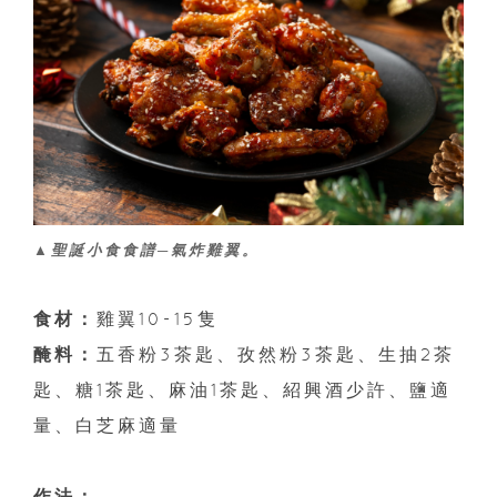
▲聖誕小食食譜─氣炸雞翼。
食材：
雞翼10-15隻
醃料：
五香粉3茶匙、孜然粉3茶匙、生抽2茶
匙、糖1茶匙、麻油1茶匙、紹興酒少許、鹽適
量、白芝麻適量
作法：