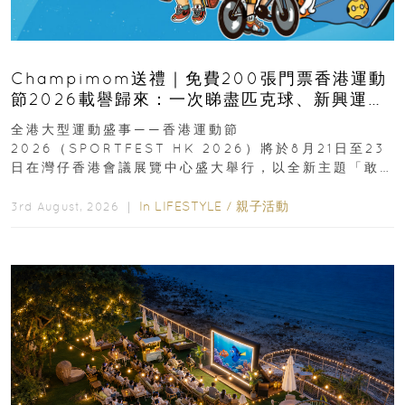
Champimom送禮｜免費200張門票香港運動
節2026載譽歸來：一次睇盡匹克球、新興運
動、街舞比賽＋逾百運動品牌展覽
全港大型運動盛事——香港運動節
2026（SPORTFEST HK 2026）將於8月21日至23
日在灣仔香港會議展覽中心盛大舉行，以全新主題「敢
運動大排檔」登場，集合...
In
LIFESTYLE
/
親子活動
3rd August, 2026 ｜