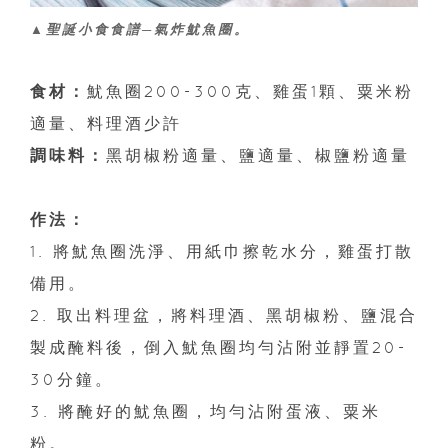
▲聖誕小食食譜─氣炸魷魚圈。
食材：
魷魚圈200-300克、雞蛋1顆、粟米粉
適量、料理酒少許
調味料：
黑胡椒粉適量、鹽適量、椒鹽粉適量
作法：
1. 將魷魚圈洗淨、用紙巾擦乾水分，雞蛋打散
備用。
2. 取出料理盆，將料理酒、黑胡椒粉、鹽混合
製成醃料後，倒入魷魚圈均勻沾附並靜置20-
30分鐘。
3. 將醃好的魷魚圈，均勻沾附蛋液、粟米
粉。