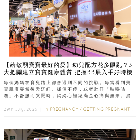
【給敏弱寶寶最好的愛】幼兒配方花多眼亂？3
大把關建立寶寶健康體質 把握BB展入手好時機
每個媽媽在育兒路上都會遇到不同的挑戰。每當看到寶
寶肌膚突然後天泛紅、抓個不停，或者肚仔「咕嚕咕
嚕」不舒服而哭鬧時，媽媽心裡總滿是心痛與無奈。混
合餵養揀奶粉？選擇幼兒配...
In
PREGNANCY
/
GETTING PREGNANT
/
P
29th July, 2026 ｜