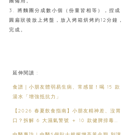
團備用。
3. 將麵團分成數小個（份量皆相等），捏成
圓扁狀後放上烤盤，放入烤箱烘烤約12分鐘，
完成。
延伸閱讀 :
食譜｜小朋友體弱易生病、常感冒！喝 15 款
湯水「增強抵抗力」
【2026 春夏飲食指南】小朋友精神差、沒胃
口？拆解 6 大濕氣警號 ＋ 10 款健脾排毒祛
濕粥食譜
中醫專訪｜中醫5個貼士把握增高黃金期 別讓