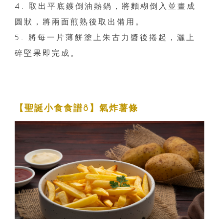
4. 取出平底鑊倒油熱鍋，將麵糊倒入並畫成
圓狀，將兩面煎熟後取出備用。
5. 將每一片薄餅塗上朱古力醬後捲起，灑上
碎堅果即完成。
【聖誕小食食譜8】氣炸薯條