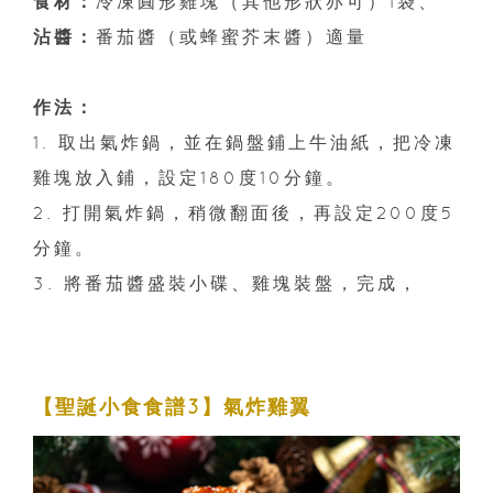
食材：
冷凍圓形雞塊（其他形狀亦可）1袋、
沾醬：
番茄醬（或蜂蜜芥末醬）適量
作法：
1. 取出氣炸鍋，並在鍋盤鋪上牛油紙，把冷凍
雞塊放入鋪，設定180度10分鐘。
2. 打開氣炸鍋，稍微翻面後，再設定200度5
分鐘。
3. 將番茄醬盛裝小碟、雞塊裝盤，完成，
【聖誕小食食譜3】氣炸雞翼