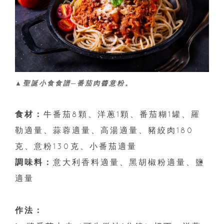
▲聖誕小食食譜─番茄肉醬意粉。
食材：
牛番茄8顆、洋蔥1顆、番茄糊1罐、羅
勒適量、蒜蓉適量、高湯適量、豬絞肉180
克、意粉130克、小番茄適量
調味料：
意大利香料適量、黑胡椒粉適量、鹽
適量
作法：