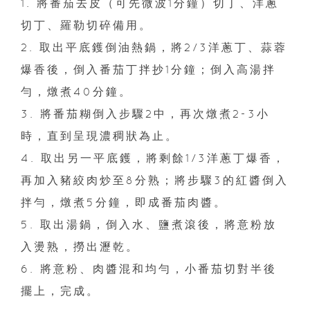
1. 將番茄去皮（可先微波1分鐘）切丁、洋蔥
切丁、羅勒切碎備用。
2. 取出平底鑊倒油熱鍋，將2/3洋蔥丁、蒜蓉
爆香後，倒入番茄丁拌抄1分鐘；倒入高湯拌
勻，燉煮40分鐘。
3. 將番茄糊倒入步驟2中，再次燉煮2-3小
時，直到呈現濃稠狀為止。
4. 取出另一平底鑊，將剩餘1/3洋蔥丁爆香，
再加入豬絞肉炒至8分熟；將步驟3的紅醬倒入
拌勻，燉煮5分鐘，即成番茄肉醬。
5. 取出湯鍋，倒入水、鹽煮滾後，將意粉放
入燙熟，撈出瀝乾。
6. 將意粉、肉醬混和均勻，小番茄切對半後
擺上，完成。