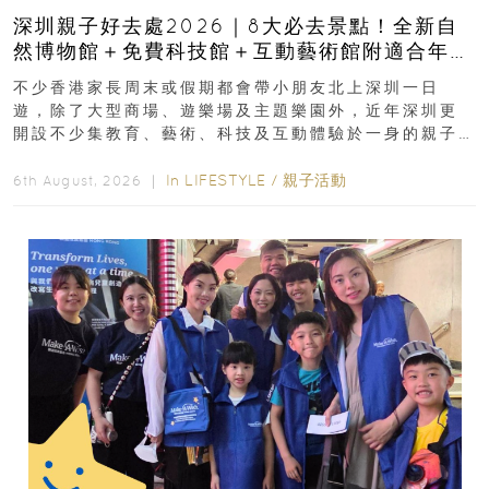
深圳親子好去處2026｜8大必去景點！全新自
然博物館＋免費科技館＋互動藝術館附適合年
齡、交通、門票、開放時間
不少香港家長周末或假期都會帶小朋友北上深圳一日
遊，除了大型商場、遊樂場及主題樂園外，近年深圳更
開設不少集教育、藝術、科技及互動體驗於一身的親子
好去處！暑假唔想再行商場...
In
LIFESTYLE
/
親子活動
6th August, 2026 ｜