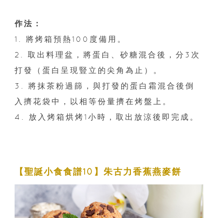
作法：
1. 將烤箱預熱100度備用。
2. 取出料理盆，將蛋白、砂糖混合後，分3次
打發（蛋白呈現豎立的尖角為止）。
3. 將抹茶粉過篩，與打發的蛋白霜混合後倒
入擠花袋中，以相等份量擠在烤盤上。
4. 放入烤箱烘烤1小時，取出放涼後即完成。
【聖誕小食食譜10】朱古力香蕉燕麥餅