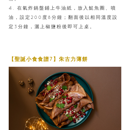
4. 在氣炸鍋盤鋪上牛油紙，放入魷魚圈、噴
油，設定200度8分鐘；翻面後以相同溫度設
定3分鐘，灑上椒鹽粉後即可上桌。
【聖誕小食食譜7】朱古力薄餅