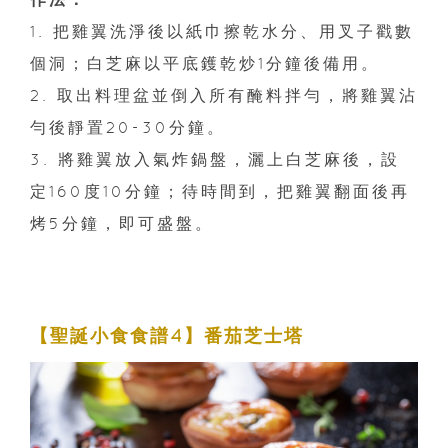
1. 把雞翼洗淨後以紙巾擦乾水分、用叉子戳數
個洞；白芝麻以平底鑊乾炒1分鐘後備用。
2. 取出料理盆並倒入所有醃料拌勻，將雞翼沾
勻後靜置20-30分鐘。
3. 將雞翼放入氣炸鍋盤，灑上白芝麻後，設
定160度10分鐘；待時間到，把雞翼翻面後再
烤5分鐘，即可盛盤。
【聖誕小食食譜4】番茄芝士塔