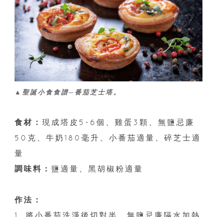
▲聖誕小食食譜─番茄芝士塔。
食材：
現成塔皮5-6個、雞蛋3顆、無鹽忌廉
50克、牛奶180毫升、小番茄適量、碎芝士適
量
調味料：
鹽適量、黑胡椒粉適量
作法：
1. 將小番茄洗淨後切對半、無鹽忌廉隔水加熱