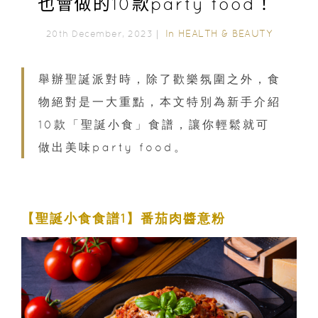
也會做的10款party food！
In
HEALTH & BEAUTY
20th December, 2023｜
舉辦聖誕派對時，除了歡樂氛圍之外，食
物絕對是一大重點，本文特別為新手介紹
10款「聖誕小食」食譜，讓你輕鬆就可
做出美味party food。
【聖誕小食食譜1】番茄肉醬意粉