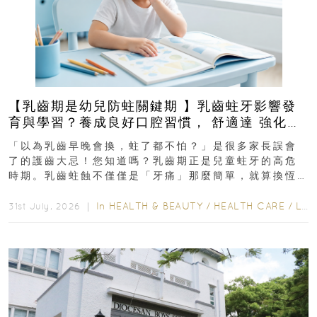
【乳齒期是幼兒防蛀關鍵期 】乳齒蛀牙影響發
育與學習？養成良好口腔習慣， 舒適達 強化琺
瑯質 兒童牙膏防護指南
「以為乳齒早晚會換，蛀了都不怕？」是很多家長誤會
了的護齒大忌！您知道嗎？乳齒期正是兒童蛀牙的高危
時期。乳齒蛀蝕不僅僅是「牙痛」那麼簡單，就算換恆
齒也有影響！後果將如骨牌效應般...
In
HEALTH & BEAUTY
/
HEALTH CARE
/
LIFESTYLE
31st July, 2026 ｜