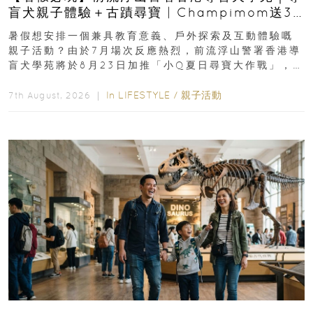
盲犬親子體驗＋古蹟尋寶 | Champimom送3
組免費名額
暑假想安排一個兼具教育意義、戶外探索及互動體驗嘅
親子活動？由於7月場次反應熱烈，前流浮山警署香港導
盲犬學苑將於8月23日加推「小Q夏日尋寶大作戰」，家
長與小朋友可以走進前流浮山警署...
In
LIFESTYLE
/
親子活動
7th August, 2026 ｜