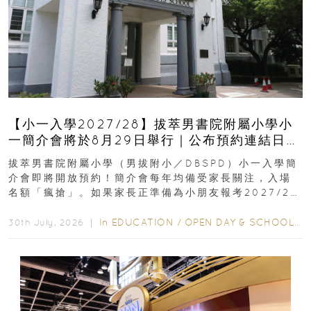
【小一入學2027/28】拔萃男書院附屬小學小
一簡介會將於8月29日舉行｜公布預約連結日期
｜更設有網上重溫
拔萃男書院附屬小學（男拔附小／DBSPD）小一入學簡
介會即將開放預約！簡介會每年均備受家長關注，入場
名額「瘋搶」。如果家長正準備為小朋友報考2027/28
學年小一，想...
In
EDUCATION
/
OPEN DAY & SCHOOL EVENTS
30th July, 2026 ｜