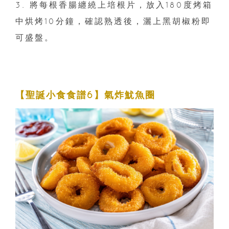
3. 將每根香腸纏繞上培根片，放入180度烤箱
中烘烤10分鐘，確認熟透後，灑上黑胡椒粉即
可盛盤。
【聖誕小食食譜6】氣炸魷魚圈