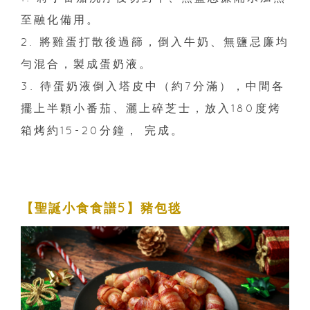
至融化備用。
2. 將雞蛋打散後過篩，倒入牛奶、無鹽忌廉均
勻混合，製成蛋奶液。
3. 待蛋奶液倒入塔皮中（約7分滿），中間各
擺上半顆小番茄、灑上碎芝士，放入180度烤
箱烤約15-20分鐘， 完成。
【聖誕小食食譜5】豬包毯