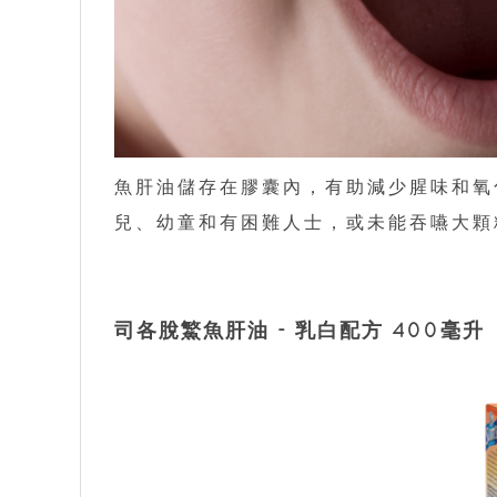
魚肝油儲存在膠囊內，有助減少腥味和氧
兒、幼童和有困難人士，或未能吞嚥大顆
司各脫鰵魚肝油 - 乳白配方 400毫升