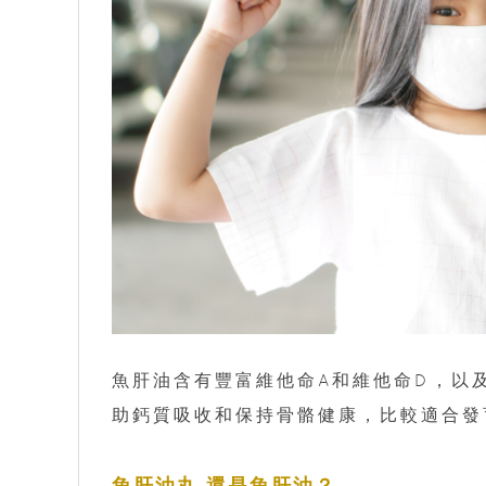
魚肝油含有豐富維他命A和維他命D，以及
助鈣質吸收和保持骨骼健康，比較適合發
魚肝油丸 還是魚肝油？