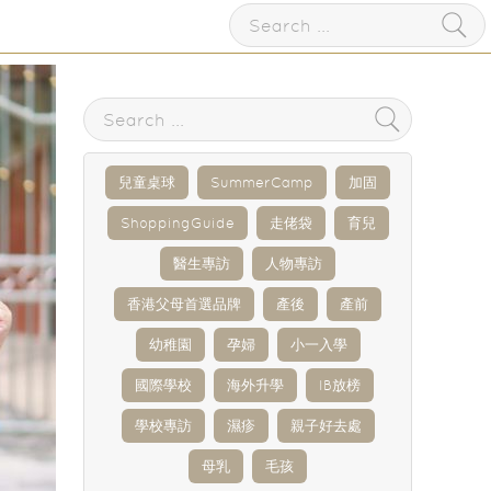
兒童桌球
SummerCamp
加固
ShoppingGuide
走佬袋
育兒
醫生專訪
人物專訪
香港父母首選品牌
產後
產前
幼稚園
孕婦
小一入學
國際學校
海外升學
IB放榜
學校專訪
濕疹
親子好去處
母乳
毛孩