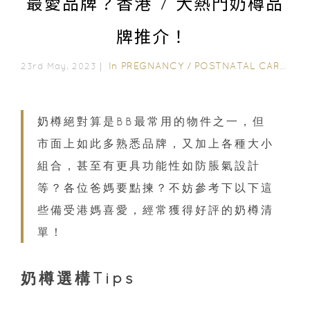
最愛品牌？香港 7 大熱門奶樽品
牌推介！
In
PREGNANCY
/
POSTNATAL CARE
/
0-
23rd May, 2023｜
奶樽絕對算是BB最常用的物件之一，但
市面上如此多熟悉品牌，又加上各種大小
組合，甚至有更具功能性如防脹氣設計
等？各位爸媽要點揀？不妨參考下以下這
些備受港媽喜愛，經常獲得好評的奶樽清
單！
奶樽選構Tips