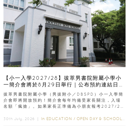
【小一入學2027/28】拔萃男書院附屬小學小
一簡介會將於8月29日舉行｜公布預約連結日期
｜更設有網上重溫
拔萃男書院附屬小學（男拔附小／DBSPD）小一入學簡
介會即將開放預約！簡介會每年均備受家長關注，入場
名額「瘋搶」。如果家長正準備為小朋友報考2027/28
學年小一，想...
In
EDUCATION
/
OPEN DAY & SCHOOL EVENTS
30th July, 2026 ｜