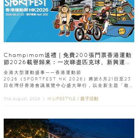
Champimom送禮｜免費200張門票香港運動
節2026載譽歸來：一次睇盡匹克球、新興運
動、街舞比賽＋逾百運動品牌展覽
全港大型運動盛事——香港運動節
2026（SPORTFEST HK 2026）將於8月21日至23
日在灣仔香港會議展覽中心盛大舉行，以全新主題「敢
運動大排檔」登場，集合...
In
LIFESTYLE
/
親子活動
3rd August, 2026 ｜