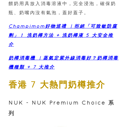
餵奶用具放入消毒溶液中，完全浸泡，確保奶
瓶、奶嘴內沒有氣泡，蓋好蓋子。
Champimom好物巡禮 ︳拒絕「可致敏防腐
劑」！ 洗奶樽方法 + 洗奶樽液 5 大安全推
介
奶樽消毒機 ︳蒸氣定紫外線消毒好？奶樽消毒
機種類 + 7 大推介
香港 7 大熱門奶樽推介
NUK - NUK Premium Choice 系
列