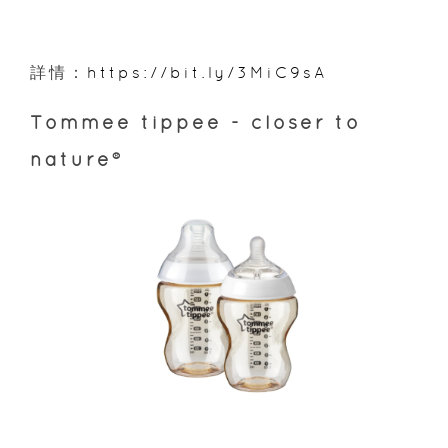
詳情：
https://bit.ly/3MiC9sA
Tommee tippee - closer to
nature®