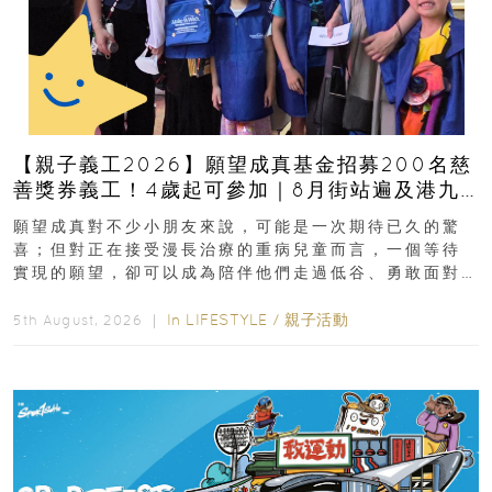
【親子義工2026】願望成真基金招募200名慈
善獎券義工！4歲起可參加｜8月街站遍及港九
新界
願望成真對不少小朋友來說，可能是一次期待已久的驚
喜；但對正在接受漫長治療的重病兒童而言，一個等待
實現的願望，卻可以成為陪伴他們走過低谷、勇敢面對
逆境的重要力量。▲ 願...
In
LIFESTYLE
/
親子活動
5th August, 2026 ｜