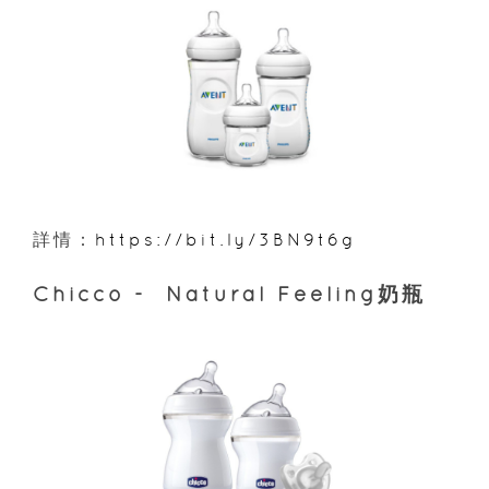
詳情：
https://bit.ly/3BN9t6g
Chicco - Natural Feeling奶瓶