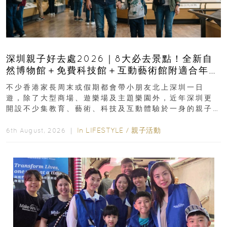
深圳親子好去處2026｜8大必去景點！全新自
然博物館＋免費科技館＋互動藝術館附適合年
齡、交通、門票、開放時間
不少香港家長周末或假期都會帶小朋友北上深圳一日
遊，除了大型商場、遊樂場及主題樂園外，近年深圳更
開設不少集教育、藝術、科技及互動體驗於一身的親子
好去處！暑假唔想再行商場...
In
LIFESTYLE
/
親子活動
6th August, 2026 ｜