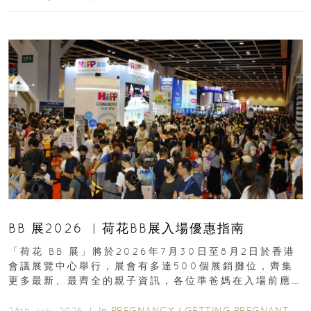
BB 展2026 ︳荷花BB展入場優惠指南
「荷花 BB 展」將於2026年7月30日至8月2日於香港
會議展覽中心舉行，展會有多達500個展銷攤位，齊集
更多最新、最齊全的親子資訊，各位準爸媽在入場前應
先閱讀購物指南...
In
PREGNANCY
/
GETTING PREGNANT
/
P
28th July, 2026 ｜