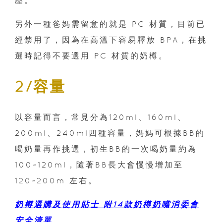
壓。
另外一種爸媽需留意的就是 PC 材質，目前已
經禁用了，因為在高溫下容易釋放 BPA，在挑
選時記得不要選用 PC 材質的奶樽。
2/容量
以容量而言，常見分為120ml、160ml、
200ml、240ml四種容量，媽媽可根據BB的
喝奶量再作挑選，初生BB的一次喝奶量約為
100~120ml，隨著BB長大會慢慢增加至
120~200m 左右。
奶樽選購及使用貼士 附14款奶樽奶嘴消委會
安全清單