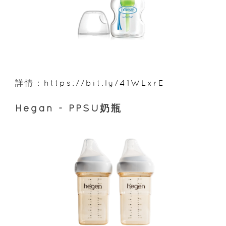
詳情：
https://bit.ly/41WLxrE
Hegan - PPSU奶瓶