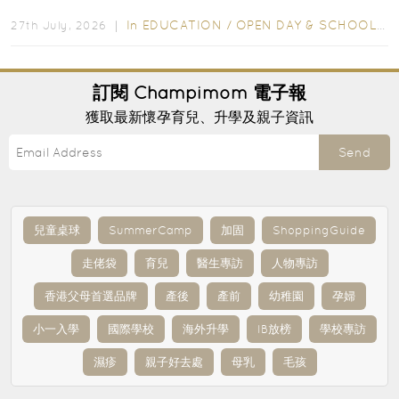
爭激烈，大部分學校會於入學前約一年開始接受申請...
In
EDUCATION
/
OPEN DAY & SCHOOL EVENTS
27th July, 2026 ｜
訂閱
Champimom
電子報
獲取最新懷孕育兒、升學及親子資訊
Send
兒童桌球
SummerCamp
加固
ShoppingGuide
走佬袋
育兒
醫生專訪
人物專訪
香港父母首選品牌
產後
產前
幼稚園
孕婦
小一入學
國際學校
海外升學
IB放榜
學校專訪
濕疹
親子好去處
母乳
毛孩