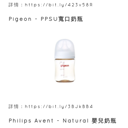
詳情：
https://bit.ly/423v58R
Pigeon - PPSU寬口奶瓶
詳情：
https://bit.ly/3BJkBB4
Philips Avent - Natural 嬰兒奶瓶