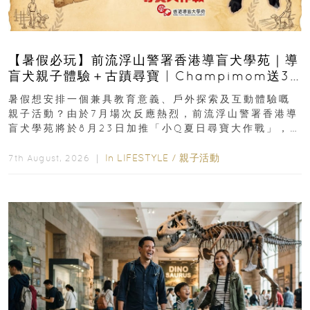
【暑假必玩】前流浮山警署香港導盲犬學苑｜導
盲犬親子體驗＋古蹟尋寶 | Champimom送3
組免費名額
暑假想安排一個兼具教育意義、戶外探索及互動體驗嘅
親子活動？由於7月場次反應熱烈，前流浮山警署香港導
盲犬學苑將於8月23日加推「小Q夏日尋寶大作戰」，家
長與小朋友可以走進前流浮山警署...
In
LIFESTYLE
/
親子活動
7th August, 2026 ｜