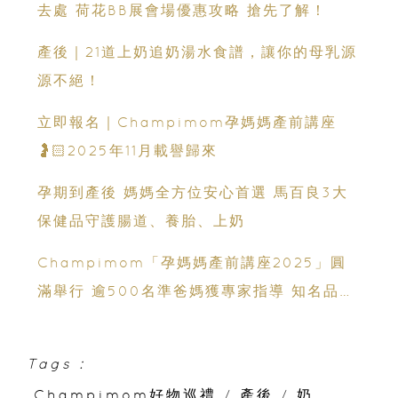
去處 荷花BB展會場優惠攻略 搶先了解！
產後｜21道上奶追奶湯水食譜，讓你的母乳源
源不絕！
立即報名｜Champimom孕媽媽產前講座
🤰🏻2025年11月載譽歸來
孕期到產後 媽媽全方位安心首選 馬百良3大
保健品守護腸道、養胎、上奶
Champimom「孕媽媽產前講座2025」圓
滿舉行 逾500名準爸媽獲專家指導 知名品牌
助力育兒準備
Tags :
Champimom好物巡禮
/
產後
/
奶