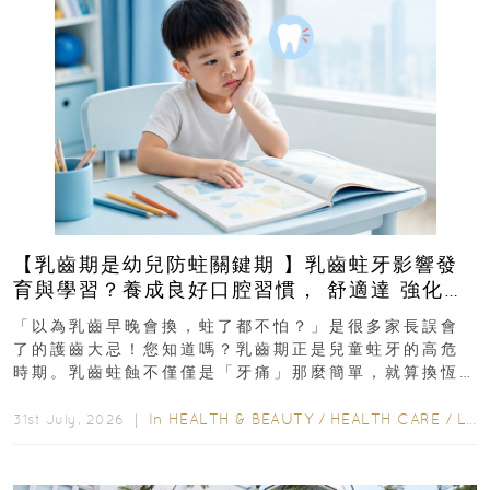
【乳齒期是幼兒防蛀關鍵期 】乳齒蛀牙影響發
育與學習？養成良好口腔習慣， 舒適達 強化琺
瑯質 兒童牙膏防護指南
「以為乳齒早晚會換，蛀了都不怕？」是很多家長誤會
了的護齒大忌！您知道嗎？乳齒期正是兒童蛀牙的高危
時期。乳齒蛀蝕不僅僅是「牙痛」那麼簡單，就算換恆
齒也有影響！後果將如骨牌效應般...
In
HEALTH & BEAUTY
/
HEALTH CARE
/
LIFESTYLE
31st July, 2026 ｜