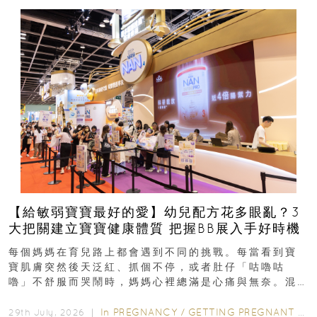
【給敏弱寶寶最好的愛】幼兒配方花多眼亂？3
大把關建立寶寶健康體質 把握BB展入手好時機
每個媽媽在育兒路上都會遇到不同的挑戰。每當看到寶
寶肌膚突然後天泛紅、抓個不停，或者肚仔「咕嚕咕
嚕」不舒服而哭鬧時，媽媽心裡總滿是心痛與無奈。混
合餵養揀奶粉？選擇幼兒配...
In
PREGNANCY
/
GETTING PREGNANT
/
P
29th July, 2026 ｜