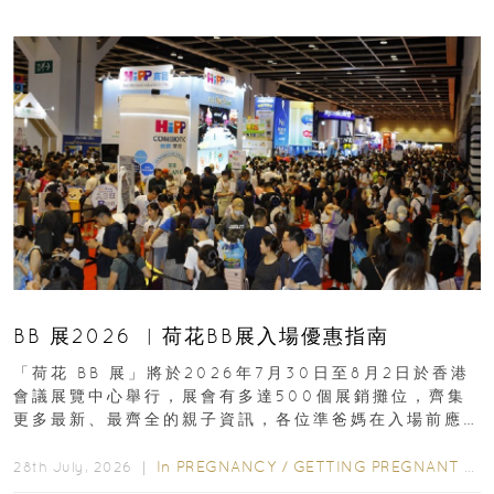
BB 展2026 ︳荷花BB展入場優惠指南
「荷花 BB 展」將於2026年7月30日至8月2日於香港
會議展覽中心舉行，展會有多達500個展銷攤位，齊集
更多最新、最齊全的親子資訊，各位準爸媽在入場前應
先閱讀購物指南...
In
PREGNANCY
/
GETTING PREGNANT
/
P
28th July, 2026 ｜