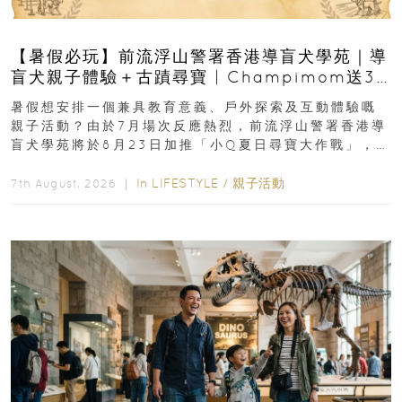
【暑假必玩】前流浮山警署香港導盲犬學苑｜導
盲犬親子體驗＋古蹟尋寶 | Champimom送3
組免費名額
暑假想安排一個兼具教育意義、戶外探索及互動體驗嘅
親子活動？由於7月場次反應熱烈，前流浮山警署香港導
盲犬學苑將於8月23日加推「小Q夏日尋寶大作戰」，家
長與小朋友可以走進前流浮山警署...
In
LIFESTYLE
/
親子活動
7th August, 2026 ｜