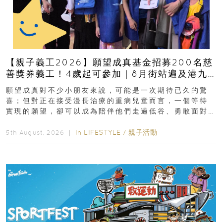
【親子義工2026】願望成真基金招募200名慈
善獎券義工！4歲起可參加｜8月街站遍及港九
新界
願望成真對不少小朋友來說，可能是一次期待已久的驚
喜；但對正在接受漫長治療的重病兒童而言，一個等待
實現的願望，卻可以成為陪伴他們走過低谷、勇敢面對
逆境的重要力量。▲ 願...
In
LIFESTYLE
/
親子活動
5th August, 2026 ｜