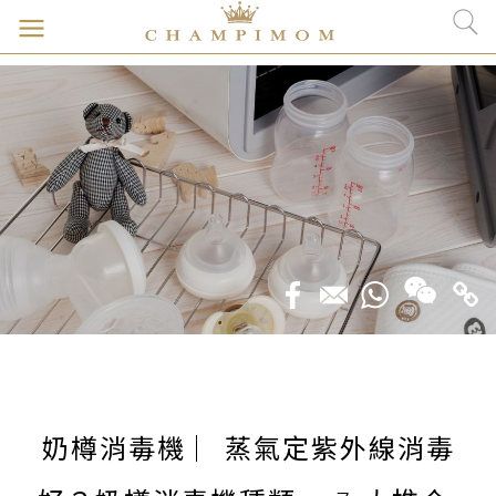
奶樽消毒機 ︳蒸氣定紫外線消毒