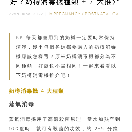
好？奶樽消毒機種類 + 7 大推介
In
PREGNANCY
/
POSTNATAL CARE
/
0
22nd June, 2022｜
BB 每天都會用到的奶樽一定要時常保持
潔淨，幾乎每個爸媽都要購入的奶樽消毒
機應該怎樣選？原來奶樽消毒機都分為不
同種類，好處也不盡相同！一起來看看以
下奶樽消毒機推介吧！
奶樽消毒機 4 大種類
蒸氣消毒
蒸氣消毒採用了高溫殺菌原理，當水加熱至到
100度時，就可有殺菌的功效，約 2-5 分鐘