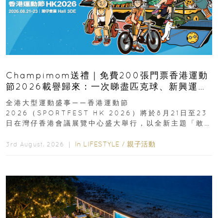
Champimom送禮｜免費200張門票香港運動
節2026載譽歸來：一次睇盡匹克球、新興運
動、街舞比賽＋逾百運動品牌展覽
全港大型運動盛事——香港運動節
2026（SPORTFEST HK 2026）將於8月21日至23
日在灣仔香港會議展覽中心盛大舉行，以全新主題「敢
運動大排檔」登場，集合...
In
LIFESTYLE
/
親子活動
3rd August, 2026 ｜