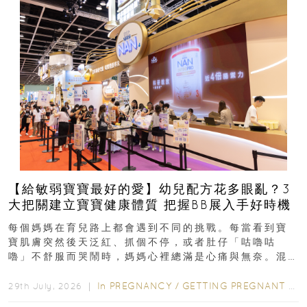
【給敏弱寶寶最好的愛】幼兒配方花多眼亂？3
大把關建立寶寶健康體質 把握BB展入手好時機
每個媽媽在育兒路上都會遇到不同的挑戰。每當看到寶
寶肌膚突然後天泛紅、抓個不停，或者肚仔「咕嚕咕
嚕」不舒服而哭鬧時，媽媽心裡總滿是心痛與無奈。混
合餵養揀奶粉？選擇幼兒配...
In
PREGNANCY
/
GETTING PREGNANT
/
P
29th July, 2026 ｜