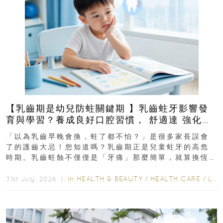
【乳齒期是幼兒防蛀關鍵期 】乳齒蛀牙影響發
育與學習？養成良好口腔習慣， 舒適達 強化琺
瑯質 兒童牙膏防護指南
「以為乳齒早晚會換，蛀了都不怕？」是很多家長誤會
了的護齒大忌！您知道嗎？乳齒期正是兒童蛀牙的高危
時期。乳齒蛀蝕不僅僅是「牙痛」那麼簡單，就算換恆
齒也有影響！後果將如骨牌效應般...
In
HEALTH & BEAUTY
/
HEALTH CARE
/
LIFESTYLE
31st July, 2026 ｜