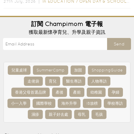
In
EDUCATION
/
OPEN DAY & SCHOOL EVENTS
27th July, 2026 ｜
訂閱
Champimom
電子報
獲取最新懷孕育兒、升學及親子資訊
Send
兒童桌球
SummerCamp
加固
ShoppingGuide
走佬袋
育兒
醫生專訪
人物專訪
香港父母首選品牌
產後
產前
幼稚園
孕婦
小一入學
國際學校
海外升學
IB放榜
學校專訪
濕疹
親子好去處
母乳
毛孩