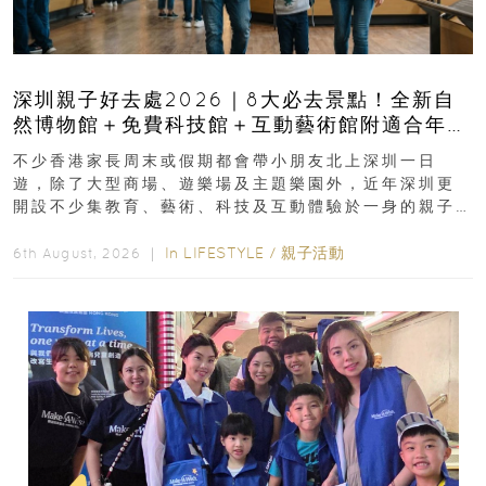
深圳親子好去處2026｜8大必去景點！全新自
然博物館＋免費科技館＋互動藝術館附適合年
齡、交通、門票、開放時間
不少香港家長周末或假期都會帶小朋友北上深圳一日
遊，除了大型商場、遊樂場及主題樂園外，近年深圳更
開設不少集教育、藝術、科技及互動體驗於一身的親子
好去處！暑假唔想再行商場...
In
LIFESTYLE
/
親子活動
6th August, 2026 ｜