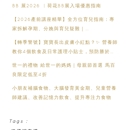
時機
BB 展2026 ︳荷花BB展入場優惠指南
【2026產前講座精華】全方位育兒指南：專
家拆解孕期、分娩與育兒疑難｜
Champimom
​​【轉季警號】寶寶長出皮膚小紅點？✨ 營養師
教你4個飲食及日常護理小貼士，預防勝於補
救！​
世一的禮物 給世一的媽媽｜母親節首選 馬百
良限定低至4折
小朋友補腦食物、大腦發育黃金期、兒童營養
師建議、改善記憶力飲食、提升專注力食物
Tags :