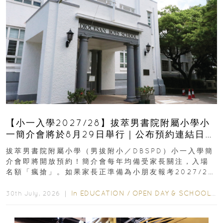
【小一入學2027/28】拔萃男書院附屬小學小
一簡介會將於8月29日舉行｜公布預約連結日期
｜更設有網上重溫
拔萃男書院附屬小學（男拔附小／DBSPD）小一入學簡
介會即將開放預約！簡介會每年均備受家長關注，入場
名額「瘋搶」。如果家長正準備為小朋友報考2027/28
學年小一，想...
In
EDUCATION
/
OPEN DAY & SCHOOL EVENTS
30th July, 2026 ｜