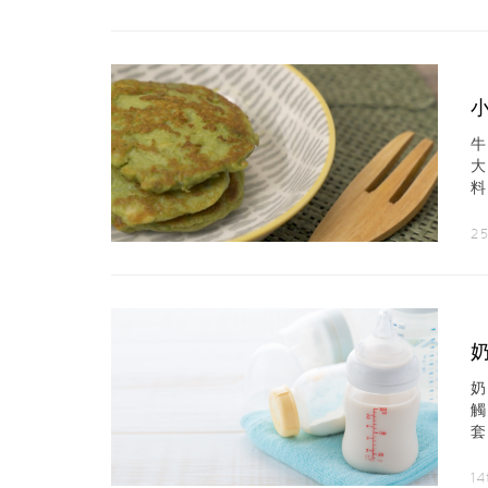
吧
25
套
14