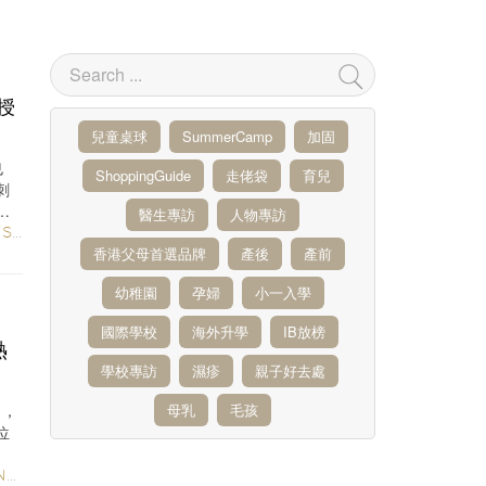
授
兒童桌球
SummerCamp
加固
也
ShoppingGuide
走佬袋
育兒
刺
階
醫生專訪
人物專訪
RS
/
PARENTING
/
HEALTH & BEAUTY
/
NUTRITION
/
嬰幼兒食品
香港父母首選品牌
產後
產前
幼稚園
孕婦
小一入學
國際學校
海外升學
IB放榜
熱
學校專訪
濕疹
親子好去處
牌，
母乳
毛孩
位
S
/
6-12 MONTHS
/
嬰幼兒食品
/
嬰兒用品及衣物
/
IMF