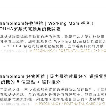
hampimom好物巡禮｜Working Mom 褔音！
YOUHA穿戴式電動泵奶機開箱
有準媽媽詢問編輯電動泵奶機的推薦，希望可以方便在外使用
其是在上班時。編輯就為各位 Working Mom找到性價比
 - YOUHA 穿戴式無線電動泵奶機，立即看編輯開箱片以
..
In
PREGNANCY
/
POSTNATAL CARE
/
0-3 MONTH
th March, 2023 ｜
Champimom 好物巡禮｜吸力最強就最好？ 選擇電
泵奶機的 5 個重點 + 編輯推介！
除了親餵之外，不少媽媽都會買泵奶機輔助以儲存母乳，尤其
於在職媽媽來説，泵奶機絕對是個必備的好幫手。但市面上有
林總總的電動泵奶機，到底如何選擇最適合自己的？比起手動
，不少媽媽都會用電動泵奶機...
In
PREGNANCY
/
POSTNATAL CARE
/
0-3 MONTH
th February, 2023 ｜