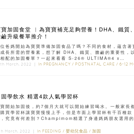
寶寶加固食堂 ︳為寶寶補充足夠營養！DHA、鐵質
膽鹼升級餐單推介！
各位爸媽開始為寶寶準備加固食品了嗎？不同的食材，蘊含著
寶成長所需的營養素，想了解 DHA、鐵質、膽鹼的重要性，
相配的加固餐單？一起來看看 S-26® ULTIMA®4 x
ÉABA®...
In
PREGNANCY
/
POSTNATAL CARE
/
6-12 MONT
th March, 2022 ｜
加固學飲水 精選4款人氣學習杯
寶寶開始加固後，約7個月大就可以開始練習喝水。一般家長
會購買學習杯讓寶寶慢慢上手，但是市面上學習杯有千百種款
，究竟有何差別？Champimom精選了身邊媽媽朋友選用的
學習杯...
In
FEEDING
/
嬰幼兒食品
/
加固
th March, 2022 ｜