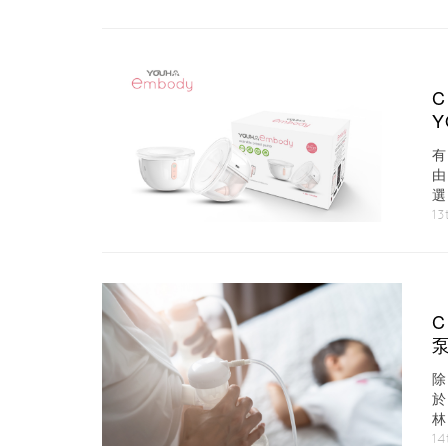
C
由
選
3.
13
奶
14