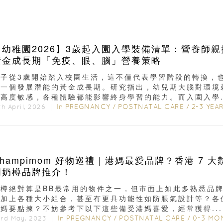
【幼稚園2026】3歲起入園入學裝備清單：營養師親
黃金成長期「免疫、眼、腦」營養策略
孩子從3歲開始踏入校園生活，這不僅代表學習階段的轉換，
是一個發展潛能的黃金成長期。研究指出，幼兒期大腦對環境
激高度敏感，各種體驗都能影響終身學習的能力。而入園入學
正處於這個關鍵時期...
In
PREGNANCY
/
POSTNATAL CARE
/
2-3 YEA
th April, 2026 ｜
Champimom 好物巡禮｜港媽最愛品牌？香港 7 大
門奶樽品牌推介！
奶樽絕對算是BB最常用的物件之一，但市面上如此多熟悉品
又加上各種大小組合，甚至有更具功能性如防脹氣設計等？各
媽要點揀？不妨參考下以下這些備受港媽喜愛，經常獲得...
In
PREGNANCY
/
POSTNATAL CARE
/
0-3 MONTH
3rd May, 2023 ｜