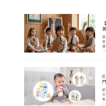
段
13
爸
2