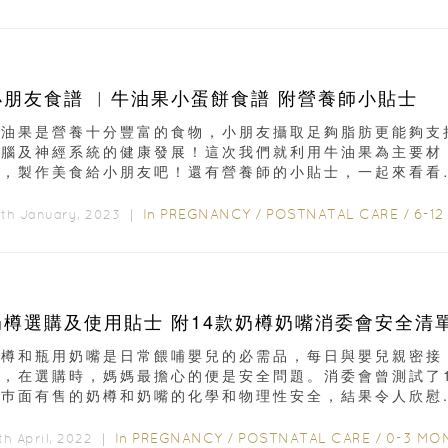
小朋友食譜 ︳牛油果小蛋餅食譜 附營養師小貼士
牛油果是營養十分豐富的食物，小朋友攝取足夠脂肪更能夠支
大腦及神經系統的健康發展！這次我們就利用牛油果為主要材
料，製作美食給小朋友吧！還有營養師的小貼士，一起來看看
！牛油果小蛋餅食譜材料：牛油果...
In
PREGNANCY
/
POSTNATAL CARE
/
6-12 MONTHS
th January, 2023 ｜
奶樽選購及使用貼士 附14款奶樽奶嘴消委會安全清
奶樽和瓶用奶嘴是日常餵哺嬰兒的必需品，每日與嬰兒親密接
觸，在選購時，媽媽最擔心的便是安全問題。消委會曾測試了
巿面有售的奶樽和奶嘴的化學和物理性安全，結果令人欣慰..
In
PREGNANCY
/
POSTNATAL CARE
/
0-3 MONTH
th April, 2022 ｜