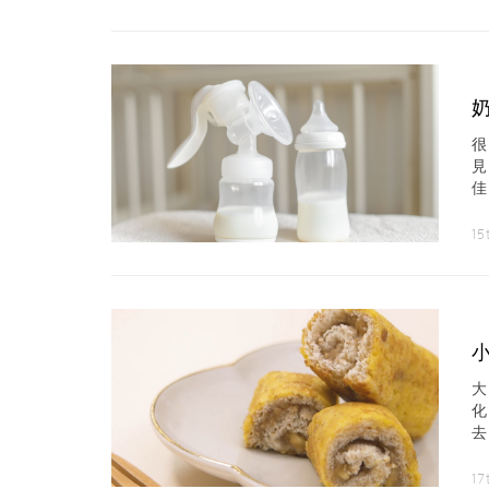
適
15
去
1/
17