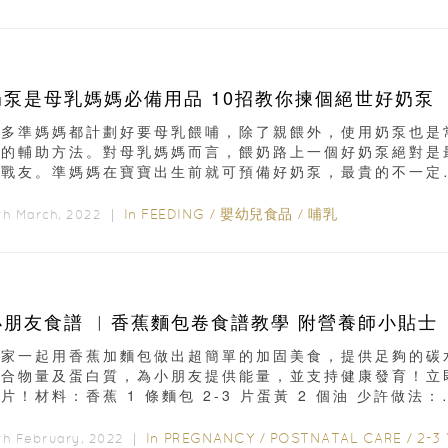
奶泵是母乳媽媽必備用品 10招教你揀個絕世好奶泵
很多準媽媽都計劃好要母乳餵哺，除了親餵外，使用奶泵也是
見的輔助方法。對母乳媽媽而言，餵奶路上一個好奶泵絕對是
佳戰友。準媽媽在寶寶出生前就可預備好奶泵，最貴的不一定
合自己...
In
FEEDING
/
嬰幼兒食品
/
哺乳
th March, 2022 ｜
小朋友食譜 ︳香蕉麵包卷食譜教學 附營養師小貼士
大家一起用香蕉加麵包做出超簡單的加固美食，提供足夠的碳
化合物量及蛋白質，為小朋友提供能量，並支持健康發育！立
片！材料：香蕉 1 條麵包 2-3 片蛋黃 2 個油 少許做法：
...
In
PREGNANCY
/
POSTNATAL CARE
/
2-3 YEA
th February, 2022 ｜