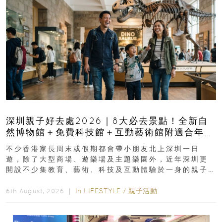
深圳親子好去處2026｜8大必去景點！全新自
然博物館＋免費科技館＋互動藝術館附適合年
齡、交通、門票、開放時間
不少香港家長周末或假期都會帶小朋友北上深圳一日
遊，除了大型商場、遊樂場及主題樂園外，近年深圳更
開設不少集教育、藝術、科技及互動體驗於一身的親子
好去處！暑假唔想再行商場...
In
LIFESTYLE
/
親子活動
6th August, 2026 ｜