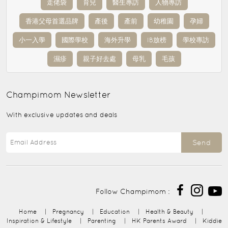
走佬袋
育兒
醫生專訪
人物專訪
香港父母首選品牌
產後
產前
幼稚園
孕婦
小一入學
國際學校
海外升學
IB放榜
學校專訪
濕疹
親子好去處
母乳
毛孩
Champimom
Newsletter
With exclusive updates and deals
Send
Follow Champimom :
Home
|
Pregnancy
|
Education
|
Health & Beauty
|
Inspiration & Lifestyle
|
Parenting
|
HK Parents Award
|
Kiddie