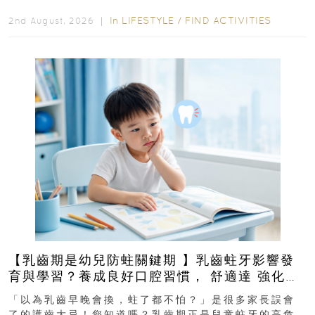
In
LIFESTYLE
/
FIND ACTIVITIES
2nd August, 2026 ｜
【乳齒期是幼兒防蛀關鍵期 】乳齒蛀牙影響發
育與學習？養成良好口腔習慣， 舒適達 強化琺
瑯質 兒童牙膏防護指南
「以為乳齒早晚會換，蛀了都不怕？」是很多家長誤會
了的護齒大忌！您知道嗎？乳齒期正是兒童蛀牙的高危