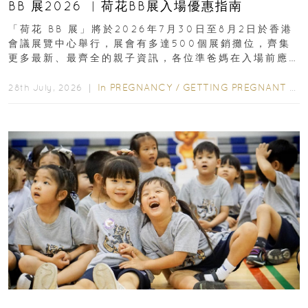
BB 展2026 ︳荷花BB展入場優惠指南
「荷花 BB 展」將於2026年7月30日至8月2日於香港
會議展覽中心舉行，展會有多達500個展銷攤位，齊集
更多最新、最齊全的親子資訊，各位準爸媽在入場前應
先閱讀購物指南...
In
PREGNANCY
/
GETTING PREGNANT
/
P
28th July, 2026 ｜