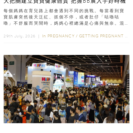
大把關建立寶寶健康體質 把握BB展入手好時機
每個媽媽在育兒路上都會遇到不同的挑戰。每當看到寶
寶肌膚突然後天泛紅、抓個不停，或者肚仔「咕嚕咕
嚕」不舒服而哭鬧時，媽媽心裡總滿是心痛與無奈。混
合餵養揀奶粉？選擇幼兒配...
In
PREGNANCY
/
GETTING PREGNANT
/
P
29th July, 2026 ｜