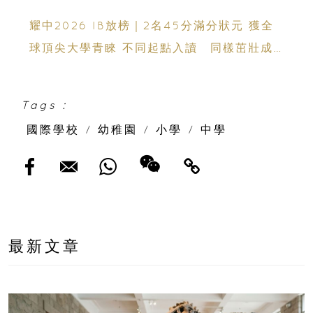
耀中2026 IB放榜｜2名45分滿分狀元 獲全
球頂尖大學青睞 不同起點入讀 同樣茁壯成
長 走向世界舞台
Tags :
國際學校
/
幼稚園
/
小學
/
中學
最新文章