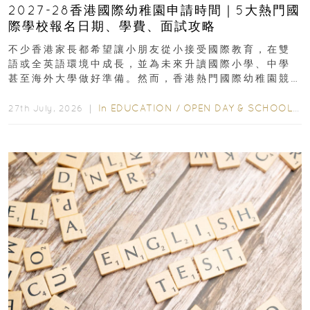
2027-28香港國際幼稚園申請時間｜5大熱門國
際學校報名日期、學費、面試攻略
不少香港家長都希望讓小朋友從小接受國際教育，在雙
語或全英語環境中成長，並為未來升讀國際小學、中學
甚至海外大學做好準備。然而，香港熱門國際幼稚園競
爭激烈，大部分學校會於入學前約一年開始接受申請...
In
EDUCATION
/
OPEN DAY & SCHOOL EVENTS
27th July, 2026 ｜