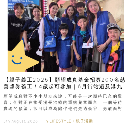
【親子義工2026】願望成真基金招募200名慈
善獎券義工！4歲起可參加｜8月街站遍及港九
新界
願望成真對不少小朋友來說，可能是一次期待已久的驚
喜；但對正在接受漫長治療的重病兒童而言，一個等待
實現的願望，卻可以成為陪伴他們走過低谷、勇敢面對
逆境的重要力量。▲ 願...
In
LIFESTYLE
/
親子活動
5th August, 2026 ｜