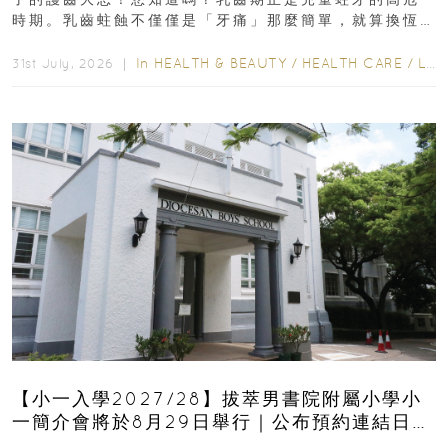
時期。乳齒蛀蝕不僅僅是「牙痛」那麼簡單，就算換恆
齒也有影響！後果將如骨牌效應般...
In
HEALTH & BEAUTY
/
HEALTH CARE
/
LIFESTYLE
31st July, 2026 ｜
【小一入學2027/28】拔萃男書院附屬小學小
一簡介會將於8月29日舉行｜公布預約連結日期
｜更設有網上重溫