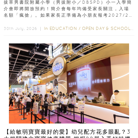
拔萃男書院附屬小學（男拔附小／DBSPD）小一入學簡
介會即將開放預約！簡介會每年均備受家長關注，入場
名額「瘋搶」。如果家長正準備為小朋友報考2027/28
學年小一，想...
In
EDUCATION
/
OPEN DAY & SCHOOL EVENTS
30th July, 2026 ｜
【給敏弱寶寶最好的愛】幼兒配方花多眼亂？3