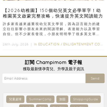
【2026幼稚園】150個幼兒英文必學單字！幼
稚園英文啟蒙完整攻略，快速提升英文閱讀能力
許多家長越來越重視幼兒英文學習，因為語言能力的建
立往往影響小朋友未來的閱讀理解、表達能力以及學習
自信。但不少家長發現，小朋友明明學了很多英文單
字，真正開始閱讀英文故事書時，仍然容易卡住...
In
EDUCATION
/
ENLIGHTENMENT CORNER
26th July, 2026 ｜
訂閱
Champimom
電子報
獲取最新懷孕育兒、升學及親子資訊
Send
兒童桌球
SummerCamp
加固
ShoppingGuide