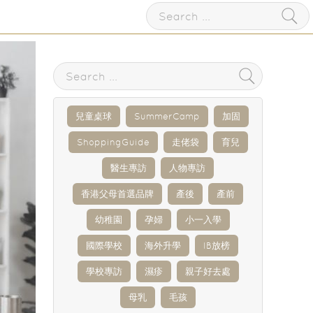
兒童桌球
SummerCamp
加固
ShoppingGuide
走佬袋
育兒
醫生專訪
人物專訪
香港父母首選品牌
產後
產前
幼稚園
孕婦
小一入學
國際學校
海外升學
IB放榜
學校專訪
濕疹
親子好去處
母乳
毛孩