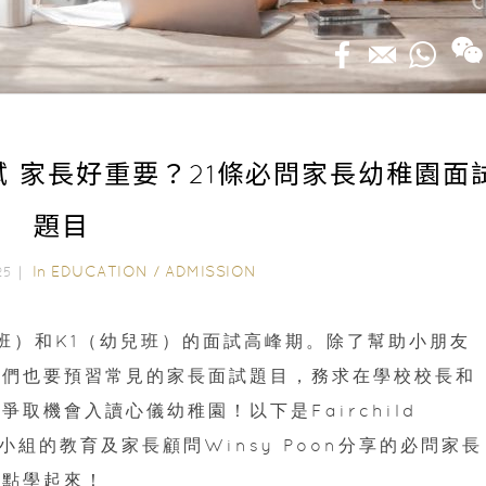
面試 家長好重要？21條必問家長幼稚園面
題目
In
EDUCATION
/
ADMISSION
025｜
歲班）和K1（幼兒班）的面試高峰期。除了幫助小朋友
媽們也要預習常見的家長面試題目，務求在學校校長和
取機會入讀心儀幼稚園！以下是Fairchild
遊戲小組的教育及家長顧問Winsy Poon分享的必問家長
快點學起來！