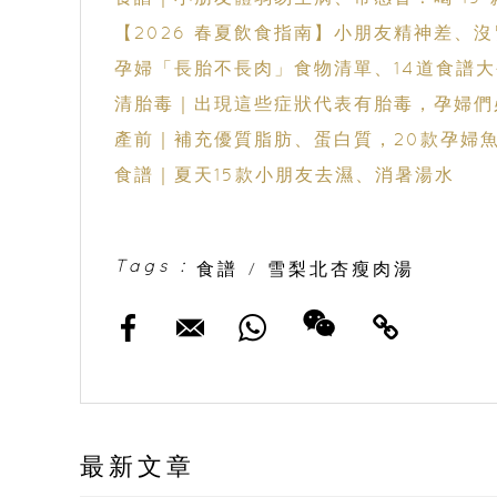
【2026 春夏飲食指南】小朋友精神差、沒
孕婦「長胎不長肉」食物清單、14道食譜
清胎毒｜出現這些症狀代表有胎毒，孕婦們必
產前｜補充優質脂肪、蛋白質，20款孕婦魚
食譜｜夏天15款小朋友去濕、消暑湯水
Tags :
食譜
/
雪梨北杏瘦肉湯
最新文章