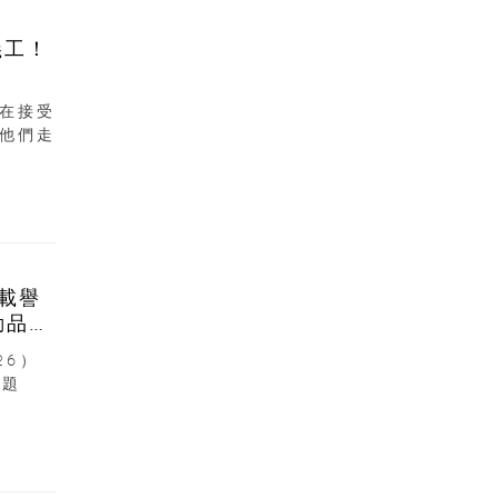
義工！
在接受
他們走
6載譽
動品牌
26）
主題