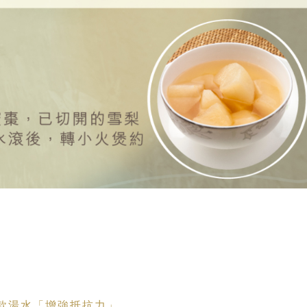
 款湯水「增強抵抗力」