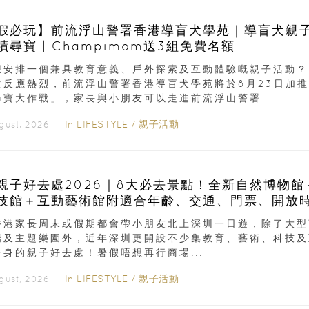
假必玩】前流浮山警署香港導盲犬學苑｜導盲犬親
蹟尋寶 | Champimom送3組免費名額
想安排一個兼具教育意義、戶外探索及互動體驗嘅親子活動？
次反應熱烈，前流浮山警署香港導盲犬學苑將於8月23日加推
尋寶大作戰」，家長與小朋友可以走進前流浮山警署...
In
LIFESTYLE
/
親子活動
ugust, 2026 ｜
親子好去處2026｜8大必去景點！全新自然博物館
技館＋互動藝術館附適合年齡、交通、門票、開放
香港家長周末或假期都會帶小朋友北上深圳一日遊，除了大型
場及主題樂園外，近年深圳更開設不少集教育、藝術、科技及
一身的親子好去處！暑假唔想再行商場...
In
LIFESTYLE
/
親子活動
ugust, 2026 ｜