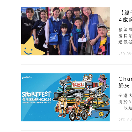
【親
4歲
願望
漫長
過低谷
5th A
Ch
歸來
展覽
全港大
將於
「敢運
3rd A