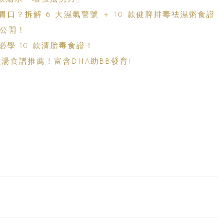
胃口？拆解 6 大濕氣警號 ＋ 10 款健脾排毒祛濕粥食譜
大公開！
學 10 款清胎毒食譜！
湯食譜推薦！富含DHA助BB發育!