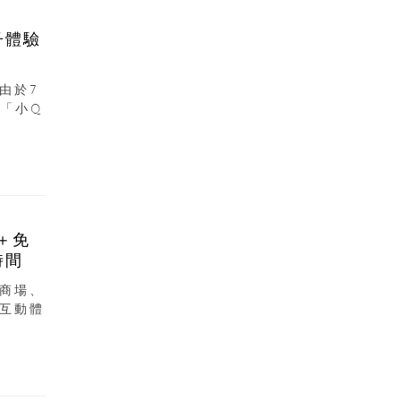
子體驗
由於7
「小Q
＋免
時間
商場、
互動體