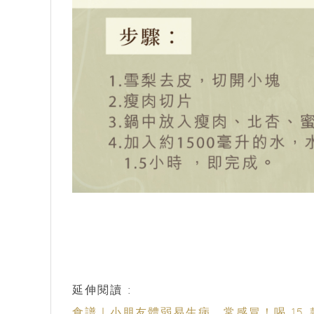
延伸閱讀 :
食譜｜小朋友體弱易生病、常感冒！喝 15