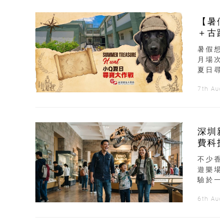
【暑
＋古
暑假
月場
夏日
7th A
深圳
費科
不少
遊樂
驗於
6th A