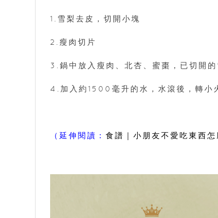
1.雪梨去皮，切開小塊
2.瘦肉切片
3.鍋中放入瘦肉、北杏、蜜棗，已切開的
4.加入約1500毫升的水，水滾後，轉小
（延伸閱讀：
食譜｜小朋友不愛吃東西怎