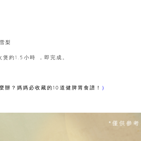
雪梨
火煲約1.5小時 ，即完成。
麼辦？媽媽必收藏的10道健脾胃食譜！
）