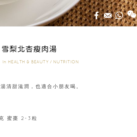
｜雪梨北杏瘦肉湯
In
HEALTH & BEAUTY
/
NUTRITION
3｜
肉湯清甜滋潤，也適合小朋友喝。
克 蜜棗 2-3粒