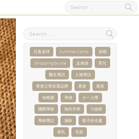
兒童桌球
SummerCamp
加固
ShoppingGuide
走佬袋
育兒
醫生專訪
人物專訪
香港父母首選品牌
產後
產前
幼稚園
孕婦
小一入學
國際學校
海外升學
IB放榜
學校專訪
濕疹
親子好去處
母乳
毛孩