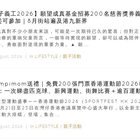
子義工2026】願望成真基金招募200名慈善獎券
起可參加｜8月街站遍及港九新界
成真對不少小朋友來說，可能是一次期待已久的驚喜；但對正
治療的重病兒童而言，一個等待實現的願望，卻可以成為陪伴
、勇敢面對逆境的重要力量。▲ 願...
In
LIFESTYLE
/
親子活動
ugust, 2026 ｜
ampimom送禮｜免費200張門票香港運動節202
：一次睇盡匹克球、新興運動、街舞比賽＋逾百運
型運動盛事——香港運動節2026（SPORTFEST HK 20
8月21日至23日在灣仔香港會議展覽中心盛大舉行，以全新
動大排檔」登場，集合...
In
LIFESTYLE
/
親子活動
ugust, 2026 ｜