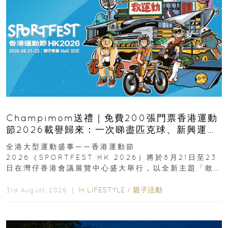
Champimom送禮｜免費200張門票香港運動
節2026載譽歸來：一次睇盡匹克球、新興運
動、街舞比賽＋逾百運動品牌展覽
全港大型運動盛事——香港運動節
2026（SPORTFEST HK 2026）將於8月21日至23
日在灣仔香港會議展覽中心盛大舉行，以全新主題「敢
運動大排檔」登場，集合...
In
LIFESTYLE
/
親子活動
3rd August, 2026 ｜