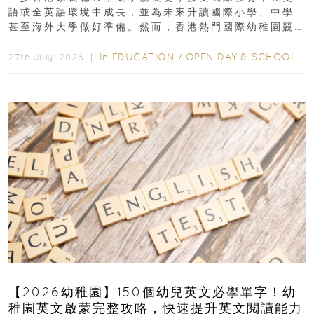
語或全英語環境中成長，並為未來升讀國際小學、中學
甚至海外大學做好準備。然而，香港熱門國際幼稚園競
爭激烈，大部分學校會於入學前約一年開始接受申請...
In
EDUCATION
/
OPEN DAY & SCHOOL EVENTS
27th July, 2026 ｜
【2026幼稚園】150個幼兒英文必學單字！幼
稚園英文啟蒙完整攻略，快速提升英文閱讀能力