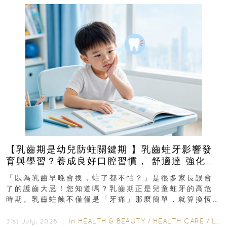
【乳齒期是幼兒防蛀關鍵期 】乳齒蛀牙影響發
育與學習？養成良好口腔習慣， 舒適達 強化琺
瑯質 兒童牙膏防護指南
「以為乳齒早晚會換，蛀了都不怕？」是很多家長誤會
了的護齒大忌！您知道嗎？乳齒期正是兒童蛀牙的高危
時期。乳齒蛀蝕不僅僅是「牙痛」那麼簡單，就算換恆
齒也有影響！後果將如骨牌效應般...
In
HEALTH & BEAUTY
/
HEALTH CARE
/
LIFESTYLE
31st July, 2026 ｜