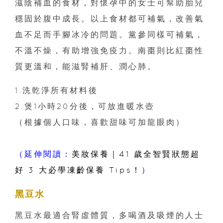
滋陰補血的食材，對懷孕中的女士可幫助胎兒
穩固於腹中成長。以上食材都可補氣，改善氣
血不足而手腳冰冷的問題。黨參同樣可補氣，
不溫不燥，有助增強免疫力。南棗則比紅棗性
質更溫和，能滋腎補肝、潤心肺。
1.洗乾淨所有材料後
2.煲1小時20分後，可放進暖水壺
（根據個人口味，喜歡甜味可加龍眼肉）
（延伸閱讀：
美妝保養｜41 歲全智賢狀態超
好 3 大必學凍齡保養 Tips！
）
黑豆水
黑豆水最適合腎虛體質，多喝酒及吸煙的人士