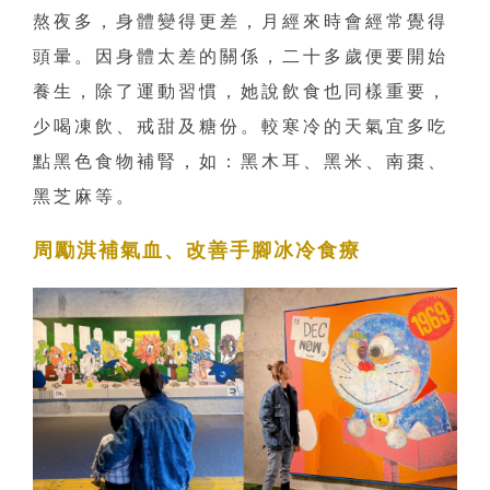
熬夜多，身體變得更差，月經來時會經常覺得
頭暈。因身體太差的關係，二十多歲便要開始
養生，除了運動習慣，她說飲食也同樣重要，
少喝凍飲、戒甜及糖份。較寒冷的天氣宜多吃
點黑色食物補腎，如：黑木耳、黑米、南棗、
黑芝麻等。
周勵淇補氣血、改善手腳冰冷食療