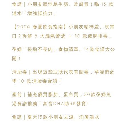
食譜｜小朋友體弱易生病、常感冒！喝 15 款
湯水「增強抵抗力」
【2026 春夏飲食指南】小朋友精神差、沒胃
口？拆解 6 大濕氣警號 ＋ 10 款健脾排毒祛
濕粥食譜
孕婦「長胎不長肉」食物清單、14道食譜大公
開！
清胎毒｜出現這些症狀代表有胎毒，孕婦們必
學 10 款清胎毒食譜！
產前｜補充優質脂肪、蛋白質，20款孕婦魚
湯食譜推薦！富含DHA助BB發育!
食譜｜夏天15款小朋友去濕、消暑湯水