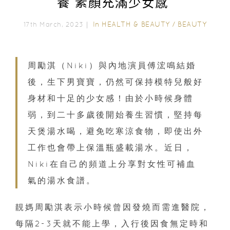
養 素顏充滿少女感
In
HEALTH & BEAUTY
/
BEAUTY
17th March, 2023｜
周勵淇（Niki）與內地演員傅浤鳴結婚
後，生下男寶寶，仍然可保持模特兒般好
身材和十足的少女感！由於小時候身體
弱，到二十多歲後開始養生習慣，堅持每
天煲湯水喝，避免吃寒涼食物，即使出外
工作也會帶上保溫瓶盛載湯水。近日，
Niki在自己的頻道上分享對女性可補血
氣的湯水食譜。
靚媽周勵淇表示小時候曾因發燒而需進醫院，
每隔2-3天就不能上學，入行後因食無定時和