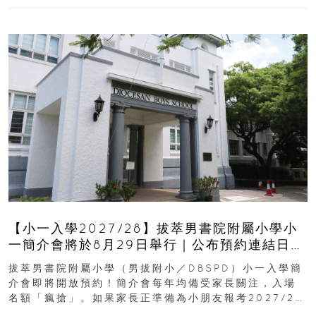
【小一入學2027/28】拔萃男書院附屬小學小
一簡介會將於8月29日舉行｜公布預約連結日期
｜更設有網上重溫
拔萃男書院附屬小學（男拔附小／DBSPD）小一入學簡
介會即將開放預約！簡介會每年均備受家長關注，入場
名額「瘋搶」。如果家長正準備為小朋友報考2027/28
學年小一，想...