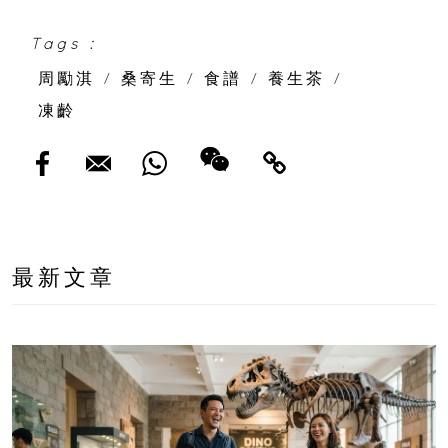
Tags :
周勵淇
/
桑寄生
/
食譜
/
養生茶
/
凍齡
最新文章