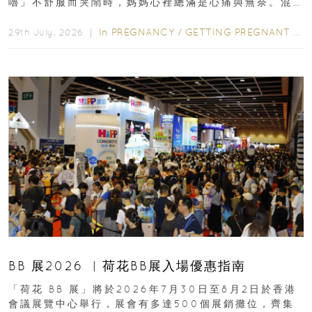
嚕」不舒服而哭鬧時，媽媽心裡總滿是心痛與無奈。混
合餵養揀奶粉？選擇幼兒配...
In
PREGNANCY
/
GETTING PREGNANT
/
P
29th July, 2026 ｜
BB 展2026 ︳荷花BB展入場優惠指南
「荷花 BB 展」將於2026年7月30日至8月2日於香港
會議展覽中心舉行，展會有多達500個展銷攤位，齊集