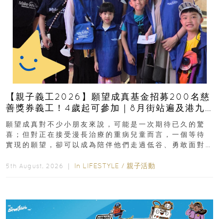
【親子義工2026】願望成真基金招募200名慈
善獎券義工！4歲起可參加｜8月街站遍及港九
新界
願望成真對不少小朋友來說，可能是一次期待已久的驚
喜；但對正在接受漫長治療的重病兒童而言，一個等待
實現的願望，卻可以成為陪伴他們走過低谷、勇敢面對
逆境的重要力量。▲ 願...
In
LIFESTYLE
/
親子活動
5th August, 2026 ｜