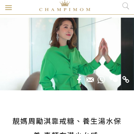
靚媽周勵淇靠戒糖、養生湯水保