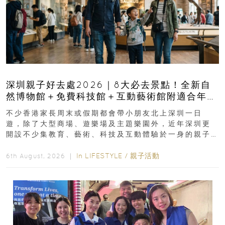
深圳親子好去處2026｜8大必去景點！全新自
然博物館＋免費科技館＋互動藝術館附適合年
齡、交通、門票、開放時間
不少香港家長周末或假期都會帶小朋友北上深圳一日
遊，除了大型商場、遊樂場及主題樂園外，近年深圳更
開設不少集教育、藝術、科技及互動體驗於一身的親子
好去處！暑假唔想再行商場...
In
LIFESTYLE
/
親子活動
6th August, 2026 ｜