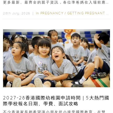
更多最新、最齊全的親子資訊，各位準爸媽在入場前應
先閱讀購物指南...
In
PREGNANCY
/
GETTING PREGNANT
/
P
28th July, 2026 ｜
2027-28香港國際幼稚園申請時間｜5大熱門國
際學校報名日期、學費、面試攻略
不少香港家長都希望讓小朋友從小接受國際教育，在雙