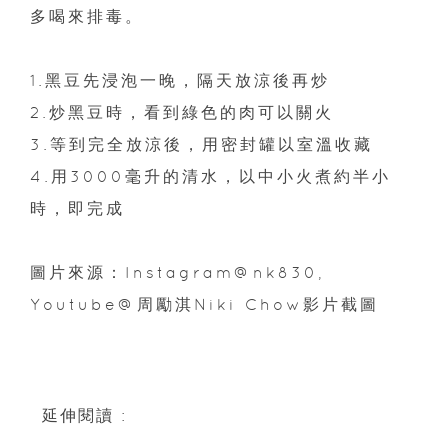
多喝來排毒。
1.黑豆先浸泡一晚，隔天放涼後再炒
2.炒黑豆時，看到綠色的肉可以關火
3.等到完全放涼後，用密封罐以室溫收藏
4.用3000毫升的清水，以中小火煮約半小
時，即完成
圖片來源：Instagram@nk830,
Youtube@周勵淇Niki Chow影片截圖
延伸閱讀 :