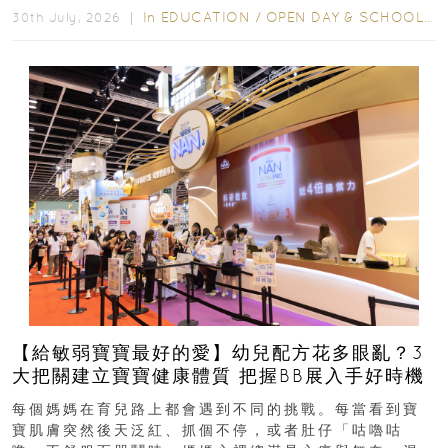
In
EDUCATION
/
OPEN DAY & SCHOOL EVENTS
30th July, 2026 ｜
【給敏弱寶寶最好的愛】幼兒配方花多眼亂？3
大把關建立寶寶健康體質 把握BB展入手好時機
每個媽媽在育兒路上都會遇到不同的挑戰。每當看到寶
寶肌膚突然後天泛紅、抓個不停，或者肚仔「咕嚕咕