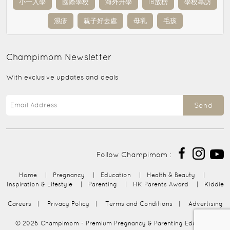
小一入學
國際學校
海外升學
IB放榜
學校專訪
濕疹
親子好去處
母乳
毛孩
Champimom
Newsletter
With exclusive updates and deals
Send
Follow Champimom :
Home
|
Pregnancy
|
Education
|
Health & Beauty
|
Inspiration & Lifestyle
|
Parenting
|
HK Parents Award
|
Kiddie
Careers
|
Privacy Policy
|
Terms and Conditions
|
Advertising
© 2026
Champimom
- Premium Pregnancy & Parenting Education