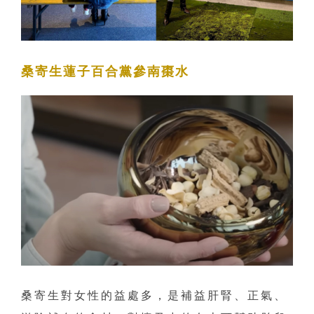
桑寄生蓮子百合黨參南棗水
桑寄生對女性的益處多，是補益肝腎、正氣、