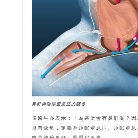
鼻鼾與睡眠窒息症的關係
陳醫生亦表示：「為甚麼會有鼻鼾呢？因
息有缺氧，定義為睡眠窒息症。睡眠窒息
能是純粹鼻鼾，嚴重程度會