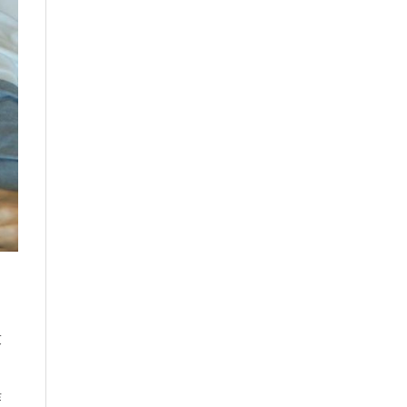
求
疲
作