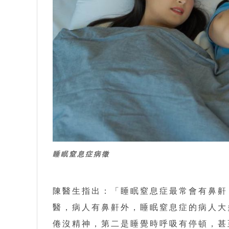
睡眠窒息症病徵
陳醫生指出：「睡眠窒息症最常會有鼻鼾
醫，病人有鼻鼾外，睡眠窒息症的病人大
倦沒精神，第二是睡覺時呼吸有停頓，甚