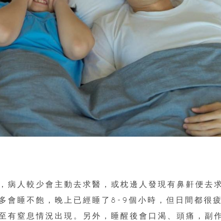
，病人較少會主動去求醫，或枕邊人發現有鼻鼾便去
多會睡不飽，晚上已經睡了8-9個小時，但日間都很
至有窒息情況出現。另外，睡醒後會口渴、頭痛，副