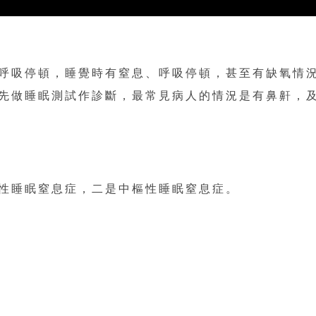
呼吸停頓，睡覺時有窒息、呼吸停頓，甚至有缺氧情
先做睡眠測試作診斷，最常見病人的情況是有鼻鼾，
性睡眠窒息症，二是中樞性睡眠窒息症。