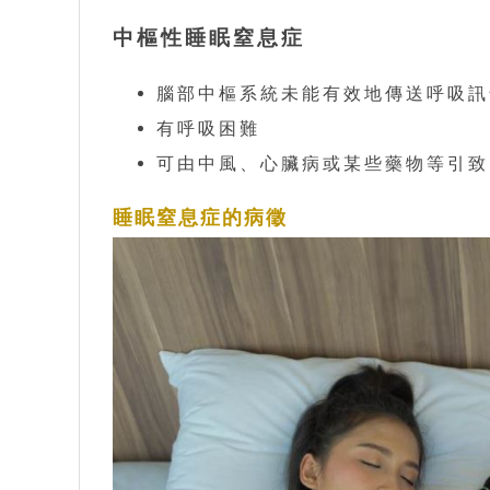
中樞性睡眠窒息症
腦部中樞系統未能有效地傳送呼吸訊
有呼吸困難
可由中風、心臟病或某些藥物等引致
睡眠窒息症的病徵