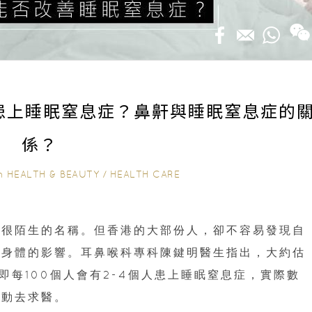
患上睡眠窒息症？鼻鼾與睡眠窒息症的
係？
n
HEALTH & BEAUTY
/
HEALTH CARE
個很陌生的名稱。但香港的大部份人，卻不容易發現自
對身體的影響。耳鼻喉科專科陳鍵明醫生指出，大約估
即每100個人會有2-4個人患上睡眠窒息症，實際數
主動去求醫。