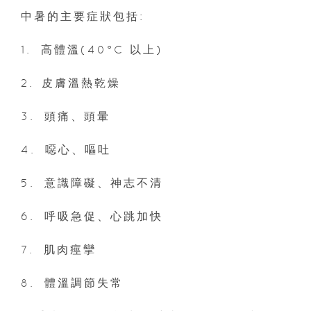
中暑的主要症狀包括:
1.⁠ ⁠高體溫(40°C 以上)
2.⁠ 皮膚溫熱乾燥
3.⁠ ⁠頭痛、頭暈
4.⁠ ⁠噁心、嘔吐
5.⁠ ⁠意識障礙、神志不清
6.⁠ ⁠呼吸急促、心跳加快
7.⁠ ⁠肌肉痙攣
8.⁠ ⁠體溫調節失常