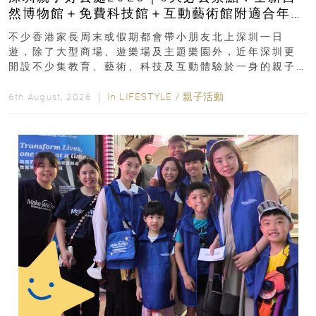
然博物館＋免費科技館＋互動藝術館附適合年
齡、交通、門票、開放時間
不少香港家長周末或假期都會帶小朋友北上深圳一日
遊，除了大型商場、遊樂場及主題樂園外，近年深圳更
開設不少集教育、藝術、科技及互動體驗於一身的親子
好去處！暑假唔想再行商場...
In
LIFESTYLE
/
親子活動
6th August, 2026 ｜