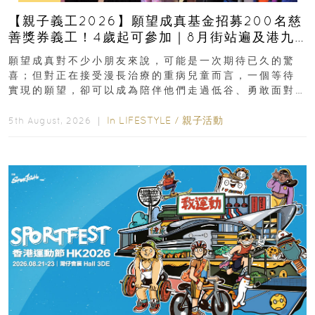
【親子義工2026】願望成真基金招募200名慈
善獎券義工！4歲起可參加｜8月街站遍及港九
新界
願望成真對不少小朋友來說，可能是一次期待已久的驚
喜；但對正在接受漫長治療的重病兒童而言，一個等待
實現的願望，卻可以成為陪伴他們走過低谷、勇敢面對
逆境的重要力量。▲ 願...
In
LIFESTYLE
/
親子活動
5th August, 2026 ｜