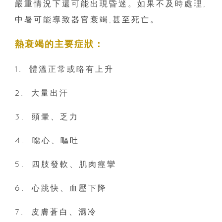
嚴重情況下還可能出現昏迷。如果不及時處理,
中暑可能導致器官衰竭,甚至死亡。
熱衰竭的主要症狀：
1.⁠ ⁠體溫正常或略有上升
2.⁠ ⁠大量出汗
3.⁠ ⁠頭暈、乏力
4.⁠ ⁠噁心、嘔吐
5.⁠ ⁠四肢發軟、肌肉痙攣
6.⁠ ⁠心跳快、血壓下降
7.⁠ ⁠皮膚蒼白、濕冷