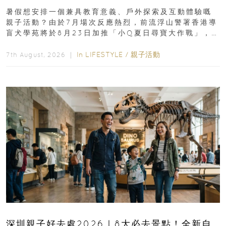
組免費名額
暑假想安排一個兼具教育意義、戶外探索及互動體驗嘅
親子活動？由於7月場次反應熱烈，前流浮山警署香港導
盲犬學苑將於8月23日加推「小Q夏日尋寶大作戰」，家
長與小朋友可以走進前流浮山警署...
In
LIFESTYLE
/
親子活動
7th August, 2026 ｜
深圳親子好去處2026｜8大必去景點！全新自