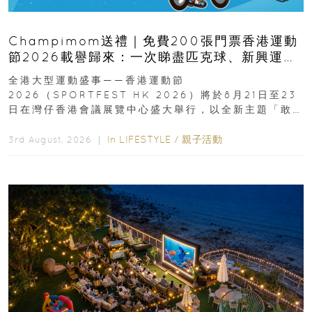
Champimom送禮｜免費200張門票香港運動
節2026載譽歸來：一次睇盡匹克球、新興運
動、街舞比賽＋逾百運動品牌展覽
全港大型運動盛事——香港運動節
2026（SPORTFEST HK 2026）將於8月21日至23
日在灣仔香港會議展覽中心盛大舉行，以全新主題「敢
運動大排檔」登場，集合...
In
LIFESTYLE
/
親子活動
3rd August, 2026 ｜