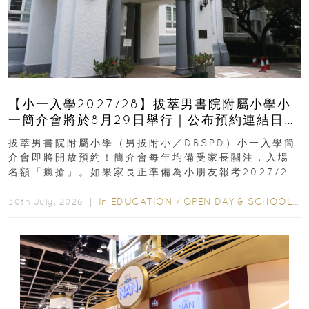
【小一入學2027/28】拔萃男書院附屬小學小
一簡介會將於8月29日舉行｜公布預約連結日期
｜更設有網上重溫
拔萃男書院附屬小學（男拔附小／DBSPD）小一入學簡
介會即將開放預約！簡介會每年均備受家長關注，入場
名額「瘋搶」。如果家長正準備為小朋友報考2027/28
學年小一，想...
In
EDUCATION
/
OPEN DAY & SCHOOL EVENTS
30th July, 2026 ｜