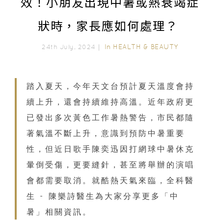
效！小朋友出現中暑或熱衰竭症
狀時，家長應如何處理？
In
HEALTH & BEAUTY
24th July, 2024｜
踏入夏天，今年天文台預計夏天溫度會持
續上升，還會持續維持高溫。近年政府更
已發出多次黃色工作暑熱警告，市民都隨
著氣溫不斷上升，意識到預防中暑重要
性，但近日歌手陳奕迅因打網球中暑休克
暈倒受傷，更要縫針，甚至將舉辦的演唱
會都需要取消。就酷熱天氣來臨，全科醫
生 - 陳樂詩醫生為大家分享更多「中
暑」相關資訊。