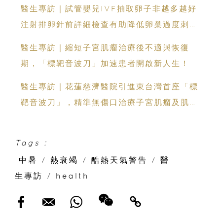
醫生專訪｜試管嬰兒IVF抽取卵子非越多越好
注射排卵針前詳細檢查有助降低卵巢過度刺激
綜合症風險
醫生專訪｜縮短子宮肌瘤治療後不適與恢復
期，「標靶音波刀」加速患者開啟新人生！
醫生專訪｜花蓮慈濟醫院引進東台灣首座「標
靶音波刀」，精準無傷口治療子宮肌瘤及肌腺
症
Tags :
中暑
/
熱衰竭
/
酷熱天氣警告
/
醫
生專訪
/
health