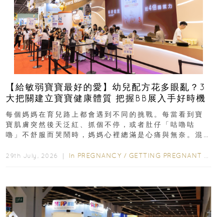
【給敏弱寶寶最好的愛】幼兒配方花多眼亂？3
大把關建立寶寶健康體質 把握BB展入手好時機
每個媽媽在育兒路上都會遇到不同的挑戰。每當看到寶
寶肌膚突然後天泛紅、抓個不停，或者肚仔「咕嚕咕
嚕」不舒服而哭鬧時，媽媽心裡總滿是心痛與無奈。混
合餵養揀奶粉？選擇幼兒配...
In
PREGNANCY
/
GETTING PREGNANT
/
P
29th July, 2026 ｜