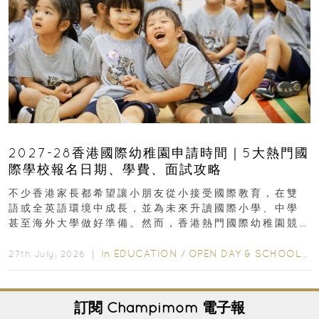
2027-28香港國際幼稚園申請時間｜5大熱門國
際學校報名日期、學費、面試攻略
不少香港家長都希望讓小朋友從小接受國際教育，在雙
語或全英語環境中成長，並為未來升讀國際小學、中學
甚至海外大學做好準備。然而，香港熱門國際幼稚園競
爭激烈，大部分學校會於入學前約一年開始接受申請...
In
EDUCATION
/
OPEN DAY & SCHOOL EVENTS
27th July, 2026 ｜
訂閱
Champimom
電子報