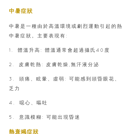
中暑症狀
中暑是一種由於高溫環境或劇烈運動引起的熱
中暑症狀。主要表現有:
1.⁠ ⁠體溫升高: 體溫通常會超過攝氏40度
2.⁠ ⁠皮膚乾熱: 皮膚乾燥,無汗液分泌
3.⁠ ⁠頭痛、眩暈、虛弱: 可能感到頭昏眼花、
乏力
4.⁠ ⁠噁心、嘔吐
5.⁠ ⁠意識模糊: 可能出現昏迷
熱衰竭症狀