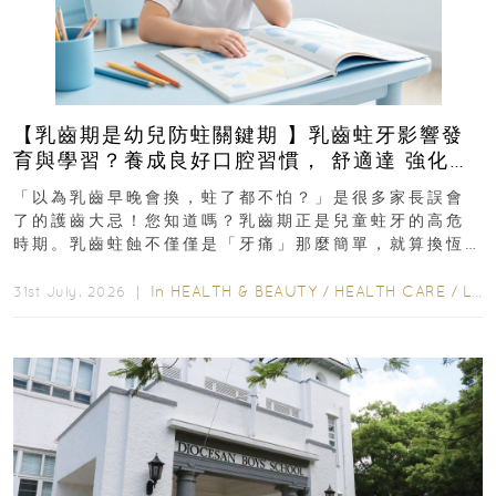
【乳齒期是幼兒防蛀關鍵期 】乳齒蛀牙影響發
育與學習？養成良好口腔習慣， 舒適達 強化琺
瑯質 兒童牙膏防護指南
「以為乳齒早晚會換，蛀了都不怕？」是很多家長誤會
了的護齒大忌！您知道嗎？乳齒期正是兒童蛀牙的高危
時期。乳齒蛀蝕不僅僅是「牙痛」那麼簡單，就算換恆
齒也有影響！後果將如骨牌效應般...
In
HEALTH & BEAUTY
/
HEALTH CARE
/
LIFESTYLE
31st July, 2026 ｜