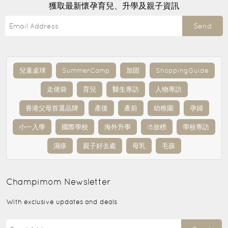
獲取最新懷孕育兒、升學及親子資訊
Send
兒童桌球
SummerCamp
加固
ShoppingGuide
走佬袋
育兒
醫生專訪
人物專訪
香港父母首選品牌
產後
產前
幼稚園
孕婦
小一入學
國際學校
海外升學
IB放榜
學校專訪
濕疹
親子好去處
母乳
毛孩
Champimom
Newsletter
With exclusive updates and deals