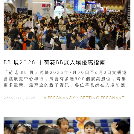
BB 展2026 ︳荷花BB展入場優惠指南
「荷花 BB 展」將於2026年7月30日至8月2日於香港
會議展覽中心舉行，展會有多達500個展銷攤位，齊集
更多最新、最齊全的親子資訊，各位準爸媽在入場前應
先閱讀購物指南...
In
PREGNANCY
/
GETTING PREGNANT
/
P
28th July, 2026 ｜