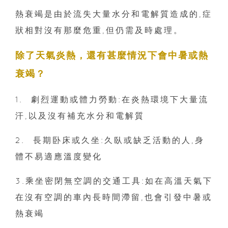
熱衰竭是由於流失大量水分和電解質造成的,症
狀相對沒有那麼危重,但仍需及時處理。
除了天氣炎熱，還有甚麼情況下會中暑或熱
衰竭？
1. 劇烈運動或體力勞動:在炎熱環境下大量流
汗,以及沒有補充水分和電解質
2. 長期卧床或久坐:久臥或缺乏活動的人,身
體不易適應溫度變化
3.乘坐密閉無空調的交通工具:如在高溫天氣下
在沒有空調的車內長時間滯留,也會引發中暑或
熱衰竭