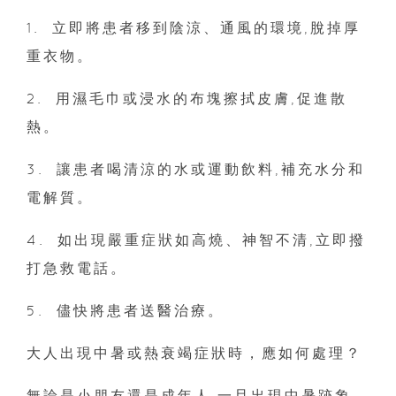
1.⁠ ⁠立即將患者移到陰涼、通風的環境,脫掉厚
重衣物。
2.⁠ ⁠用濕毛巾或浸水的布塊擦拭皮膚,促進散
熱。
3.⁠ ⁠讓患者喝清涼的水或運動飲料,補充水分和
電解質。
4.⁠ ⁠如出現嚴重症狀如高燒、神智不清,立即撥
打急救電話。
5.⁠ ⁠儘快將患者送醫治療。
大人出現中暑或熱衰竭症狀時，應如何處理？
無論是小朋友還是成年人,一旦出現中暑跡象,