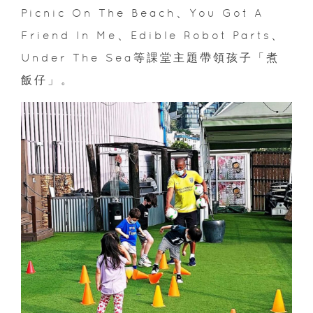
Picnic On The Beach、You Got A
Friend In Me、Edible Robot Parts、
Under The Sea等課堂主題帶領孩子「煮
飯仔」。