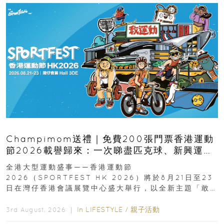
Champimom送禮｜免費200張門票香港運動
節2026載譽歸來：一次睇盡匹克球、新興運
動、街舞比賽＋逾百運動品牌展覽
全港大型運動盛事——香港運動節
2026（SPORTFEST HK 2026）將於8月21日至23
日在灣仔香港會議展覽中心盛大舉行，以全新主題「敢
運動大排檔」登場，集合...
In
LIFESTYLE
/
親子活動
3rd August, 2026 ｜