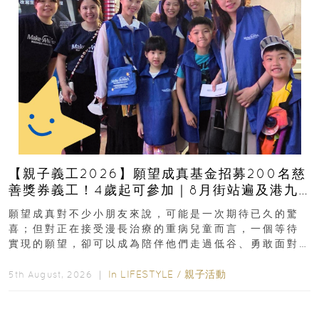
【親子義工2026】願望成真基金招募200名慈
善獎券義工！4歲起可參加｜8月街站遍及港九
新界
願望成真對不少小朋友來說，可能是一次期待已久的驚
喜；但對正在接受漫長治療的重病兒童而言，一個等待
實現的願望，卻可以成為陪伴他們走過低谷、勇敢面對
逆境的重要力量。▲ 願...
In
LIFESTYLE
/
親子活動
5th August, 2026 ｜