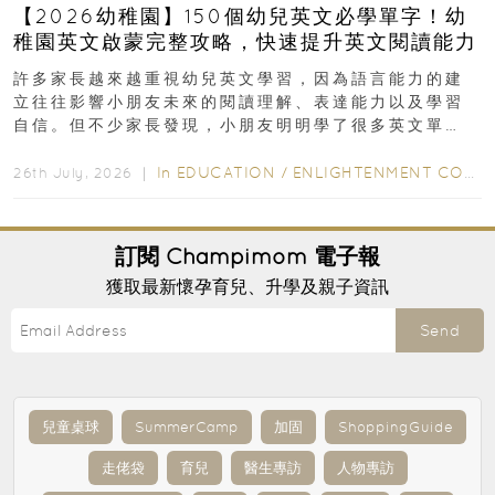
【2026幼稚園】150個幼兒英文必學單字！幼
稚園英文啟蒙完整攻略，快速提升英文閱讀能力
許多家長越來越重視幼兒英文學習，因為語言能力的建
立往往影響小朋友未來的閱讀理解、表達能力以及學習
自信。但不少家長發現，小朋友明明學了很多英文單
字，真正開始閱讀英文故事書時，仍然容易卡住...
In
EDUCATION
/
ENLIGHTENMENT CORNER
26th July, 2026 ｜
訂閱
Champimom
電子報
獲取最新懷孕育兒、升學及親子資訊
Send
兒童桌球
SummerCamp
加固
ShoppingGuide
走佬袋
育兒
醫生專訪
人物專訪