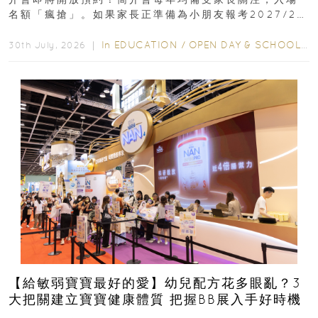
名額「瘋搶」。如果家長正準備為小朋友報考2027/28
學年小一，想...
In
EDUCATION
/
OPEN DAY & SCHOOL EVENTS
30th July, 2026 ｜
【給敏弱寶寶最好的愛】幼兒配方花多眼亂？3
大把關建立寶寶健康體質 把握BB展入手好時機