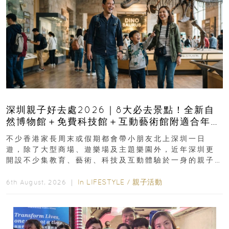
深圳親子好去處2026｜8大必去景點！全新自
然博物館＋免費科技館＋互動藝術館附適合年
齡、交通、門票、開放時間
不少香港家長周末或假期都會帶小朋友北上深圳一日
遊，除了大型商場、遊樂場及主題樂園外，近年深圳更
開設不少集教育、藝術、科技及互動體驗於一身的親子
好去處！暑假唔想再行商場...
In
LIFESTYLE
/
親子活動
6th August, 2026 ｜