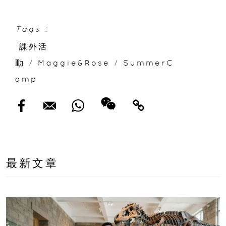
聯乘蘇格蘭場專家、拍賣官｜10-14 歲必報的
領袖體驗營
Tags :
課外活
動
/
Maggie&Rose
/
SummerC
amp
最新文章