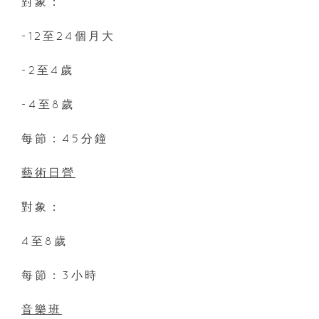
對象：
-12至24個月大
-2至4歲
-4至8歲
每節：45分鐘
藝術日營
對象：
4至8歲
每節：3小時
音樂班