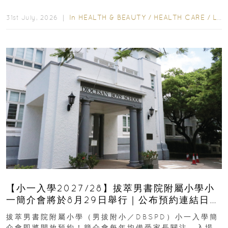
齒也有影響！後果將如骨牌效應般...
In
HEALTH & BEAUTY
/
HEALTH CARE
/
LIFESTYLE
31st July, 2026 ｜
【小一入學2027/28】拔萃男書院附屬小學小
一簡介會將於8月29日舉行｜公布預約連結日期
｜更設有網上重溫
拔萃男書院附屬小學（男拔附小／DBSPD）小一入學簡
介會即將開放預約！簡介會每年均備受家長關注，入場