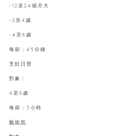
-12至24個月大
-2至4歲
-4至8歲
每節：45分鐘
烹飪日營
對象：
4至8歲
每節：3小時
藝術班