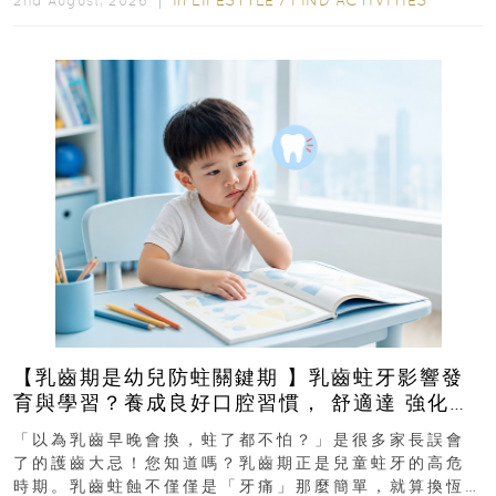
2nd August, 2026 ｜
【乳齒期是幼兒防蛀關鍵期 】乳齒蛀牙影響發
育與學習？養成良好口腔習慣， 舒適達 強化琺
瑯質 兒童牙膏防護指南
「以為乳齒早晚會換，蛀了都不怕？」是很多家長誤會
了的護齒大忌！您知道嗎？乳齒期正是兒童蛀牙的高危
時期。乳齒蛀蝕不僅僅是「牙痛」那麼簡單，就算換恆