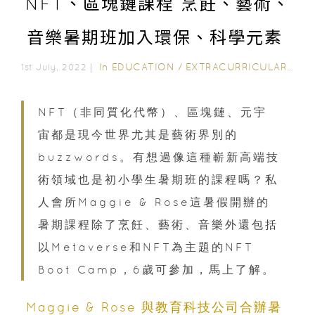
NFT、區塊鏈課程 烹飪、藝術、
音樂暑期班加入環保、科學元素
In
EDUCATION
/
EXTRACURRICULAR ACTIVITIES
1st July, 2022｜
NFT（非同質化代幣）、區塊鏈、元宇
宙都是現今世界尤其是藝術界別的
buzzwords。有想過像這種嶄新高端技
術領域也是初小學生暑期班的課程嗎？私
人會所Maggie & Rose這暑假開辦的
暑期課程除了烹飪、藝術、音樂外還包括
以Metaverse和NFT為主題的NFT
Boot Camp，6歲可參加，馬上了解。
Maggie & Rose 與教育科技公司合辦暑