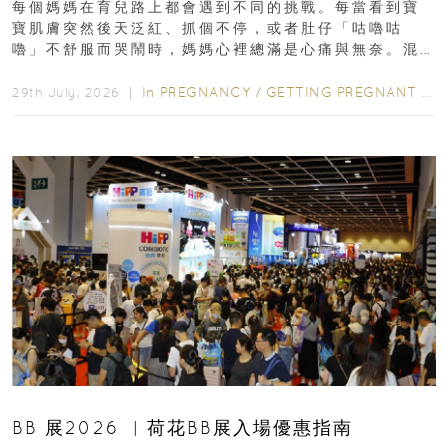
每個媽媽在育兒路上都會遇到不同的挑戰。每當看到寶
寶肌膚突然後天泛紅、抓個不停，或者肚仔「咕嚕咕
嚕」不舒服而哭鬧時，媽媽心裡總滿是心痛與無奈。混
合餵養揀奶粉？選擇幼兒配...
In
PREGNANCY
/
GETTING PREGNANT
/
P
29th July, 2026 ｜
BB 展2026 ︳荷花BB展入場優惠指南