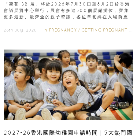
「荷花 BB 展」將於2026年7月30日至8月2日於香港
會議展覽中心舉行，展會有多達500個展銷攤位，齊集
更多最新、最齊全的親子資訊，各位準爸媽在入場前應
先閱讀購物指南...
In
PREGNANCY
/
GETTING PREGNANT
/
P
28th July, 2026 ｜
2027-28香港國際幼稚園申請時間｜5大熱門國