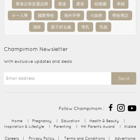
香港父母首選品牌
產後
產前
幼稚園
孕婦
小一入學
國際學校
海外升學
IB放榜
學校專訪
濕疹
親子好去處
母乳
毛孩
Champimom
Newsletter
With exclusive updates and deals
Send
Follow Champimom :
Home
|
Pregnancy
|
Education
|
Health & Beauty
|
Inspiration & Lifestyle
|
Parenting
|
HK Parents Award
|
Kiddie
Careers
|
Privacy Policy
|
Terms and Conditions
|
Advertising