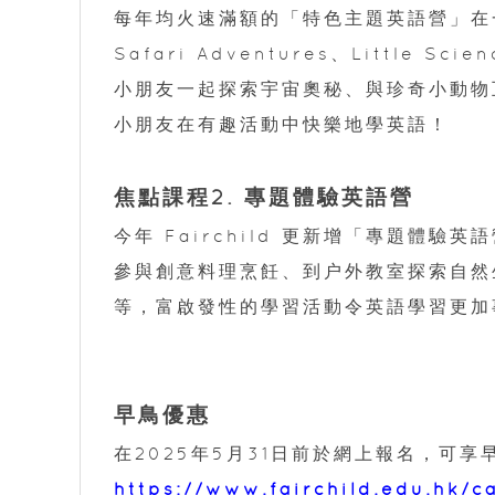
每年均火速滿額的「特色主題英語營」在一
Safari Adventures、Little Sci
小朋友一起探索宇宙奧秘、與珍奇小動物
小朋友在有趣活動中快樂地學英語！
焦點課程2. 專題體驗英語營
今年 Fairchild 更新增「專題體
參與創意料理烹飪、到户外教室探索自然
等，富啟發性的學習活動令英語學習更加
早鳥優惠
在2025年5月31日前於網上報名，可
https://www.fairchild.edu.hk/