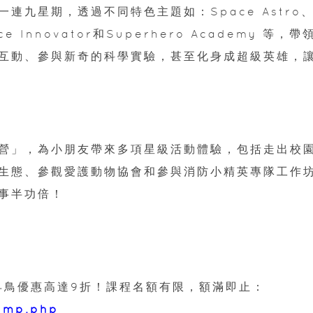
連九星期，透過不同特色主題如：Space Astro
ence Innovator和Superhero Academy 等，帶
互動、參與新奇的科學實驗，甚至化身成超級英雄，
驗英語營」，為小朋友帶來多項星級活動體驗，包括走出校
生態、參觀愛護動物協會和參與消防小精英專隊工作
事半功倍！
享早鳥優惠高達9折！課程名額有限，額滿即止：
camp.php