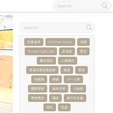
兒童桌球
SummerCamp
加固
ShoppingGuide
走佬袋
育兒
醫生專訪
人物專訪
香港父母首選品牌
產後
產前
幼稚園
孕婦
小一入學
國際學校
海外升學
IB放榜
學校專訪
濕疹
親子好去處
母乳
毛孩