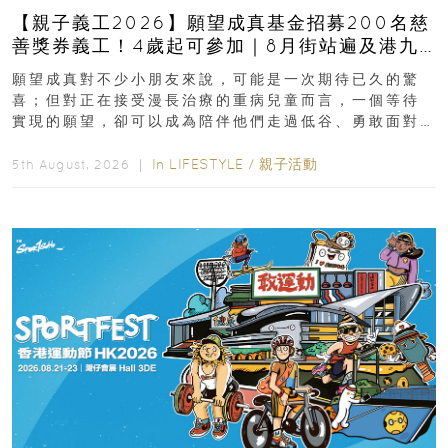
【親子義工2026】願望成真基金招募200名慈
善獎券義工！4歲起可參加｜8月街站遍及港九
新界
願望成真對不少小朋友來說，可能是一次期待已久的驚
喜；但對正在接受漫長治療的重病兒童而言，一個等待
實現的願望，卻可以成為陪伴他們走過低谷、勇敢面對
逆境的重要力量。▲ 願...
In
LIFESTYLE
/
親子活動
5th August, 2026 ｜