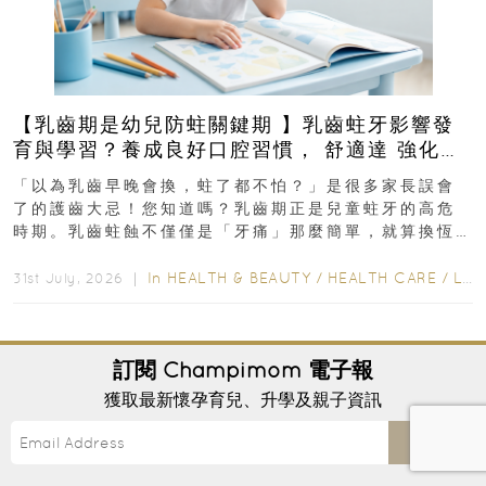
【乳齒期是幼兒防蛀關鍵期 】乳齒蛀牙影響發
育與學習？養成良好口腔習慣， 舒適達 強化琺
瑯質 兒童牙膏防護指南
「以為乳齒早晚會換，蛀了都不怕？」是很多家長誤會
了的護齒大忌！您知道嗎？乳齒期正是兒童蛀牙的高危
時期。乳齒蛀蝕不僅僅是「牙痛」那麼簡單，就算換恆
齒也有影響！後果將如骨牌效應般...
In
HEALTH & BEAUTY
/
HEALTH CARE
/
LIFESTYLE
31st July, 2026 ｜
訂閱
Champimom
電子報
獲取最新懷孕育兒、升學及親子資訊
Send