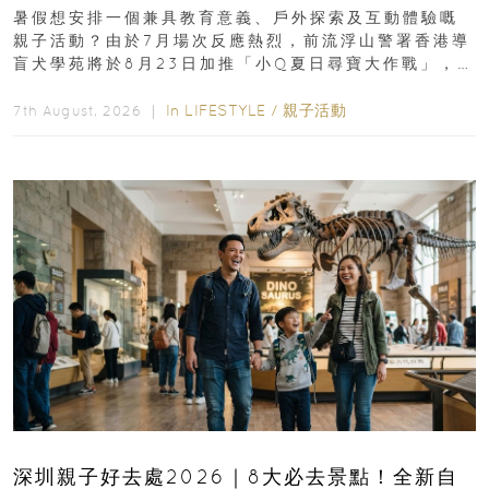
組免費名額
暑假想安排一個兼具教育意義、戶外探索及互動體驗嘅
親子活動？由於7月場次反應熱烈，前流浮山警署香港導
盲犬學苑將於8月23日加推「小Q夏日尋寶大作戰」，家
長與小朋友可以走進前流浮山警署...
In
LIFESTYLE
/
親子活動
7th August, 2026 ｜
深圳親子好去處2026｜8大必去景點！全新自