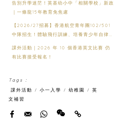
告別升學迷茫！英基幼小中「相關學校」新政
｜一條龍15年教育免焦慮
【2026/27招募】香港航空青年團102/501
中隊招生！體驗飛行訓練、培養青少年自律與
領袖能力
課外活動｜2026 年 10 個香港英文比賽 仍
有比賽接受報名！
Tags :
課外活動
/
小一入學
/
幼稚園
/
英
文補習