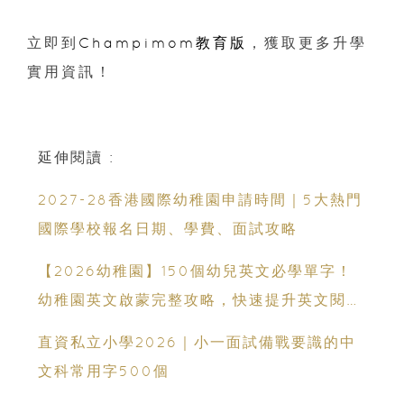
立即到
Champimom教育版
，獲取更多升學
實用資訊！
延伸閱讀 :
2027-28香港國際幼稚園申請時間｜5大熱門
國際學校報名日期、學費、面試攻略
【2026幼稚園】150個幼兒英文必學單字！
幼稚園英文啟蒙完整攻略，快速提升英文閱讀
能力
直資私立小學2026｜小一面試備戰要識的中
文科常用字500個