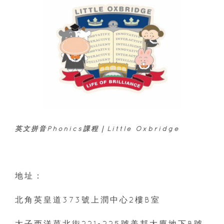
英文拼音Phonics課程｜Little Oxbridge
地址：
北角英皇道373號上潤中心2樓B室
太子西洋菜北街221-225號美邦大廈地下B號