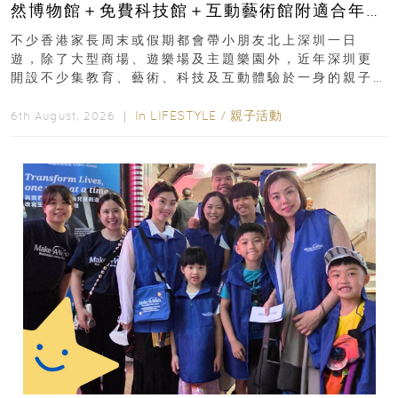
然博物館＋免費科技館＋互動藝術館附適合年
齡、交通、門票、開放時間
不少香港家長周末或假期都會帶小朋友北上深圳一日
遊，除了大型商場、遊樂場及主題樂園外，近年深圳更
開設不少集教育、藝術、科技及互動體驗於一身的親子
好去處！暑假唔想再行商場...
In
LIFESTYLE
/
親子活動
6th August, 2026 ｜