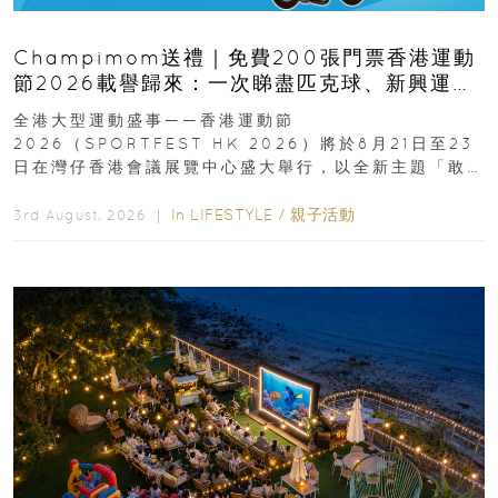
Champimom送禮｜免費200張門票香港運動
節2026載譽歸來：一次睇盡匹克球、新興運
動、街舞比賽＋逾百運動品牌展覽
全港大型運動盛事——香港運動節
2026（SPORTFEST HK 2026）將於8月21日至23
日在灣仔香港會議展覽中心盛大舉行，以全新主題「敢
運動大排檔」登場，集合...
In
LIFESTYLE
/
親子活動
3rd August, 2026 ｜