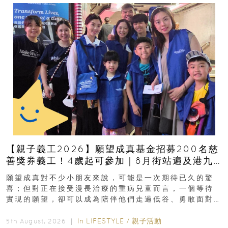
【親子義工2026】願望成真基金招募200名慈
善獎券義工！4歲起可參加｜8月街站遍及港九
新界
願望成真對不少小朋友來說，可能是一次期待已久的驚
喜；但對正在接受漫長治療的重病兒童而言，一個等待
實現的願望，卻可以成為陪伴他們走過低谷、勇敢面對
逆境的重要力量。▲ 願...
In
LIFESTYLE
/
親子活動
5th August, 2026 ｜