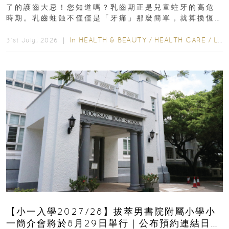
了的護齒大忌！您知道嗎？乳齒期正是兒童蛀牙的高危
時期。乳齒蛀蝕不僅僅是「牙痛」那麼簡單，就算換恆
齒也有影響！後果將如骨牌效應般...
In
HEALTH & BEAUTY
/
HEALTH CARE
/
LIFESTYLE
31st July, 2026 ｜
【小一入學2027/28】拔萃男書院附屬小學小
一簡介會將於8月29日舉行｜公布預約連結日期