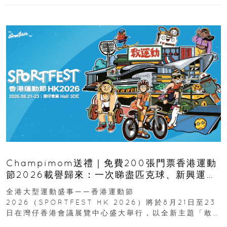
Champimom送禮｜免費200張門票香港運動
節2026載譽歸來：一次睇盡匹克球、新興運
動、街舞比賽＋逾百運動品牌展覽
全港大型運動盛事——香港運動節
2026（SPORTFEST HK 2026）將於8月21日至23
日在灣仔香港會議展覽中心盛大舉行，以全新主題「敢
運動大排檔」登場，集合...