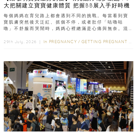
大把關建立寶寶健康體質 把握BB展入手好時機
每個媽媽在育兒路上都會遇到不同的挑戰。每當看到寶
寶肌膚突然後天泛紅、抓個不停，或者肚仔「咕嚕咕
嚕」不舒服而哭鬧時，媽媽心裡總滿是心痛與無奈。混
合餵養揀奶粉？選擇幼兒配...
In
PREGNANCY
/
GETTING PREGNANT
/
P
29th July, 2026 ｜