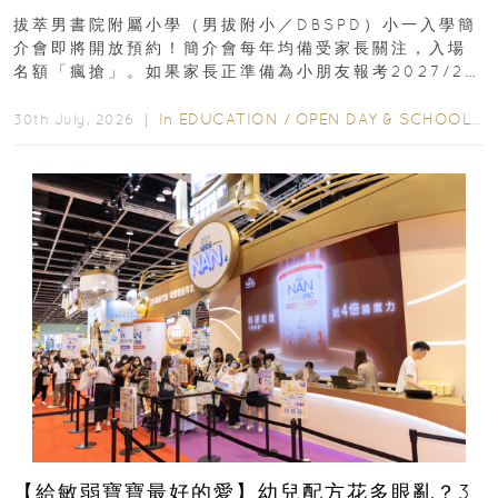
｜更設有網上重溫
拔萃男書院附屬小學（男拔附小／DBSPD）小一入學簡
介會即將開放預約！簡介會每年均備受家長關注，入場
名額「瘋搶」。如果家長正準備為小朋友報考2027/28
學年小一，想...
In
EDUCATION
/
OPEN DAY & SCHOOL EVENTS
30th July, 2026 ｜
【給敏弱寶寶最好的愛】幼兒配方花多眼亂？3