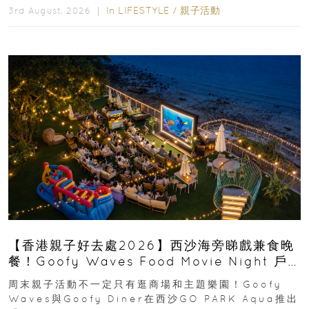
In
LIFESTYLE
/
親子活動
3rd August, 2026 ｜
【香港親子好去處2026】西沙海旁睇戲兼食晚
餐！Goofy Waves Food Movie Night 戶
外影院逢週末登場
周末親子活動不一定只有逛商場和主題樂園！Goofy
Waves與Goofy Diner在西沙GO PARK Aqua推出