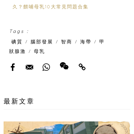
久？餵哺母乳10大常見問題合集
Tags :
碘質
/
腦部發展
/
智商
/
海帶
/
甲
狀腺激
/
母乳
最新文章