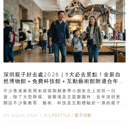
深圳親子好去處2026｜8大必去景點！全新自
然博物館＋免費科技館＋互動藝術館附適合年
齡、交通、門票、開放時間
不少香港家長周末或假期都會帶小朋友北上深圳一日
遊，除了大型商場、遊樂場及主題樂園外，近年深圳更
開設不少集教育、藝術、科技及互動體驗於一身的親子
好去處！暑假唔想再行商場...
In
LIFESTYLE
/
親子活動
6th August, 2026 ｜