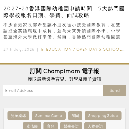
2027-28香港國際幼稚園申請時間｜5大熱門國
際學校報名日期、學費、面試攻略
不少香港家長都希望讓小朋友從小接受國際教育，在雙
語或全英語環境中成長，並為未來升讀國際小學、中學
甚至海外大學做好準備。然而，香港熱門國際幼稚園競
爭激烈，大部分學校會於入學前約一年開始接受申請...
In
EDUCATION
/
OPEN DAY & SCHOOL EVENTS
27th July, 2026 ｜
訂閱
Champimom
電子報
獲取最新懷孕育兒、升學及親子資訊
Send
兒童桌球
SummerCamp
加固
ShoppingGuide
走佬袋
育兒
醫生專訪
人物專訪