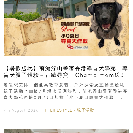
【暑假必玩】前流浮山警署香港導盲犬學苑｜導
盲犬親子體驗＋古蹟尋寶 | Champimom送3
組免費名額
暑假想安排一個兼具教育意義、戶外探索及互動體驗嘅
親子活動？由於7月場次反應熱烈，前流浮山警署香港導
盲犬學苑將於8月23日加推「小Q夏日尋寶大作戰」，家
長與小朋友可以走進前流浮山警署...
In
LIFESTYLE
/
親子活動
7th August, 2026 ｜