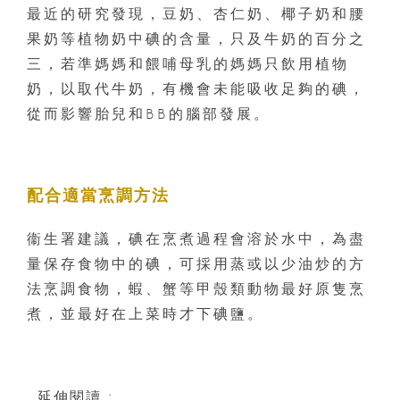
最近的研究發現，豆奶、杏仁奶、椰子奶和腰
果奶等植物奶中碘的含量，只及牛奶的百分之
三，若準媽媽和餵哺母乳的媽媽只飲用植物
奶，以取代牛奶，有機會未能吸收足夠的碘，
從而影響胎兒和BB的腦部發展。
配合適當烹調方法
衞生署建議，碘在烹煮過程會溶於水中，為盡
量保存食物中的碘，可採用蒸或以少油炒的方
法烹調食物，蝦、蟹等甲殼類動物最好原隻烹
煮，並最好在上菜時才下碘鹽。
延伸閱讀 :