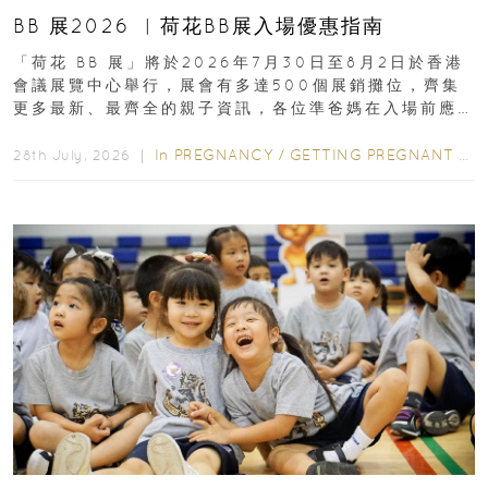
BB 展2026 ︳荷花BB展入場優惠指南
「荷花 BB 展」將於2026年7月30日至8月2日於香港
會議展覽中心舉行，展會有多達500個展銷攤位，齊集
更多最新、最齊全的親子資訊，各位準爸媽在入場前應
先閱讀購物指南...
In
PREGNANCY
/
GETTING PREGNANT
/
P
28th July, 2026 ｜