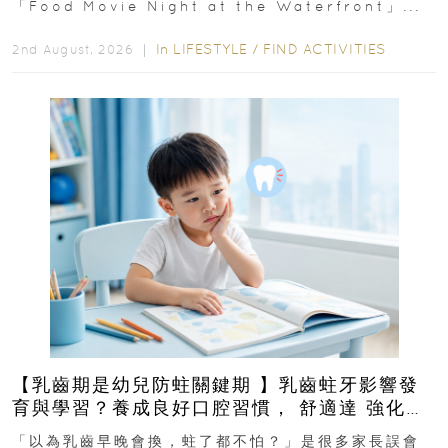
「Food Movie Night at the Waterfront」...
In
LIFESTYLE
/
FIND ACTIVITIES
2nd August, 2026 ｜
【乳齒期是幼兒防蛀關鍵期 】乳齒蛀牙影響發
育與學習？養成良好口腔習慣， 舒適達 強化琺
瑯質 兒童牙膏防護指南
「以為乳齒早晚會換，蛀了都不怕？」是很多家長誤會