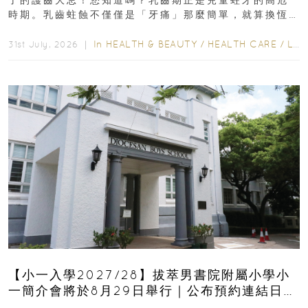
了的護齒大忌！您知道嗎？乳齒期正是兒童蛀牙的高危
時期。乳齒蛀蝕不僅僅是「牙痛」那麼簡單，就算換恆
齒也有影響！後果將如骨牌效應般...
In
HEALTH & BEAUTY
/
HEALTH CARE
/
LIFESTYLE
31st July, 2026 ｜
【小一入學2027/28】拔萃男書院附屬小學小
一簡介會將於8月29日舉行｜公布預約連結日期
｜更設有網上重溫