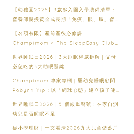
【幼稚園2026】3歲起入園入學裝備清單：
營養師親授黃金成長期「免疫、眼、腦」營養
策略
【名額有限】產前產後必修課：
Champimom × The SleepEasy Club
嬰幼兒睡眠網上交流會（費用全免）
世界睡眠日2026｜3大睡眠權威拆解｜父母
必忽略的3大助眠關鍵
Champimom 專家專欄｜嬰幼兒睡眠顧問
Robynn Yip：以「網球心態」建立孩子健康
睡眠
世界睡眠日2026｜5 個嚴重警號：在家自測
幼兒是否睡眠不足
從小學理財｜一文看清2026九大兒童儲蓄戶