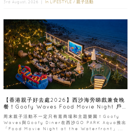
In
LIFESTYLE
/
親子活動
3rd August, 2026 ｜
【香港親子好去處2026】西沙海旁睇戲兼食晚
餐！Goofy Waves Food Movie Night 戶
外影院逢週末登場
周末親子活動不一定只有逛商場和主題樂園！Goofy
Waves與Goofy Diner在西沙GO PARK Aqua推出
「Food Movie Night at the Waterfront」...