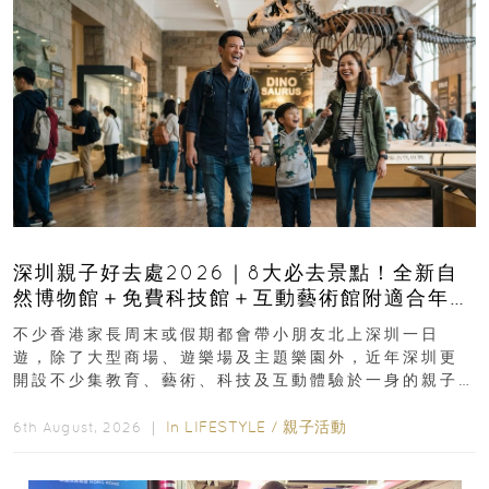
深圳親子好去處2026｜8大必去景點！全新自
然博物館＋免費科技館＋互動藝術館附適合年
齡、交通、門票、開放時間
不少香港家長周末或假期都會帶小朋友北上深圳一日
遊，除了大型商場、遊樂場及主題樂園外，近年深圳更
開設不少集教育、藝術、科技及互動體驗於一身的親子
好去處！暑假唔想再行商場...
In
LIFESTYLE
/
親子活動
6th August, 2026 ｜