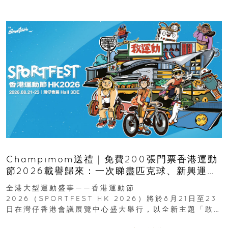
Champimom送禮｜免費200張門票香港運動
節2026載譽歸來：一次睇盡匹克球、新興運
動、街舞比賽＋逾百運動品牌展覽
全港大型運動盛事——香港運動節
2026（SPORTFEST HK 2026）將於8月21日至23
日在灣仔香港會議展覽中心盛大舉行，以全新主題「敢
運動大排檔」登場，集合...