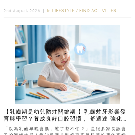
In
LIFESTYLE
/
FIND ACTIVITIES
2nd August, 2026 ｜
【乳齒期是幼兒防蛀關鍵期 】乳齒蛀牙影響發
育與學習？養成良好口腔習慣， 舒適達 強化琺
瑯質 兒童牙膏防護指南
「以為乳齒早晚會換，蛀了都不怕？」是很多家長誤會