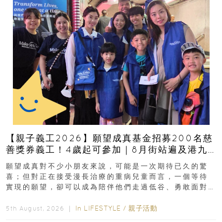
【親子義工2026】願望成真基金招募200名慈
善獎券義工！4歲起可參加｜8月街站遍及港九
新界
願望成真對不少小朋友來說，可能是一次期待已久的驚
喜；但對正在接受漫長治療的重病兒童而言，一個等待
實現的願望，卻可以成為陪伴他們走過低谷、勇敢面對
逆境的重要力量。▲ 願...
In
LIFESTYLE
/
親子活動
5th August, 2026 ｜