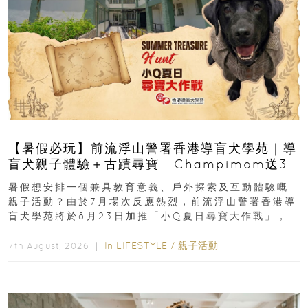
【暑假必玩】前流浮山警署香港導盲犬學苑｜導
盲犬親子體驗＋古蹟尋寶 | Champimom送3
組免費名額
暑假想安排一個兼具教育意義、戶外探索及互動體驗嘅
親子活動？由於7月場次反應熱烈，前流浮山警署香港導
盲犬學苑將於8月23日加推「小Q夏日尋寶大作戰」，家
長與小朋友可以走進前流浮山警署...
In
LIFESTYLE
/
親子活動
7th August, 2026 ｜