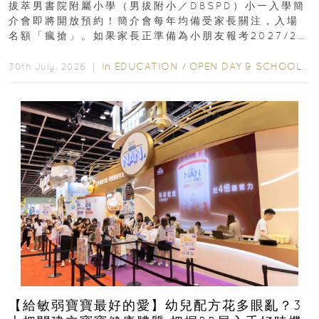
拔萃男書院附屬小學（男拔附小／DBSPD）小一入學簡
介會即將開放預約！簡介會每年均備受家長關注，入場
名額「瘋搶」。如果家長正準備為小朋友報考2027/28
學年小一，想...
In
EDUCATION
/
OPEN DAY & SCHOOL EVENTS
30th July, 2026 ｜
【給敏弱寶寶最好的愛】幼兒配方花多眼亂？3