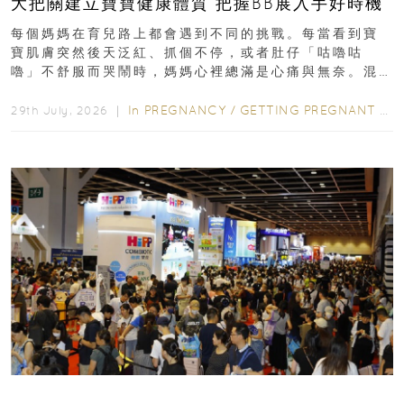
大把關建立寶寶健康體質 把握BB展入手好時機
每個媽媽在育兒路上都會遇到不同的挑戰。每當看到寶
寶肌膚突然後天泛紅、抓個不停，或者肚仔「咕嚕咕
嚕」不舒服而哭鬧時，媽媽心裡總滿是心痛與無奈。混
合餵養揀奶粉？選擇幼兒配...
In
PREGNANCY
/
GETTING PREGNANT
/
P
29th July, 2026 ｜