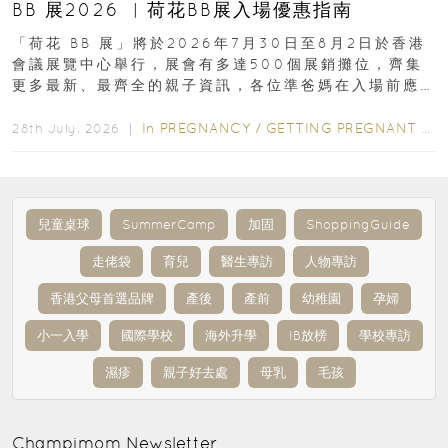
BB 展2026 ︳荷花BB展入場優惠指南
「荷花 BB 展」將於2026年7月30日至8月2日於香港
會議展覽中心舉行，展會有多達500個展銷攤位，齊集
更多最新、最齊全的親子資訊，各位準爸媽在入場前應
先閱讀購物指南...
In
PREGNANCY
/
GETTING PREGNANT
/
P
28th July, 2026 ｜
兒童桌球
SummerCamp
加固
ShoppingGuide
走佬袋
育兒
醫生專訪
人物專訪
香港父母首選品牌
產後
產前
幼稚園
孕婦
小一入學
國際學校
海外升學
IB放榜
學校專訪
濕疹
親子好去處
母乳
毛孩
Champimom
Newsletter