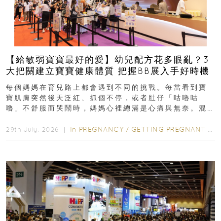
【給敏弱寶寶最好的愛】幼兒配方花多眼亂？3
大把關建立寶寶健康體質 把握BB展入手好時機
每個媽媽在育兒路上都會遇到不同的挑戰。每當看到寶
寶肌膚突然後天泛紅、抓個不停，或者肚仔「咕嚕咕
嚕」不舒服而哭鬧時，媽媽心裡總滿是心痛與無奈。混
合餵養揀奶粉？選擇幼兒配...
In
PREGNANCY
/
GETTING PREGNANT
/
P
29th July, 2026 ｜