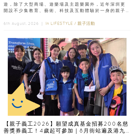
遊，除了大型商場、遊樂場及主題樂園外，近年深圳更
開設不少集教育、藝術、科技及互動體驗於一身的親子
好去處！暑假唔想再行商場...
In
LIFESTYLE
/
親子活動
6th August, 2026 ｜
【親子義工2026】願望成真基金招募200名慈
善獎券義工！4歲起可參加｜8月街站遍及港九