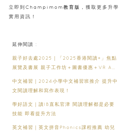
立即到
Champimom教育版
，獲取更多升學
實用資訊！
延伸閱讀 :
親子好去處2025｜「2025香港閱讀+」焦點
展覽及書展 親子工作坊＋圖書優惠＋VR AR
閱讀體驗
中文補習｜2024小學中文補習班推介 提升中
文閱讀理解和寫作表現！
學好語文｜讀IB直私官津 閱讀理解都是必要
技能 即看提升方法
英文補習｜英文拼音Phonics課程推薦 幼兒