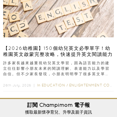
【2026幼稚園】150個幼兒英文必學單字！幼
稚園英文啟蒙完整攻略，快速提升英文閱讀能力
許多家長越來越重視幼兒英文學習，因為語言能力的建
立往往影響小朋友未來的閱讀理解、表達能力以及學習
自信。但不少家長發現，小朋友明明學了很多英文單
字，真正開始閱讀英文故事書時，仍然容易卡住...
In
EDUCATION
/
ENLIGHTENMENT CORNER
26th July, 2026 ｜
訂閱
Champimom
電子報
獲取最新懷孕育兒、升學及親子資訊