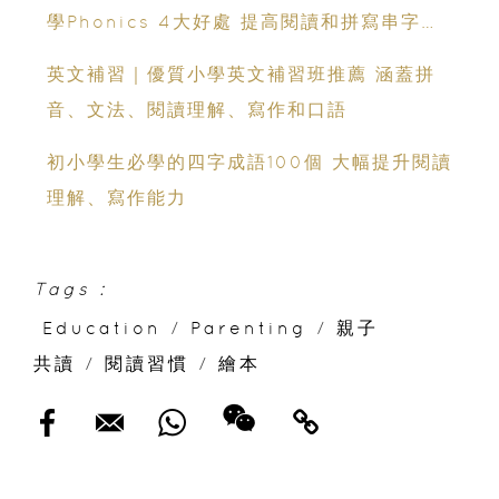
學Phonics 4大好處 提高閱讀和拼寫串字能
力
英文補習｜優質小學英文補習班推薦 涵蓋拼
音、文法、閱讀理解、寫作和口語
初小學生必學的四字成語100個 大幅提升閱讀
理解、寫作能力
Tags :
Education
/
Parenting
/
親子
共讀
/
閱讀習慣
/
繪本