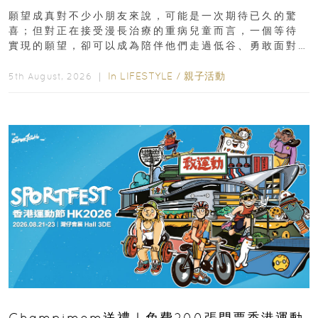
新界
願望成真對不少小朋友來說，可能是一次期待已久的驚
喜；但對正在接受漫長治療的重病兒童而言，一個等待
實現的願望，卻可以成為陪伴他們走過低谷、勇敢面對
逆境的重要力量。▲ 願...
In
LIFESTYLE
/
親子活動
5th August, 2026 ｜
Champimom送禮｜免費200張門票香港運動