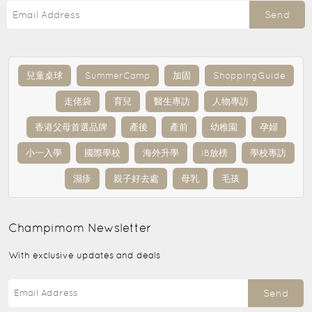
Send
兒童桌球
SummerCamp
加固
ShoppingGuide
走佬袋
育兒
醫生專訪
人物專訪
香港父母首選品牌
產後
產前
幼稚園
孕婦
小一入學
國際學校
海外升學
IB放榜
學校專訪
濕疹
親子好去處
母乳
毛孩
Champimom
Newsletter
With exclusive updates and deals
Send