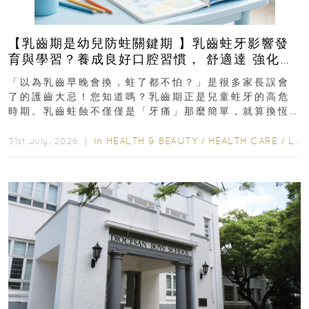
【乳齒期是幼兒防蛀關鍵期 】乳齒蛀牙影響發
育與學習？養成良好口腔習慣， 舒適達 強化琺
瑯質 兒童牙膏防護指南
「以為乳齒早晚會換，蛀了都不怕？」是很多家長誤會
了的護齒大忌！您知道嗎？乳齒期正是兒童蛀牙的高危
時期。乳齒蛀蝕不僅僅是「牙痛」那麼簡單，就算換恆
齒也有影響！後果將如骨牌效應般...
In
HEALTH & BEAUTY
/
HEALTH CARE
/
LIFESTYLE
31st July, 2026 ｜