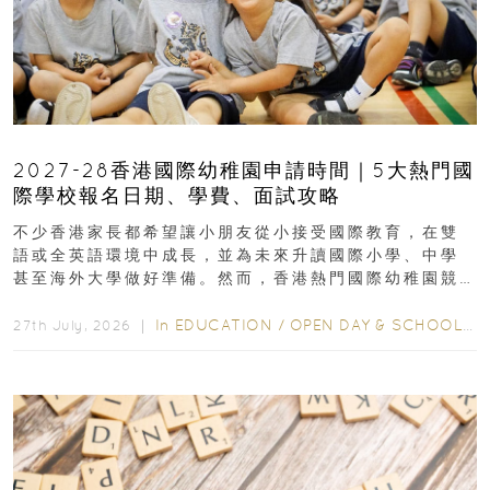
2027-28香港國際幼稚園申請時間｜5大熱門國
際學校報名日期、學費、面試攻略
不少香港家長都希望讓小朋友從小接受國際教育，在雙
語或全英語環境中成長，並為未來升讀國際小學、中學
甚至海外大學做好準備。然而，香港熱門國際幼稚園競
爭激烈，大部分學校會於入學前約一年開始接受申請...
In
EDUCATION
/
OPEN DAY & SCHOOL EVENTS
27th July, 2026 ｜