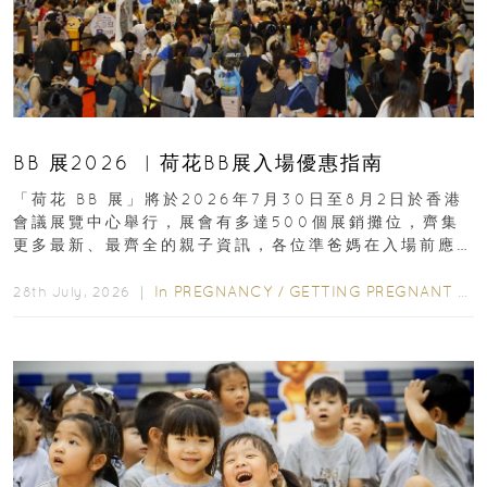
BB 展2026 ︳荷花BB展入場優惠指南
「荷花 BB 展」將於2026年7月30日至8月2日於香港
會議展覽中心舉行，展會有多達500個展銷攤位，齊集
更多最新、最齊全的親子資訊，各位準爸媽在入場前應
先閱讀購物指南...
In
PREGNANCY
/
GETTING PREGNANT
/
P
28th July, 2026 ｜