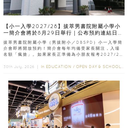
【小一入學2027/28】拔萃男書院附屬小學小
一簡介會將於8月29日舉行｜公布預約連結日期
｜更設有網上重溫
拔萃男書院附屬小學（男拔附小／DBSPD）小一入學簡
介會即將開放預約！簡介會每年均備受家長關注，入場
名額「瘋搶」。如果家長正準備為小朋友報考2027/28
學年小一，想...
In
EDUCATION
/
OPEN DAY & SCHOOL EVENTS
30th July, 2026 ｜