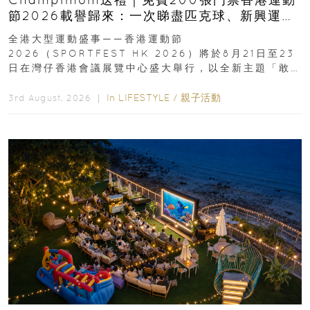
節2026載譽歸來：一次睇盡匹克球、新興運
動、街舞比賽＋逾百運動品牌展覽
全港大型運動盛事——香港運動節
2026（SPORTFEST HK 2026）將於8月21日至23
日在灣仔香港會議展覽中心盛大舉行，以全新主題「敢
運動大排檔」登場，集合...
In
LIFESTYLE
/
親子活動
3rd August, 2026 ｜