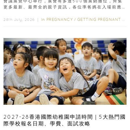
會議展覽中心舉行，展會有多達500個展銷攤位，齊集
更多最新、最齊全的親子資訊，各位準爸媽在入場前應
先閱讀購物指南...
In
PREGNANCY
/
GETTING PREGNANT
/
P
28th July, 2026 ｜
2027-28香港國際幼稚園申請時間｜5大熱門國
際學校報名日期、學費、面試攻略