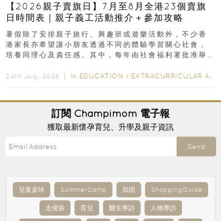
【2026親子賣旗日】7月至8月全港23個賣旗
日時間表｜親子義工活動推介＋參加攻略
暑假除了安排親子旅行、興趣班或遊樂活動外，不少香
港家長亦希望讓小朋友透過不同的體驗學習關心社會，
培養同理心及責任感。其中，每年由社會福利署批准舉
行的小朋友賣旗日小朋友，正是一項既有教育意義...
In
EDUCATION
/
EXTRACURRICULAR ACTIVITIES
24th July, 2026 ｜
訂閱
Champimom
電子報
獲取最新懷孕育兒、升學及親子資訊
Send
兒童桌球
SummerCamp
加固
ShoppingGuide
走佬袋
育兒
醫生專訪
人物專訪