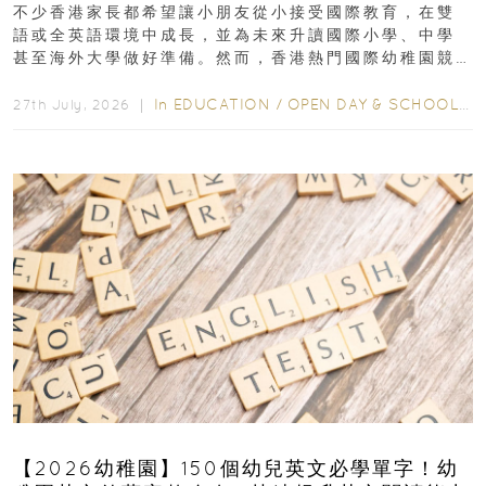
不少香港家長都希望讓小朋友從小接受國際教育，在雙
語或全英語環境中成長，並為未來升讀國際小學、中學
甚至海外大學做好準備。然而，香港熱門國際幼稚園競
爭激烈，大部分學校會於入學前約一年開始接受申請...
In
EDUCATION
/
OPEN DAY & SCHOOL EVENTS
27th July, 2026 ｜
【2026幼稚園】150個幼兒英文必學單字！幼