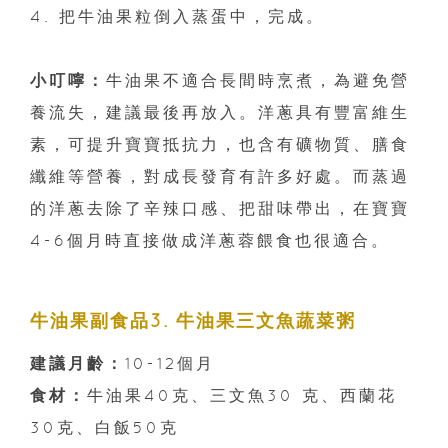
4. 把牛油果粒倒入蒸蛋中，完成。
小叮嚀：
牛油果不適合長間時烹煮，為避免營
養流失，建議最後再放入。洋蔥具有豐富維生
素，可提升寶寶抵抗力，也含有礦物質、膳食
纖維等營養，對成長發育有許多好處。而蒸過
的洋蔥去除了辛辣口感、把甜味帶出，在寶寶
4-6個月時直接做成洋蔥蓉餵食也很適合。
牛油果副食品3. 牛油果三文魚蔬菜粥
建議月齡：
10-12個月
食材：
牛油果40克、三文魚30 克、西蘭花
30克、白飯50克