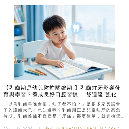
【乳齒期是幼兒防蛀關鍵期 】乳齒蛀牙影響發
育與學習？養成良好口腔習慣， 舒適達 強化琺
瑯質 兒童牙膏防護指南
「以為乳齒早晚會換，蛀了都不怕？」是很多家長誤會
了的護齒大忌！您知道嗎？乳齒期正是兒童蛀牙的高危
時期。乳齒蛀蝕不僅僅是「牙痛」那麼簡單，就算換恆
齒也有影響！後果將如骨牌效應般...
In
HEALTH & BEAUTY
/
HEALTH CARE
/
LIFESTYLE
31st July, 2026 ｜