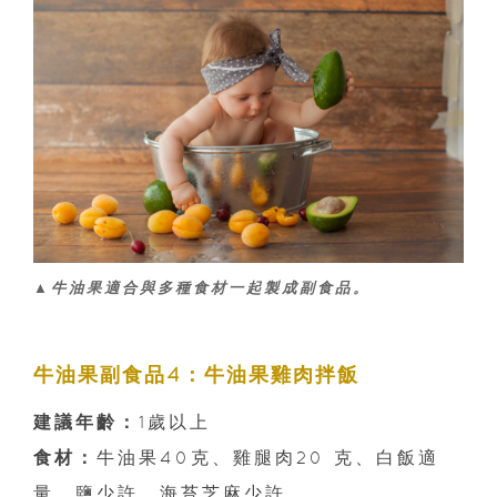
▲牛油果適合與多種食材一起製成副食品。
牛油果副食品4：牛油果雞肉拌飯
建議年齡：
1歲以上
食材：
牛油果40克、雞腿肉20 克、白飯適
量、鹽少許、海苔芝麻少許