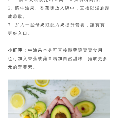
2. 將牛油果、香蕉塊放入碗中，直接以湯匙壓
成蓉狀。
3. 加入一些母奶或配方奶提升營養，讓寶寶
更好入口。
小叮嚀：
牛油果本身可直接壓蓉讓寶寶食用，
也可加入香蕉或蘋果增加自然甜味，攝取更多
元的營養素。