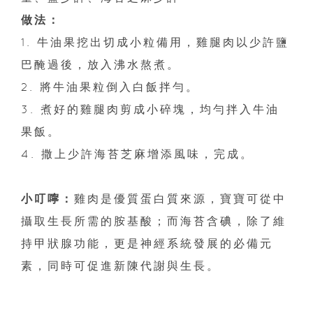
做法：
1. 牛油果挖出切成小粒備用，雞腿肉以少許鹽
巴醃過後，放入沸水熬煮。
2. 將牛油果粒倒入白飯拌勻。
3. 煮好的雞腿肉剪成小碎塊，均勻拌入牛油
果飯。
4. 撒上少許海苔芝麻增添風味，完成。
小叮嚀：
雞肉是優質蛋白質來源，寶寶可從中
攝取生長所需的胺基酸；而海苔含碘，除了維
持甲狀腺功能，更是神經系統發展的必備元
素，同時可促進新陳代謝與生長。