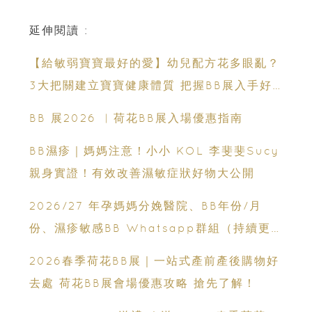
延伸閱讀 :
【給敏弱寶寶最好的愛】幼兒配方花多眼亂？
3大把關建立寶寶健康體質 把握BB展入手好
時機
BB 展2026 ︳荷花BB展入場優惠指南
BB濕疹｜媽媽注意！小小 KOL 李斐斐Sucy
親身實證！有效改善濕敏症狀好物大公開
2026/27 年孕媽媽分娩醫院、BB年份/月
份、濕疹敏感BB Whatsapp群組（持續更
新）
2026春季荷花BB展｜一站式產前產後購物好
去處 荷花BB展會場優惠攻略 搶先了解！