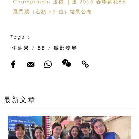
Champimom 送禮 ｜送 2026 春季荷花BB
展門票（名額 50 位）結果公布
Tags :
牛油果
/
BB
/
腦部發展
最新文章