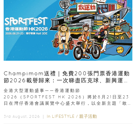
Champimom送禮｜免費200張門票香港運動
節2026載譽歸來：一次睇盡匹克球、新興運
動、街舞比賽＋逾百運動品牌展覽
全港大型運動盛事——香港運動節
2026（SPORTFEST HK 2026）將於8月21日至23
日在灣仔香港會議展覽中心盛大舉行，以全新主題「敢
運動大排檔」登場，集合...
In
LIFESTYLE
/
親子活動
3rd August, 2026 ｜