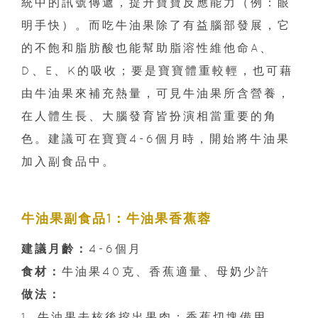
統中的訊號傳遞，提升寶寶反應能力（例：眼
明手快）。而吃牛油果除了有益腦部發展，它
的不飽和脂肪酸也能幫助脂溶性維他命A、
D、E、K的吸收；要是寶寶體重較輕，也可藉
由牛油果來補充熱量，可見牛油果所含營養，
在人體生長、大腦發育皆扮演相當重要的角
色。建議可在寶寶4-6個月時，開始將牛油果
加入副食品中。
牛油果副食品1：牛油果香蕉蓉
建議月齡：
4-6個月
食材：
牛油果40克、香蕉適量、母奶少許
做法：
1. 牛油果去核後挖出果肉；香蕉切塊備用。