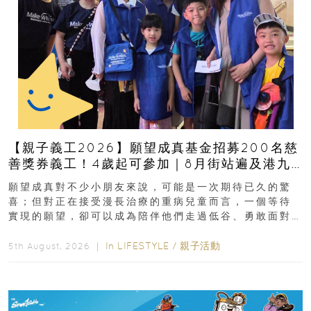
【親子義工2026】願望成真基金招募200名慈
善獎券義工！4歲起可參加｜8月街站遍及港九
新界
願望成真對不少小朋友來說，可能是一次期待已久的驚
喜；但對正在接受漫長治療的重病兒童而言，一個等待
實現的願望，卻可以成為陪伴他們走過低谷、勇敢面對
逆境的重要力量。▲ 願...
In
LIFESTYLE
/
親子活動
5th August, 2026 ｜