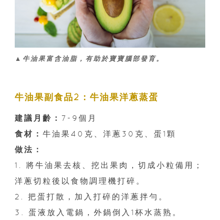
▲牛油果富含油脂，有助於寶寶腦部發育。
牛油果副食品2：牛油果洋蔥蒸蛋
建議月齡：
7-9個月
食材：
牛油果40克、洋蔥30克、蛋1顆
做法：
1. 將牛油果去核、挖出果肉，切成小粒備用；
洋蔥切粒後以食物調理機打碎。
2. 把蛋打散，加入打碎的洋蔥拌勻。
3. 蛋液放入電鍋，外鍋倒入1杯水蒸熟。