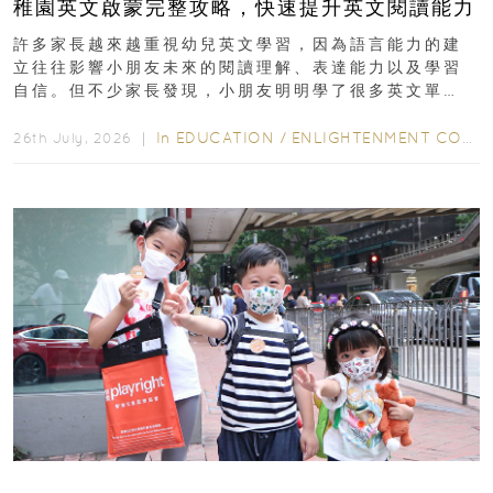
稚園英文啟蒙完整攻略，快速提升英文閱讀能力
許多家長越來越重視幼兒英文學習，因為語言能力的建
立往往影響小朋友未來的閱讀理解、表達能力以及學習
自信。但不少家長發現，小朋友明明學了很多英文單
字，真正開始閱讀英文故事書時，仍然容易卡住...
In
EDUCATION
/
ENLIGHTENMENT CORNER
26th July, 2026 ｜