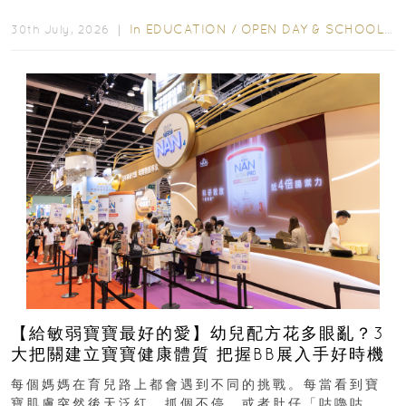
學年小一，想...
In
EDUCATION
/
OPEN DAY & SCHOOL EVENTS
30th July, 2026 ｜
【給敏弱寶寶最好的愛】幼兒配方花多眼亂？3
大把關建立寶寶健康體質 把握BB展入手好時機
每個媽媽在育兒路上都會遇到不同的挑戰。每當看到寶
寶肌膚突然後天泛紅、抓個不停，或者肚仔「咕嚕咕