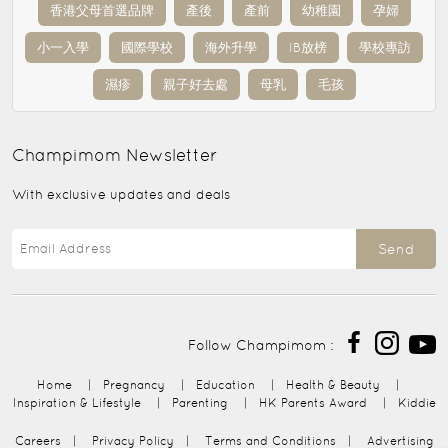
香港父母首選品牌
產後
產前
幼稚園
孕婦
小一入學
國際學校
海外升學
IB放榜
學校專訪
濕疹
親子好去處
母乳
毛孩
Champimom
Newsletter
With exclusive updates and deals
Send
Follow Champimom :
Home
|
Pregnancy
|
Education
|
Health & Beauty
|
Inspiration & Lifestyle
|
Parenting
|
HK Parents Award
|
Kiddie
Careers
|
Privacy Policy
|
Terms and Conditions
|
Advertising