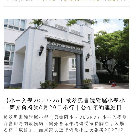
【小一入學2027/28】拔萃男書院附屬小學小
一簡介會將於8月29日舉行｜公布預約連結日期
｜更設有網上重溫
拔萃男書院附屬小學（男拔附小／DBSPD）小一入學簡
介會即將開放預約！簡介會每年均備受家長關注，入場
名額「瘋搶」。如果家長正準備為小朋友報考2027/28