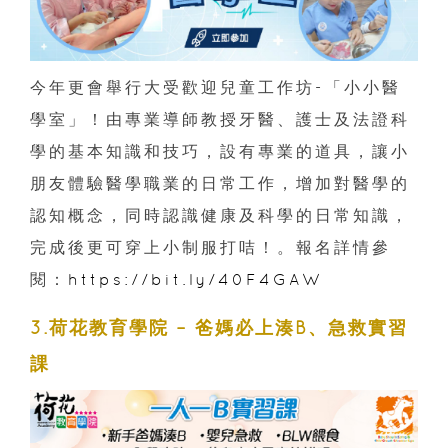
今年更會舉行大受歡迎兒童工作坊-「小小醫
學室」！由專業導師教授牙醫、護士及法證科
學的基本知識和技巧，設有專業的道具，讓小
朋友體驗醫學職業的日常工作，增加對醫學的
認知概念，同時認識健康及科學的日常知識，
完成後更可穿上小制服打咭！。報名詳情參
閱：
https://bit.ly/40F4GAW
3.荷花教育學院 – 爸媽必上湊B、急救實習
課