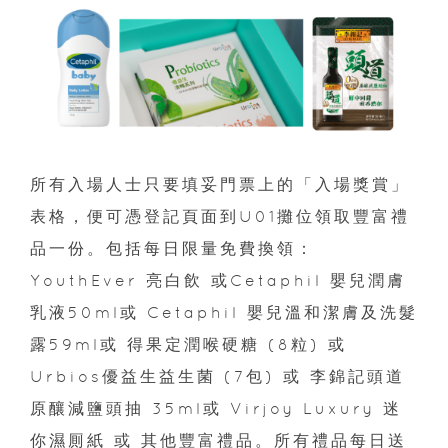
所有入場人士只要填妥門票上的「入場獎賞」
表格，便可憑登記頁面到U01攤位領取豐富禮
品一份。包括每日限量免費換領：
YouthEver 亮白飲 或Cetaphil 嬰兒潤膚
乳液50ml或 Cetaphil 嬰兒溫和潔膚及洗髮
露59ml或 得果定潤喉硬糖 (8粒) 或
Urbios優益生益生菌 (7包) 或 李錦記頭道
原釀減鹽頭抽 35ml或 Virjoy Luxury 迷
你濕厠紙 或 其他豐富禮品。所有禮品每日送