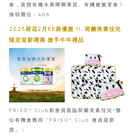
食，喜寶有機水果唧唧果昔、有機脆脆零食！
換領攤位：A06
2025荷花2月BB展優惠 11. 荷蘭美素佳兒
限定迎新禮遇 搶手牛牛禮品
FRISO® Club新會員親臨荷蘭美素佳兒®️攤
位有機會獲得「FRISO® Club 會員迎新
賞」：