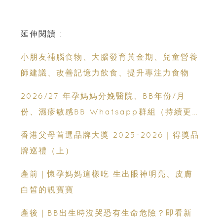
延伸閱讀 :
小朋友補腦食物、大腦發育黃金期、兒童營養
師建議、改善記憶力飲食、提升專注力食物
2026/27 年孕媽媽分娩醫院、BB年份/月
份、濕疹敏感BB Whatsapp群組（持續更
新）
香港父母首選品牌大獎 2025-2026｜得獎品
牌巡禮（上）
產前｜懷孕媽媽這樣吃 生出眼神明亮、皮膚
白皙的靚寶寶
產後｜BB出生時沒哭恐有生命危險？即看新