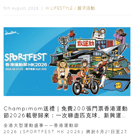
逆境的重要力量。▲ 願...
In
LIFESTYLE
/
親子活動
5th August, 2026 ｜
Champimom送禮｜免費200張門票香港運動
節2026載譽歸來：一次睇盡匹克球、新興運
動、街舞比賽＋逾百運動品牌展覽
全港大型運動盛事——香港運動節
2026（SPORTFEST HK 2026）將於8月21日至23