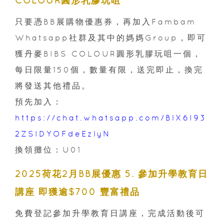
COLOUR圓形乳膠玩咀
只要憑BB展購物優惠券，再加入Fambam
Whatsapp社群及其中的媽媽Group，即可
獲丹麥BIBS COLOUR圓形乳膠玩咀一個，
每日限量150個，數量有限，送完即止，換完
將發送其他禮品。
預先加入：
https://chat.whatsapp.com/BlX6I93
2ZSIDYOFdeEzlyN
換領攤位：U01
2025荷花2月BB展優惠 5. 參加升學教育日
講座 即獲逾$700 豐富禮品
免費登記參加升學教育日講座，完成活動後可