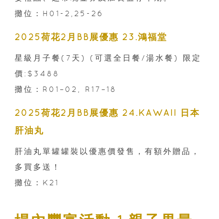
攤位：H01-2,25-26
2025荷花2月BB展優惠 23.鴻福堂
星級月子餐(7天) (可選全日餐/湯水餐) 限定
價:$3488
攤位：R01–02, R17–18
2025荷花2月BB展優惠 24.KAWAII 日本
肝油丸
肝油丸單罐罐裝以優惠價發售，有額外贈品，
多買多送！
攤位：K21