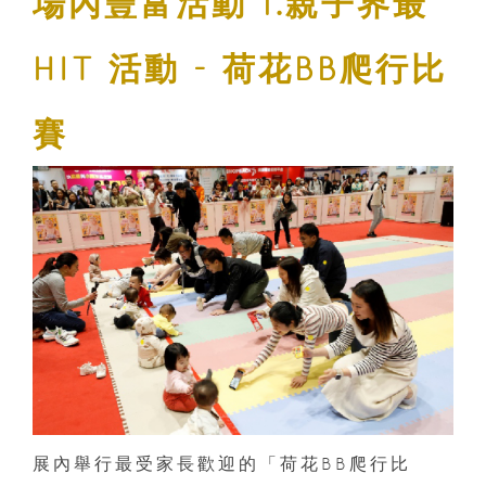
場內豐富活動
1.親子界最
HIT 活動 - 荷花BB爬行比
賽
展內舉行最受家長歡迎的「荷花BB爬行比