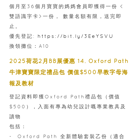
個月至36個月寶寶的媽媽會員即獲得一份 <
雙語識字卡>一份， 數量名額有限，送完即
止。
優先登記:
https://bit.ly/3EeYSVU
換領攤位：A10
2025荷花2月BB展優惠 14. Oxford Path
牛津寶寶限定禮品包 價值$500早教字母海
報及教材
登記資料即獲Oxford Path禮品包（價值
$500），入面有專為幼兒設計嘅專業教具及
讀物
包括：
- Oxford Path 全新體驗套裝乙份（適合