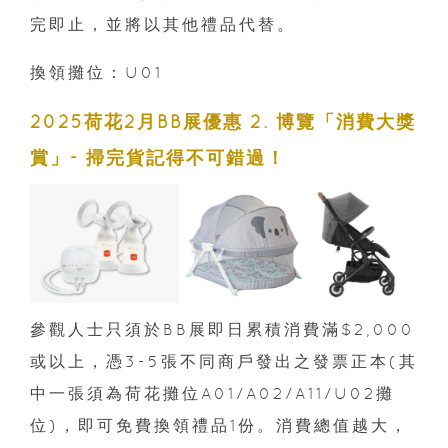
完即止，並將以其他禮品代替。
換領攤位：U01
2025荷花2月BB展優惠 2. 博覽「消費大獎
賞」- 掃完貨記得不可錯過！
參觀人士只須於BB展即日累積消費滿$2,000
或以上，憑3-5張不同商戶發出之發票正本(其
中一張須為荷花攤位A01/A02/A11/U02攤
位)，即可免費換領禮品1份。消費總值越大，