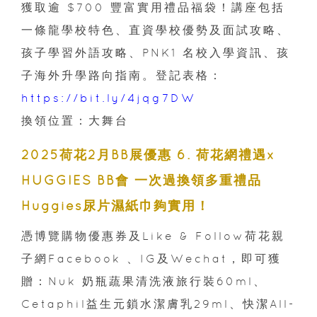
獲取逾 $700 豐富實用禮品福袋！講座包括
一條龍學校特色、直資學校優勢及面試攻略、
孩子學習外語攻略、PNK1 名校入學資訊、孩
子海外升學路向指南。登記表格：
https://bit.ly/4jqg7DW
換領位置：大舞台
2025荷花2月BB展優惠 6. 荷花網禮遇x
HUGGIES BB會 一次過換領多重禮品
Huggies尿片濕紙巾夠實用！
憑博覽購物優惠券及Like & Follow荷花親
子網Facebook 、IG及Wechat，即可獲
贈：Nuk 奶瓶蔬果清洗液旅行裝60ml、
Cetaphil益生元鎖水潔膚乳29ml、快潔All-