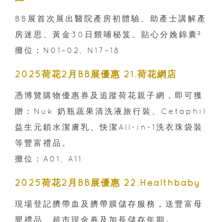
BB展首次展出醫院產房初體驗、助產士講解產
房迷思、黃金30日餵哺秘笈、貼心分娩錦囊²
攤位：N01–02, N17–18
2025荷花2月BB展優惠 21.荷花網店
憑博覽購物優惠券及追蹤荷花親子網，即可獲
贈：Nuk 奶瓶蔬果清洗液旅行裝、Cetaphil
益生元鎖水潔膚乳、快潔All-in-1洗衣珠袋裝
等豐富禮品。
攤位：A01, A11
2025荷花2月BB展優惠 22.Healthbaby
現場登記臍帶血及臍帶膜儲存服務，送豐富母
嬰禮品、超市現金券及加長儲存年期。