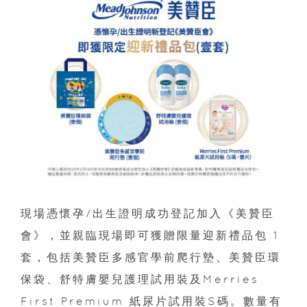
現場憑懷孕/出生證明成功登記加入《美贊臣
會》，並親臨現場即可獲贈限量迎新禮品包 1
套，包括美贊臣多感官學前爬行墊、美贊臣環
保袋、舒特膚嬰兒護理試用裝及Merries
First Premium 紙尿片試用裝S碼。數量有