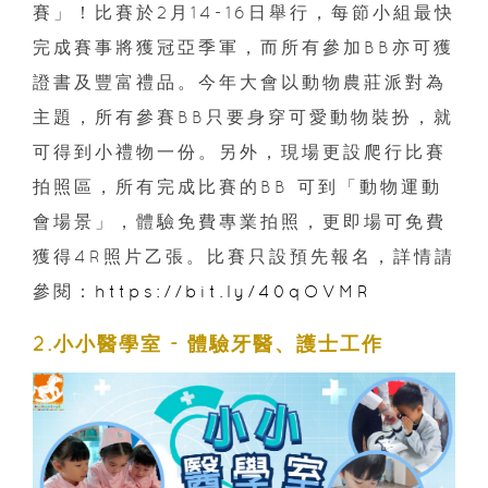
賽」！比賽於2月14-16日舉行，每節小組最快
完成賽事將獲冠亞季軍，而所有參加BB亦可獲
證書及豐富禮品。今年大會以動物農莊派對為
主題，所有參賽BB只要身穿可愛動物裝扮，就
可得到小禮物一份。另外，現場更設爬行比賽
拍照區，所有完成比賽的BB 可到「動物運動
會場景」，體驗免費專業拍照，更即場可免費
獲得4R照片乙張。比賽只設預先報名，詳情請
參閱：
https://bit.ly/40qOVMR
2.小小醫學室 - 體驗牙醫、護士工作