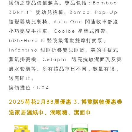
換領之獎品價值越高。獎品包括：Bamboo
3Dknit™ 嬰幼兒搖椅、Bombol Pop-Up
隨變嬰幼兒餐椅、Auto One 閃速收車舒適
小巧嬰兒手推車、Coolbe 坐墊式揹帶、
b&h-Hera B 醫院級電動雙摩打奶泵、
Infantino 甜睡折疊嬰兒睡籃、美的手提式
蒸氣掛燙機、Cetaphil 透亮抗敏潔面乳及爽
膚水套裝等。所有禮品每日不同，數量有限，
送完即止。
換領攤位：U04
2025荷花2月BB展優惠 3. 博覽購物優惠券
送家居濕紙巾、潤喉糖、潔面巾