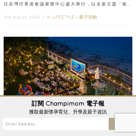
日在灣仔香港會議展覽中心盛大舉行，以全新主題「敢
運動大排檔」登場，集合...
In
LIFESTYLE
/
親子活動
3rd August, 2026 ｜
訂閱
Champimom
電子報
獲取最新懷孕育兒、升學及親子資訊
【香港親子好去處2026】西沙海旁睇戲兼食晚
Send
餐！Goofy Waves Food Movie Night 戶
外影院逢週末登場