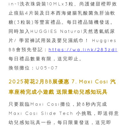
in-1洗衣珠袋裝10MLx3粒、尚護健甜橙即效
止痕貼4片裝及日本西海健腸乳酸菌魚肝油軟
糖(3粒裝)等豐富禮品。每日禮品隨機發送。
同時加入HUGGIES Natural天然透氣紙尿
片/ 學習褲試用裝及嬰兒濕紙巾！ Huggies
BB會預先登記：
https://wa.link/283zdl
每日禮品數量有限，送完即止。
換領攤位：U05-07
2025荷花2月BB展優惠 7. Maxi Cosi 汽
車座椅完成小遊戲 送限量幼兒感知玩具
只要親臨Maxi Cosi攤位，於8秒內完成
Maxi Cosi Slide Tech 小挑戰，即送得意
幼兒感知玩具一份，每日限量發送，送完即