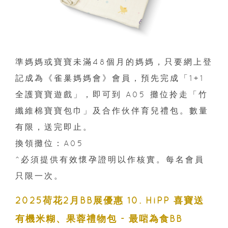
準媽媽或寶寶未滿48個月的媽媽，只要網上登
記成為《雀巢媽媽會》會員，預先完成「1+1
全護寶寶遊戲」，即可到 A05 攤位拎走「竹
纖維棉寶寶包巾」及合作伙伴育兒禮包。數量
有限，送完即止。
換領攤位：A05
^必須提供有效懷孕證明以作核實。每名會員
只限一次。
2025荷花2月BB展優惠 10. HiPP 喜寶送
有機米糊、果蓉禮物包 - 最啱為食BB