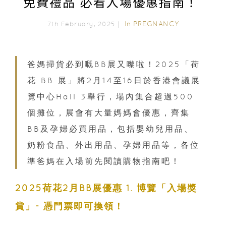
免費禮品 必看入場優惠指南！
In
PREGNANCY
7th February, 2025｜
爸媽掃貨必到嘅BB展又嚟啦！2025「荷
花 BB 展」將2月14至16日於香港會議展
覽中心Hall 3舉行，場內集合超過500
個攤位，展會有大量媽媽會優惠，齊集
BB及孕婦必買用品，包括嬰幼兒用品、
奶粉食品、外出用品、孕婦用品等，各位
準爸媽在入場前先閱讀購物指南吧！
2025荷花2月BB展優惠 1. 博覽「入場獎
賞」- 憑門票即可換領！