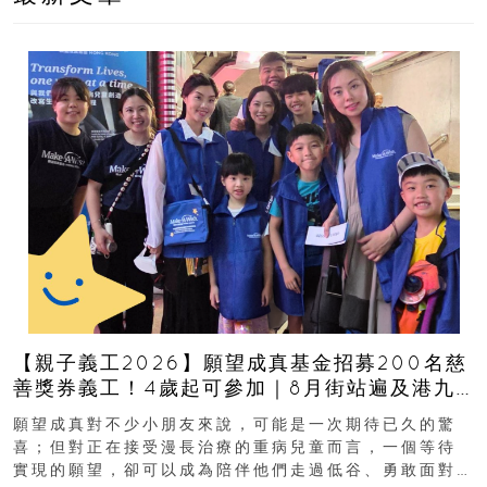
【親子義工2026】願望成真基金招募200名慈
善獎券義工！4歲起可參加｜8月街站遍及港九
新界
願望成真對不少小朋友來說，可能是一次期待已久的驚
喜；但對正在接受漫長治療的重病兒童而言，一個等待
實現的願望，卻可以成為陪伴他們走過低谷、勇敢面對