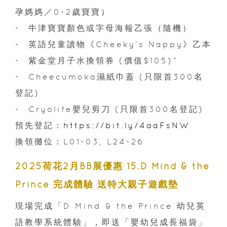
孕媽媽／0-2歲寶寶）
- 牛津寶寶顏色或字母海報乙張（隨機）
- 英語兒童讀物《Cheeky’s Nappy》乙本
- 紫金堂月子水換領券 (價值$105)^
- Cheecumoka濕紙巾蓋 (只限首300名
登記)
- Cryolife嬰兒剪刀 (只限首300名登記)
預先登記：
https://bit.ly/4aaFsNW
換領攤位：L01-03, L24-26
2025荷花2月BB展優惠 15.D Mind & the
Prince 完成體驗 送特大親子遊戲墊
現場完成「D Mind & the Prince 幼兒英
語教學系統體驗」，即送「嬰幼兒成長福袋」