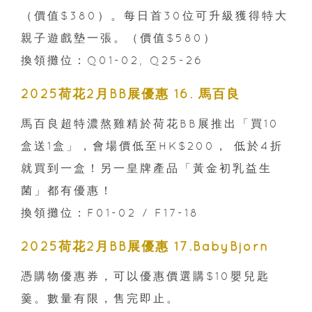
（價值$380）。每日首30位可升級獲得特大
親子遊戲墊一張。（價值$580）
換領攤位：Q01-02, Q25-26
2025荷花2月BB展優惠 16. 馬百良
馬百良超特濃熬雞精於荷花BB展推出「買10
盒送1盒」，會場價低至HK$200， 低於4折
就買到一盒！另一皇牌產品「黃金初乳益生
菌」都有優惠！
換領攤位：F01-02 / F17-18
2025荷花2月BB展優惠 17.BabyBjörn
憑購物優惠券，可以優惠價選購$10嬰兒匙
羹。數量有限，售完即止。