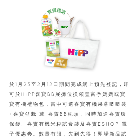
於1月23至2月12日期間完成網上預先登記，即
可於HiPP喜寶BB展攤位換領豐富孕媽媽或寶
寶有機禮物包，當中可選喜寶有機果蓉唧唧裝
+喜寶盆栽 或 喜寶BB枕頭，同時加送喜寶環
保袋、喜寶有機米糊試食裝及喜寶ESHOP 電
子優惠劵。數量有限，先到先得！即場新品試