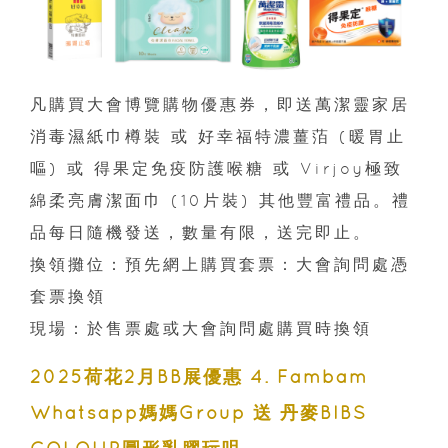
凡購買大會博覽購物優惠券，即送萬潔靈家居
消毒濕紙巾樽裝 或 好幸福特濃薑萡 (暖胃止
嘔) 或 得果定免疫防護喉糖 或 Virjoy極致
綿柔亮膚潔面巾 (10片裝) 其他豐富禮品。禮
品每日隨機發送，數量有限，送完即止。
換領攤位：預先網上購買套票：大會詢問處憑
套票換領
現場：於售票處或大會詢問處購買時換領
2025荷花2月BB展優惠 4. Fambam
Whatsapp媽媽Group 送 丹麥BIBS