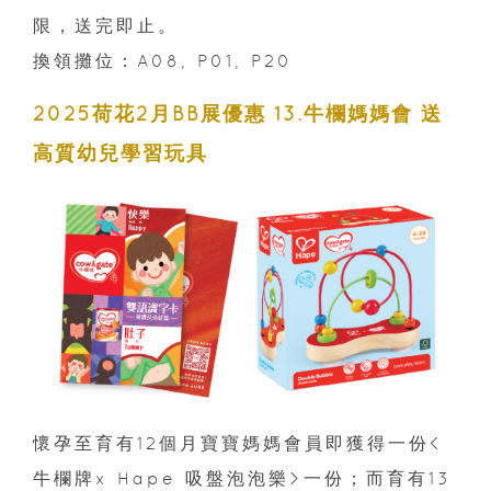
限，送完即止。
換領攤位：A08, P01, P20
2025荷花2月BB展優惠 13.牛欄媽媽會 送
高質幼兒學習玩具
懷孕至育有12個月寶寶媽媽會員即獲得一份<
牛欄牌x Hape 吸盤泡泡樂>一份；而育有13