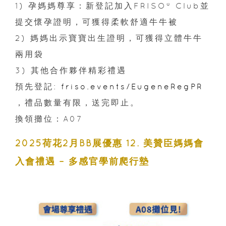
1) 孕媽媽尊享：新登記加入FRISO® Club並
提交懷孕證明，可獲得柔軟舒適牛牛被​
2) 媽媽出示寶寶出生證明，可獲得立體牛牛
兩用袋​
3) 其他合作夥伴精彩禮遇 ​
預先登記:
friso.events/EugeneRegPR​
，禮品數量有限，送完即止。
換領攤位：A07
2025荷花2月BB展優惠 12. 美贊臣媽媽會
入會禮遇 – 多感官學前爬行墊