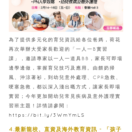
為了提供多元化的育兒資訊給各位爸媽，荷花
再次舉辦大受家長歡迎的「一人一B實習
課」，邀請專家以一人一道具BB，家長可即場
邊學邊做，掌握育兒技巧及應用。由餵奶掃
風、沖涼著衫，到幼兒意外處理、CPR急救、
哽塞急救，都以深入淺出嘅方式，讓家長即場
實習；今年更加開幼兒常見疾病及意外護理實
習班主題！詳情請參閱：
https://bit.ly/3WmYmLS
4.最新龍校、直資及海外教育資訊 - 「孩子