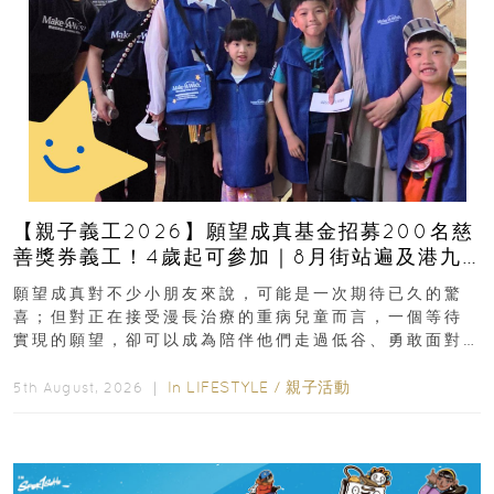
【親子義工2026】願望成真基金招募200名慈
善獎券義工！4歲起可參加｜8月街站遍及港九
新界
願望成真對不少小朋友來說，可能是一次期待已久的驚
喜；但對正在接受漫長治療的重病兒童而言，一個等待
實現的願望，卻可以成為陪伴他們走過低谷、勇敢面對
逆境的重要力量。▲ 願...
In
LIFESTYLE
/
親子活動
5th August, 2026 ｜