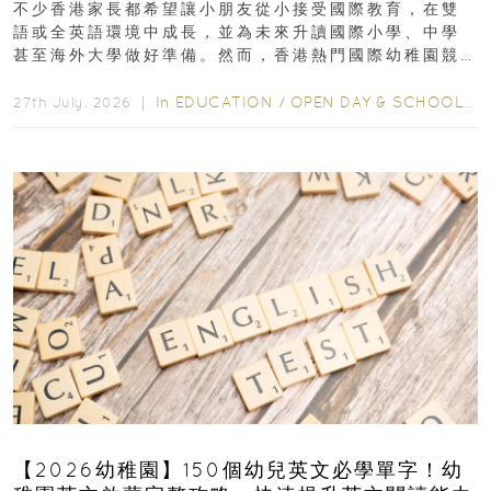
不少香港家長都希望讓小朋友從小接受國際教育，在雙
語或全英語環境中成長，並為未來升讀國際小學、中學
甚至海外大學做好準備。然而，香港熱門國際幼稚園競
爭激烈，大部分學校會於入學前約一年開始接受申請...
In
EDUCATION
/
OPEN DAY & SCHOOL EVENTS
27th July, 2026 ｜
【2026幼稚園】150個幼兒英文必學單字！幼