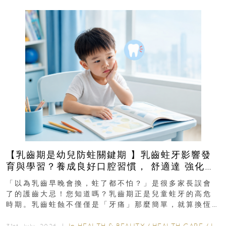
【乳齒期是幼兒防蛀關鍵期 】乳齒蛀牙影響發
育與學習？養成良好口腔習慣， 舒適達 強化琺
瑯質 兒童牙膏防護指南
「以為乳齒早晚會換，蛀了都不怕？」是很多家長誤會
了的護齒大忌！您知道嗎？乳齒期正是兒童蛀牙的高危
時期。乳齒蛀蝕不僅僅是「牙痛」那麼簡單，就算換恆
齒也有影響！後果將如骨牌效應般...