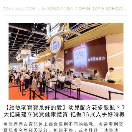
學年小一，想...
In
EDUCATION
/
OPEN DAY & SCHOOL EVENTS
30th July, 2026 ｜
【給敏弱寶寶最好的愛】幼兒配方花多眼亂？3
大把關建立寶寶健康體質 把握BB展入手好時機
每個媽媽在育兒路上都會遇到不同的挑戰。每當看到寶
寶肌膚突然後天泛紅、抓個不停，或者肚仔「咕嚕咕