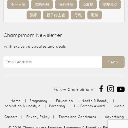
小一入學
國際學校
海外升學
IB放榜
學校專訪
濕疹
親子好去處
母乳
毛孩
Champimom
Newsletter
With exclusive updates and deals
Send
Follow Champimom :
Home
|
Pregnancy
|
Education
|
Health & Beauty
|
Inspiration & Lifestyle
|
Parenting
|
HK Parents Award
|
Kiddie
Careers
|
Privacy Policy
|
Terms and Conditions
|
Advertising
© 2026
Champimom
- Premium Pregnancy & Parenting Education