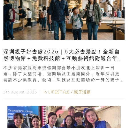
深圳親子好去處2026｜8大必去景點！全新自
然博物館＋免費科技館＋互動藝術館附適合年
齡、交通、門票、開放時間
不少香港家長周末或假期都會帶小朋友北上深圳一日
遊，除了大型商場、遊樂場及主題樂園外，近年深圳更
開設不少集教育、藝術、科技及互動體驗於一身的親子
好去處！暑假唔想再行商場...
In
LIFESTYLE
/
親子活動
6th August, 2026 ｜