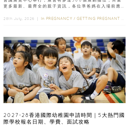
會議展覽中心舉行，展會有多達500個展銷攤位，齊集
更多最新、最齊全的親子資訊，各位準爸媽在入場前應
先閱讀購物指南...
In
PREGNANCY
/
GETTING PREGNANT
/
P
28th July, 2026 ｜
2027-28香港國際幼稚園申請時間｜5大熱門國
際學校報名日期、學費、面試攻略