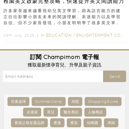
稚園英文啟蒙完整攻略，快速提升英文閱讀能力
許多家長越來越重視幼兒英文學習，因為語言能力的建
立往往影響小朋友未來的閱讀理解、表達能力以及學習
自信。但不少家長發現，小朋友明明學了很多英文單
字，真正開始閱讀英文故事書時，仍然容易卡住...
In
EDUCATION
/
ENLIGHTENMENT CORNER
26th July, 2026 ｜
訂閱
Champimom
電子報
獲取最新懷孕育兒、升學及親子資訊
Send
兒童桌球
SummerCamp
加固
ShoppingGuide
走佬袋
育兒
醫生專訪
人物專訪
香港父母首選品牌
產後
產前
幼稚園
孕婦