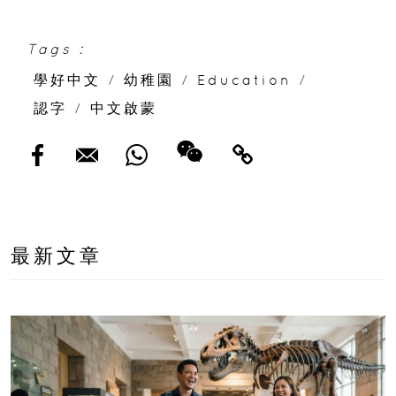
Tags :
學好中文
/
幼稚園
/
Education
/
認字
/
中文啟蒙
最新文章