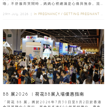
嚕」不舒服而哭鬧時，媽媽心裡總滿是心痛與無奈。混
合餵養揀奶粉？選擇幼兒配...
In
PREGNANCY
/
GETTING PREGNANT
/
P
29th July, 2026 ｜
BB 展2026 ︳荷花BB展入場優惠指南
「荷花 BB 展」將於2026年7月30日至8月2日於香港