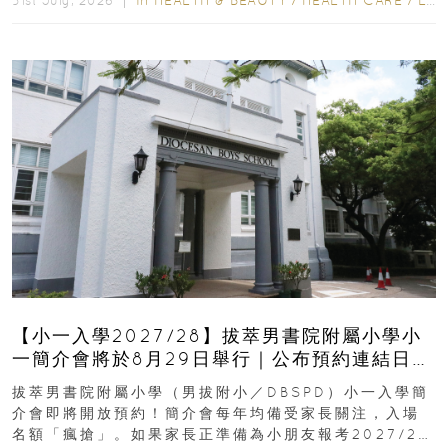
In
HEALTH & BEAUTY
/
HEALTH CARE
/
LIFESTYLE
31st July, 2026 ｜
【小一入學2027/28】拔萃男書院附屬小學小
一簡介會將於8月29日舉行｜公布預約連結日期
｜更設有網上重溫
拔萃男書院附屬小學（男拔附小／DBSPD）小一入學簡
介會即將開放預約！簡介會每年均備受家長關注，入場
名額「瘋搶」。如果家長正準備為小朋友報考2027/28