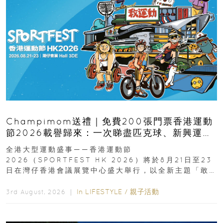
Champimom送禮｜免費200張門票香港運動
節2026載譽歸來：一次睇盡匹克球、新興運
動、街舞比賽＋逾百運動品牌展覽
全港大型運動盛事——香港運動節
2026（SPORTFEST HK 2026）將於8月21日至23
日在灣仔香港會議展覽中心盛大舉行，以全新主題「敢
運動大排檔」登場，集合...
In
LIFESTYLE
/
親子活動
3rd August, 2026 ｜