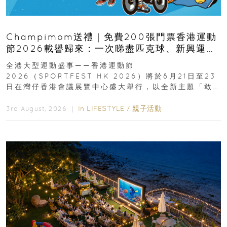
Champimom送禮｜免費200張門票香港運動
節2026載譽歸來：一次睇盡匹克球、新興運
動、街舞比賽＋逾百運動品牌展覽
全港大型運動盛事——香港運動節
2026（SPORTFEST HK 2026）將於8月21日至23
日在灣仔香港會議展覽中心盛大舉行，以全新主題「敢
運動大排檔」登場，集合...
In
LIFESTYLE
/
親子活動
3rd August, 2026 ｜