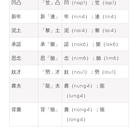
凹凸
「笠」凸
凹（nap1）；笠（lap1）
新年
新「連」
年（nin4）；連（lin4）
泥土
「黎」土
泥（nai4）；黎（lai4）
承諾
承「樂」
諾（nok6）；樂（lok6）
思念
思「臉」
念（nim6）；臉（lim6）
奴才
「勞」才
奴（nou1）；勞（lou1）
農夫
「龍」夫
農（nung4）；龍
（lung4）
背囊
背「狼」
囊（nong4）；狼
（long4）