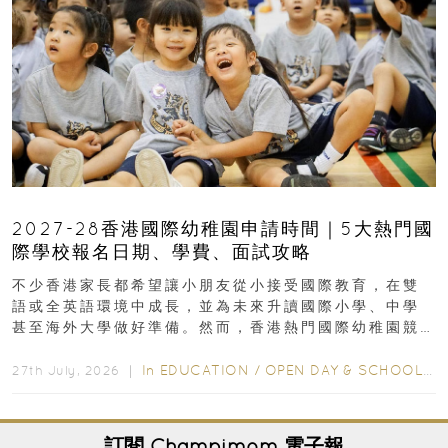
2027-28香港國際幼稚園申請時間｜5大熱門國
際學校報名日期、學費、面試攻略
不少香港家長都希望讓小朋友從小接受國際教育，在雙
語或全英語環境中成長，並為未來升讀國際小學、中學
甚至海外大學做好準備。然而，香港熱門國際幼稚園競
爭激烈，大部分學校會於入學前約一年開始接受申請...
In
EDUCATION
/
OPEN DAY & SCHOOL EVENTS
27th July, 2026 ｜
訂閱
Champimom
電子報