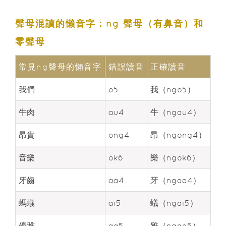
聲母混讀的懶音字：ng 聲母（有鼻音）和
零聲母
常見ng聲母的懶音字
錯誤讀音
正確讀音
我們
o5
我（ngo5）
牛肉
au4
牛（ngau4）
昂貴
ong4
昂（ngong4）
音樂
ok6
樂（ngok6）
牙齒
aa4
牙（ngaa4）
螞蟻
ai5
蟻（ngai5）
優雅
aa5
雅（ngaa5）