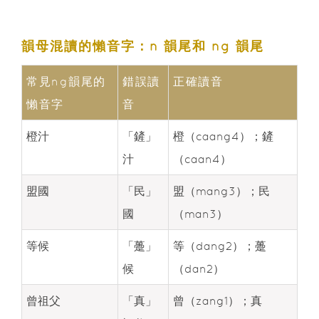
韻母混讀的懶音字：n 韻尾和 ng 韻尾
常見ng韻尾的
錯誤讀
正確讀音
懶音字
音
橙汁
「鏟」
橙（caang4）；鏟
汁
（caan4）
盟國
「民」
盟（mang3）；民
國
（man3）
等候
「躉」
等（dang2）；躉
候
（dan2）
曾祖父
「真」
曾（zang1）；真