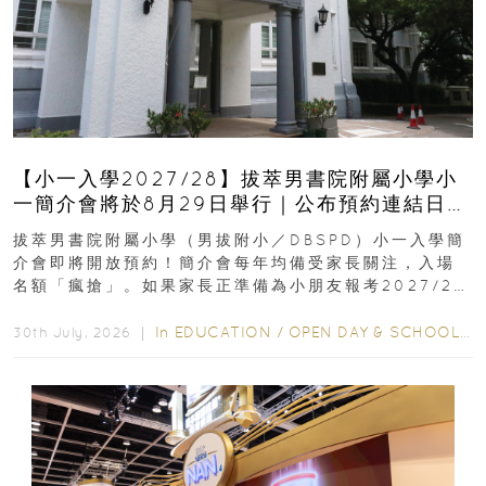
【小一入學2027/28】拔萃男書院附屬小學小
一簡介會將於8月29日舉行｜公布預約連結日期
｜更設有網上重溫
拔萃男書院附屬小學（男拔附小／DBSPD）小一入學簡
介會即將開放預約！簡介會每年均備受家長關注，入場
名額「瘋搶」。如果家長正準備為小朋友報考2027/28
學年小一，想...
In
EDUCATION
/
OPEN DAY & SCHOOL EVENTS
30th July, 2026 ｜