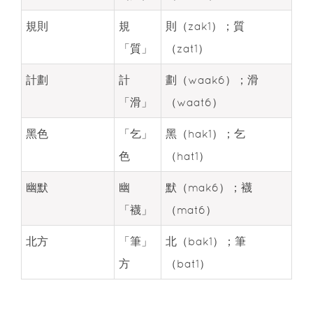
規則
規
則（zak1）；質
「質」
（zat1）
計劃
計
劃（waak6）；滑
「滑」
（waat6）
黑色
「乞」
黑（hak1）；乞
色
（hat1）
幽默
幽
默（mak6）；襪
「襪」
（mat6）
北方
「筆」
北（bak1）；筆
方
（bat1）