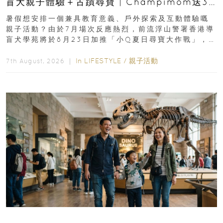
盲犬親子體驗＋古蹟尋寶 | Champimom送3
組免費名額
暑假想安排一個兼具教育意義、戶外探索及互動體驗嘅
親子活動？由於7月場次反應熱烈，前流浮山警署香港導
盲犬學苑將於8月23日加推「小Q夏日尋寶大作戰」，家
長與小朋友可以走進前流浮山警署...
In
LIFESTYLE
/
親子活動
7th August, 2026 ｜