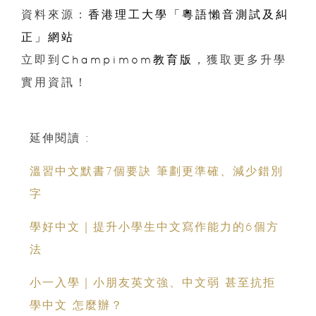
資料來源：
香港理工大學「粵語懶音測試及糾
正」網站
立即到
Champimom教育版
，獲取更多升學
實用資訊！
延伸閱讀 :
溫習中文默書7個要訣 筆劃更準確、減少錯別
字
學好中文｜提升小學生中文寫作能力的6個方
法
小一入學｜小朋友英文強、中文弱 甚至抗拒
學中文 怎麼辦？