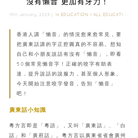
沒有懶音 更加有牙力！
In
EDUCATION
/
ALL EDUCATION
15th January, 2025｜
香港人講「懶音」的情況愈來愈常見，要
把廣東話講的字正腔圓真的不容易。想知
自己和小朋友說話有沒有「懶音」，即看
50個常見懶音字！正確的咬字有助表
達，提升說話的說服力，甚至個人形象。
今天開始注意咬字發音，告別「懶音」
吧！
廣東話小知識
粵方言即是「粵語」，又叫「廣東話」、「白
話」和「廣府話」。粵方言以廣東省省會廣州