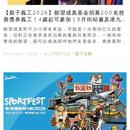
【親子義工2026】願望成真基金招募200名慈
善獎券義工！4歲起可參加｜8月街站遍及港九
新界
願望成真對不少小朋友來說，可能是一次期待已久的驚
喜；但對正在接受漫長治療的重病兒童而言，一個等待
實現的願望，卻可以成為陪伴他們走過低谷、勇敢面對
逆境的重要力量。▲ 願...
In
LIFESTYLE
/
親子活動
5th August, 2026 ｜