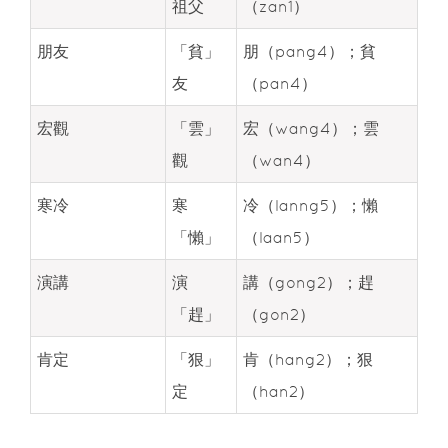
祖父
（zan1）
朋友
「貧」
朋（pang4）；貧
友
（pan4）
宏觀
「雲」
宏（wang4）；雲
觀
（wan4）
寒冷
寒
冷（lanng5）；懶
「懶」
（laan5）
演講
演
講（gong2）；趕
「趕」
（gon2）
肯定
「狠」
肯（hang2）；狠
定
（han2）