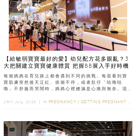
【給敏弱寶寶最好的愛】幼兒配方花多眼亂？3
大把關建立寶寶健康體質 把握BB展入手好時機
每個媽媽在育兒路上都會遇到不同的挑戰。每當看到寶
寶肌膚突然後天泛紅、抓個不停，或者肚仔「咕嚕咕
嚕」不舒服而哭鬧時，媽媽心裡總滿是心痛與無奈。混
合餵養揀奶粉？選擇幼兒配...
In
PREGNANCY
/
GETTING PREGNANT
/
P
29th July, 2026 ｜