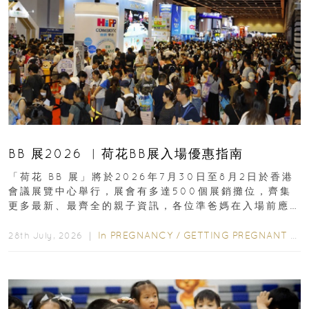
BB 展2026 ︳荷花BB展入場優惠指南
「荷花 BB 展」將於2026年7月30日至8月2日於香港
會議展覽中心舉行，展會有多達500個展銷攤位，齊集
更多最新、最齊全的親子資訊，各位準爸媽在入場前應
先閱讀購物指南...
In
PREGNANCY
/
GETTING PREGNANT
/
P
28th July, 2026 ｜