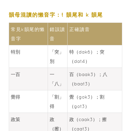
韻母混讀的懶音字：t 韻尾和 k 韻尾
常見k韻尾的懶
錯誤讀
正確讀音
音字
音
特別
「突」
特（dak6）；突
別
（dat4）
一百
一
百（baak3）；八
「八」
（baat3）
覺得
「割」
覺（gok3）；割
得
（got3）
政策
政
政（caak3）；擦
（擦）
（caat3）