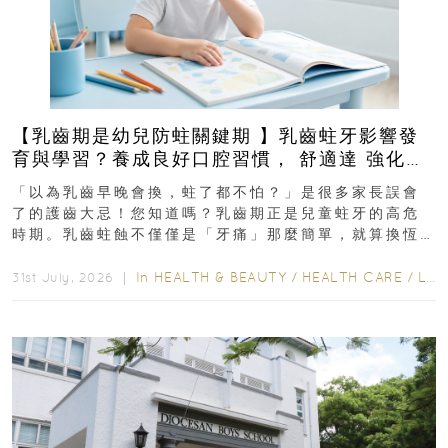
【乳齒期是幼兒防蛀關鍵期 】乳齒蛀牙影響發
育與學習？養成良好口腔習慣， 舒適達 強化琺
瑯質 兒童牙膏防護指南
「以為乳齒早晚會換，蛀了都不怕？」是很多家長誤會
了的護齒大忌！您知道嗎？乳齒期正是兒童蛀牙的高危
時期。乳齒蛀蝕不僅僅是「牙痛」那麼簡單，就算換恆
齒也有影響！後果將如骨牌效應般...
In
HEALTH & BEAUTY
/
HEALTH CARE
/
LIFESTYLE
31st July, 2026 ｜