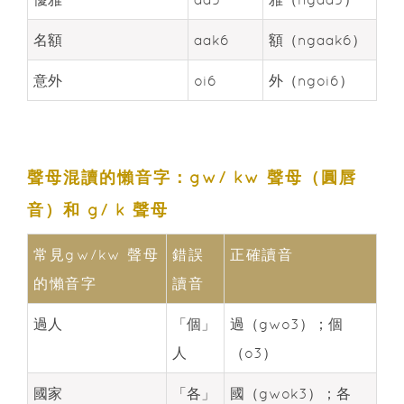
名額
aak6
額（ngaak6）
意外
oi6
外（ngoi6）
聲母混讀的懶音字：gw/ kw 聲母（圓唇
音）和 g/ k 聲母
常見gw/kw 聲母
錯誤
正確讀音
的懶音字
讀音
過人
「個」
過（gwo3）；個
人
（o3）
國家
「各」
國（gwok3）；各