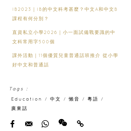
IB2023｜IB的中文科考甚麼？中文A和中文B
課程有何分別？
直資私立小學2026｜小一面試備戰要識的中
文科常用字500個
課外活動｜11個優質兒童普通話班推介 從小學
好中文和普通話
Tags :
Education
/
中文
/
懶音
/
粵語
/
廣東話