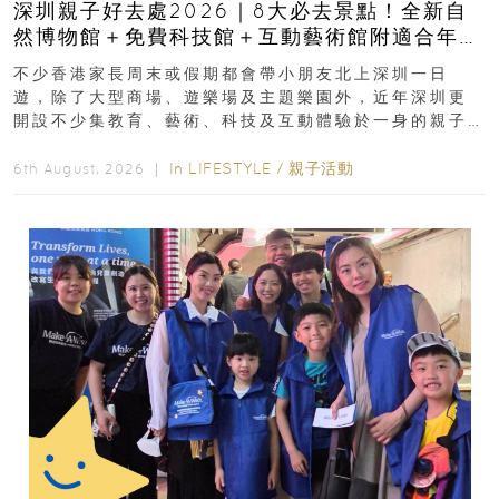
深圳親子好去處2026｜8大必去景點！全新自
然博物館＋免費科技館＋互動藝術館附適合年
齡、交通、門票、開放時間
不少香港家長周末或假期都會帶小朋友北上深圳一日
遊，除了大型商場、遊樂場及主題樂園外，近年深圳更
開設不少集教育、藝術、科技及互動體驗於一身的親子
好去處！暑假唔想再行商場...
In
LIFESTYLE
/
親子活動
6th August, 2026 ｜