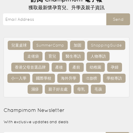
獲取最新懷孕育兒、升學及親子資訊
Send
兒童桌球
SummerCamp
加固
ShoppingGuide
走佬袋
育兒
醫生專訪
人物專訪
香港父母首選品牌
產後
產前
幼稚園
孕婦
小一入學
國際學校
海外升學
IB放榜
學校專訪
濕疹
親子好去處
母乳
毛孩
Champimom
Newsletter
With exclusive updates and deals