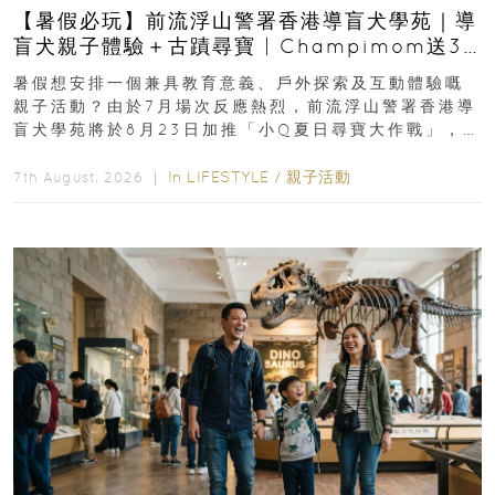
【暑假必玩】前流浮山警署香港導盲犬學苑｜導
盲犬親子體驗＋古蹟尋寶 | Champimom送3
組免費名額
暑假想安排一個兼具教育意義、戶外探索及互動體驗嘅
親子活動？由於7月場次反應熱烈，前流浮山警署香港導
盲犬學苑將於8月23日加推「小Q夏日尋寶大作戰」，家
長與小朋友可以走進前流浮山警署...
In
LIFESTYLE
/
親子活動
7th August, 2026 ｜