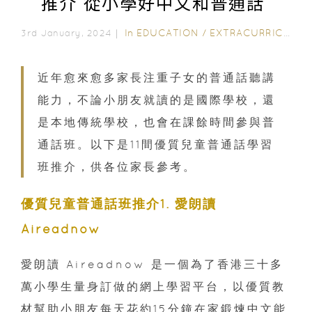
推介 從小學好中文和普通話
In
EDUCATION
/
EXTRACURRICULAR ACTIVITIES
3rd January, 2024｜
近年愈來愈多家長注重子女的普通話聽講
能力，不論小朋友就讀的是國際學校，還
是本地傳統學校，也會在課餘時間參與普
通話班。以下是11間優質兒童普通話學習
班推介，供各位家長參考。
優質兒童普通話班推介1. 愛朗讀
Aireadnow
愛朗讀 Aireadnow 是一個
為了香港三十多
萬小學生量身訂做的網上學習平台，以優質教
材幫助小朋友每天花約15分鐘在家鍛煉中文能