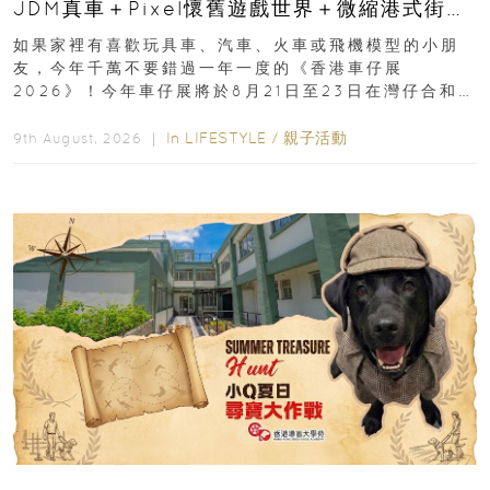
JDM真車＋Pixel懷舊遊戲世界＋微縮港式街景
8月灣仔登場 車迷家庭必去！
如果家裡有喜歡玩具車、汽車、火車或飛機模型的小朋
友，今年千萬不要錯過一年一度的《香港車仔展
2026》！今年車仔展將於8月21日至23日在灣仔合和酒
店 Grand Ballroom舉行...
In
LIFESTYLE
/
親子活動
9th August, 2026 ｜