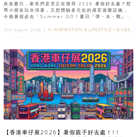
票優惠全攻略
炎炎夏日，家長們是否正在搜尋 2026 暑假好去處？想
帶小朋友玩水消暑，又想體驗多元化的感官遊樂設施，
今個暑假必去「Summer GO！夏日『彈・水・戰』派
對」！活動由 2026 年 8 月 27...
In
INSPIRATION & LIFESTYLE
/
GIVEAWAY
10th August, 2026 ｜
【香港車仔展2026】暑假親子好去處！1:1