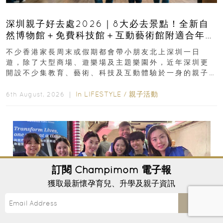
深圳親子好去處2026｜8大必去景點！全新自
然博物館＋免費科技館＋互動藝術館附適合年
齡、交通、門票、開放時間
不少香港家長周末或假期都會帶小朋友北上深圳一日
遊，除了大型商場、遊樂場及主題樂園外，近年深圳更
開設不少集教育、藝術、科技及互動體驗於一身的親子
好去處！暑假唔想再行商場...
In
LIFESTYLE
/
親子活動
6th August, 2026 ｜
訂閱
Champimom
電子報
獲取最新懷孕育兒、升學及親子資訊
Send