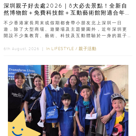
深圳親子好去處2026｜8大必去景點！全新自
然博物館＋免費科技館＋互動藝術館附適合年
齡、交通、門票、開放時間
不少香港家長周末或假期都會帶小朋友北上深圳一日
遊，除了大型商場、遊樂場及主題樂園外，近年深圳更
開設不少集教育、藝術、科技及互動體驗於一身的親子
好去處！暑假唔想再行商場...
In
LIFESTYLE
/
親子活動
6th August, 2026 ｜