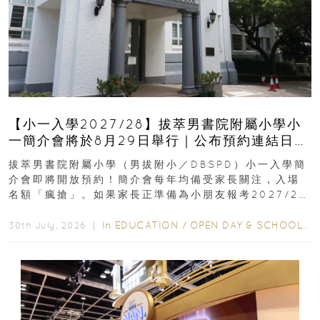
【小一入學2027/28】拔萃男書院附屬小學小
一簡介會將於8月29日舉行｜公布預約連結日期
｜更設有網上重溫
拔萃男書院附屬小學（男拔附小／DBSPD）小一入學簡
介會即將開放預約！簡介會每年均備受家長關注，入場
名額「瘋搶」。如果家長正準備為小朋友報考2027/28
學年小一，想...
In
EDUCATION
/
OPEN DAY & SCHOOL EVENTS
30th July, 2026 ｜