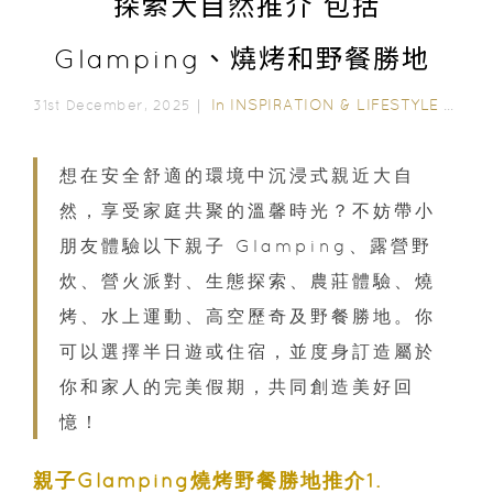
探索大自然推介 包括
Glamping、燒烤和野餐勝地
In
INSPIRATION & LIFESTYLE
/
LIFE
31st December, 2025｜
想在安全舒適的環境中沉浸式親近大自
然，享受家庭共聚的溫馨時光？不妨帶小
朋友體驗以下親子 Glamping、露營野
炊、營火派對、生態探索、農莊體驗、燒
烤、水上運動、高空歷奇及野餐勝地。你
可以選擇半日遊或住宿，並度身訂造屬於
你和家人的完美假期，共同創造美好回
憶！
親子Glamping燒烤野餐勝地推介1.