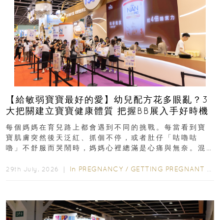
【給敏弱寶寶最好的愛】幼兒配方花多眼亂？3
大把關建立寶寶健康體質 把握BB展入手好時機
每個媽媽在育兒路上都會遇到不同的挑戰。每當看到寶
寶肌膚突然後天泛紅、抓個不停，或者肚仔「咕嚕咕
嚕」不舒服而哭鬧時，媽媽心裡總滿是心痛與無奈。混
合餵養揀奶粉？選擇幼兒配...
In
PREGNANCY
/
GETTING PREGNANT
/
P
29th July, 2026 ｜