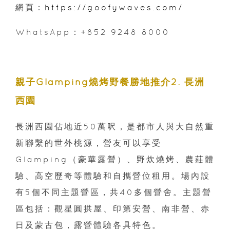
網頁：
https://goofywaves.com/
WhatsApp：+852 9248 8000
親子Glamping燒烤野餐勝地推介2. 長洲
西園
長洲西園佔地近50萬呎，是都市人與大自然重
新聯繫的世外桃源，營友可以享受
Glamping（豪華露營）、野炊燒烤、農莊體
驗、高空歷奇等體驗和自攜營位租用。場內設
有5個不同主題營區，共40多個營舍。主題營
區包括：觀星圓拱屋、印第安營、南非營、赤
日及蒙古包，露營體驗各具特色。