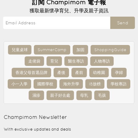
訂閱
Champimom
電子報
獲取最新懷孕育兒、升學及親子資訊
Send
兒童桌球
SummerCamp
加固
ShoppingGuide
走佬袋
育兒
醫生專訪
人物專訪
香港父母首選品牌
產後
產前
幼稚園
孕婦
小一入學
國際學校
海外升學
IB放榜
學校專訪
濕疹
親子好去處
母乳
毛孩
Champimom
Newsletter
With exclusive updates and deals