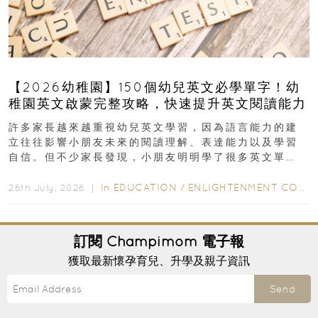
【2026幼稚園】150個幼兒英文必學單字！幼
稚園英文啟蒙完整攻略，快速提升英文閱讀能力
許多家長越來越重視幼兒英文學習，因為語言能力的建
立往往影響小朋友未來的閱讀理解、表達能力以及學習
自信。但不少家長發現，小朋友明明學了很多英文單
字，真正開始閱讀英文故事書時，仍然容易卡住...
In
EDUCATION
/
ENLIGHTENMENT CORNER
26th July, 2026 ｜
訂閱
Champimom
電子報
獲取最新懷孕育兒、升學及親子資訊
Send