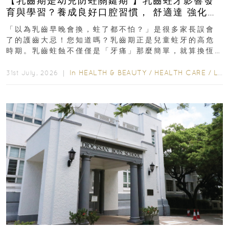
【乳齒期是幼兒防蛀關鍵期 】乳齒蛀牙影響發
育與學習？養成良好口腔習慣， 舒適達 強化琺
瑯質 兒童牙膏防護指南
「以為乳齒早晚會換，蛀了都不怕？」是很多家長誤會
了的護齒大忌！您知道嗎？乳齒期正是兒童蛀牙的高危
時期。乳齒蛀蝕不僅僅是「牙痛」那麼簡單，就算換恆
齒也有影響！後果將如骨牌效應般...
In
HEALTH & BEAUTY
/
HEALTH CARE
/
LIFESTYLE
31st July, 2026 ｜