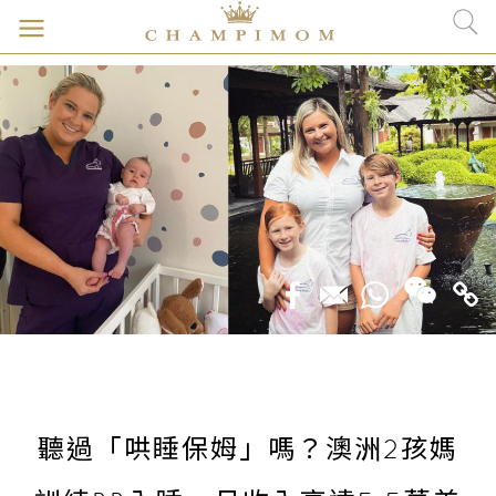
聽過「哄睡保姆」嗎？澳洲2孩媽