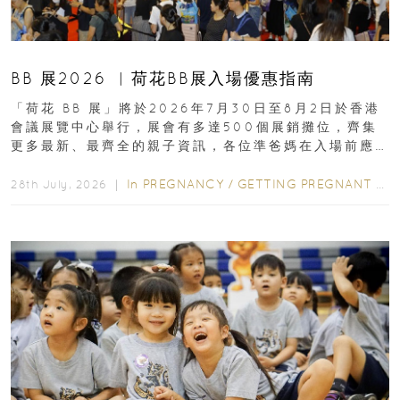
BB 展2026 ︳荷花BB展入場優惠指南
「荷花 BB 展」將於2026年7月30日至8月2日於香港
會議展覽中心舉行，展會有多達500個展銷攤位，齊集
更多最新、最齊全的親子資訊，各位準爸媽在入場前應
先閱讀購物指南...
In
PREGNANCY
/
GETTING PREGNANT
/
P
28th July, 2026 ｜