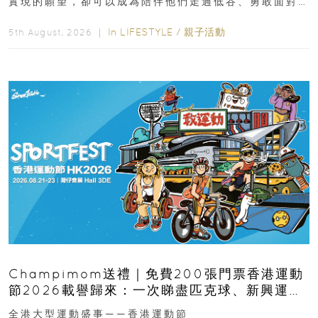
實現的願望，卻可以成為陪伴他們走過低谷、勇敢面對
逆境的重要力量。▲ 願...
In
LIFESTYLE
/
親子活動
5th August, 2026 ｜
Champimom送禮｜免費200張門票香港運動
節2026載譽歸來：一次睇盡匹克球、新興運
動、街舞比賽＋逾百運動品牌展覽
全港大型運動盛事——香港運動節