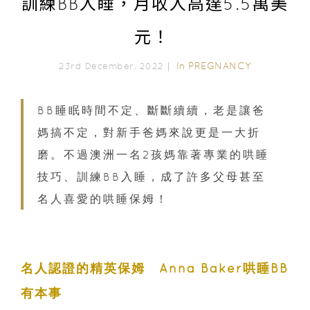
訓練BB入睡，月收入高達5.5萬美
元！
In
PREGNANCY
23rd December, 2022｜
BB睡眠時間不定、斷斷續續，老是讓爸
媽搞不定，對新手爸媽來說更是一大折
磨。不過澳洲一名2孩媽靠著專業的哄睡
技巧、訓練BB入睡，成了許多父母甚至
名人喜愛的哄睡保姆！
名人認證的精英保姆 Anna Baker哄睡BB
有本事