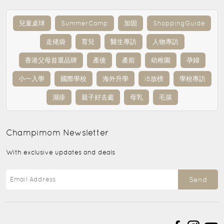
兒童桌球
SummerCamp
加固
ShoppingGuide
走佬袋
育兒
醫生專訪
人物專訪
香港父母首選品牌
產後
產前
幼稚園
孕婦
小一入學
國際學校
海外升學
IB放榜
學校專訪
濕疹
親子好去處
母乳
毛孩
Champimom
Newsletter
With exclusive updates and deals
Send