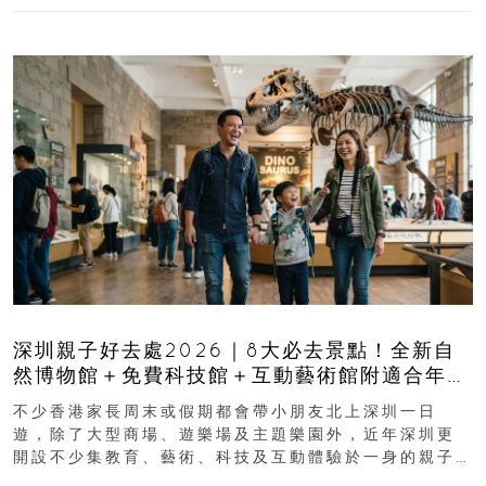
深圳親子好去處2026｜8大必去景點！全新自
然博物館＋免費科技館＋互動藝術館附適合年
齡、交通、門票、開放時間
不少香港家長周末或假期都會帶小朋友北上深圳一日
遊，除了大型商場、遊樂場及主題樂園外，近年深圳更
開設不少集教育、藝術、科技及互動體驗於一身的親子
好去處！暑假唔想再行商場...