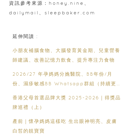
資訊參考來源：honey.nine、
dailymail、sleepbaker.com
延伸閱讀 :
小朋友補腦食物、大腦發育黃金期、兒童營養
師建議、改善記憶力飲食、提升專注力食物
2026/27 年孕媽媽分娩醫院、BB年份/月
份、濕疹敏感BB Whatsapp群組（持續更
新）
香港父母首選品牌大獎 2025-2026｜得獎品
牌巡禮（上）
產前｜懷孕媽媽這樣吃 生出眼神明亮、皮膚
白皙的靚寶寶