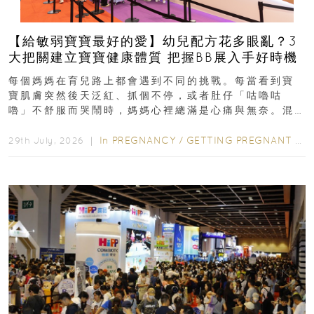
【給敏弱寶寶最好的愛】幼兒配方花多眼亂？3
大把關建立寶寶健康體質 把握BB展入手好時機
每個媽媽在育兒路上都會遇到不同的挑戰。每當看到寶
寶肌膚突然後天泛紅、抓個不停，或者肚仔「咕嚕咕
嚕」不舒服而哭鬧時，媽媽心裡總滿是心痛與無奈。混
合餵養揀奶粉？選擇幼兒配...
In
PREGNANCY
/
GETTING PREGNANT
/
P
29th July, 2026 ｜