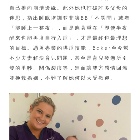
自己推向崩潰邊緣。此外她也打破許多父母的
迷思，指出睡眠培訓並非讓BB「不哭鬧」或者
「能睡上一整夜」，而是應著重在「即使半夜
醒來也能再度自行入睡」，才是最終也最理想
的目標。憑著專業的哄睡技能，Baker至今幫
不少夫妻解決育兒問題，甚至是育兒疲憊所引
發的爭吵、關係裂痕等，進而讓雙方感情回溫
並挽救婚姻，不難了解她何以大受歡迎。