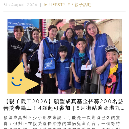
In
LIFESTYLE
/
親子活動
6th August, 2026 ｜
【親子義工2026】願望成真基金招募200名慈
善獎券義工！4歲起可參加｜8月街站遍及港九
新界
願望成真對不少小朋友來說，可能是一次期待已久的驚
喜；但對正在接受漫長治療的重病兒童而言，一個等待