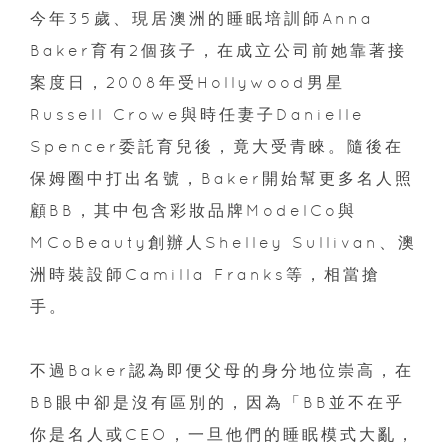
今年35歲、現居澳洲的睡眠培訓師Anna
Baker育有2個孩子，在成立公司前她靠著接
案度日，2008年受Hollywood男星
Russell Crowe與時任妻子Danielle
Spencer委託育兒後，竟大受青睞。隨後在
保姆圈中打出名號，Baker開始幫更多名人照
顧BB，其中包含彩妝品牌ModelCo與
MCoBeauty創辦人Shelley Sullivan、澳
洲時裝設師Camilla Franks等，相當搶
手。
不過Baker認為即便父母的身分地位崇高，在
BB眼中卻是沒有區別的，因為「BB並不在乎
你是名人或CEO，一旦他們的睡眠模式大亂，