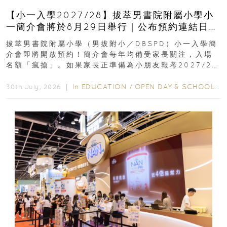
【小一入學2027/28】拔萃男書院附屬小學小
一簡介會將於8月29日舉行｜公布預約連結日期
｜更設有網上重溫
拔萃男書院附屬小學（男拔附小／DBSPD）小一入學簡
介會即將開放預約！簡介會每年均備受家長關注，入場
名額「瘋搶」。如果家長正準備為小朋友報考2027/28
學年小一，想...
In
EDUCATION
/
OPEN DAY & SCHOOL EVENTS
30th July, 2026 ｜