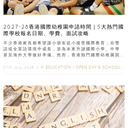
2027-28香港國際幼稚園申請時間｜5大熱門國
際學校報名日期、學費、面試攻略
不少香港家長都希望讓小朋友從小接受國際教育，在雙
語或全英語環境中成長，並為未來升讀國際小學、中學
甚至海外大學做好準備。然而，香港熱門國際幼稚園競
爭激烈，大部分學校會於入學前約一年開始接受申請...
In
EDUCATION
/
OPEN DAY & SCHOOL EVENTS
27th July, 2026 ｜