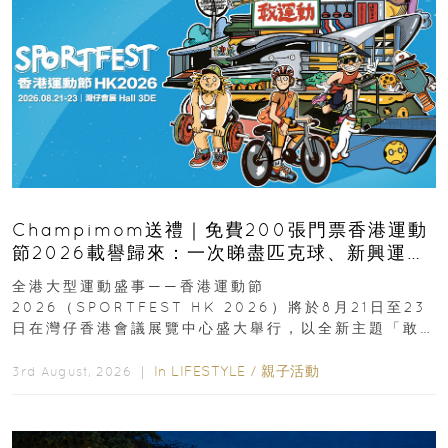
Champimom送禮｜免費200張門票香港運動
節2026載譽歸來：一次睇盡匹克球、新興運
動、街舞比賽＋逾百運動品牌展覽
全港大型運動盛事——香港運動節
2026（SPORTFEST HK 2026）將於8月21日至23
日在灣仔香港會議展覽中心盛大舉行，以全新主題「敢
運動大排檔」登場，集合...
In
LIFESTYLE
/
親子活動
3rd August, 2026 ｜