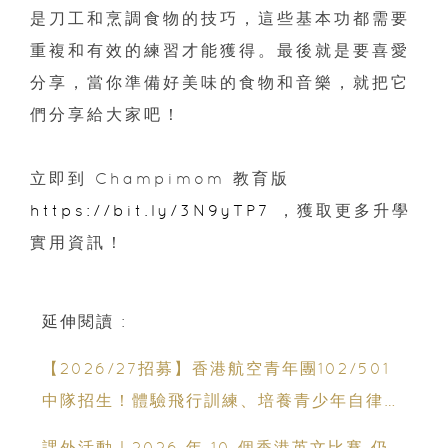
是刀工和烹調食物的技巧，這些基本功都需要
重複和有效的練習才能獲得。最後就是要喜愛
分享，當你準備好美味的食物和音樂，就把它
們分享給大家吧！
立即到 Champimom 教育版
https://bit.ly/3N9yTP7
，獲取更多升學
實用資訊！
延伸閱讀 :
【2026/27招募】香港航空青年團102/501
中隊招生！體驗飛行訓練、培養青少年自律與
領袖能力
課外活動｜2026 年 10 個香港英文比賽 仍