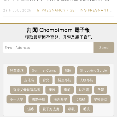
合餵養揀奶粉？選擇幼兒配...
In
PREGNANCY
/
GETTING PREGNANT
/
P
29th July, 2026 ｜
訂閱
Champimom
電子報
獲取最新懷孕育兒、升學及親子資訊
Send
兒童桌球
SummerCamp
加固
ShoppingGuide
走佬袋
育兒
醫生專訪
人物專訪
香港父母首選品牌
產後
產前
幼稚園
孕婦
小一入學
國際學校
海外升學
IB放榜
學校專訪
濕疹
親子好去處
母乳
毛孩