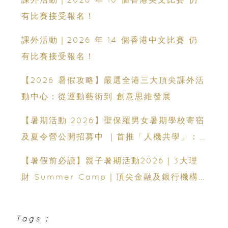
有比賽接受報名！
課外活動｜2026 年 14 個香港中文比賽 仍
有比賽接受報名！
【2026 暑假攻略】嚴選全港三大頂尖課外活
動中心：從運動藝術到 創意思維發展
【暑期活動 2026】聖保羅男女暑期學校寄宿
及夏令營公開招募中 ｜首推「人機共學」：
聯乘蘇格蘭場專家、拍賣官｜10-14 歲必報的
【暑假前必讀】親子暑期活動2026｜3大理
領袖體驗營
財 Summer Camp｜頂尖金融及銀行機構
專家親授｜ Finpod｜ESF Explore｜理財
實驗室｜投委會理財教育體驗館
Tags :