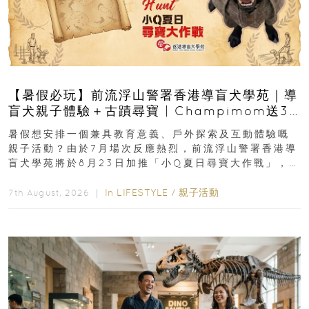
【暑假必玩】前流浮山警署香港導盲犬學苑｜導
盲犬親子體驗＋古蹟尋寶 | Champimom送3
組免費名額
暑假想安排一個兼具教育意義、戶外探索及互動體驗嘅
親子活動？由於7月場次反應熱烈，前流浮山警署香港導
盲犬學苑將於8月23日加推「小Q夏日尋寶大作戰」，家
長與小朋友可以走進前流浮山警署...
In
LIFESTYLE
/
親子活動
7th August, 2026 ｜