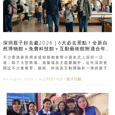
深圳親子好去處2026｜8大必去景點！全新自
然博物館＋免費科技館＋互動藝術館附適合年
齡、交通、門票、開放時間
不少香港家長周末或假期都會帶小朋友北上深圳一日
遊，除了大型商場、遊樂場及主題樂園外，近年深圳更
開設不少集教育、藝術、科技及互動體驗於一身的親子
好去處！暑假唔想再行商場...
In
LIFESTYLE
/
親子活動
6th August, 2026 ｜