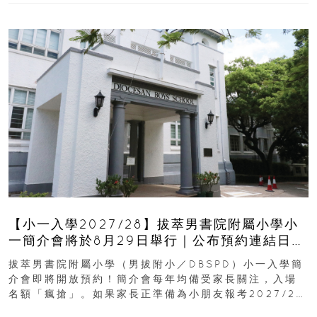
【小一入學2027/28】拔萃男書院附屬小學小
一簡介會將於8月29日舉行｜公布預約連結日期
｜更設有網上重溫
拔萃男書院附屬小學（男拔附小／DBSPD）小一入學簡
介會即將開放預約！簡介會每年均備受家長關注，入場
名額「瘋搶」。如果家長正準備為小朋友報考2027/28
學年小一，想...