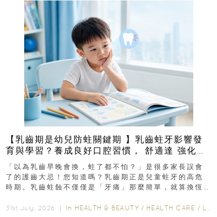
【乳齒期是幼兒防蛀關鍵期 】乳齒蛀牙影響發
育與學習？養成良好口腔習慣， 舒適達 強化琺
瑯質 兒童牙膏防護指南
「以為乳齒早晚會換，蛀了都不怕？」是很多家長誤會
了的護齒大忌！您知道嗎？乳齒期正是兒童蛀牙的高危
時期。乳齒蛀蝕不僅僅是「牙痛」那麼簡單，就算換恆
齒也有影響！後果將如骨牌效應般...
In
HEALTH & BEAUTY
/
HEALTH CARE
/
LIFESTYLE
31st July, 2026 ｜