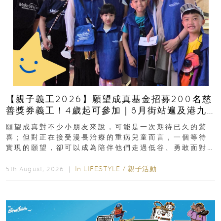
【親子義工2026】願望成真基金招募200名慈
善獎券義工！4歲起可參加｜8月街站遍及港九
新界
願望成真對不少小朋友來說，可能是一次期待已久的驚
喜；但對正在接受漫長治療的重病兒童而言，一個等待
實現的願望，卻可以成為陪伴他們走過低谷、勇敢面對
逆境的重要力量。▲ 願...
In
LIFESTYLE
/
親子活動
5th August, 2026 ｜