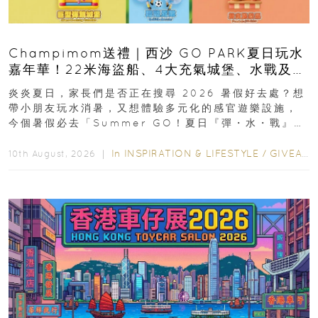
Champimom送禮｜西沙 GO PARK夏日玩水
嘉年華！22米海盜船、4大充氣城堡、水戰及門
票優惠全攻略
炎炎夏日，家長們是否正在搜尋 2026 暑假好去處？想
帶小朋友玩水消暑，又想體驗多元化的感官遊樂設施，
今個暑假必去「Summer GO！夏日『彈・水・戰』派
對」！活動由 2026 年 8 月 27...
In
INSPIRATION & LIFESTYLE
/
GIVEAWAY
10th August, 2026 ｜