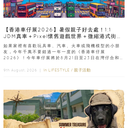
【香港車仔展2026】暑假親子好去處！1:1
JDM真車＋Pixel懷舊遊戲世界＋微縮港式街景
8月灣仔登場 車迷家庭必去！
如果家裡有喜歡玩具車、汽車、火車或飛機模型的小朋
友，今年千萬不要錯過一年一度的《香港車仔展
2026》！今年車仔展將於8月21日至23日在灣仔合和酒
店 Grand Ballroom舉行...
In
LIFESTYLE
/
親子活動
9th August, 2026 ｜