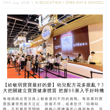
In
EDUCATION
/
OPEN DAY & SCHOOL EVENTS
30th July, 2026 ｜
【給敏弱寶寶最好的愛】幼兒配方花多眼亂？3
大把關建立寶寶健康體質 把握BB展入手好時機
每個媽媽在育兒路上都會遇到不同的挑戰。每當看到寶
寶肌膚突然後天泛紅、抓個不停，或者肚仔「咕嚕咕
嚕」不舒服而哭鬧時，媽媽心裡總滿是心痛與無奈。混