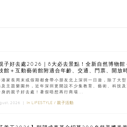
親子好去處2026｜8大必去景點！全新自然博物館
技館＋互動藝術館附適合年齡、交通、門票、開放
香港家長周末或假期都會帶小朋友北上深圳一日遊，除了大型
場及主題樂園外，近年深圳更開設不少集教育、藝術、科技及
一身的親子好去處！暑假唔想再行商場...
In
LIFESTYLE
/
親子活動
ugust, 2026 ｜