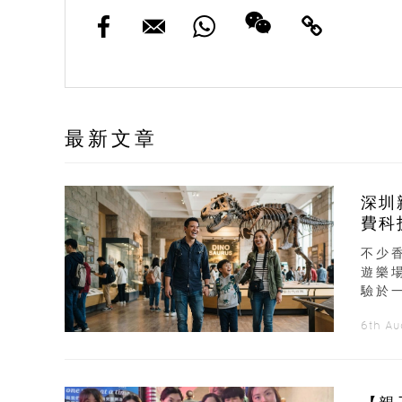
最新文章
深圳
費科
不少
遊樂
驗於
6th A