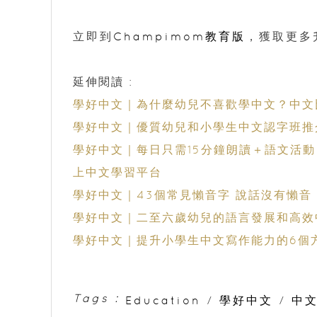
立即到
Champimom教育版
，獲取更多
延伸閱讀 :
學好中文｜為什麼幼兒不喜歡學中文？中文
學好中文｜優質幼兒和小學生中文認字班推
學好中文｜每日只需15分鐘朗讀＋語文活動 
上中文學習平台
學好中文｜43個常見懶音字 說話沒有懶音
學好中文｜二至六歲幼兒的語言發展和高效
學好中文｜提升小學生中文寫作能力的6個
Tags :
Education
/
學好中文
/
中