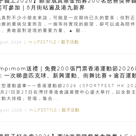
子義工2026】願望成真基金招募200名慈善獎券
起可參加｜8月街站遍及港九新界
成真對不少小朋友來說，可能是一次期待已久的驚喜；但對正
治療的重病兒童而言，一個等待實現的願望，卻可以成為陪伴
、勇敢面對逆境的重要力量。▲ 願...
In
LIFESTYLE
/
親子活動
ugust, 2026 ｜
ampimom送禮｜免費200張門票香港運動節202
：一次睇盡匹克球、新興運動、街舞比賽＋逾百運
型運動盛事——香港運動節2026（SPORTFEST HK 20
8月21日至23日在灣仔香港會議展覽中心盛大舉行，以全新
動大排檔」登場，集合...
In
LIFESTYLE
/
親子活動
ugust, 2026 ｜