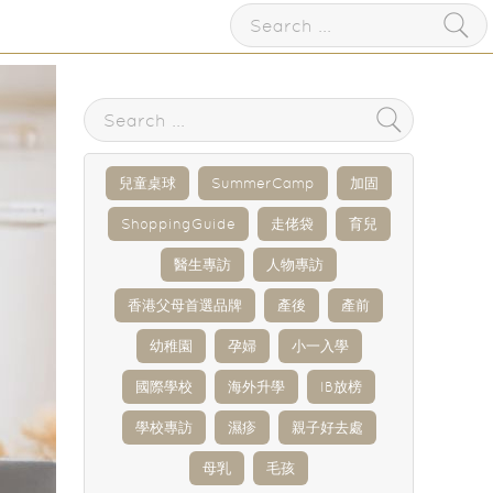
兒童桌球
SummerCamp
加固
ShoppingGuide
走佬袋
育兒
醫生專訪
人物專訪
香港父母首選品牌
產後
產前
幼稚園
孕婦
小一入學
國際學校
海外升學
IB放榜
學校專訪
濕疹
親子好去處
母乳
毛孩