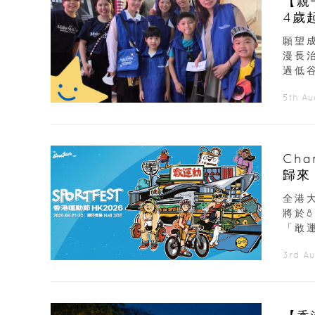
【親
4歲
願望
漫長
過低谷
5th A
Ch
歸來
展覽
全港大
將於
「敢運
3rd A