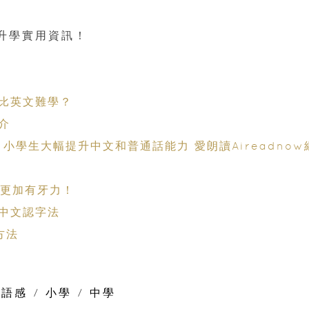
升學實用資訊！
比英文難學？
介
小學生大幅提升中文和普通話能力 愛朗讀Aireadnow
 更加有牙力！
中文認字法
方法
文語感
/
小學
/
中學