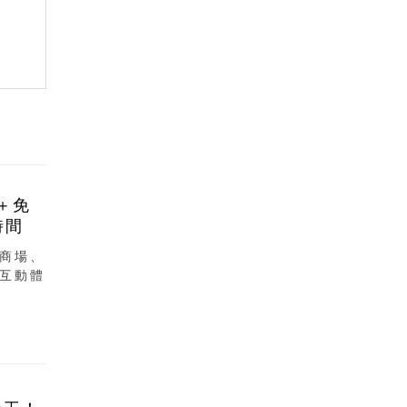
＋免
時間
商場、
互動體