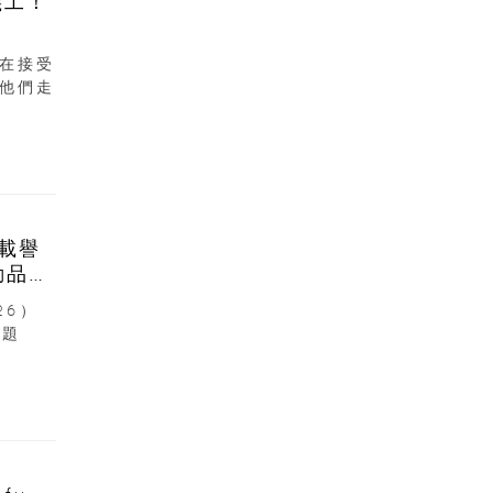
義工！
在接受
他們走
6載譽
動品牌
26）
主題