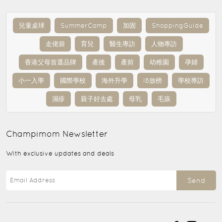
兒童桌球
SummerCamp
加固
ShoppingGuide
走佬袋
育兒
醫生專訪
人物專訪
香港父母首選品牌
產後
產前
幼稚園
孕婦
小一入學
國際學校
海外升學
IB放榜
學校專訪
濕疹
親子好去處
母乳
毛孩
Champimom
Newsletter
With exclusive updates and deals
Send