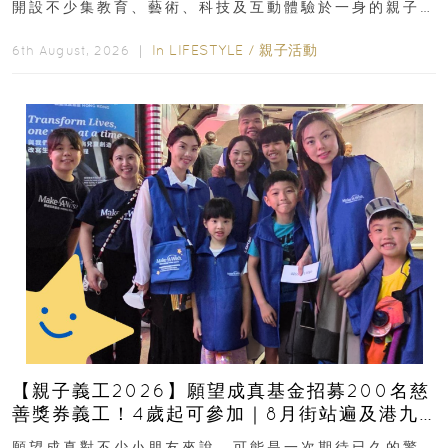
開設不少集教育、藝術、科技及互動體驗於一身的親子
好去處！暑假唔想再行商場...
In
LIFESTYLE
/
親子活動
6th August, 2026 ｜
【親子義工2026】願望成真基金招募200名慈
善獎券義工！4歲起可參加｜8月街站遍及港九
新界
願望成真對不少小朋友來說，可能是一次期待已久的驚