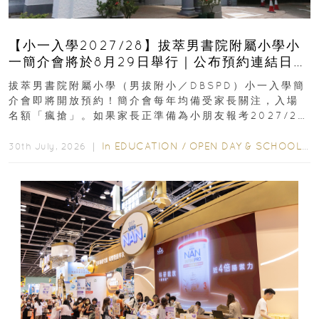
【小一入學2027/28】拔萃男書院附屬小學小
一簡介會將於8月29日舉行｜公布預約連結日期
｜更設有網上重溫
拔萃男書院附屬小學（男拔附小／DBSPD）小一入學簡
介會即將開放預約！簡介會每年均備受家長關注，入場
名額「瘋搶」。如果家長正準備為小朋友報考2027/28
學年小一，想...
In
EDUCATION
/
OPEN DAY & SCHOOL EVENTS
30th July, 2026 ｜