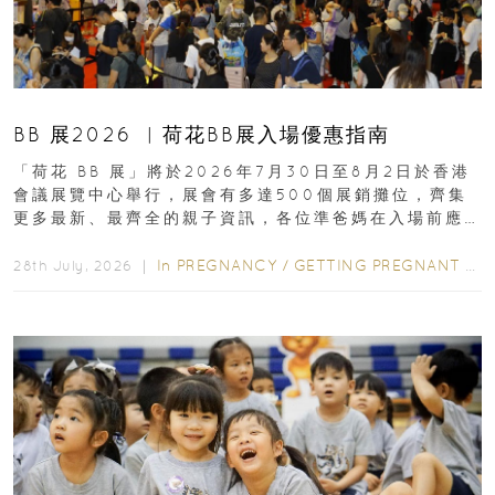
BB 展2026 ︳荷花BB展入場優惠指南
「荷花 BB 展」將於2026年7月30日至8月2日於香港
會議展覽中心舉行，展會有多達500個展銷攤位，齊集
更多最新、最齊全的親子資訊，各位準爸媽在入場前應
先閱讀購物指南...
In
PREGNANCY
/
GETTING PREGNANT
/
P
28th July, 2026 ｜