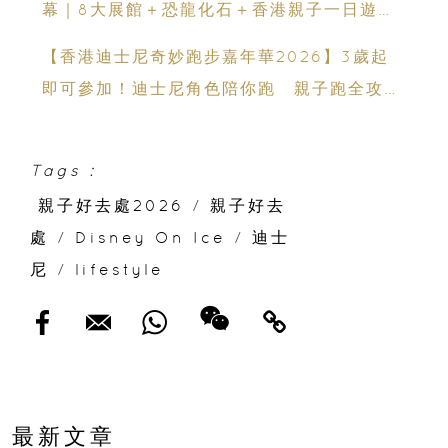
幕｜8大展館＋恐龍化石＋香港親子一日遊推
薦
【香港迪士尼奇妙跑步嘉年華2026】3歲起
即可參加！迪士尼角色陪你跑 親子跑全攻略
＋報名日期＋家長貼士
Tags :
親子好去處2026
/
親子好去
處
/
Disney On Ice
/
迪士
尼
/
lifestyle
最新文章