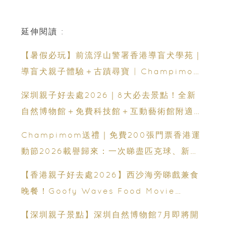
延伸閱讀 :
【暑假必玩】前流浮山警署香港導盲犬學苑｜
導盲犬親子體驗＋古蹟尋寶 | Champimom
送3組免費名額
深圳親子好去處2026｜8大必去景點！全新
自然博物館＋免費科技館＋互動藝術館附適合
年齡、交通、門票、開放時間
Champimom送禮｜免費200張門票香港運
動節2026載譽歸來：一次睇盡匹克球、新興
運動、街舞比賽＋逾百運動品牌展覽
【香港親子好去處2026】西沙海旁睇戲兼食
晚餐！Goofy Waves Food Movie
Night 戶外影院逢週末登場
【深圳親子景點】深圳自然博物館7月即將開