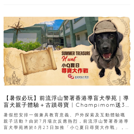
【暑假必玩】前流浮山警署香港導盲犬學苑｜導
盲犬親子體驗＋古蹟尋寶 | Champimom送3
組免費名額
暑假想安排一個兼具教育意義、戶外探索及互動體驗嘅
親子活動？由於7月場次反應熱烈，前流浮山警署香港導
盲犬學苑將於8月23日加推「小Q夏日尋寶大作戰」，家
長與小朋友可以走進前流浮山警署...