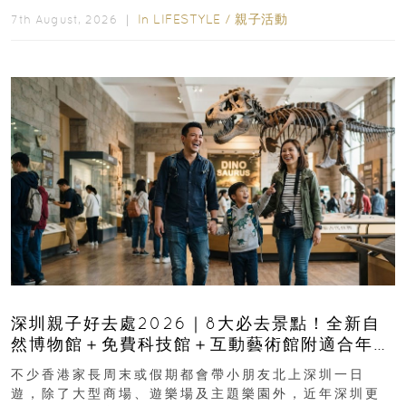
In
LIFESTYLE
/
親子活動
7th August, 2026 ｜
深圳親子好去處2026｜8大必去景點！全新自
然博物館＋免費科技館＋互動藝術館附適合年
齡、交通、門票、開放時間
不少香港家長周末或假期都會帶小朋友北上深圳一日
遊，除了大型商場、遊樂場及主題樂園外，近年深圳更