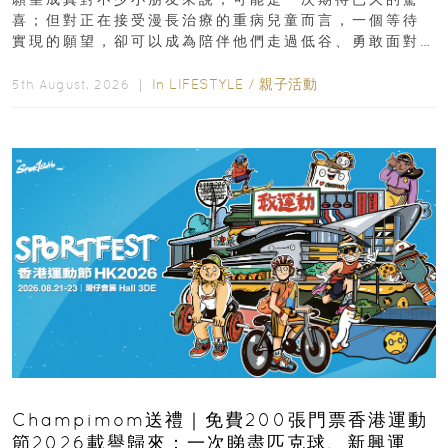
喜；但對正在接受漫長治療的重病兒童而言，一個等待
實現的願望，卻可以成為陪伴他們走過低谷、勇敢面對
逆境的重要力量。▲ 願...
In
LIFESTYLE
/
親子活動
5th August, 2026 ｜
Champimom送禮｜免費200張門票香港運動
節2026載譽歸來：一次睇盡匹克球、新興運