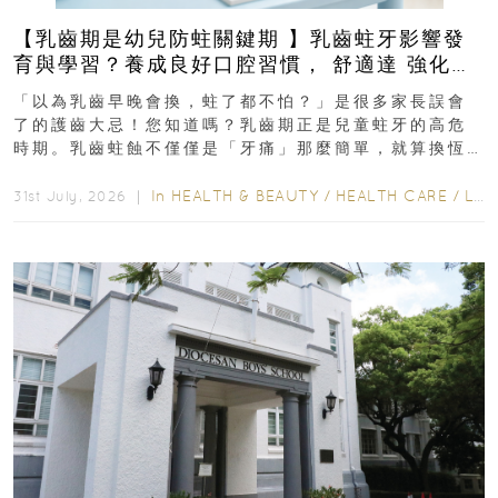
【乳齒期是幼兒防蛀關鍵期 】乳齒蛀牙影響發
育與學習？養成良好口腔習慣， 舒適達 強化琺
瑯質 兒童牙膏防護指南
「以為乳齒早晚會換，蛀了都不怕？」是很多家長誤會
了的護齒大忌！您知道嗎？乳齒期正是兒童蛀牙的高危
時期。乳齒蛀蝕不僅僅是「牙痛」那麼簡單，就算換恆
齒也有影響！後果將如骨牌效應般...
In
HEALTH & BEAUTY
/
HEALTH CARE
/
LIFESTYLE
31st July, 2026 ｜