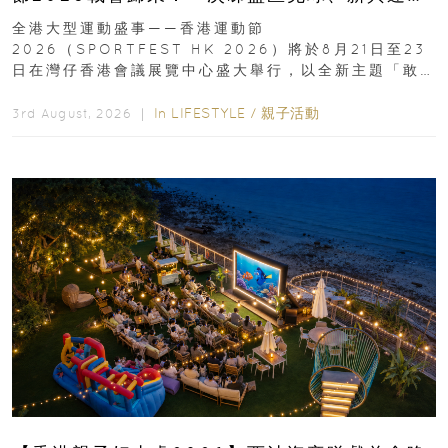
動、街舞比賽＋逾百運動品牌展覽
全港大型運動盛事——香港運動節
2026（SPORTFEST HK 2026）將於8月21日至23
日在灣仔香港會議展覽中心盛大舉行，以全新主題「敢
運動大排檔」登場，集合...
In
LIFESTYLE
/
親子活動
3rd August, 2026 ｜