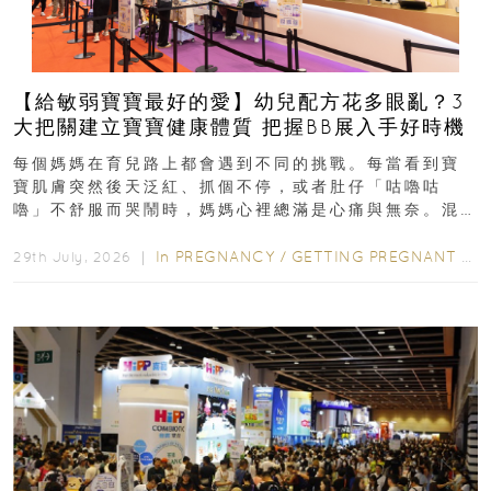
【給敏弱寶寶最好的愛】幼兒配方花多眼亂？3
大把關建立寶寶健康體質 把握BB展入手好時機
每個媽媽在育兒路上都會遇到不同的挑戰。每當看到寶
寶肌膚突然後天泛紅、抓個不停，或者肚仔「咕嚕咕
嚕」不舒服而哭鬧時，媽媽心裡總滿是心痛與無奈。混
合餵養揀奶粉？選擇幼兒配...
In
PREGNANCY
/
GETTING PREGNANT
/
P
29th July, 2026 ｜