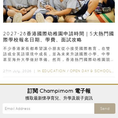
2027-28香港國際幼稚園申請時間｜5大熱門國
際學校報名日期、學費、面試攻略
不少香港家長都希望讓小朋友從小接受國際教育，在雙
語或全英語環境中成長，並為未來升讀國際小學、中學
甚至海外大學做好準備。然而，香港熱門國際幼稚園競
爭激烈，大部分學校會於入學前約一年開始接受申請...
In
EDUCATION
/
OPEN DAY & SCHOOL EVENTS
27th July, 2026 ｜
訂閱
Champimom
電子報
獲取最新懷孕育兒、升學及親子資訊
Send