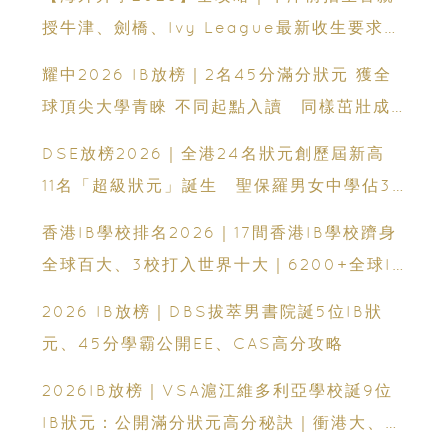
授牛津、劍橋、Ivy League最新收生要求｜
免費海外升學講座
耀中2026 IB放榜｜2名45分滿分狀元 獲全
球頂尖大學青睞 不同起點入讀 同樣茁壯成
長 走向世界舞台
DSE放榜2026｜全港24名狀元創歷屆新高
11名「超級狀元」誕生 聖保羅男女中學佔3
人
香港IB學校排名2026｜17間香港IB學校躋身
全球百大、3校打入世界十大｜6200+全球IB
學校、IB課程、IBDP完整攻略
2026 IB放榜｜DBS拔萃男書院誕5位IB狀
元、45分學霸公開EE、CAS高分攻略
2026IB放榜｜VSA滬江維多利亞學校誕9位
IB狀元：公開滿分狀元高分秘訣｜衝港大、帝