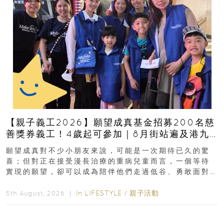
【親子義工2026】願望成真基金招募200名慈
善獎券義工！4歲起可參加｜8月街站遍及港九
新界
願望成真對不少小朋友來說，可能是一次期待已久的驚
喜；但對正在接受漫長治療的重病兒童而言，一個等待
實現的願望，卻可以成為陪伴他們走過低谷、勇敢面對
逆境的重要力量。▲ 願...
In
LIFESTYLE
/
親子活動
5th August, 2026 ｜