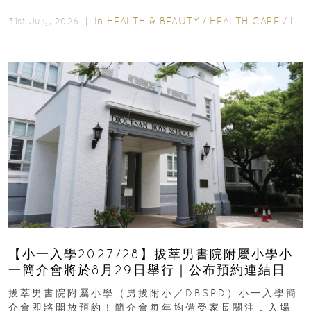
齒也有影響！後果將如骨牌效應般...
In
HEALTH & BEAUTY
/
HEALTH CARE
/
LIFESTYLE
31st July, 2026 ｜
【小一入學2027/28】拔萃男書院附屬小學小
一簡介會將於8月29日舉行｜公布預約連結日期
｜更設有網上重溫
拔萃男書院附屬小學（男拔附小／DBSPD）小一入學簡
介會即將開放預約！簡介會每年均備受家長關注，入場