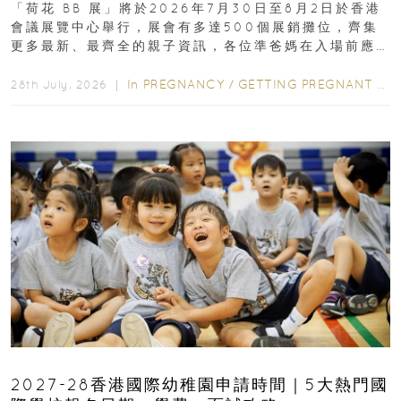
「荷花 BB 展」將於2026年7月30日至8月2日於香港
會議展覽中心舉行，展會有多達500個展銷攤位，齊集
更多最新、最齊全的親子資訊，各位準爸媽在入場前應
先閱讀購物指南...
In
PREGNANCY
/
GETTING PREGNANT
/
P
28th July, 2026 ｜
2027-28香港國際幼稚園申請時間｜5大熱門國