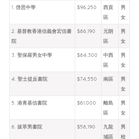
1. 啓思中學
$96,250
西貢
男
區
女
2. 基督教香港信義會宏信書
$86,190
元朗
男
院
區
女
3. 聖保羅男女中學
$84,300
中西
男
區
女
4. 聖士提反書院
$74,550
南區
男
女
5. 港青基信書院
$61,000
離島
男
區
女
6. 拔萃男書院
$58,190
九龍
男
城區
校