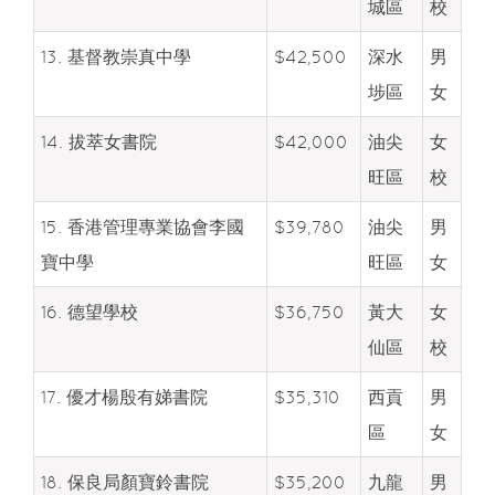
城區
校
13. 基督教崇真中學
$42,500
深水
男
埗區
女
14. 拔萃女書院
$42,000
油尖
女
旺區
校
15. 香港管理專業協會李國
$39,780
油尖
男
寶中學
旺區
女
16. 德望學校
$36,750
黃大
女
仙區
校
17. 優才楊殷有娣書院
$35,310
西貢
男
區
女
18. 保良局顏寶鈴書院
$35,200
九龍
男