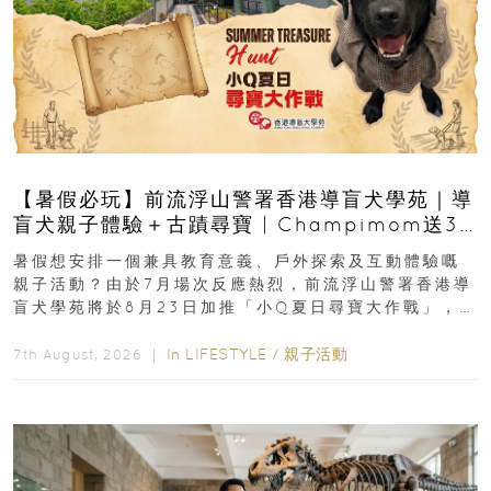
【暑假必玩】前流浮山警署香港導盲犬學苑｜導
盲犬親子體驗＋古蹟尋寶 | Champimom送3
組免費名額
暑假想安排一個兼具教育意義、戶外探索及互動體驗嘅
親子活動？由於7月場次反應熱烈，前流浮山警署香港導
盲犬學苑將於8月23日加推「小Q夏日尋寶大作戰」，家
長與小朋友可以走進前流浮山警署...
In
LIFESTYLE
/
親子活動
7th August, 2026 ｜