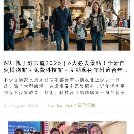
深圳親子好去處2026｜8大必去景點！全新自
然博物館＋免費科技館＋互動藝術館附適合年
齡、交通、門票、開放時間
不少香港家長周末或假期都會帶小朋友北上深圳一日
遊，除了大型商場、遊樂場及主題樂園外，近年深圳更
開設不少集教育、藝術、科技及互動體驗於一身的親子
好去處！暑假唔想再行商場...
In
LIFESTYLE
/
親子活動
6th August, 2026 ｜