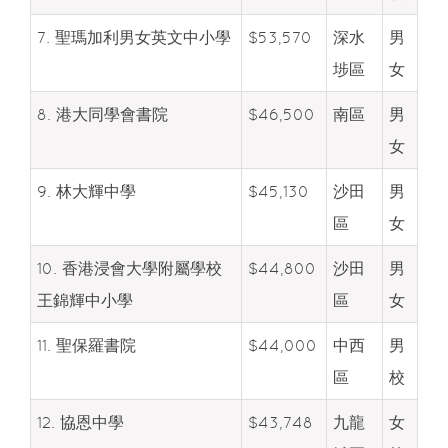
7. 聖瑪加利男女英文中小學
$53,570
深水
男
埗區
女
8. 港大同學會書院
$46,500
南區
男
女
9. 林大輝中學
$45,130
沙田
男
區
女
10. 香港浸會大學附屬學校
$44,800
沙田
男
王錦輝中小學
區
女
11. 聖保羅書院
$44,000
中西
男
區
校
12. 協恩中學
$43,748
九龍
女