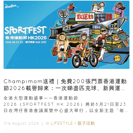
Champimom送禮｜免費200張門票香港運動
節2026載譽歸來：一次睇盡匹克球、新興運
動、街舞比賽＋逾百運動品牌展覽
全港大型運動盛事——香港運動節
2026（SPORTFEST HK 2026）將於8月21日至23
日在灣仔香港會議展覽中心盛大舉行，以全新主題「敢
運動大排檔」登場，集合...
In
LIFESTYLE
/
親子活動
3rd August, 2026 ｜