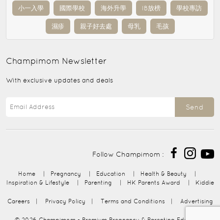
小一入學
國際學校
海外升學
IB放榜
學校專訪
濕疹
親子好去處
母乳
毛孩
Champimom
Newsletter
With exclusive updates and deals
Send
Follow Champimom :
Home
|
Pregnancy
|
Education
|
Health & Beauty
|
Inspiration & Lifestyle
|
Parenting
|
HK Parents Award
|
Kiddie
Careers
|
Privacy Policy
|
Terms and Conditions
|
Advertising
© 2026
Champimom
- Premium Pregnancy & Parenting Education