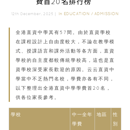
費首20名排行榜
In
EDUCATION
/
ADMISSION
12th December, 2025｜
全港直資中學其有57間。由於直資學校
在課程設計上自由度較大，不論在教學模
式、授課語言和課外活動等各方面，直資
學校的自主度都較傳統學校高，這也是直
資學校深受家長歡迎的原因。云云直資中
學當中不乏熱門名校，學費亦各有不同，
以下整理出全港直資中學學費首20名，
供各位家長參考。
學校
中一全年
地區
性
學費
別