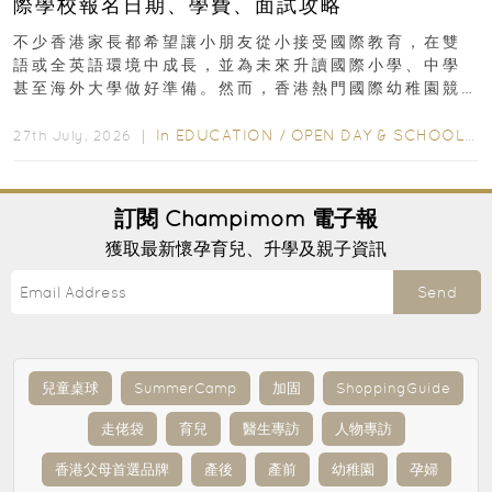
際學校報名日期、學費、面試攻略
不少香港家長都希望讓小朋友從小接受國際教育，在雙
語或全英語環境中成長，並為未來升讀國際小學、中學
甚至海外大學做好準備。然而，香港熱門國際幼稚園競
爭激烈，大部分學校會於入學前約一年開始接受申請...
In
EDUCATION
/
OPEN DAY & SCHOOL EVENTS
27th July, 2026 ｜
訂閱
Champimom
電子報
獲取最新懷孕育兒、升學及親子資訊
Send
兒童桌球
SummerCamp
加固
ShoppingGuide
走佬袋
育兒
醫生專訪
人物專訪
香港父母首選品牌
產後
產前
幼稚園
孕婦