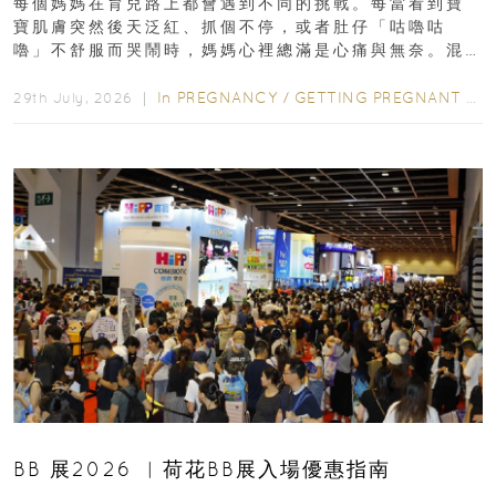
每個媽媽在育兒路上都會遇到不同的挑戰。每當看到寶
寶肌膚突然後天泛紅、抓個不停，或者肚仔「咕嚕咕
嚕」不舒服而哭鬧時，媽媽心裡總滿是心痛與無奈。混
合餵養揀奶粉？選擇幼兒配...
In
PREGNANCY
/
GETTING PREGNANT
/
P
29th July, 2026 ｜
BB 展2026 ︳荷花BB展入場優惠指南