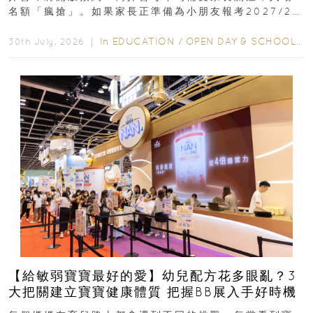
名額「瘋搶」。如果家長正準備為小朋友報考2027/28
學年小一，想...
In
EDUCATION
/
OPEN DAY & SCHOOL EVENTS
30th July, 2026 ｜
【給敏弱寶寶最好的愛】幼兒配方花多眼亂？3
大把關建立寶寶健康體質 把握BB展入手好時機