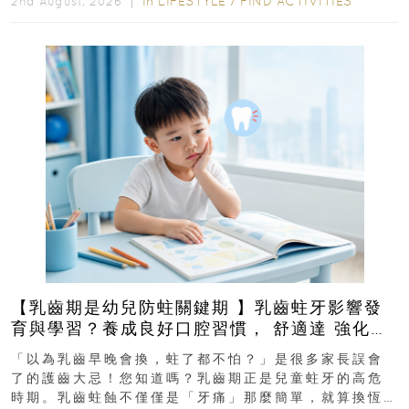
In
LIFESTYLE
/
FIND ACTIVITIES
2nd August, 2026 ｜
【乳齒期是幼兒防蛀關鍵期 】乳齒蛀牙影響發
育與學習？養成良好口腔習慣， 舒適達 強化琺
瑯質 兒童牙膏防護指南
「以為乳齒早晚會換，蛀了都不怕？」是很多家長誤會
了的護齒大忌！您知道嗎？乳齒期正是兒童蛀牙的高危
時期。乳齒蛀蝕不僅僅是「牙痛」那麼簡單，就算換恆