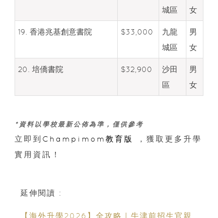
城區
女
19. 香港兆基創意書院
$33,000
九龍
男
城區
女
20. 培僑書院
$32,900
沙田
男
區
女
*資料以學校最新公佈為準，僅供參考
立即到
Champimom教育版
，獲取更多升學
實用資訊！
延伸閱讀 :
【海外升學2026】全攻略｜牛津前招生官親