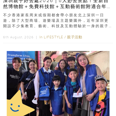
深圳親子好去處2026｜8大必去景點！全新自
然博物館＋免費科技館＋互動藝術館附適合年
齡、交通、門票、開放時間
不少香港家長周末或假期都會帶小朋友北上深圳一日
遊，除了大型商場、遊樂場及主題樂園外，近年深圳更
開設不少集教育、藝術、科技及互動體驗於一身的親子
好去處！暑假唔想再行商場...
In
LIFESTYLE
/
親子活動
6th August, 2026 ｜