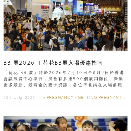
BB 展2026 ︳荷花BB展入場優惠指南
「荷花 BB 展」將於2026年7月30日至8月2日於香港
會議展覽中心舉行，展會有多達500個展銷攤位，齊集
更多最新、最齊全的親子資訊，各位準爸媽在入場前應
先閱讀購物指南...
In
PREGNANCY
/
GETTING PREGNANT
/
P
28th July, 2026 ｜