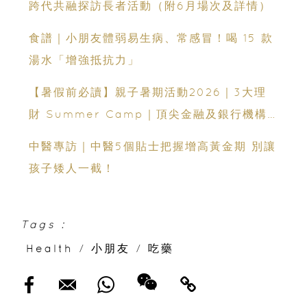
跨代共融探訪長者活動（附6月場次及詳情）
食譜｜小朋友體弱易生病、常感冒！喝 15 款
湯水「增強抵抗力」
【暑假前必讀】親子暑期活動2026｜3大理
財 Summer Camp｜頂尖金融及銀行機構
專家親授｜ Finpod｜ESF Explore｜理財
中醫專訪｜中醫5個貼士把握增高黃金期 別讓
實驗室｜投委會理財教育體驗館
孩子矮人一截！
Tags :
Health
/
小朋友
/
吃藥