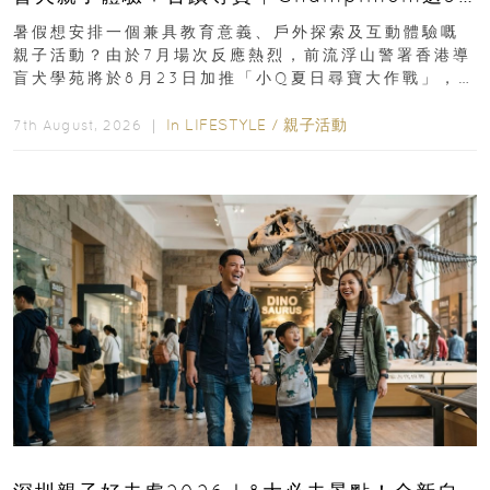
組免費名額
暑假想安排一個兼具教育意義、戶外探索及互動體驗嘅
親子活動？由於7月場次反應熱烈，前流浮山警署香港導
盲犬學苑將於8月23日加推「小Q夏日尋寶大作戰」，家
長與小朋友可以走進前流浮山警署...
In
LIFESTYLE
/
親子活動
7th August, 2026 ｜