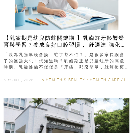
【乳齒期是幼兒防蛀關鍵期 】乳齒蛀牙影響發
育與學習？養成良好口腔習慣， 舒適達 強化琺
瑯質 兒童牙膏防護指南
「以為乳齒早晚會換，蛀了都不怕？」是很多家長誤會
了的護齒大忌！您知道嗎？乳齒期正是兒童蛀牙的高危
時期。乳齒蛀蝕不僅僅是「牙痛」那麼簡單，就算換恆
齒也有影響！後果將如骨牌效應般...
In
HEALTH & BEAUTY
/
HEALTH CARE
/
LIFESTYLE
31st July, 2026 ｜