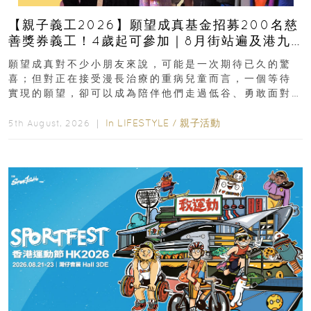
【親子義工2026】願望成真基金招募200名慈
善獎券義工！4歲起可參加｜8月街站遍及港九
新界
願望成真對不少小朋友來說，可能是一次期待已久的驚
喜；但對正在接受漫長治療的重病兒童而言，一個等待
實現的願望，卻可以成為陪伴他們走過低谷、勇敢面對
逆境的重要力量。▲ 願...
In
LIFESTYLE
/
親子活動
5th August, 2026 ｜