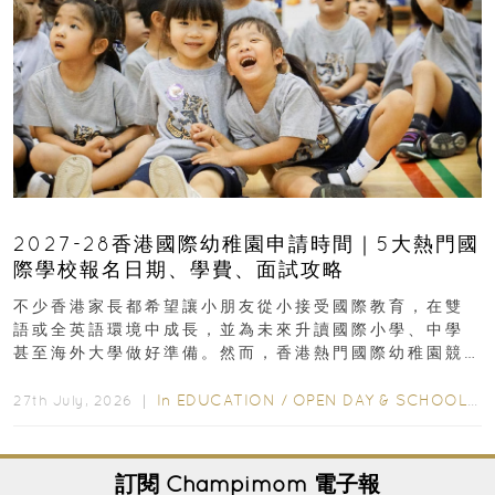
2027-28香港國際幼稚園申請時間｜5大熱門國
際學校報名日期、學費、面試攻略
不少香港家長都希望讓小朋友從小接受國際教育，在雙
語或全英語環境中成長，並為未來升讀國際小學、中學
甚至海外大學做好準備。然而，香港熱門國際幼稚園競
爭激烈，大部分學校會於入學前約一年開始接受申請...
In
EDUCATION
/
OPEN DAY & SCHOOL EVENTS
27th July, 2026 ｜
訂閱
Champimom
電子報