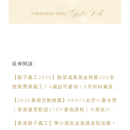
延伸閱讀 :
【親子義工2026】願望成真基金招募200名
慈善獎券義工！4歲起可參加｜8月街站遍及
港九新界
【2026暑假活動推薦】HKATA太空AI夏令營
｜香港最受歡迎STEM暑假課程｜小朋友AI課
程・航天科技體驗
【香港親子義工】帶小朋友走進護老院送暖！