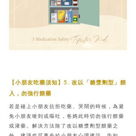
【小朋友吃藥須知】5. 改以「糖漿劑型」餵
入，勿強行餵藥
若是碰上小朋友抗拒吃藥、哭鬧的時候，為避
免小朋友嗆到或嘔吐，爸媽此時切勿強行餵藥
或灌藥。解決方法除了改以糖漿劑型餵藥之
外，建議也可事先給小朋友心理建設、告知