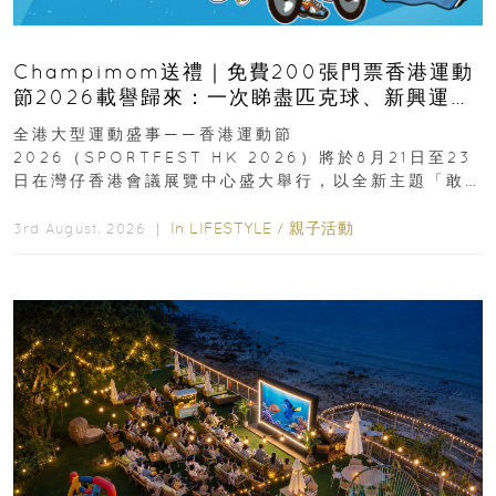
Champimom送禮｜免費200張門票香港運動
節2026載譽歸來：一次睇盡匹克球、新興運
動、街舞比賽＋逾百運動品牌展覽
全港大型運動盛事——香港運動節
2026（SPORTFEST HK 2026）將於8月21日至23
日在灣仔香港會議展覽中心盛大舉行，以全新主題「敢
運動大排檔」登場，集合...
In
LIFESTYLE
/
親子活動
3rd August, 2026 ｜