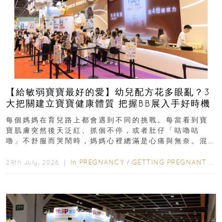
【給敏弱寶寶最好的愛】幼兒配方花多眼亂？3
大把關建立寶寶健康體質 把握BB展入手好時機
每個媽媽在育兒路上都會遇到不同的挑戰。每當看到寶
寶肌膚突然後天泛紅、抓個不停，或者肚仔「咕嚕咕
嚕」不舒服而哭鬧時，媽媽心裡總滿是心痛與無奈。混
合餵養揀奶粉？選擇幼兒配...
In
PREGNANCY
/
GETTING PREGNANT
/
P
29th July, 2026 ｜