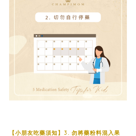
【小朋友吃藥須知】3. 勿將藥粉料混入果