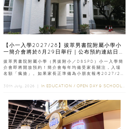
【小一入學2027/28】拔萃男書院附屬小學小
一簡介會將於8月29日舉行｜公布預約連結日期
｜更設有網上重溫
拔萃男書院附屬小學（男拔附小／DBSPD）小一入學簡
介會即將開放預約！簡介會每年均備受家長關注，入場
名額「瘋搶」。如果家長正準備為小朋友報考2027/28
學年小一，想...
In
EDUCATION
/
OPEN DAY & SCHOOL EVENTS
30th July, 2026 ｜