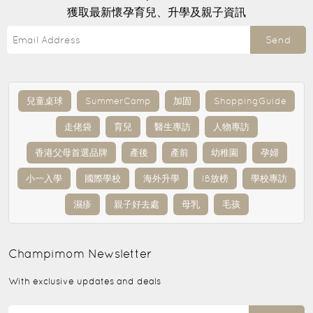
獲取最新懷孕育兒、升學及親子資訊
Send
兒童桌球
SummerCamp
加固
ShoppingGuide
走佬袋
育兒
醫生專訪
人物專訪
香港父母首選品牌
產後
產前
幼稚園
孕婦
小一入學
國際學校
海外升學
IB放榜
學校專訪
濕疹
親子好去處
母乳
毛孩
Champimom
Newsletter
With exclusive updates and deals