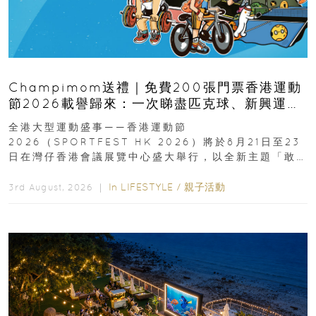
Champimom送禮｜免費200張門票香港運動
節2026載譽歸來：一次睇盡匹克球、新興運
動、街舞比賽＋逾百運動品牌展覽
全港大型運動盛事——香港運動節
2026（SPORTFEST HK 2026）將於8月21日至23
日在灣仔香港會議展覽中心盛大舉行，以全新主題「敢
運動大排檔」登場，集合...
In
LIFESTYLE
/
親子活動
3rd August, 2026 ｜