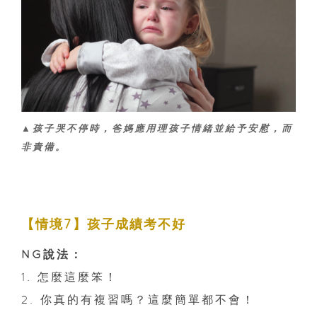
▲孩子哭不停時，爸媽應用理孩子情緒並給予安慰，而
非責備。
【情境7】孩子成績考不好
NG說法：
1. 怎麼這麼笨！
2. 你真的有複習嗎？這麼簡單都不會！