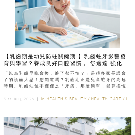
【乳齒期是幼兒防蛀關鍵期 】乳齒蛀牙影響發
育與學習？養成良好口腔習慣， 舒適達 強化琺
瑯質 兒童牙膏防護指南
「以為乳齒早晚會換，蛀了都不怕？」是很多家長誤會
了的護齒大忌！您知道嗎？乳齒期正是兒童蛀牙的高危
時期。乳齒蛀蝕不僅僅是「牙痛」那麼簡單，就算換恆
齒也有影響！後果將如骨牌效應般...
In
HEALTH & BEAUTY
/
HEALTH CARE
/
LIFESTYLE
31st July, 2026 ｜