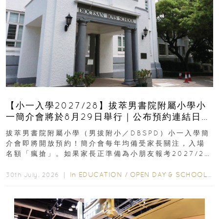
【小一入學2027/28】拔萃男書院附屬小學小
一簡介會將於8月29日舉行｜公布預約連結日期
｜更設有網上重溫
拔萃男書院附屬小學（男拔附小／DBSPD）小一入學簡
介會即將開放預約！簡介會每年均備受家長關注，入場
名額「瘋搶」。如果家長正準備為小朋友報考2027/28
學年小一，想...
In
EDUCATION
/
OPEN DAY & SCHOOL EVENTS
30th July, 2026 ｜