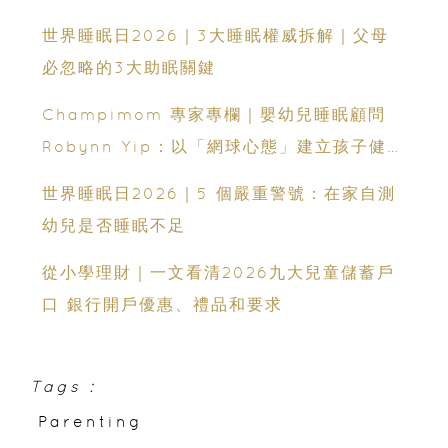
嬰幼兒睡眠網上交流會（費用全免）
世界睡眠日2026｜3大睡眠權威拆解｜父母
必忽略的3大助眠關鍵
Champimom 專家專欄｜嬰幼兒睡眠顧問
Robynn Yip：以「網球心態」建立孩子健康
睡眠
世界睡眠日2026｜5 個嚴重警號：在家自測
幼兒是否睡眠不足
從小學理財｜一文看清2026九大兒童儲蓄戶
口 銀行開戶優惠、禮品和要求
Tags :
Parenting