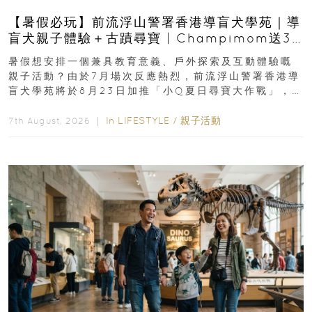
【暑假必玩】前流浮山警署香港導盲犬學苑｜導
盲犬親子體驗＋古蹟尋寶 | Champimom送3
組免費名額
暑假想安排一個兼具教育意義、戶外探索及互動體驗嘅
親子活動？由於7月場次反應熱烈，前流浮山警署香港導
盲犬學苑將於8月23日加推「小Q夏日尋寶大作戰」，家
長與小朋友可以走進前流浮山警署...
In
LIFESTYLE
/
親子活動
7th August, 2026 ｜