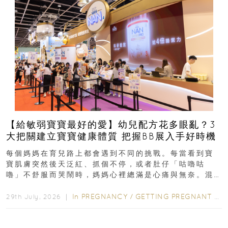
【給敏弱寶寶最好的愛】幼兒配方花多眼亂？3
大把關建立寶寶健康體質 把握BB展入手好時機
每個媽媽在育兒路上都會遇到不同的挑戰。每當看到寶
寶肌膚突然後天泛紅、抓個不停，或者肚仔「咕嚕咕
嚕」不舒服而哭鬧時，媽媽心裡總滿是心痛與無奈。混
合餵養揀奶粉？選擇幼兒配...
In
PREGNANCY
/
GETTING PREGNANT
/
P
29th July, 2026 ｜