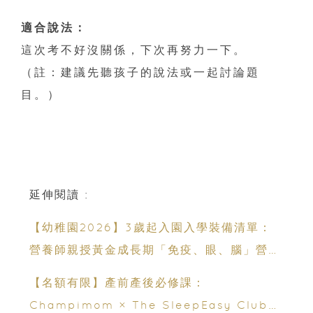
適合說法：
這次考不好沒關係，下次再努力一下。
（註：建議先聽孩子的說法或一起討論題
目。）
延伸閱讀 :
【幼稚園2026】3歲起入園入學裝備清單：
營養師親授黃金成長期「免疫、眼、腦」營養
策略
【名額有限】產前產後必修課：
Champimom × The SleepEasy Club