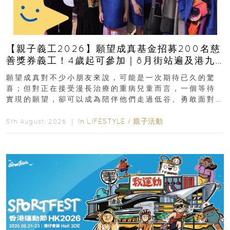
【親子義工2026】願望成真基金招募200名慈
善獎券義工！4歲起可參加｜8月街站遍及港九
新界
願望成真對不少小朋友來說，可能是一次期待已久的驚
喜；但對正在接受漫長治療的重病兒童而言，一個等待
實現的願望，卻可以成為陪伴他們走過低谷、勇敢面對
逆境的重要力量。▲ 願...
In
LIFESTYLE
/
親子活動
5th August, 2026 ｜