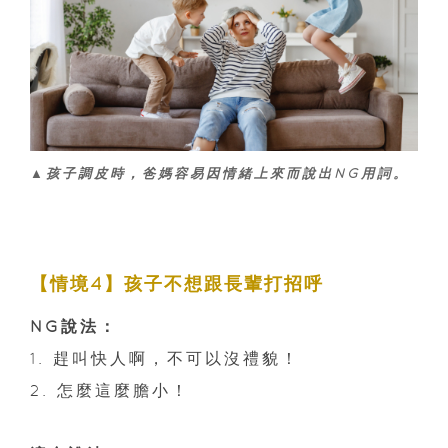
▲孩子調皮時，爸媽容易因情緒上來而說出NG用詞。
【情境4】孩子不想跟長輩打招呼
NG說法：
1. 趕叫快人啊，不可以沒禮貌！
2. 怎麼這麼膽小！