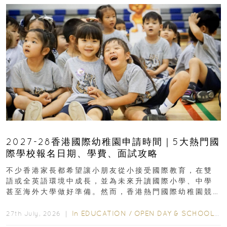
2027-28香港國際幼稚園申請時間｜5大熱門國
際學校報名日期、學費、面試攻略
不少香港家長都希望讓小朋友從小接受國際教育，在雙
語或全英語環境中成長，並為未來升讀國際小學、中學
甚至海外大學做好準備。然而，香港熱門國際幼稚園競
爭激烈，大部分學校會於入學前約一年開始接受申請...
In
EDUCATION
/
OPEN DAY & SCHOOL EVENTS
27th July, 2026 ｜