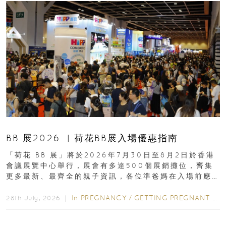
BB 展2026 ︳荷花BB展入場優惠指南
「荷花 BB 展」將於2026年7月30日至8月2日於香港
會議展覽中心舉行，展會有多達500個展銷攤位，齊集
更多最新、最齊全的親子資訊，各位準爸媽在入場前應
先閱讀購物指南...
In
PREGNANCY
/
GETTING PREGNANT
/
P
28th July, 2026 ｜