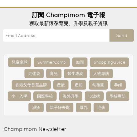
訂閱
Champimom
電子報
獲取最新懷孕育兒、升學及親子資訊
Send
兒童桌球
SummerCamp
加固
ShoppingGuide
走佬袋
育兒
醫生專訪
人物專訪
香港父母首選品牌
產後
產前
幼稚園
孕婦
小一入學
國際學校
海外升學
IB放榜
學校專訪
濕疹
親子好去處
母乳
毛孩
Champimom
Newsletter