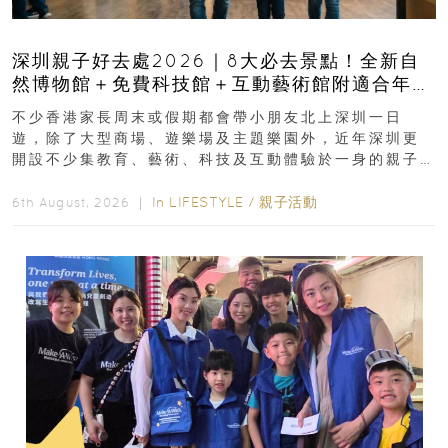
深圳親子好去處2026｜8大必去景點！全新自
然博物館＋免費科技館＋互動藝術館附適合年
齡、交通、門票、開放時間
不少香港家長周末或假期都會帶小朋友北上深圳一日
遊，除了大型商場、遊樂場及主題樂園外，近年深圳更
開設不少集教育、藝術、科技及互動體驗於一身的親子
好去處！暑假唔想再行商場...
In
LIFESTYLE
/
親子活動
6th August, 2026 ｜