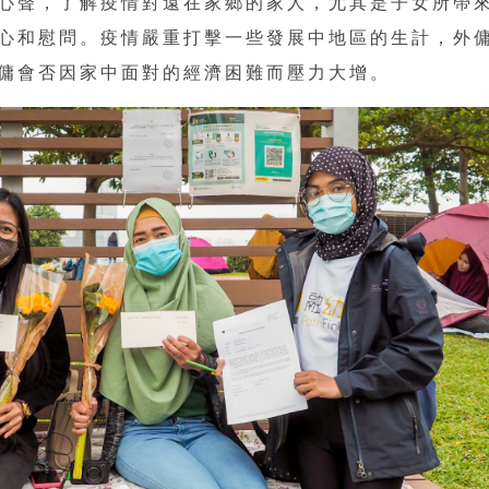
心聲，了解疫情對遠在家鄉的家人，尤其是子女所帶
心和慰問。疫情嚴重打擊一些發展中地區的生計，外
傭會否因家中面對的經濟困難而壓力大增。