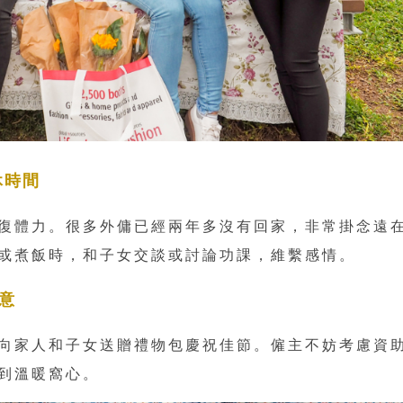
休時間
復體力。很多外傭已經兩年多沒有回家，非常掛念遠
或煮飯時，和子女交談或討論功課，維繫感情。
意
向家人和子女送贈禮物包慶祝佳節。僱主不妨考慮資
到溫暖窩心。