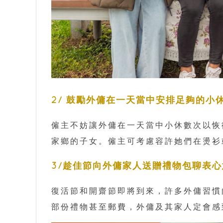
2/ 鼓勵外傭在一天當中安排足夠的小
僱主不妨讓外傭在一天當中小休數次以恢
家鄉的子女。僱主可考慮容許她們在燙衫
3/趁佳節向外傭家人送贈禮物包聊表心
復活節和開齋節即將到來，許多外傭習慣
部份禮物甚至郵費，外傭及其家人定會感