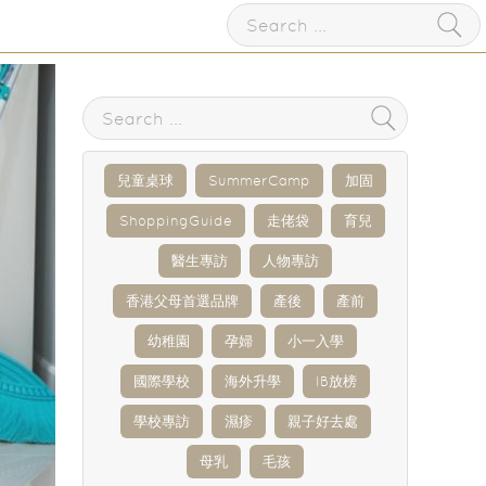
兒童桌球
SummerCamp
加固
ShoppingGuide
走佬袋
育兒
醫生專訪
人物專訪
香港父母首選品牌
產後
產前
幼稚園
孕婦
小一入學
國際學校
海外升學
IB放榜
學校專訪
濕疹
親子好去處
母乳
毛孩