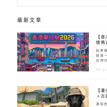
最新文章
【香
懷舊
如果
錯過
在灣仔
9th A
【暑
＋古
暑假