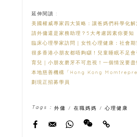
延伸閱讀 :
美國權威專家四大策略：讓爸媽們科學化解
請外傭還是家務助理？5大考慮因素你要知
臨床心理學家訪問｜女性心理健康：社會期
很多香港小朋友都唔夠瞓！兒童睡眠不足會
育兒｜小朋友磨牙不可忽視！一個情況要盡
本地慈善機構「Hong Kong Momtre
劃現正招募學員
Tags :
外傭
/
在職媽媽
/
心理健康