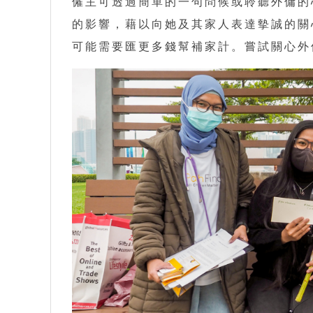
僱主可透過簡單的一句問候或聆聽外傭的
的影響，藉以向她及其家人表達摰誠的關
可能需要匯更多錢幫補家計。嘗試關心外