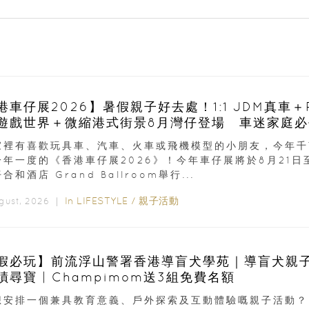
港車仔展2026】暑假親子好去處！1:1 JDM真車＋Pi
遊戲世界＋微縮港式街景8月灣仔登場 車迷家庭必
家裡有喜歡玩具車、汽車、火車或飛機模型的小朋友，今年千
一年一度的《香港車仔展2026》！今年車仔展將於8月21日
合和酒店 Grand Ballroom舉行...
In
LIFESTYLE
/
親子活動
ugust, 2026 ｜
假必玩】前流浮山警署香港導盲犬學苑｜導盲犬親
蹟尋寶 | Champimom送3組免費名額
想安排一個兼具教育意義、戶外探索及互動體驗嘅親子活動？