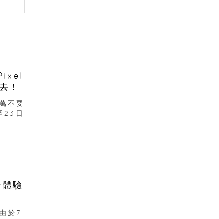
xel
去！
萬不要
至23日
子體驗
由於7