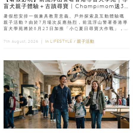
盲犬親子體驗＋古蹟尋寶 | Champimom送3
組免費名額
暑假想安排一個兼具教育意義、戶外探索及互動體驗嘅
親子活動？由於7月場次反應熱烈，前流浮山警署香港導
盲犬學苑將於8月23日加推「小Q夏日尋寶大作戰」，家
長與小朋友可以走進前流浮山警署...
In
LIFESTYLE
/
親子活動
7th August, 2026 ｜