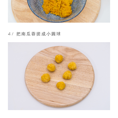
4/ 把南瓜蓉搓成小圓球