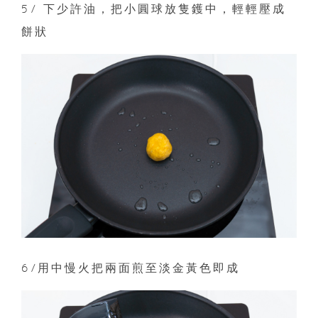
5/ 下少許油，把小圓球放隻鑊中，輕輕壓成
餅狀
6/用中慢火把兩面煎至淡金黃色即成