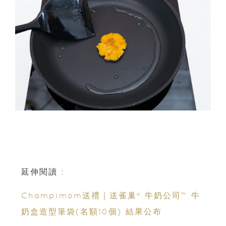
延伸閱讀 :
Champimom送禮｜送雀巢® 牛奶公司™ 牛
奶盒造型筆袋(名額10個) 結果公布