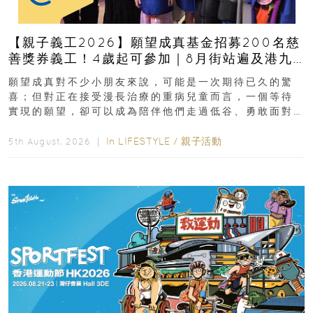
【親子義工2026】願望成真基金招募200名慈
善獎券義工！4歲起可參加｜8月街站遍及港九
新界
願望成真對不少小朋友來說，可能是一次期待已久的驚
喜；但對正在接受漫長治療的重病兒童而言，一個等待
實現的願望，卻可以成為陪伴他們走過低谷、勇敢面對
逆境的重要力量。▲ 願...
In
LIFESTYLE
/
親子活動
5th August, 2026 ｜