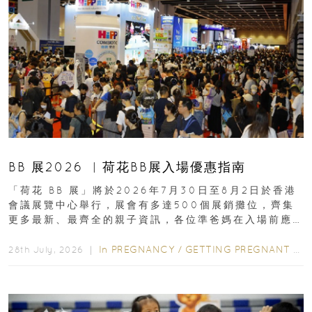
BB 展2026 ︳荷花BB展入場優惠指南
「荷花 BB 展」將於2026年7月30日至8月2日於香港
會議展覽中心舉行，展會有多達500個展銷攤位，齊集
更多最新、最齊全的親子資訊，各位準爸媽在入場前應
先閱讀購物指南...
In
PREGNANCY
/
GETTING PREGNANT
/
P
28th July, 2026 ｜