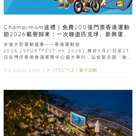
Champimom送禮｜免費200張門票香港運動
節2026載譽歸來：一次睇盡匹克球、新興運
動、街舞比賽＋逾百運動品牌展覽
全港大型運動盛事——香港運動節
2026（SPORTFEST HK 2026）將於8月21日至23
日在灣仔香港會議展覽中心盛大舉行，以全新主題「敢
運動大排檔」登場，集合...
In
LIFESTYLE
/
親子活動
3rd August, 2026 ｜