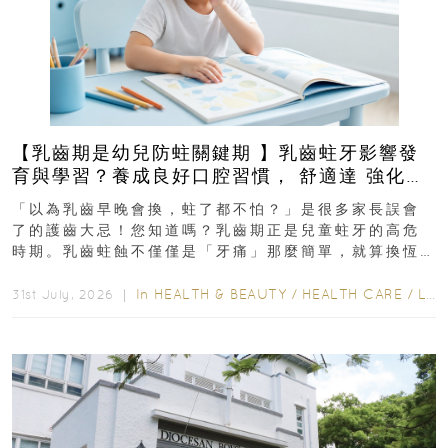
【乳齒期是幼兒防蛀關鍵期 】乳齒蛀牙影響發
育與學習？養成良好口腔習慣， 舒適達 強化琺
瑯質 兒童牙膏防護指南
「以為乳齒早晚會換，蛀了都不怕？」是很多家長誤會
了的護齒大忌！您知道嗎？乳齒期正是兒童蛀牙的高危
時期。乳齒蛀蝕不僅僅是「牙痛」那麼簡單，就算換恆
齒也有影響！後果將如骨牌效應般...
In
HEALTH & BEAUTY
/
HEALTH CARE
/
LIFESTYLE
31st July, 2026 ｜