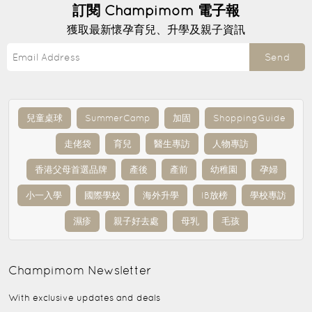
訂閱
Champimom
電子報
獲取最新懷孕育兒、升學及親子資訊
Send
兒童桌球
SummerCamp
加固
ShoppingGuide
走佬袋
育兒
醫生專訪
人物專訪
香港父母首選品牌
產後
產前
幼稚園
孕婦
小一入學
國際學校
海外升學
IB放榜
學校專訪
濕疹
親子好去處
母乳
毛孩
Champimom
Newsletter
With exclusive updates and deals