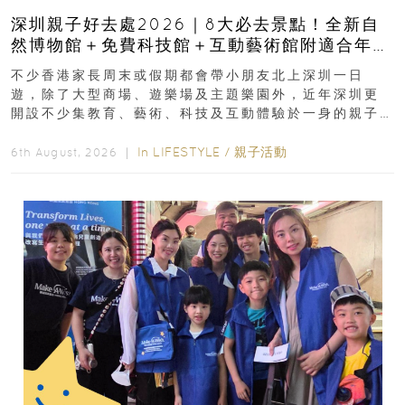
深圳親子好去處2026｜8大必去景點！全新自
然博物館＋免費科技館＋互動藝術館附適合年
齡、交通、門票、開放時間
不少香港家長周末或假期都會帶小朋友北上深圳一日
遊，除了大型商場、遊樂場及主題樂園外，近年深圳更
開設不少集教育、藝術、科技及互動體驗於一身的親子
好去處！暑假唔想再行商場...
In
LIFESTYLE
/
親子活動
6th August, 2026 ｜