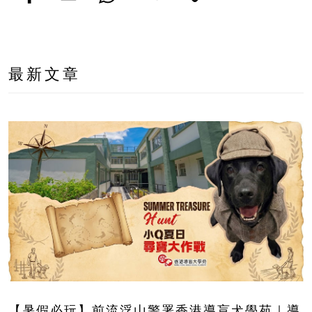
最新文章
【暑假必玩】前流浮山警署香港導盲犬學苑｜導