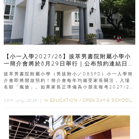
【小一入學2027/28】拔萃男書院附屬小學小
一簡介會將於8月29日舉行｜公布預約連結日期
｜更設有網上重溫
拔萃男書院附屬小學（男拔附小／DBSPD）小一入學簡
介會即將開放預約！簡介會每年均備受家長關注，入場
名額「瘋搶」。如果家長正準備為小朋友報考2027/28
學年小一，想...
In
EDUCATION
/
OPEN DAY & SCHOOL EVENTS
30th July, 2026 ｜