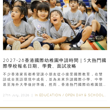
2027-28香港國際幼稚園申請時間｜5大熱門國
際學校報名日期、學費、面試攻略
不少香港家長都希望讓小朋友從小接受國際教育，在雙
語或全英語環境中成長，並為未來升讀國際小學、中學
甚至海外大學做好準備。然而，香港熱門國際幼稚園競
爭激烈，大部分學校會於入學前約一年開始接受申請...
In
EDUCATION
/
OPEN DAY & SCHOOL EVENTS
27th July, 2026 ｜