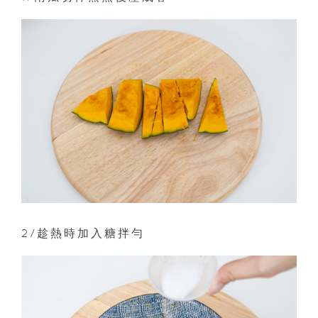
2/趁熱時加入糖拌勻