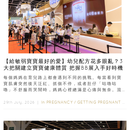
【給敏弱寶寶最好的愛】幼兒配方花多眼亂？3
大把關建立寶寶健康體質 把握BB展入手好時機
每個媽媽在育兒路上都會遇到不同的挑戰。每當看到寶
寶肌膚突然後天泛紅、抓個不停，或者肚仔「咕嚕咕
嚕」不舒服而哭鬧時，媽媽心裡總滿是心痛與無奈。混
合餵養揀奶粉？選擇幼兒配...
In
PREGNANCY
/
GETTING PREGNANT
/
P
29th July, 2026 ｜