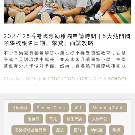
2027-28香港國際幼稚園申請時間｜5大熱門國
際學校報名日期、學費、面試攻略
不少香港家長都希望讓小朋友從小接受國際教育，在雙
語或全英語環境中成長，並為未來升讀國際小學、中學
甚至海外大學做好準備。然而，香港熱門國際幼稚園競
爭激烈，大部分學校會於入學前約一年開始接受申請...
In
EDUCATION
/
OPEN DAY & SCHOOL EVENTS
27th July, 2026 ｜
兒童桌球
SummerCamp
加固
ShoppingGuide
走佬袋
育兒
醫生專訪
人物專訪
香港父母首選品牌
產後
產前
幼稚園
孕婦