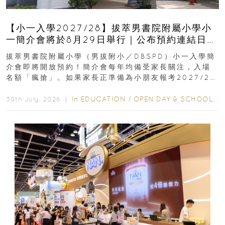
【小一入學2027/28】拔萃男書院附屬小學小
一簡介會將於8月29日舉行｜公布預約連結日期
｜更設有網上重溫
拔萃男書院附屬小學（男拔附小／DBSPD）小一入學簡
介會即將開放預約！簡介會每年均備受家長關注，入場
名額「瘋搶」。如果家長正準備為小朋友報考2027/28
學年小一，想...
In
EDUCATION
/
OPEN DAY & SCHOOL EVENTS
30th July, 2026 ｜