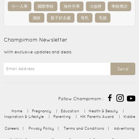
小一入學
國際學校
海外升學
IB放榜
學校專訪
濕疹
親子好去處
母乳
毛孩
Champimom
Newsletter
With exclusive updates and deals
Send
Follow Champimom :
Home
|
Pregnancy
|
Education
|
Health & Beauty
|
Inspiration & Lifestyle
|
Parenting
|
HK Parents Award
|
Kiddie
Careers
|
Privacy Policy
|
Terms and Conditions
|
Advertising