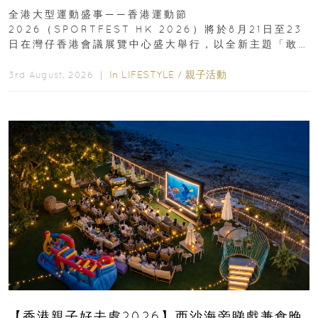
動、街舞比賽＋逾百運動品牌展覽
全港大型運動盛事——香港運動節
2026（SPORTFEST HK 2026）將於8月21日至23
日在灣仔香港會議展覽中心盛大舉行，以全新主題「敢
運動大排檔」登場，集合...
In
LIFESTYLE
/
親子活動
3rd August, 2026 ｜
【香港親子好去處2026】西沙海旁睇戲兼食晚