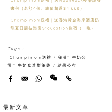
Champimom送禮｜送MoonRock夢樂護脊
書包（名額4個、總值超過$4,668）
Champimom送禮｜送香港黃金海岸酒店奶
龍夏日競技樂園Staycation住宿（一晚）
Tags :
Champimom送禮
/
雀巢® 牛奶公
司™ 牛奶盒造型筆袋
/
結果公布
最新文章