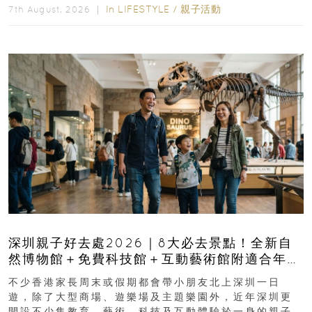
In
LIFESTYLE
/
親子活動
7th August, 2026 ｜
深圳親子好去處2026｜8大必去景點！全新自
然博物館＋免費科技館＋互動藝術館附適合年
齡、交通、門票、開放時間
不少香港家長周末或假期都會帶小朋友北上深圳一日
遊，除了大型商場、遊樂場及主題樂園外，近年深圳更
開設不少集教育、藝術、科技及互動體驗於一身的親子