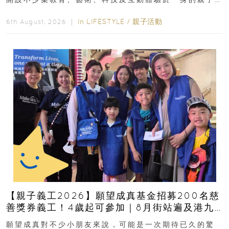
好去處！暑假唔想再行商場...
In
LIFESTYLE
/
親子活動
6th August, 2026 ｜
【親子義工2026】願望成真基金招募200名慈
善獎券義工！4歲起可參加｜8月街站遍及港九
新界
願望成真對不少小朋友來說，可能是一次期待已久的驚