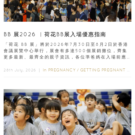
BB 展2026 ︳荷花BB展入場優惠指南
「荷花 BB 展」將於2026年7月30日至8月2日於香港
會議展覽中心舉行，展會有多達500個展銷攤位，齊集
更多最新、最齊全的親子資訊，各位準爸媽在入場前應
先閱讀購物指南...
In
PREGNANCY
/
GETTING PREGNANT
/
P
28th July, 2026 ｜