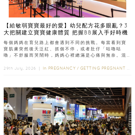
【給敏弱寶寶最好的愛】幼兒配方花多眼亂？3
大把關建立寶寶健康體質 把握BB展入手好時機
每個媽媽在育兒路上都會遇到不同的挑戰。每當看到寶
寶肌膚突然後天泛紅、抓個不停，或者肚仔「咕嚕咕
嚕」不舒服而哭鬧時，媽媽心裡總滿是心痛與無奈。混
合餵養揀奶粉？選擇幼兒配...
In
PREGNANCY
/
GETTING PREGNANT
/
P
29th July, 2026 ｜