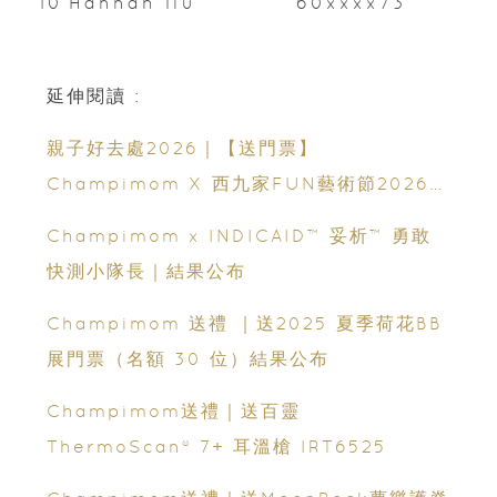
10
Hannah liu
60xxxx73
延伸閱讀 :
親子好去處2026｜【送門票】
Champimom X 西九家FUN藝術節2026｜
10米長巨型貓咪登陸西九！｜120+ 場活動攻
Champimom x INDICAID™️ 妥析™️ 勇敢
略
快測小隊長｜結果公布
Champimom 送禮 ｜送2025 夏季荷花BB
展門票（名額 30 位）結果公布
Champimom送禮｜送百靈
ThermoScan® 7+ 耳溫槍 IRT6525