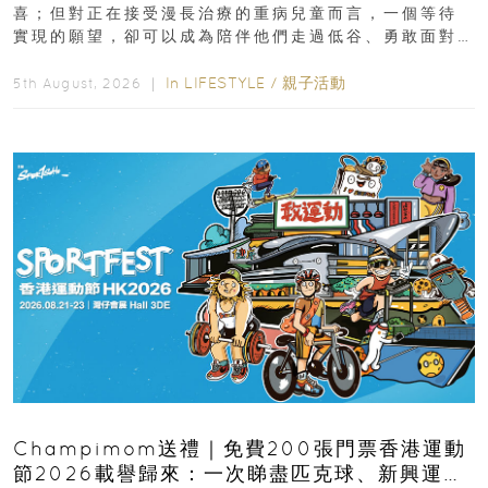
喜；但對正在接受漫長治療的重病兒童而言，一個等待
實現的願望，卻可以成為陪伴他們走過低谷、勇敢面對
逆境的重要力量。▲ 願...
In
LIFESTYLE
/
親子活動
5th August, 2026 ｜
Champimom送禮｜免費200張門票香港運動
節2026載譽歸來：一次睇盡匹克球、新興運