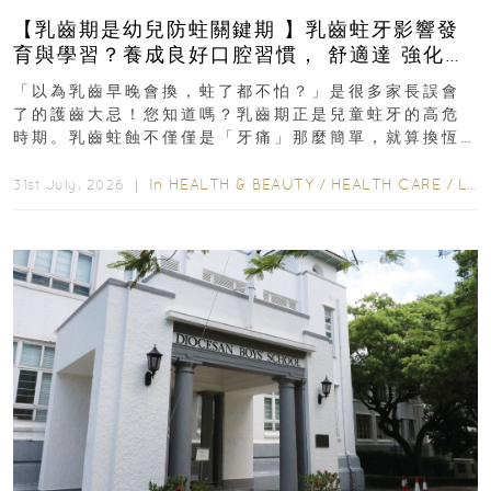
【乳齒期是幼兒防蛀關鍵期 】乳齒蛀牙影響發
育與學習？養成良好口腔習慣， 舒適達 強化琺
瑯質 兒童牙膏防護指南
「以為乳齒早晚會換，蛀了都不怕？」是很多家長誤會
了的護齒大忌！您知道嗎？乳齒期正是兒童蛀牙的高危
時期。乳齒蛀蝕不僅僅是「牙痛」那麼簡單，就算換恆
齒也有影響！後果將如骨牌效應般...
In
HEALTH & BEAUTY
/
HEALTH CARE
/
LIFESTYLE
31st July, 2026 ｜