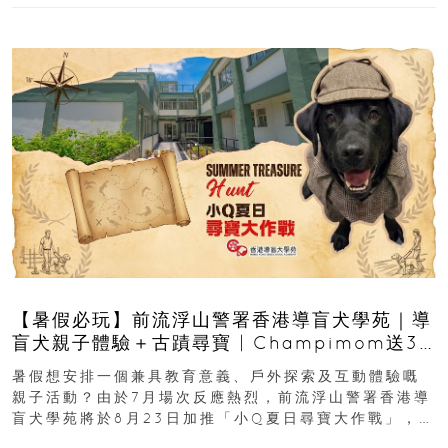
【暑假必玩】前流浮山警署香港導盲犬學苑｜導
盲犬親子體驗＋古蹟尋寶 | Champimom送3
組免費名額
暑假想安排一個兼具教育意義、戶外探索及互動體驗嘅
親子活動？由於7月場次反應熱烈，前流浮山警署香港導
盲犬學苑將於8月23日加推「小Q夏日尋寶大作戰」，家
長與小朋友可以走進前流浮山警署...