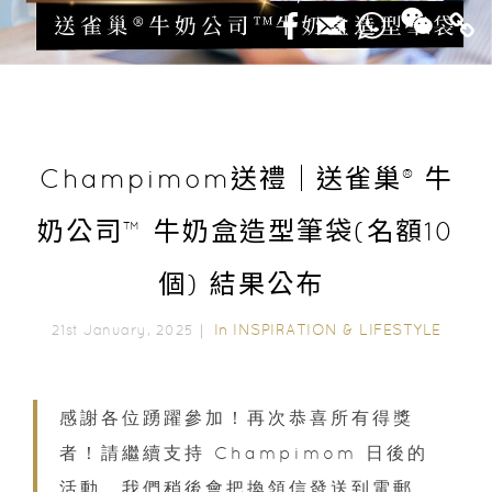
Champimom送禮｜送雀巢® 牛
奶公司™ 牛奶盒造型筆袋(名額10
個) 結果公布
In
INSPIRATION & LIFESTYLE
21st January, 2025｜
感謝各位踴躍參加！再次恭喜所有得獎
者！請繼續支持 Champimom 日後的
活動。我們稍後會把換領信發送到電郵，