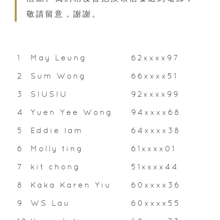
敬請留意，謝謝。
1
May Leung
62xxxx97
2
Sum Wong
66xxxx51
3
SIUSIU
92xxxx99
4
Yuen Yee Wong
94xxxx68
5
Eddie lam
64xxxx38
6
Molly ting
61xxxx01
7
kit chong
51xxxx44
8
Kaka Karen Yiu
60xxxx36
9
WS Lau
60xxxx55