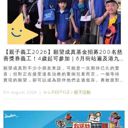
【親子義工2026】願望成真基金招募200名慈
善獎券義工！4歲起可參加｜8月街站遍及港九
新界
願望成真對不少小朋友來說，可能是一次期待已久的驚
喜；但對正在接受漫長治療的重病兒童而言，一個等待
實現的願望，卻可以成為陪伴他們走過低谷、勇敢面對
逆境的重要力量。▲ 願...
In
LIFESTYLE
/
親子活動
5th August, 2026 ｜