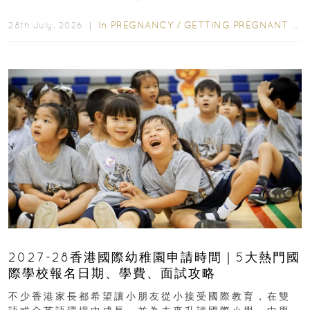
先閱讀購物指南...
In
PREGNANCY
/
GETTING PREGNANT
/
P
28th July, 2026 ｜
2027-28香港國際幼稚園申請時間｜5大熱門國
際學校報名日期、學費、面試攻略
不少香港家長都希望讓小朋友從小接受國際教育，在雙