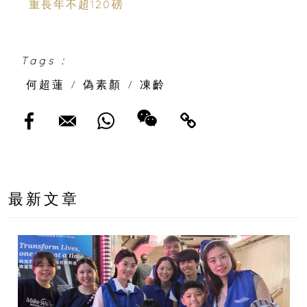
重長年不超120磅
Tags :
何超蓮
/
偽素顏
/
凍齡
最新文章