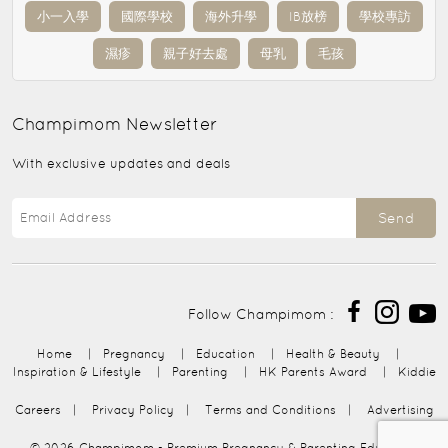
小一入學
國際學校
海外升學
IB放榜
學校專訪
濕疹
親子好去處
母乳
毛孩
Champimom
Newsletter
With exclusive updates and deals
Send
Follow Champimom :
Home
|
Pregnancy
|
Education
|
Health & Beauty
|
Inspiration & Lifestyle
|
Parenting
|
HK Parents Award
|
Kiddie
Careers
|
Privacy Policy
|
Terms and Conditions
|
Advertising
© 2026
Champimom
- Premium Pregnancy & Parenting Education