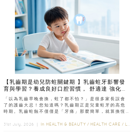
【乳齒期是幼兒防蛀關鍵期 】乳齒蛀牙影響發
育與學習？養成良好口腔習慣， 舒適達 強化琺
瑯質 兒童牙膏防護指南
「以為乳齒早晚會換，蛀了都不怕？」是很多家長誤會
了的護齒大忌！您知道嗎？乳齒期正是兒童蛀牙的高危
時期。乳齒蛀蝕不僅僅是「牙痛」那麼簡單，就算換恆
齒也有影響！後果將如骨牌效應般...
In
HEALTH & BEAUTY
/
HEALTH CARE
/
LIFESTYLE
31st July, 2026 ｜