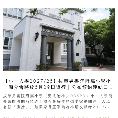
【小一入學2027/28】拔萃男書院附屬小學小
一簡介會將於8月29日舉行｜公布預約連結日期
｜更設有網上重溫
拔萃男書院附屬小學（男拔附小／DBSPD）小一入學簡
介會即將開放預約！簡介會每年均備受家長關注，入場
名額「瘋搶」。如果家長正準備為小朋友報考2027/28
學年小一，想...