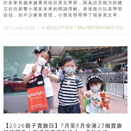
許多家長越來越重視幼兒英文學習，因為語言能力的建
立往往影響小朋友未來的閱讀理解、表達能力以及學習
自信。但不少家長發現，小朋友明明學了很多英文單
字，真正開始閱讀英文故事書時，仍然容易卡住...
In
EDUCATION
/
ENLIGHTENMENT CORNER
26th July, 2026 ｜
【2026親子賣旗日】7月至8月全港23個賣旗