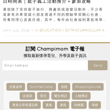
日時間表｜親子義工活動推介＋參加攻略
暑假除了安排親子旅行、興趣班或遊樂活動外，不少香
港家長亦希望讓小朋友透過不同的體驗學習關心社會，
培養同理心及責任感。其中，每年由社會福利署批准舉
行的小朋友賣旗日小朋友，正是一項既有教育意義...
In
EDUCATION
/
EXTRACURRICULAR ACTIVITIES
24th July, 2026 ｜
訂閱
Champimom
電子報
獲取最新懷孕育兒、升學及親子資訊
Send
兒童桌球
SummerCamp
加固
ShoppingGuide
走佬袋
育兒
醫生專訪
人物專訪
香港父母首選品牌
產後
產前
幼稚園
孕婦