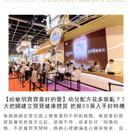
In
EDUCATION
/
OPEN DAY & SCHOOL EVENTS
30th July, 2026 ｜
【給敏弱寶寶最好的愛】幼兒配方花多眼亂？3
大把關建立寶寶健康體質 把握BB展入手好時機
每個媽媽在育兒路上都會遇到不同的挑戰。每當看到寶
寶肌膚突然後天泛紅、抓個不停，或者肚仔「咕嚕咕
嚕」不舒服而哭鬧時，媽媽心裡總滿是心痛與無奈。混