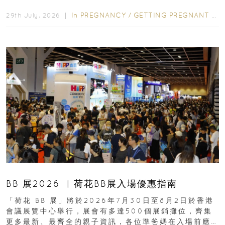
合餵養揀奶粉？選擇幼兒配...
In
PREGNANCY
/
GETTING PREGNANT
/
P
29th July, 2026 ｜
BB 展2026 ︳荷花BB展入場優惠指南
「荷花 BB 展」將於2026年7月30日至8月2日於香港
會議展覽中心舉行，展會有多達500個展銷攤位，齊集
更多最新、最齊全的親子資訊，各位準爸媽在入場前應