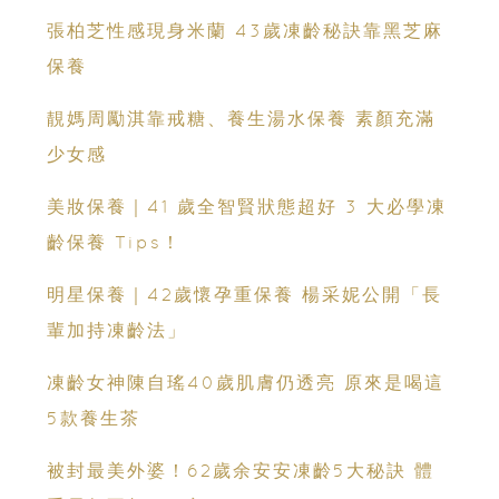
張柏芝性感現身米蘭 43歲凍齡秘訣靠黑芝麻
保養
靚媽周勵淇靠戒糖、養生湯水保養 素顏充滿
少女感
美妝保養｜41 歲全智賢狀態超好 3 大必學凍
齡保養 Tips！
明星保養｜42歲懷孕重保養 楊采妮公開「長
輩加持凍齡法」
凍齡女神陳自瑤40歲肌膚仍透亮 原來是喝這
5款養生茶
被封最美外婆！62歲余安安凍齡5大秘訣 體