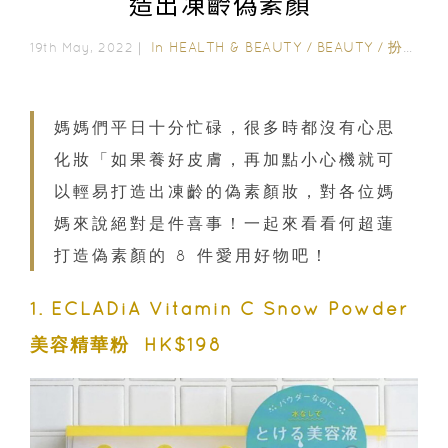
造出凍齡偽素顏
In
HEALTH & BEAUTY
/
BEAUTY
/
扮靚美容
19th May, 2022｜
媽媽們平日十分忙碌，很多時都沒有心思
化妝「如果養好皮膚，再加點小心機就可
以輕易打造出凍齡的偽素顏妝，對各位媽
媽來說絕對是件喜事！一起來看看何超蓮
打造偽素顏的 8 件愛用好物吧！
1. ECLADiA Vitamin C Snow Powder
美容精華粉 HK$198