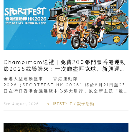
Champimom送禮｜免費200張門票香港運動
節2026載譽歸來：一次睇盡匹克球、新興運
動、街舞比賽＋逾百運動品牌展覽
全港大型運動盛事——香港運動節
2026（SPORTFEST HK 2026）將於8月21日至23
日在灣仔香港會議展覽中心盛大舉行，以全新主題「敢
運動大排檔」登場，集合...
In
LIFESTYLE
/
親子活動
3rd August, 2026 ｜