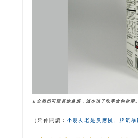
▲全脂奶可延長飽足感，減少孩子吃零食的欲望
（延伸閱讀：
小朋友老是反應慢、脾氣暴