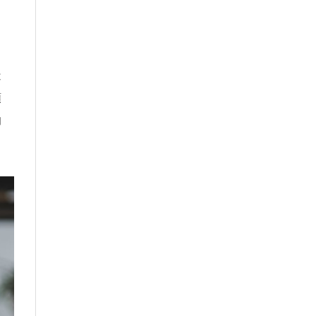
，
造
額
的