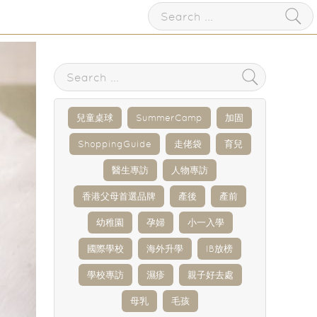
兒童桌球
SummerCamp
加固
ShoppingGuide
走佬袋
育兒
醫生專訪
人物專訪
香港父母首選品牌
產後
產前
幼稚園
孕婦
小一入學
國際學校
海外升學
IB放榜
學校專訪
濕疹
親子好去處
母乳
毛孩