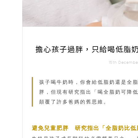
擔心孩子過胖，只給喝低脂
15th Decemb
孩子喝牛奶時，你會給低脂奶還是全
胖，但現有研究指出「喝全脂奶可降
顛覆了許多爸媽的舊思維。
避免兒童肥胖 研究指出「全脂奶比低