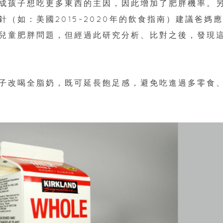
成孩子想吃更多東西的主因，因此增加了肥胖機率。
（如：美國2015~2020年的飲食指南）建議爸媽
免兒童肥胖問題，但經過此研究分析、比對之後，發現
子改喝全脂奶，既可延長飽足感，避免吃進過多零食