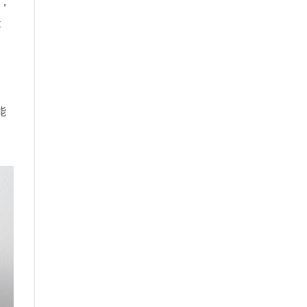
，
拿
個
能