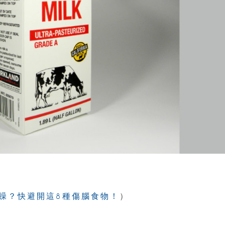
。
躁？快避開這8種傷腦食物！
）