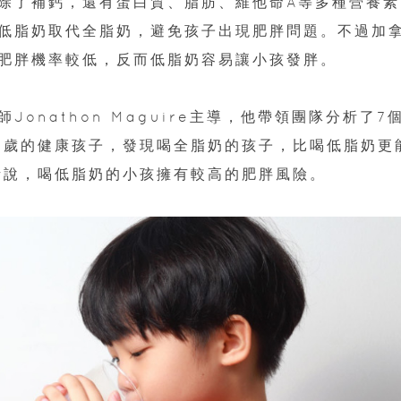
除了補鈣，還有蛋白質、脂肪、維他命A等多種營養素
低脂奶取代全脂奶，避免孩子出現肥胖問題。不過加
肥胖機率較低，反而低脂奶容易讓小孩發胖。
onathon Maguire主導，他帶領團隊分析了7
18歲的健康孩子，發現喝全脂奶的孩子，比喝低脂奶更
話說，喝低脂奶的小孩擁有較高的肥胖風險。