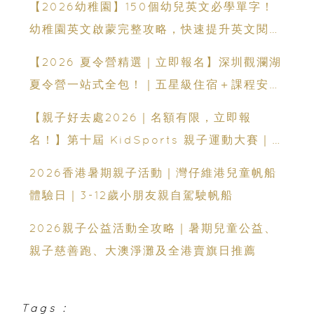
【2026幼稚園】150個幼兒英文必學單字！
幼稚園英文啟蒙完整攻略，快速提升英文閱讀
能力
【2026 夏令營精選｜立即報名】深圳觀瀾湖
夏令營一站式全包！｜五星級住宿＋課程安排
｜童軍野外定向＋滑雪＋無人機操控＋網球等
【親子好去處2026｜名額有限，立即報
12大主題
名！】第十屆 KidSports 親子運動大賽｜
50+學校認可：啟發兒童小鐵人潛能
2026香港暑期親子活動｜灣仔維港兒童帆船
體驗日｜3-12歲小朋友親自駕駛帆船
2026親子公益活動全攻略｜暑期兒童公益、
親子慈善跑、大澳淨灘及全港賣旗日推薦
Tags :