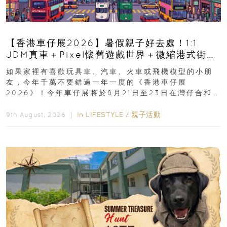
【香港車仔展2026】暑假親子好去處！1:1
JDM真車＋Pixel懷舊遊戲世界＋微縮港式街景
8月灣仔登場 車迷家庭必去！
如果家裡有喜歡玩具車、汽車、火車或飛機模型的小朋
友，今年千萬不要錯過一年一度的《香港車仔展
2026》！今年車仔展將於8月21日至23日在灣仔合和酒
店 Grand Ballroom舉行...
In
LIFESTYLE
/
親子活動
9th August, 2026 ｜