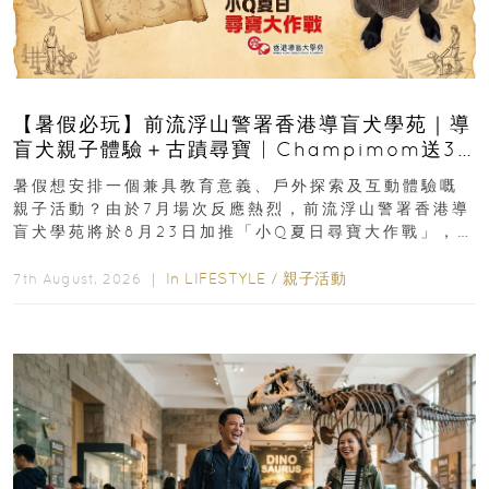
【暑假必玩】前流浮山警署香港導盲犬學苑｜導
盲犬親子體驗＋古蹟尋寶 | Champimom送3
組免費名額
暑假想安排一個兼具教育意義、戶外探索及互動體驗嘅
親子活動？由於7月場次反應熱烈，前流浮山警署香港導
盲犬學苑將於8月23日加推「小Q夏日尋寶大作戰」，家
長與小朋友可以走進前流浮山警署...
In
LIFESTYLE
/
親子活動
7th August, 2026 ｜