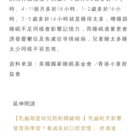
時、4-11個月多於18小時、1-2歲多於16小
時、3-5歲多於14小時就是睡得太多，嗜睡跟
睡眠不足同樣會影響記憶力，而睡眠過量更會
誘發憂鬱症及焦慮症等情緒病，兒童睡太多睡
太少同樣不容忽視。
資料來源：美國國家睡眠基金會 /香港小童群
益會
延伸閱讀 :
【乳齒期是幼兒防蛀關鍵期 】乳齒蛀牙影響
發育與學習？養成良好口腔習慣， 舒適達 強
化琺瑯質 兒童牙膏防護指南