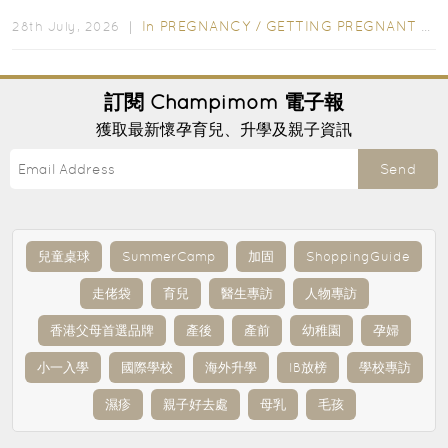
先閱讀購物指南...
In
PREGNANCY
/
GETTING PREGNANT
/
P
28th July, 2026 ｜
訂閱
Champimom
電子報
獲取最新懷孕育兒、升學及親子資訊
Send
兒童桌球
SummerCamp
加固
ShoppingGuide
走佬袋
育兒
醫生專訪
人物專訪
香港父母首選品牌
產後
產前
幼稚園
孕婦
小一入學
國際學校
海外升學
IB放榜
學校專訪
濕疹
親子好去處
母乳
毛孩