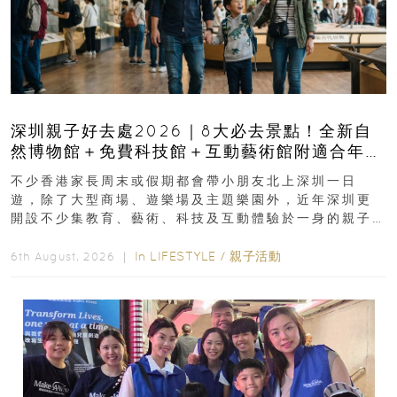
深圳親子好去處2026｜8大必去景點！全新自
然博物館＋免費科技館＋互動藝術館附適合年
齡、交通、門票、開放時間
不少香港家長周末或假期都會帶小朋友北上深圳一日
遊，除了大型商場、遊樂場及主題樂園外，近年深圳更
開設不少集教育、藝術、科技及互動體驗於一身的親子
好去處！暑假唔想再行商場...
In
LIFESTYLE
/
親子活動
6th August, 2026 ｜