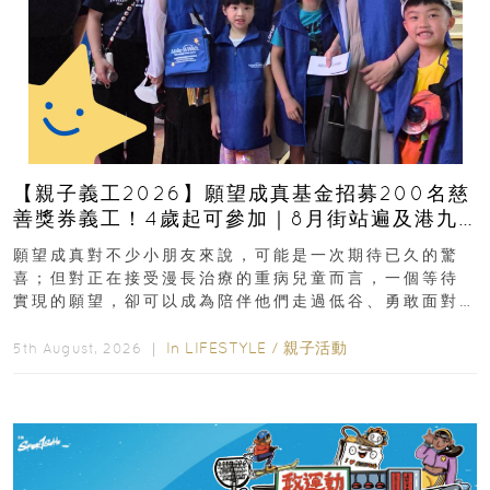
【親子義工2026】願望成真基金招募200名慈
善獎券義工！4歲起可參加｜8月街站遍及港九
新界
願望成真對不少小朋友來說，可能是一次期待已久的驚
喜；但對正在接受漫長治療的重病兒童而言，一個等待
實現的願望，卻可以成為陪伴他們走過低谷、勇敢面對
逆境的重要力量。▲ 願...
In
LIFESTYLE
/
親子活動
5th August, 2026 ｜