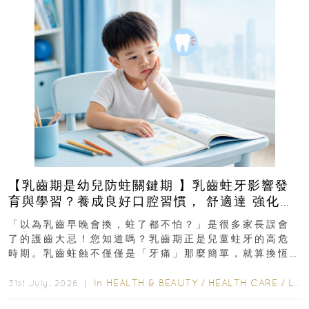
【乳齒期是幼兒防蛀關鍵期 】乳齒蛀牙影響發
育與學習？養成良好口腔習慣， 舒適達 強化琺
瑯質 兒童牙膏防護指南
「以為乳齒早晚會換，蛀了都不怕？」是很多家長誤會
了的護齒大忌！您知道嗎？乳齒期正是兒童蛀牙的高危
時期。乳齒蛀蝕不僅僅是「牙痛」那麼簡單，就算換恆
齒也有影響！後果將如骨牌效應般...
In
HEALTH & BEAUTY
/
HEALTH CARE
/
LIFESTYLE
31st July, 2026 ｜