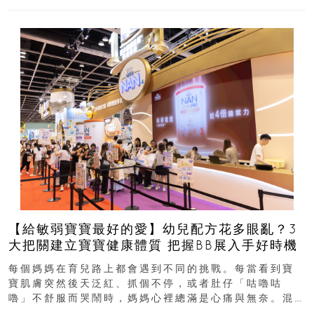
【給敏弱寶寶最好的愛】幼兒配方花多眼亂？3
大把關建立寶寶健康體質 把握BB展入手好時機
每個媽媽在育兒路上都會遇到不同的挑戰。每當看到寶
寶肌膚突然後天泛紅、抓個不停，或者肚仔「咕嚕咕
嚕」不舒服而哭鬧時，媽媽心裡總滿是心痛與無奈。混
合餵養揀奶粉？選擇幼兒配...