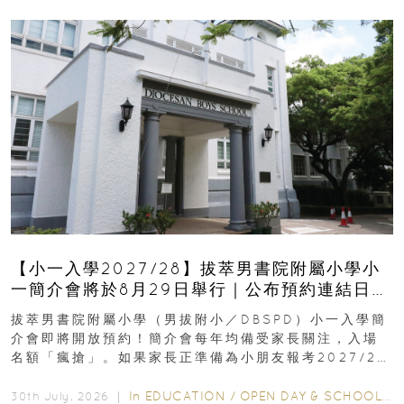
【小一入學2027/28】拔萃男書院附屬小學小
一簡介會將於8月29日舉行｜公布預約連結日期
｜更設有網上重溫
拔萃男書院附屬小學（男拔附小／DBSPD）小一入學簡
介會即將開放預約！簡介會每年均備受家長關注，入場
名額「瘋搶」。如果家長正準備為小朋友報考2027/28
學年小一，想...
In
EDUCATION
/
OPEN DAY & SCHOOL EVENTS
30th July, 2026 ｜