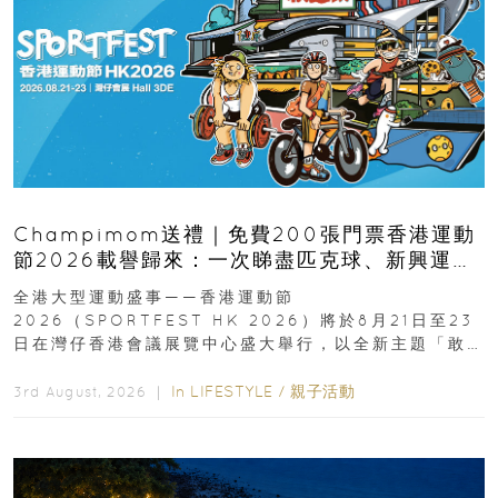
Champimom送禮｜免費200張門票香港運動
節2026載譽歸來：一次睇盡匹克球、新興運
動、街舞比賽＋逾百運動品牌展覽
全港大型運動盛事——香港運動節
2026（SPORTFEST HK 2026）將於8月21日至23
日在灣仔香港會議展覽中心盛大舉行，以全新主題「敢
運動大排檔」登場，集合...
In
LIFESTYLE
/
親子活動
3rd August, 2026 ｜