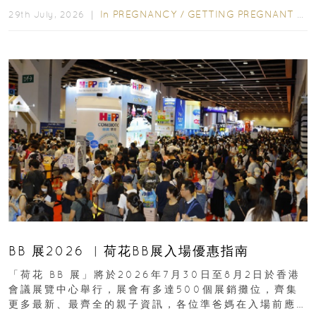
In
PREGNANCY
/
GETTING PREGNANT
/
P
29th July, 2026 ｜
BB 展2026 ︳荷花BB展入場優惠指南
「荷花 BB 展」將於2026年7月30日至8月2日於香港
會議展覽中心舉行，展會有多達500個展銷攤位，齊集
更多最新、最齊全的親子資訊，各位準爸媽在入場前應