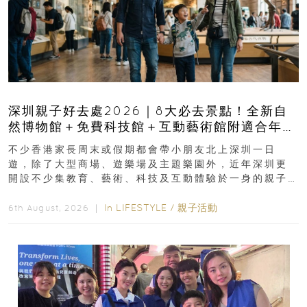
深圳親子好去處2026｜8大必去景點！全新自
然博物館＋免費科技館＋互動藝術館附適合年
齡、交通、門票、開放時間
不少香港家長周末或假期都會帶小朋友北上深圳一日
遊，除了大型商場、遊樂場及主題樂園外，近年深圳更
開設不少集教育、藝術、科技及互動體驗於一身的親子
好去處！暑假唔想再行商場...
In
LIFESTYLE
/
親子活動
6th August, 2026 ｜