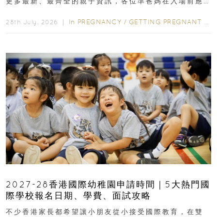
更多最新、最齊全的親子資訊，各位準爸媽在入場前應
先閱讀購物指南...
In
PREGNANCY
/
GETTING PREGNANT
/
P
28th July, 2026 ｜
2027-28香港國際幼稚園申請時間｜5大熱門國
際學校報名日期、學費、面試攻略
不少香港家長都希望讓小朋友從小接受國際教育，在雙