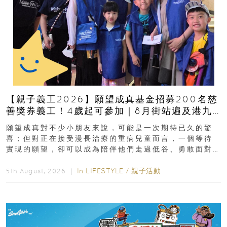
【親子義工2026】願望成真基金招募200名慈
善獎券義工！4歲起可參加｜8月街站遍及港九
新界
願望成真對不少小朋友來說，可能是一次期待已久的驚
喜；但對正在接受漫長治療的重病兒童而言，一個等待
實現的願望，卻可以成為陪伴他們走過低谷、勇敢面對
逆境的重要力量。▲ 願...
In
LIFESTYLE
/
親子活動
5th August, 2026 ｜