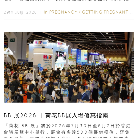
合餵養揀奶粉？選擇幼兒配...
In
PREGNANCY
/
GETTING PREGNANT
/
P
29th July, 2026 ｜
BB 展2026 ︳荷花BB展入場優惠指南
「荷花 BB 展」將於2026年7月30日至8月2日於香港
會議展覽中心舉行，展會有多達500個展銷攤位，齊集