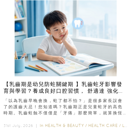
【乳齒期是幼兒防蛀關鍵期 】乳齒蛀牙影響發
育與學習？養成良好口腔習慣， 舒適達 強化琺
瑯質 兒童牙膏防護指南
「以為乳齒早晚會換，蛀了都不怕？」是很多家長誤會
了的護齒大忌！您知道嗎？乳齒期正是兒童蛀牙的高危
時期。乳齒蛀蝕不僅僅是「牙痛」那麼簡單，就算換恆
齒也有影響！後果將如骨牌效應般...
In
HEALTH & BEAUTY
/
HEALTH CARE
/
LIFESTYLE
31st July, 2026 ｜