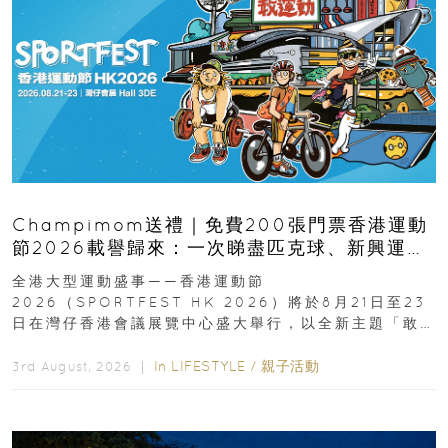
Champimom送禮｜免費200張門票香港運動
節2026載譽歸來：一次睇盡匹克球、新興運
動、街舞比賽＋逾百運動品牌展覽
全港大型運動盛事——香港運動節
2026（SPORTFEST HK 2026）將於8月21日至23
日在灣仔香港會議展覽中心盛大舉行，以全新主題「敢
運動大排檔」登場，集合...
In
LIFESTYLE
/
親子活動
3rd August, 2026 ｜