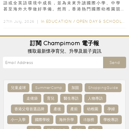
語或全英語環境中成長，並為未來升讀國際小學、中學
甚至海外大學做好準備。然而，香港熱門國際幼稚園競
爭激烈，大部分學校會於入學前約一年開始接受申請...
In
EDUCATION
/
OPEN DAY & SCHOOL EVENTS
27th July, 2026 ｜
訂閱
Champimom
電子報
獲取最新懷孕育兒、升學及親子資訊
Send
兒童桌球
SummerCamp
加固
ShoppingGuide
走佬袋
育兒
醫生專訪
人物專訪
香港父母首選品牌
產後
產前
幼稚園
孕婦
小一入學
國際學校
海外升學
IB放榜
學校專訪