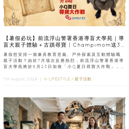
【暑假必玩】前流浮山警署香港導盲犬學苑｜導
盲犬親子體驗＋古蹟尋寶 | Champimom送3
組免費名額
暑假想安排一個兼具教育意義、戶外探索及互動體驗嘅
親子活動？由於7月場次反應熱烈，前流浮山警署香港導
盲犬學苑將於8月23日加推「小Q夏日尋寶大作戰」，家
長與小朋友可以走進前流浮山警署...
In
LIFESTYLE
/
親子活動
7th August, 2026 ｜