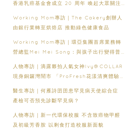
香港乳癌基金會成立 20 周年 喚起大眾關注
乳房健康 行動支持 10 月 19 日乳健同行
Working Mom專訪｜The Cakery創辦人
2025
由銀行業轉至烘焙店 推動綠色健康食品
Working Mom專訪｜環亞集團首席業務轉
營總監Mei Mei Song：與孩子出行變得普
及 望打造更舒適、有效率的旅遊體驗
人物專訪｜滴露夥拍人氣女神Ivy@COLLAR
現身銅鑼灣鬧市 「ProFresh花漾清爽體驗
館」 設有四大體驗工作坊
醫生專訪｜何雁詩囝囝患罕見病天使綜合症
產檢可否預先診斷罕見病？
人物專訪｜新一代環保校服 不含致癌物甲醛
及初級芳香胺 以剩食打造校服新面貌