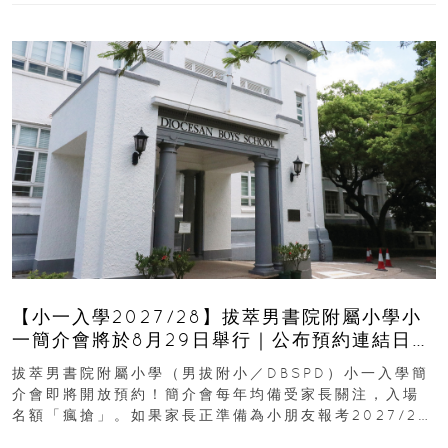
【小一入學2027/28】拔萃男書院附屬小學小
一簡介會將於8月29日舉行｜公布預約連結日期
｜更設有網上重溫
拔萃男書院附屬小學（男拔附小／DBSPD）小一入學簡
介會即將開放預約！簡介會每年均備受家長關注，入場
名額「瘋搶」。如果家長正準備為小朋友報考2027/28
學年小一，想...