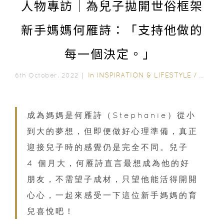
人物專訪｜為兒子拋開世俗框架
新手媽媽何雁詩：「支持他做的
每一個決定。」
In
INSPIRATION & LIFESTYLE
/
MAMAS
6th October, 2022｜
成為媽媽是何雁詩（Stephanie）從小
到大的夢想，但即便做好心理準備，真正
迎接兒子時的感覺仍是完全不同。兒子
4 個月大，何雁詩直言最想成為他的好
朋友，不需望子成材，只望他能活得開開
心心，一起來感受一下這位新手媽媽的育
兒喜悅吧！