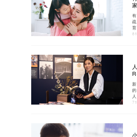
提
8t
R
人
7