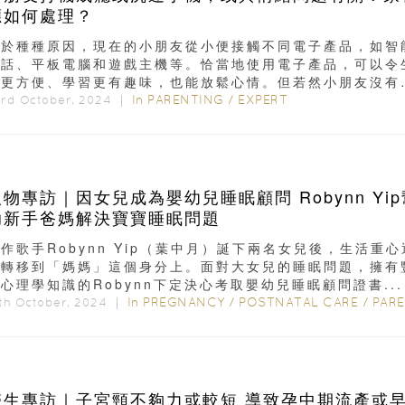
應如何處理？
基於種種原因，現在的小朋友從小便接觸不同電子產品，如智
電話、平板電腦和遊戲主機等。恰當地使用電子產品，可以令
活更方便、學習更有趣味，也能放鬆心情。但若然小朋友沒有
能力...
In
PARENTING
/
EXPERT
3rd October, 2024 ｜
人物專訪｜因女兒成為嬰幼兒睡眠顧問 Robynn Yip
助新手爸媽解決寶寶睡眠問題
作歌手Robynn Yip（葉中月）誕下兩名女兒後，生活重心
漸轉移到「媽媽」這個身分上。面對大女兒的睡眠問題，擁有
心理學知識的Robynn下定決心考取嬰幼兒睡眠顧問證書...
In
PREGNANCY
/
POSTNATAL CARE
/
PARENT
th October, 2024 ｜
生專訪｜子宮頸不夠力或較短 導致孕中期流產或早