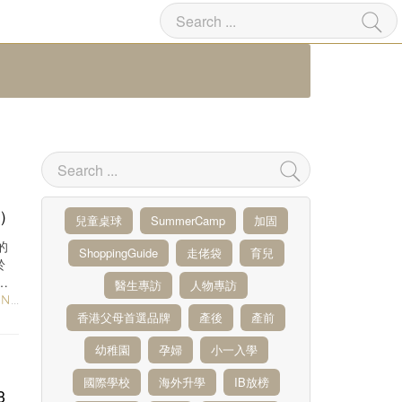
免）
兒童桌球
SummerCamp
加固
的
ShoppingGuide
走佬袋
育兒
於
，
醫生專訪
人物專訪
HS
/
PARENTING
/
EXPERT
香港父母首選品牌
產後
產前
幼稚園
孕婦
小一入學
國際學校
海外升學
IB放榜
3