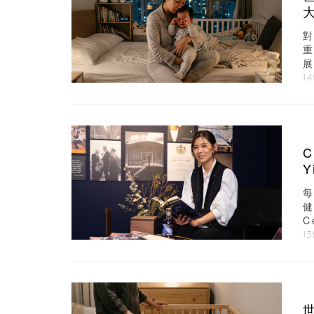
展
—
14
C
健
C
13