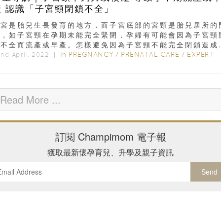
產 認識「子宮頸閉鎖不全」
子宮是胎兒生長發育的地方，而子宮底部的宮頸是胎兒居所的
口，如子宮頸在孕期未能完全緊閉，孕婦有可能會因為子宮頸
不全而流產或早產。怎樣避免因為子宮頸不能完全閉鎖造成..
In
PREGNANCY
/
PRENATAL CARE
/
EXPERT
nd April, 2022 ｜
Read More ...
訂閱
Champimom
電子報
獲取最新懷孕育兒、升學及親子資訊
Send