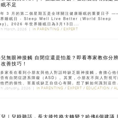
睡眠不足
年 3 月的第二個星期五是全球關注健康睡眠的重要日子 —
界睡眠日 - Sleep Well Live Better（World Sleep
ay)。2026 年世界睡眠日為3月13日...
In
PARENTING
/
EXPERT
th March, 2026 ｜
幼兒無眼神接觸 自閉症還是怕羞？即看專家教你分
與改善技巧！
許多家長在看到小朋友與他人對話時缺乏眼神接觸，會擔心他
是否有自閉症譜系障礙（ASD）。其實，小朋友不與人對視可
與他們的個性、害羞或缺乏自信心有關。想了解如何識別這些
...
In
PARENTING
/
EXPERT
/
EDUCATION
/
ALL EDUC
th January, 2026 ｜
育兒｜兒時聽話，長大後性格大轉變？哈佛6個建議 