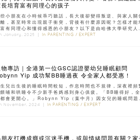
家長培育富有同理心的孩子
有些小朋友在小時候乖巧聽話，長大後卻變得叛逆、與家人關
疏離，甚至時常出現親子衝突，背後有什麼原因呢？怎樣才能
育富有同理心和懂得感恩的小朋友？以下是由哈佛大學研究人
出的6個方法...
In
PARENTING
/
EXPERT
h January, 2025 ｜
人物專訪｜全港第一位GSC認證嬰幼兒睡眠顧問
obynn Yip 成功幫BB睡過夜 令全家人都受惠！
新生兒出生後的睡眠時間較短，作息時間也不規律，深夜裡頻
的餵哺和哄睡令不少新手爸媽感到身心俱疲。「BB睡得好，
都會更開心。」Robynn Yip（葉中月）因女兒的睡眠問題.
In
PARENTING
/
EXPERT
th November, 2024 ｜
小朋友打機成癮或沉迷手機，或與情緒問題有關？家