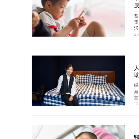
制
2
唱
富
10
醫