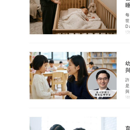
每
世
D
13
況
18