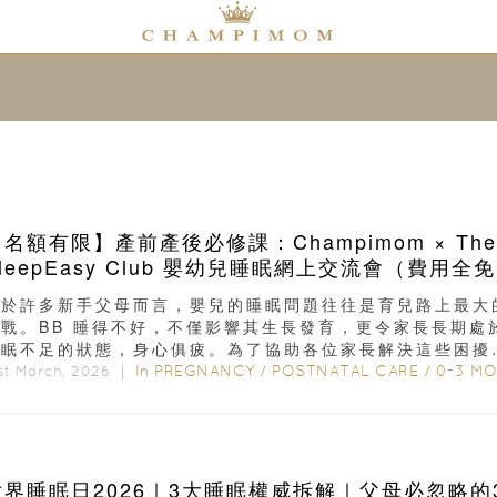
名額有限】產前產後必修課：Champimom × The
leepEasy Club 嬰幼兒睡眠網上交流會（費用全
對於許多新手父母而言，嬰兒的睡眠問題往往是育兒路上最大
挑戰。BB 睡得不好，不僅影響其生長發育，更令家長長期處
睡眠不足的狀態，身心俱疲。為了協助各位家長解決這些困擾
hampimom...
In
PREGNANCY
/
POSTNATAL CARE
/
0-3 MONT
st March, 2026 ｜
世界睡眠日2026｜3大睡眠權威拆解｜父母必忽略的