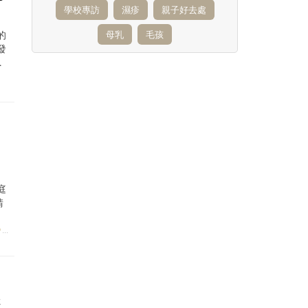
學校專訪
濕疹
親子好去處
的
母乳
毛孩
發
庭
請
S
/
PARENTING
/
EXPERT
否