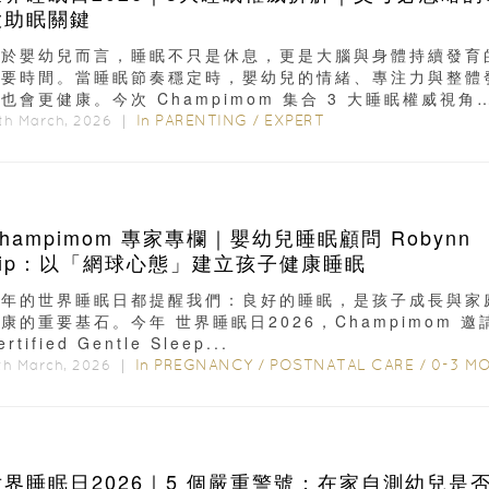
大助眠關鍵
對於嬰幼兒而言，睡眠不只是休息，更是大腦與身體持續發育
重要時間。當睡眠節奏穩定時，嬰幼兒的情緒、專注力與整體
也會更健康。今次 Champimom 集合 3 大睡眠權威視角
—...
In
PARENTING
/
EXPERT
th March, 2026 ｜
hampimom 專家專欄｜嬰幼兒睡眠顧問 Robynn
Yip：以「網球心態」建立孩子健康睡眠
每年的世界睡眠日都提醒我們：良好的睡眠，是孩子成長與家
康的重要基石。今年 世界睡眠日2026，Champimom 邀
ertified Gentle Sleep...
In
PREGNANCY
/
POSTNATAL CARE
/
0-3 MONTH
th March, 2026 ｜
世界睡眠日2026｜5 個嚴重警號：在家自測幼兒是