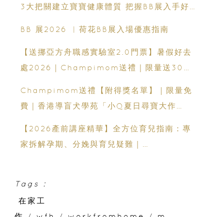
3大把關建立寶寶健康體質 把握BB展入手好
時機
BB 展2026 ︳荷花BB展入場優惠指南
【送挪亞方舟職感實驗室2.0門票】暑假好去
處2026｜Champimom送禮｜限量送30套
親子門票連遊戲代幣 （總值HK$10,680）
Champimom送禮【附得獎名單】｜限量免
體驗六大職業角色 玩轉暑假！
費｜香港導盲犬學苑「小Q夏日尋寶大作
戰」：親子活動＋導盲犬工作示範＋古蹟尋寶
【2026產前講座精華】全方位育兒指南：專
家拆解孕期、分娩與育兒疑難｜
Champimom
Tags :
在家工
作
/
wfh
/
workfromhome
/
m