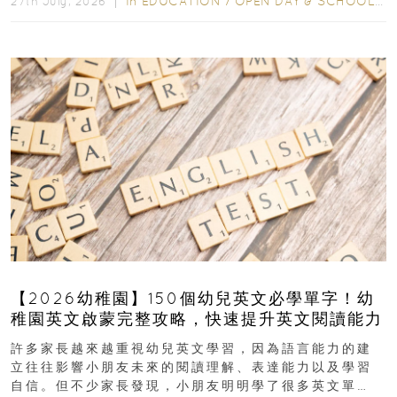
In
EDUCATION
/
OPEN DAY & SCHOOL EVENTS
27th July, 2026 ｜
【2026幼稚園】150個幼兒英文必學單字！幼
稚園英文啟蒙完整攻略，快速提升英文閱讀能力
許多家長越來越重視幼兒英文學習，因為語言能力的建
立往往影響小朋友未來的閱讀理解、表達能力以及學習
自信。但不少家長發現，小朋友明明學了很多英文單