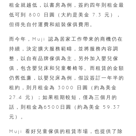
租金就越低，以書房為例，簽約四年則租金最
低可到 800 日圓（大約是美金 7.3 元），
但得先自付運費和組裝傢俱費用。
而今年，Muji 認為居家工作帶來的商機仍在
持續，決定擴大服務範疇，並將服務內容調
整，以自有品牌傢俱為主，另外加入嬰兒傢
俱，包含嬰兒床和兒童餐椅等。而租賃的金額
仍舊低廉，以嬰兒床為例，假設簽訂一年半的
租約，則月租金為 3000 日圓（約為美金
27.4 元）；如果租期較短，僅為三個月的
話，則租金為6500日圓（約為美金 59.37
元）。
Muji 看好兒童傢俱的租賃市場，也提供了除