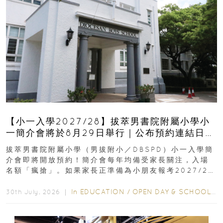
【小一入學2027/28】拔萃男書院附屬小學小
一簡介會將於8月29日舉行｜公布預約連結日期
｜更設有網上重溫
拔萃男書院附屬小學（男拔附小／DBSPD）小一入學簡
介會即將開放預約！簡介會每年均備受家長關注，入場
名額「瘋搶」。如果家長正準備為小朋友報考2027/28
學年小一，想...
In
EDUCATION
/
OPEN DAY & SCHOOL EVENTS
30th July, 2026 ｜