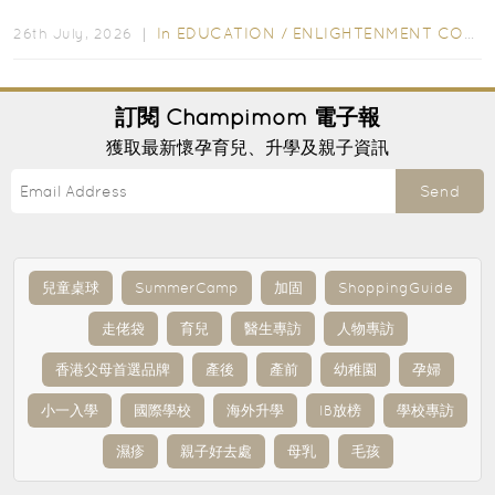
字，真正開始閱讀英文故事書時，仍然容易卡住...
In
EDUCATION
/
ENLIGHTENMENT CORNER
26th July, 2026 ｜
訂閱
Champimom
電子報
獲取最新懷孕育兒、升學及親子資訊
Send
兒童桌球
SummerCamp
加固
ShoppingGuide
走佬袋
育兒
醫生專訪
人物專訪
香港父母首選品牌
產後
產前
幼稚園
孕婦
小一入學
國際學校
海外升學
IB放榜
學校專訪
濕疹
親子好去處
母乳
毛孩