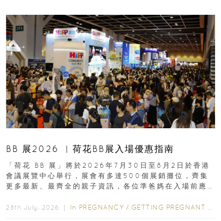
BB 展2026 ︳荷花BB展入場優惠指南
「荷花 BB 展」將於2026年7月30日至8月2日於香港
會議展覽中心舉行，展會有多達500個展銷攤位，齊集
更多最新、最齊全的親子資訊，各位準爸媽在入場前應
先閱讀購物指南...
In
PREGNANCY
/
GETTING PREGNANT
/
P
28th July, 2026 ｜