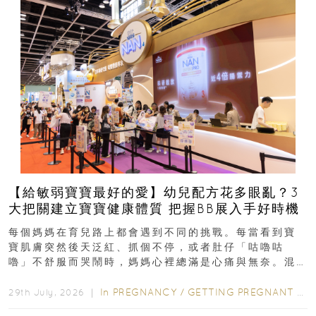
【給敏弱寶寶最好的愛】幼兒配方花多眼亂？3
大把關建立寶寶健康體質 把握BB展入手好時機
每個媽媽在育兒路上都會遇到不同的挑戰。每當看到寶
寶肌膚突然後天泛紅、抓個不停，或者肚仔「咕嚕咕
嚕」不舒服而哭鬧時，媽媽心裡總滿是心痛與無奈。混
合餵養揀奶粉？選擇幼兒配...
In
PREGNANCY
/
GETTING PREGNANT
/
P
29th July, 2026 ｜