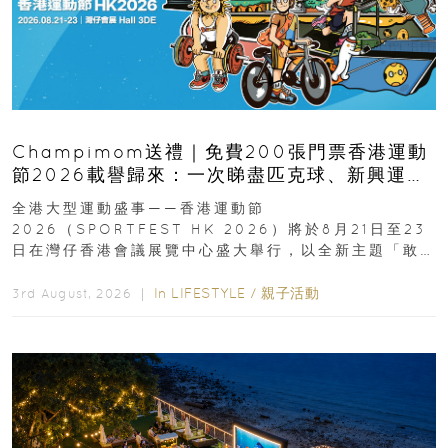
Champimom送禮｜免費200張門票香港運動
節2026載譽歸來：一次睇盡匹克球、新興運
動、街舞比賽＋逾百運動品牌展覽
全港大型運動盛事——香港運動節
2026（SPORTFEST HK 2026）將於8月21日至23
日在灣仔香港會議展覽中心盛大舉行，以全新主題「敢
運動大排檔」登場，集合...
In
LIFESTYLE
/
親子活動
3rd August, 2026 ｜