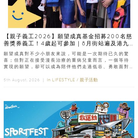
【親子義工2026】願望成真基金招募200名慈
善獎券義工！4歲起可參加｜8月街站遍及港九
新界
願望成真對不少小朋友來說，可能是一次期待已久的驚
喜；但對正在接受漫長治療的重病兒童而言，一個等待
實現的願望，卻可以成為陪伴他們走過低谷、勇敢面對
逆境的重要力量。▲ 願...
In
LIFESTYLE
/
親子活動
5th August, 2026 ｜