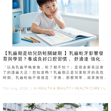
【乳齒期是幼兒防蛀關鍵期 】乳齒蛀牙影響發
育與學習？養成良好口腔習慣， 舒適達 強化琺
瑯質 兒童牙膏防護指南
「以為乳齒早晚會換，蛀了都不怕？」是很多家長誤會
了的護齒大忌！您知道嗎？乳齒期正是兒童蛀牙的高危
時期。乳齒蛀蝕不僅僅是「牙痛」那麼簡單，就算換恆
齒也有影響！後果將如骨牌效應般...
In
HEALTH & BEAUTY
/
HEALTH CARE
/
LIFESTYLE
31st July, 2026 ｜