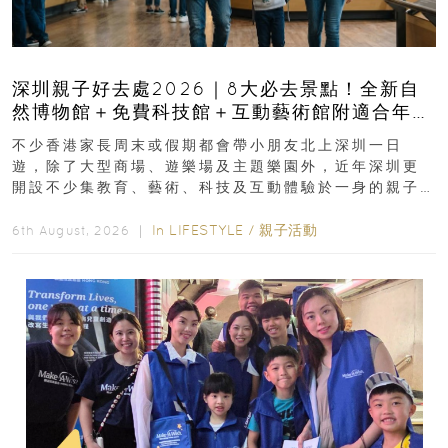
深圳親子好去處2026｜8大必去景點！全新自
然博物館＋免費科技館＋互動藝術館附適合年
齡、交通、門票、開放時間
不少香港家長周末或假期都會帶小朋友北上深圳一日
遊，除了大型商場、遊樂場及主題樂園外，近年深圳更
開設不少集教育、藝術、科技及互動體驗於一身的親子
好去處！暑假唔想再行商場...
In
LIFESTYLE
/
親子活動
6th August, 2026 ｜