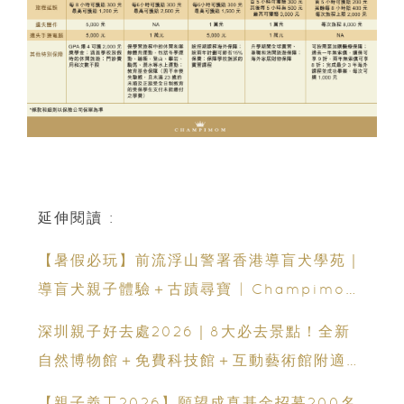
延伸閱讀 :
【暑假必玩】前流浮山警署香港導盲犬學苑｜
導盲犬親子體驗＋古蹟尋寶 | Champimom
送3組免費名額
深圳親子好去處2026｜8大必去景點！全新
自然博物館＋免費科技館＋互動藝術館附適合
年齡、交通、門票、開放時間
【親子義工2026】願望成真基金招募200名