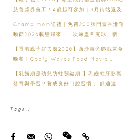
慈善獎券義工！4歲起可參加｜8月街站遍及
港九新界
Champimom送禮｜免費200張門票香港運
動節2026載譽歸來：一次睇盡匹克球、新興
運動、街舞比賽＋逾百運動品牌展覽
【香港親子好去處2026】西沙海旁睇戲兼食
晚餐！Goofy Waves Food Movie
Night 戶外影院逢週末登場
【乳齒期是幼兒防蛀關鍵期 】乳齒蛀牙影響
發育與學習？養成良好口腔習慣， 舒適達 強
化琺瑯質 兒童牙膏防護指南
Tags :