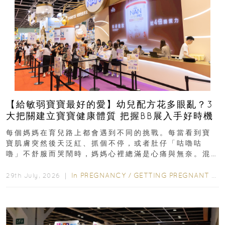
【給敏弱寶寶最好的愛】幼兒配方花多眼亂？3
大把關建立寶寶健康體質 把握BB展入手好時機
每個媽媽在育兒路上都會遇到不同的挑戰。每當看到寶
寶肌膚突然後天泛紅、抓個不停，或者肚仔「咕嚕咕
嚕」不舒服而哭鬧時，媽媽心裡總滿是心痛與無奈。混
合餵養揀奶粉？選擇幼兒配...
In
PREGNANCY
/
GETTING PREGNANT
/
P
29th July, 2026 ｜