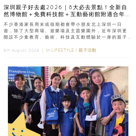
深圳親子好去處2026｜8大必去景點！全新自
然博物館＋免費科技館＋互動藝術館附適合年
齡、交通、門票、開放時間
不少香港家長周末或假期都會帶小朋友北上深圳一日
遊，除了大型商場、遊樂場及主題樂園外，近年深圳更
開設不少集教育、藝術、科技及互動體驗於一身的親子
好去處！暑假唔想再行商場...
In
LIFESTYLE
/
親子活動
6th August, 2026 ｜