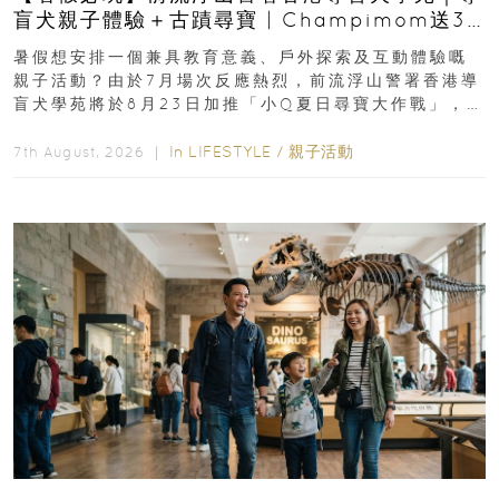
盲犬親子體驗＋古蹟尋寶 | Champimom送3
組免費名額
暑假想安排一個兼具教育意義、戶外探索及互動體驗嘅
親子活動？由於7月場次反應熱烈，前流浮山警署香港導
盲犬學苑將於8月23日加推「小Q夏日尋寶大作戰」，家
長與小朋友可以走進前流浮山警署...
In
LIFESTYLE
/
親子活動
7th August, 2026 ｜