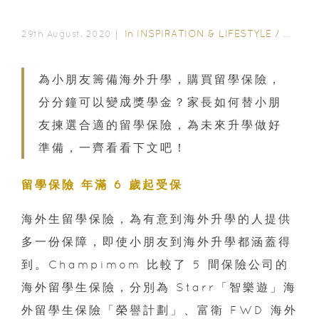
In
INSPIRATION & LIFESTYLE
/
WEALT
29th August, 2020｜
為小朋友籌備海外升學，購買留學保險，
分分鐘可以變成獎學金？家長如何替小朋
友揀選合適的留學保險，為未來升學做好
準備，一齊看看下文吧！
留學保險 年滿 6 歲起受保
海外生留學保險，為有意到海外升學的人提供
多一份保障，即使小朋友到海外升學都涵蓋得
到。Champimom 比較了 5 間保險公司的
海外留學生保險，分別為 Starr「智樂遊」海
外留學生保險「榮譽計劃」、富衛 FWD 海外