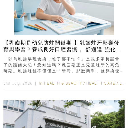
【乳齒期是幼兒防蛀關鍵期 】乳齒蛀牙影響發
育與學習？養成良好口腔習慣， 舒適達 強化琺
瑯質 兒童牙膏防護指南
「以為乳齒早晚會換，蛀了都不怕？」是很多家長誤會
了的護齒大忌！您知道嗎？乳齒期正是兒童蛀牙的高危
時期。乳齒蛀蝕不僅僅是「牙痛」那麼簡單，就算換恆
齒也有影響！後果將如骨牌效應般...
In
HEALTH & BEAUTY
/
HEALTH CARE
/
LIFESTYLE
31st July, 2026 ｜