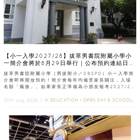
【小一入學2027/28】拔萃男書院附屬小學小
一簡介會將於8月29日舉行｜公布預約連結日期
｜更設有網上重溫
拔萃男書院附屬小學（男拔附小／DBSPD）小一入學簡
介會即將開放預約！簡介會每年均備受家長關注，入場
名額「瘋搶」。如果家長正準備為小朋友報考2027/28
學年小一，想...
In
EDUCATION
/
OPEN DAY & SCHOOL EVENTS
30th July, 2026 ｜