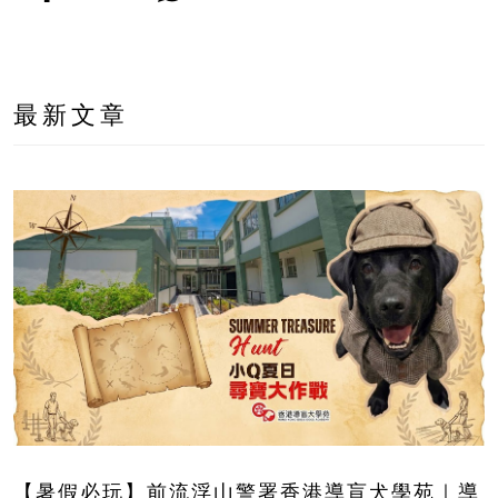
最新文章
【暑假必玩】前流浮山警署香港導盲犬學苑｜導