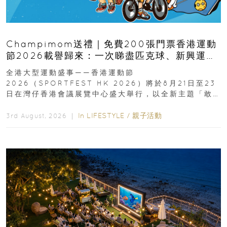
Champimom送禮｜免費200張門票香港運動
節2026載譽歸來：一次睇盡匹克球、新興運
動、街舞比賽＋逾百運動品牌展覽
全港大型運動盛事——香港運動節
2026（SPORTFEST HK 2026）將於8月21日至23
日在灣仔香港會議展覽中心盛大舉行，以全新主題「敢
運動大排檔」登場，集合...
In
LIFESTYLE
/
親子活動
3rd August, 2026 ｜