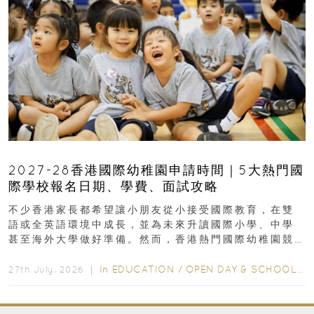
2027-28香港國際幼稚園申請時間｜5大熱門國
際學校報名日期、學費、面試攻略
不少香港家長都希望讓小朋友從小接受國際教育，在雙
語或全英語環境中成長，並為未來升讀國際小學、中學
甚至海外大學做好準備。然而，香港熱門國際幼稚園競
爭激烈，大部分學校會於入學前約一年開始接受申請...
In
EDUCATION
/
OPEN DAY & SCHOOL EVENTS
27th July, 2026 ｜