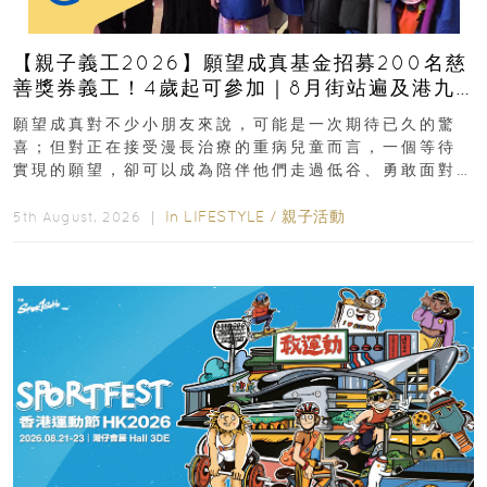
【親子義工2026】願望成真基金招募200名慈
善獎券義工！4歲起可參加｜8月街站遍及港九
新界
願望成真對不少小朋友來說，可能是一次期待已久的驚
喜；但對正在接受漫長治療的重病兒童而言，一個等待
實現的願望，卻可以成為陪伴他們走過低谷、勇敢面對
逆境的重要力量。▲ 願...
In
LIFESTYLE
/
親子活動
5th August, 2026 ｜