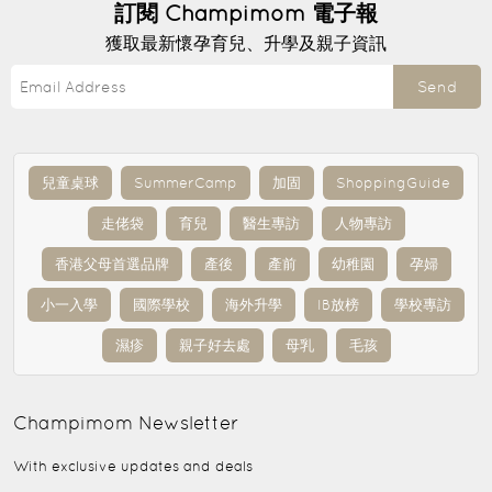
訂閱
Champimom
電子報
獲取最新懷孕育兒、升學及親子資訊
Send
兒童桌球
SummerCamp
加固
ShoppingGuide
走佬袋
育兒
醫生專訪
人物專訪
香港父母首選品牌
產後
產前
幼稚園
孕婦
小一入學
國際學校
海外升學
IB放榜
學校專訪
濕疹
親子好去處
母乳
毛孩
Champimom
Newsletter
With exclusive updates and deals