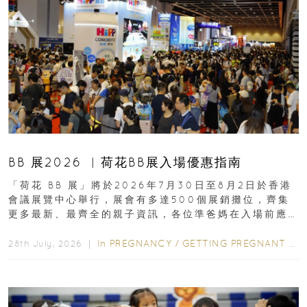
BB 展2026 ︳荷花BB展入場優惠指南
「荷花 BB 展」將於2026年7月30日至8月2日於香港
會議展覽中心舉行，展會有多達500個展銷攤位，齊集
更多最新、最齊全的親子資訊，各位準爸媽在入場前應
先閱讀購物指南...
In
PREGNANCY
/
GETTING PREGNANT
/
P
28th July, 2026 ｜