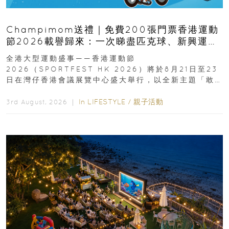
Champimom送禮｜免費200張門票香港運動
節2026載譽歸來：一次睇盡匹克球、新興運
動、街舞比賽＋逾百運動品牌展覽
全港大型運動盛事——香港運動節
2026（SPORTFEST HK 2026）將於8月21日至23
日在灣仔香港會議展覽中心盛大舉行，以全新主題「敢
運動大排檔」登場，集合...
In
LIFESTYLE
/
親子活動
3rd August, 2026 ｜