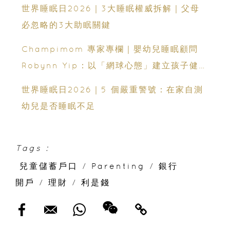
嬰幼兒睡眠網上交流會（費用全免）
世界睡眠日2026｜3大睡眠權威拆解｜父母
必忽略的3大助眠關鍵
Champimom 專家專欄｜嬰幼兒睡眠顧問
Robynn Yip：以「網球心態」建立孩子健康
睡眠
世界睡眠日2026｜5 個嚴重警號：在家自測
幼兒是否睡眠不足
Tags :
兒童儲蓄戶口
/
Parenting
/
銀行
開戶
/
理財
/
利是錢