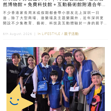
然博物館＋免費科技館＋互動藝術館附適合年
齡、交通、門票、開放時間
不少香港家長周末或假期都會帶小朋友北上深圳一日
遊，除了大型商場、遊樂場及主題樂園外，近年深圳更
開設不少集教育、藝術、科技及互動體驗於一身的親子
好去處！暑假唔想再行商場...
In
LIFESTYLE
/
親子活動
6th August, 2026 ｜