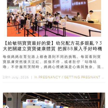
【給敏弱寶寶最好的愛】幼兒配方花多眼亂？3
大把關建立寶寶健康體質 把握BB展入手好時機
每個媽媽在育兒路上都會遇到不同的挑戰。每當看到寶
寶肌膚突然後天泛紅、抓個不停，或者肚仔「咕嚕咕
嚕」不舒服而哭鬧時，媽媽心裡總滿是心痛與無奈。混
合餵養揀奶粉？選擇幼兒配...
In
PREGNANCY
/
GETTING PREGNANT
/
P
29th July, 2026 ｜