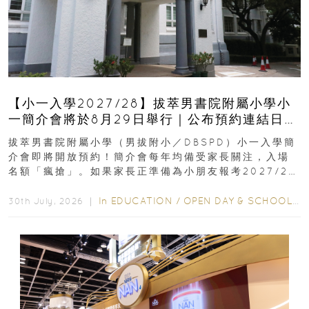
【小一入學2027/28】拔萃男書院附屬小學小
一簡介會將於8月29日舉行｜公布預約連結日期
｜更設有網上重溫
拔萃男書院附屬小學（男拔附小／DBSPD）小一入學簡
介會即將開放預約！簡介會每年均備受家長關注，入場
名額「瘋搶」。如果家長正準備為小朋友報考2027/28
學年小一，想...
In
EDUCATION
/
OPEN DAY & SCHOOL EVENTS
30th July, 2026 ｜