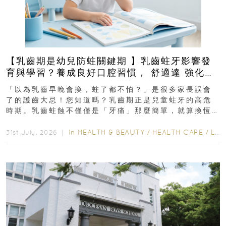
【乳齒期是幼兒防蛀關鍵期 】乳齒蛀牙影響發
育與學習？養成良好口腔習慣， 舒適達 強化琺
瑯質 兒童牙膏防護指南
「以為乳齒早晚會換，蛀了都不怕？」是很多家長誤會
了的護齒大忌！您知道嗎？乳齒期正是兒童蛀牙的高危
時期。乳齒蛀蝕不僅僅是「牙痛」那麼簡單，就算換恆
齒也有影響！後果將如骨牌效應般...
In
HEALTH & BEAUTY
/
HEALTH CARE
/
LIFESTYLE
31st July, 2026 ｜