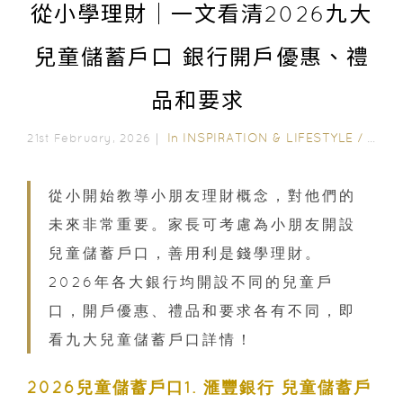
從小學理財｜一文看清2026九大
兒童儲蓄戶口 銀行開戶優惠、禮
品和要求
In
INSPIRATION & LIFESTYLE
/
WEA
21st February, 2026｜
從小開始教導小朋友理財概念，對他們的
未來非常重要。家長可考慮為小朋友開設
兒童儲蓄戶口，善用利是錢學理財。
2026年各大銀行均開設不同的兒童戶
口，開戶優惠、禮品和要求各有不同，即
看九大兒童儲蓄戶口詳情！
2026兒童儲蓄戶口1. 滙豐銀行 兒童儲蓄戶