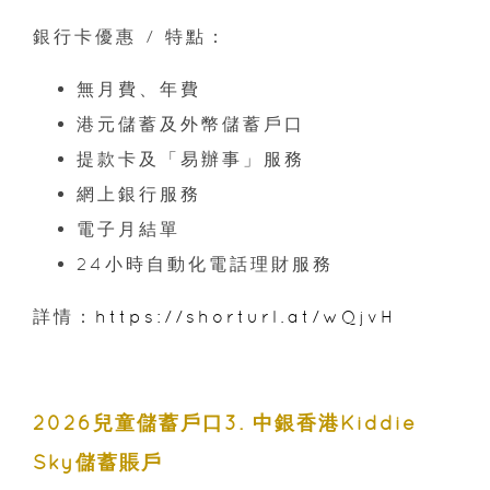
銀行卡優惠 / 特點：
無月費、年費
港元儲蓄及外幣儲蓄戶口
提款卡及「易辦事」服務
網上銀行服務
電子月結單
24小時自動化電話理財服務
詳情：
https://shorturl.at/wQjvH
2026兒童儲蓄戶口3. 中銀香港Kiddie
Sky儲蓄賬戶