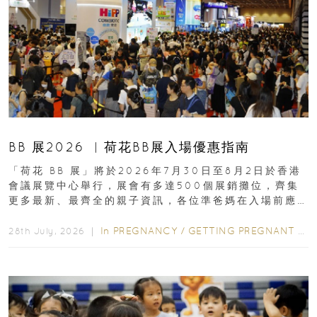
BB 展2026 ︳荷花BB展入場優惠指南
「荷花 BB 展」將於2026年7月30日至8月2日於香港
會議展覽中心舉行，展會有多達500個展銷攤位，齊集
更多最新、最齊全的親子資訊，各位準爸媽在入場前應
先閱讀購物指南...
In
PREGNANCY
/
GETTING PREGNANT
/
P
28th July, 2026 ｜