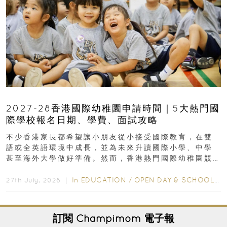
2027-28香港國際幼稚園申請時間｜5大熱門國
際學校報名日期、學費、面試攻略
不少香港家長都希望讓小朋友從小接受國際教育，在雙
語或全英語環境中成長，並為未來升讀國際小學、中學
甚至海外大學做好準備。然而，香港熱門國際幼稚園競
爭激烈，大部分學校會於入學前約一年開始接受申請...
In
EDUCATION
/
OPEN DAY & SCHOOL EVENTS
27th July, 2026 ｜
訂閱
Champimom
電子報