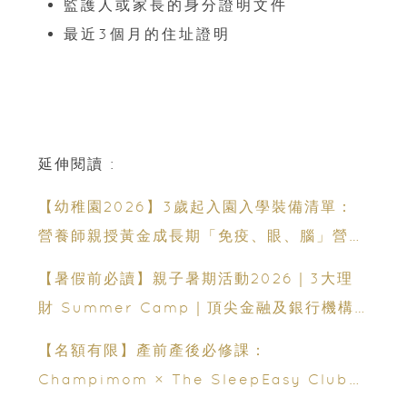
監護人或家長的身分證明文件
最近3個月的住址證明
延伸閱讀 :
【幼稚園2026】3歲起入園入學裝備清單：
營養師親授黃金成長期「免疫、眼、腦」營養
策略
【暑假前必讀】親子暑期活動2026｜3大理
財 Summer Camp｜頂尖金融及銀行機構
專家親授｜ Finpod｜ESF Explore｜理財
【名額有限】產前產後必修課：
實驗室｜投委會理財教育體驗館
Champimom × The SleepEasy Club