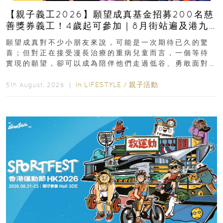
【親子義工2026】願望成真基金招募200名慈
善獎券義工！4歲起可參加｜8月街站遍及港九
新界
願望成真對不少小朋友來說，可能是一次期待已久的驚
喜；但對正在接受漫長治療的重病兒童而言，一個等待
實現的願望，卻可以成為陪伴他們走過低谷、勇敢面對
逆境的重要力量。▲ 願...
In
LIFESTYLE
/
親子活動
5th August, 2026 ｜