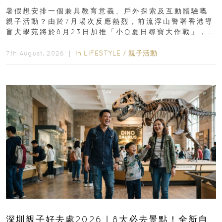
組免費名額
暑假想安排一個兼具教育意義、戶外探索及互動體驗嘅
親子活動？由於7月場次反應熱烈，前流浮山警署香港導
盲犬學苑將於8月23日加推「小Q夏日尋寶大作戰」，家
長與小朋友可以走進前流浮山警署...
In
LIFESTYLE
/
親子活動
7th August, 2026 ｜
深圳親子好去處2026｜8大必去景點！全新自