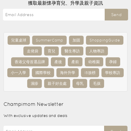
獲取最新懷孕育兒、升學及親子資訊
Send
兒童桌球
SummerCamp
加固
ShoppingGuide
走佬袋
育兒
醫生專訪
人物專訪
香港父母首選品牌
產後
產前
幼稚園
孕婦
小一入學
國際學校
海外升學
IB放榜
學校專訪
濕疹
親子好去處
母乳
毛孩
Champimom
Newsletter
With exclusive updates and deals