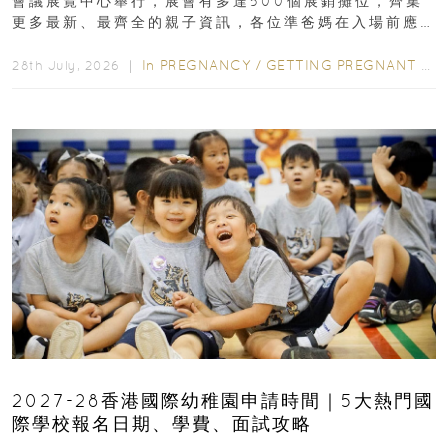
會議展覽中心舉行，展會有多達500個展銷攤位，齊集
更多最新、最齊全的親子資訊，各位準爸媽在入場前應
先閱讀購物指南...
In
PREGNANCY
/
GETTING PREGNANT
/
P
28th July, 2026 ｜
2027-28香港國際幼稚園申請時間｜5大熱門國
際學校報名日期、學費、面試攻略