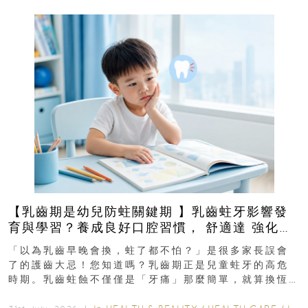
【乳齒期是幼兒防蛀關鍵期 】乳齒蛀牙影響發
育與學習？養成良好口腔習慣， 舒適達 強化琺
瑯質 兒童牙膏防護指南
「以為乳齒早晚會換，蛀了都不怕？」是很多家長誤會
了的護齒大忌！您知道嗎？乳齒期正是兒童蛀牙的高危
時期。乳齒蛀蝕不僅僅是「牙痛」那麼簡單，就算換恆
齒也有影響！後果將如骨牌效應般...