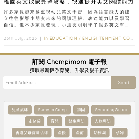
稚園英文啟蒙完整攻略，快速提升英文閱讀能力
許多家長越來越重視幼兒英文學習，因為語言能力的建
立往往影響小朋友未來的閱讀理解、表達能力以及學習
自信。但不少家長發現，小朋友明明學了很多英文單
字，真正開始閱讀英文故事書時，仍然容易卡住...
In
EDUCATION
/
ENLIGHTENMENT CORNER
26th July, 2026 ｜
訂閱
Champimom
電子報
獲取最新懷孕育兒、升學及親子資訊
Send
兒童桌球
SummerCamp
加固
ShoppingGuide
走佬袋
育兒
醫生專訪
人物專訪
香港父母首選品牌
產後
產前
幼稚園
孕婦