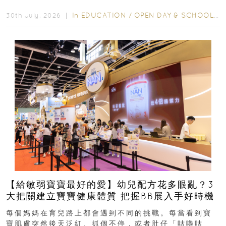
學年小一，想...
In
EDUCATION
/
OPEN DAY & SCHOOL EVENTS
30th July, 2026 ｜
【給敏弱寶寶最好的愛】幼兒配方花多眼亂？3
大把關建立寶寶健康體質 把握BB展入手好時機
每個媽媽在育兒路上都會遇到不同的挑戰。每當看到寶
寶肌膚突然後天泛紅、抓個不停，或者肚仔「咕嚕咕