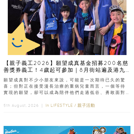
【親子義工2026】願望成真基金招募200名慈
善獎券義工！4歲起可參加｜8月街站遍及港九
新界
願望成真對不少小朋友來說，可能是一次期待已久的驚
喜；但對正在接受漫長治療的重病兒童而言，一個等待
實現的願望，卻可以成為陪伴他們走過低谷、勇敢面對
逆境的重要力量。▲ 願...
In
LIFESTYLE
/
親子活動
5th August, 2026 ｜