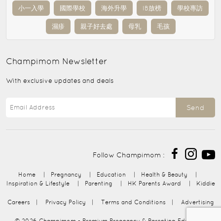
小一入學
國際學校
海外升學
IB放榜
學校專訪
濕疹
親子好去處
母乳
毛孩
Champimom
Newsletter
With exclusive updates and deals
Send
Follow Champimom :
Home
|
Pregnancy
|
Education
|
Health & Beauty
|
Inspiration & Lifestyle
|
Parenting
|
HK Parents Award
|
Kiddie
Careers
|
Privacy Policy
|
Terms and Conditions
|
Advertising
© 2026
Champimom
- Premium Pregnancy & Parenting Education