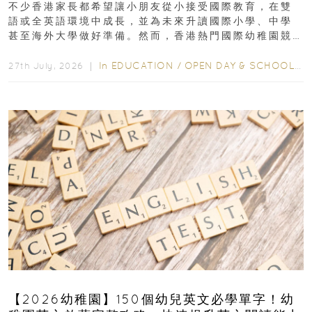
不少香港家長都希望讓小朋友從小接受國際教育，在雙
語或全英語環境中成長，並為未來升讀國際小學、中學
甚至海外大學做好準備。然而，香港熱門國際幼稚園競
爭激烈，大部分學校會於入學前約一年開始接受申請...
In
EDUCATION
/
OPEN DAY & SCHOOL EVENTS
27th July, 2026 ｜
【2026幼稚園】150個幼兒英文必學單字！幼