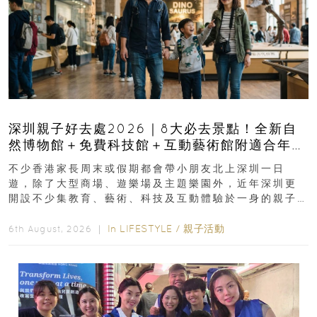
深圳親子好去處2026｜8大必去景點！全新自
然博物館＋免費科技館＋互動藝術館附適合年
齡、交通、門票、開放時間
不少香港家長周末或假期都會帶小朋友北上深圳一日
遊，除了大型商場、遊樂場及主題樂園外，近年深圳更
開設不少集教育、藝術、科技及互動體驗於一身的親子
好去處！暑假唔想再行商場...
In
LIFESTYLE
/
親子活動
6th August, 2026 ｜