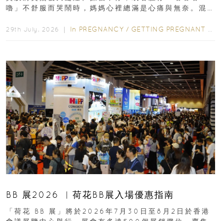
嚕」不舒服而哭鬧時，媽媽心裡總滿是心痛與無奈。混
合餵養揀奶粉？選擇幼兒配...
In
PREGNANCY
/
GETTING PREGNANT
/
P
29th July, 2026 ｜
BB 展2026 ︳荷花BB展入場優惠指南
「荷花 BB 展」將於2026年7月30日至8月2日於香港