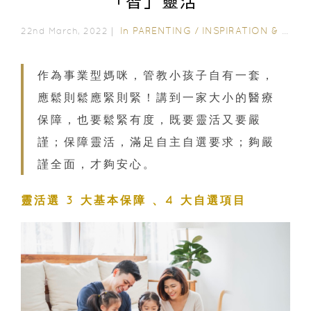
「智」靈活
In
PARENTING
/
INSPIRATION & LIFESTYLE
22nd March, 2022｜
作為事業型媽咪，管教小孩子自有一套，
應鬆則鬆應緊則緊！講到一家大小的醫療
保障，也要鬆緊有度，既要靈活又要嚴
謹；保障靈活，滿足自主自選要求；夠嚴
謹全面，才夠安心。
靈活選 3 大基本保障 、4 大自選項目