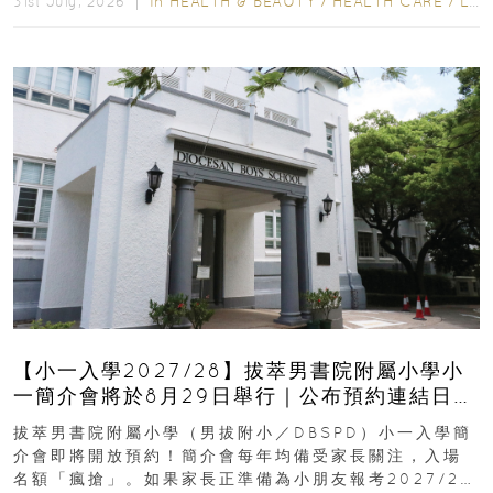
In
HEALTH & BEAUTY
/
HEALTH CARE
/
LIFESTYLE
31st July, 2026 ｜
【小一入學2027/28】拔萃男書院附屬小學小
一簡介會將於8月29日舉行｜公布預約連結日期
｜更設有網上重溫
拔萃男書院附屬小學（男拔附小／DBSPD）小一入學簡
介會即將開放預約！簡介會每年均備受家長關注，入場
名額「瘋搶」。如果家長正準備為小朋友報考2027/28