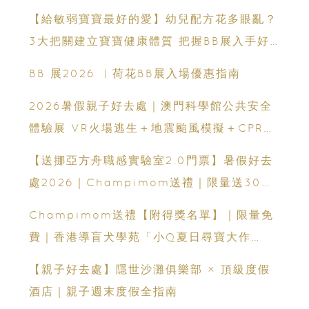
【給敏弱寶寶最好的愛】幼兒配方花多眼亂？
3大把關建立寶寶健康體質 把握BB展入手好
時機
BB 展2026 ︳荷花BB展入場優惠指南
2026暑假親子好去處｜澳門科學館公共安全
體驗展 VR火場逃生＋地震颱風模擬＋CPR急
救體驗 寓玩樂於生命教育一次玩盡
【送挪亞方舟職感實驗室2.0門票】暑假好去
處2026｜Champimom送禮｜限量送30套
親子門票連遊戲代幣 （總值HK$10,680）
Champimom送禮【附得獎名單】｜限量免
體驗六大職業角色 玩轉暑假！
費｜香港導盲犬學苑「小Q夏日尋寶大作
戰」：親子活動＋導盲犬工作示範＋古蹟尋寶
【親子好去處】隱世沙灘俱樂部 × 頂級度假
酒店｜親子週末度假全指南