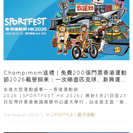
Champimom送禮｜免費200張門票香港運動
節2026載譽歸來：一次睇盡匹克球、新興運
動、街舞比賽＋逾百運動品牌展覽
全港大型運動盛事——香港運動節
2026（SPORTFEST HK 2026）將於8月21日至23
日在灣仔香港會議展覽中心盛大舉行，以全新主題「敢
運動大排檔」登場，集合...
In
LIFESTYLE
/
親子活動
3rd August, 2026 ｜