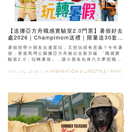
【送挪亞方舟職感實驗室2.0門票】暑假好去
處2026｜Champimom送禮｜限量送30套親
子門票連遊戲代幣 （總值HK$10,680） 體
暑假想帶小朋友去邊度玩，又想玩得有意義？今年暑
驗六大職業角色 玩轉暑假！
假，香港馬灣公園挪亞方舟推出全新升級 「職感實
驗室2.0：玩轉暑假」，讓小朋友化身六大夢想職
業，包括牛乳雪糕研發員、太空...
In
INSPIRATION & LIFESTYLE
/
FAMILY FUN
13th July, 2026 ｜