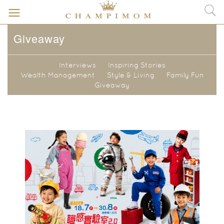
Giveaway
Interviews
Inspiring Stories
Wealth Management
Style & Living
Family Fun
Giveaway