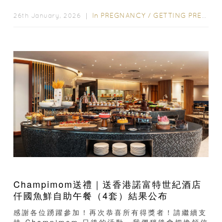
門票，數量有限，僅...
In
PREGNANCY
/
GETTING PREGNANT
26th January, 2026 ｜
Champimom送禮｜送香港諾富特世紀酒店
仟國魚鮮自助午餐（4套）結果公布
感謝各位踴躍參加！再次恭喜所有得獎者！請繼續支