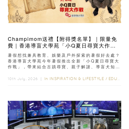
Champimom送禮【附得獎名單】｜限量免
費｜香港導盲犬學苑「小Q夏日尋寶大作
戰」：親子活動＋導盲犬工作示範＋古蹟尋
暑假想找兼具教育、娛樂及戶外探索的暑假好去處？
寶
香港導盲犬學苑今年暑假推出全新「小Q夏日尋寶大
作戰」，帶來結合古蹟尋寶、親子解謎、導盲犬知識
及治療犬互動的親子體驗。活動於前流浮山警署舉
行...
In
INSPIRATION & LIFESTYLE
/
EDUCATION
10th July, 2026 ｜