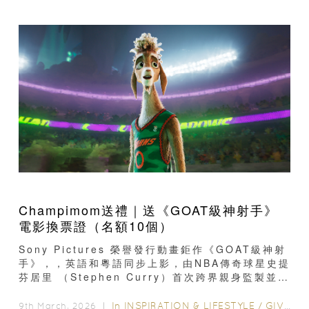
XXXXNg YP 6105...
Champimom送禮｜送《GOAT級神射手》
電影換票證（名額10個）
Sony Pictures 榮譽發行動畫鉅作《GOAT級神射
手》，，英語和粵語同步上影，由NBA傳奇球星史提
芬居里 （Stephen Curry）首次跨界親身監製並獻
聲演出...
In
INSPIRATION & LIFESTYLE
/
GIVEAWAY
9th March, 2026 ｜