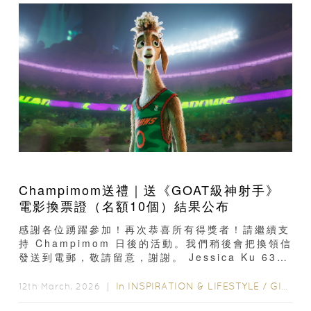
Champimom送禮｜送《GOAT級神射手》
電影換票證（名額10個）結果公布
感謝各位踴躍參加！再次恭喜所有得獎者！請繼續支
持 Champimom 日後的活動。我們稍後會把換領信
發送到電郵，敬請留意，謝謝。 Jessica Ku 6359
XXXXChan Chun Hei 9735 XXXXKatie‌ Tung
6072 XXXXLAU WING SUM 9126
In
INSPIRATION & LIFESTYLE
/
GIVEAWAY
12th March, 2026 ｜
XXXXCherry Chui 9843 XXXXKay H 6867