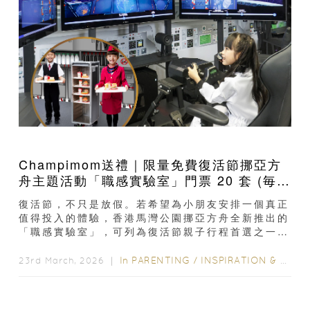
Champimom送禮｜限量免費復活節挪亞方
舟主題活動「職感實驗室」門票 20 套 (毎套
門票兩張連10個遊戲代幣) 價值$7920｜小
復活節，不只是放假。若希望為小朋友安排一個真正
朋友化身夢想實習生體驗 6大職業
值得投入的體驗，香港馬灣公園挪亞方舟全新推出的
「職感實驗室」，可列為復活節親子行程首選之一。
以「玩樂 × 學習 × 未來啟發」為核心概念...
In
PARENTING
/
INSPIRATION & LIFESTYLE
23rd March, 2026 ｜