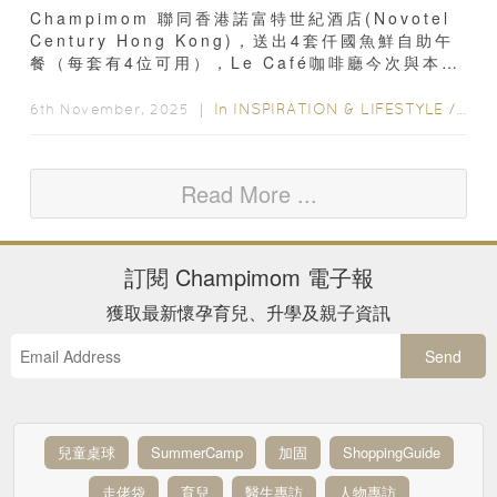
Champimom 聯同香港諾富特世紀酒店(Novotel
Century Hong Kong)，送出4套仟國魚鮮自助午
餐（每套有4位可用），Le Café咖啡廳今次與本地
海產養殖專家...
In
INSPIRATION & LIFESTYLE
/
GIV
6th November, 2025 ｜
Read More ...
訂閱
Champimom
電子報
獲取最新懷孕育兒、升學及親子資訊
Send
兒童桌球
SummerCamp
加固
ShoppingGuide
走佬袋
育兒
醫生專訪
人物專訪