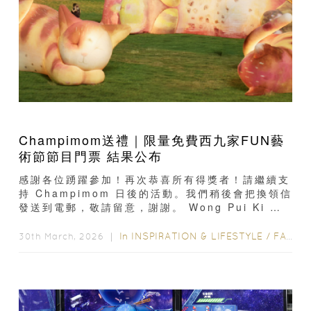
Champimom送禮｜限量免費西九家FUN藝
術節節目門票 結果公布
感謝各位踴躍參加！再次恭喜所有得獎者！請繼續支
持 Champimom 日後的活動。我們稍後會把換領信
發送到電郵，敬請留意，謝謝。 Wong Pui Ki
9624XXXXEmma Ng 9630XXXXRex Cheng
9669XXXXJessica Lee 9015XXX
In
INSPIRATION & LIFESTYLE
/
FAMILY FUN
30th March, 2026 ｜