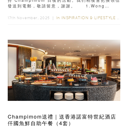
持 Champimom 日後的活動。我們稍後會把換領信
發送到電郵，敬請留意，謝謝。 1.Wong
Yuen 2.Shirley Chau3.Cat Chau4.Simpson
Lee
In
INSPIRATION & LIFESTYLE
/
GI
17th November, 2025 ｜
Champimom送禮｜送香港諾富特世紀酒店
仟國魚鮮自助午餐（4套）