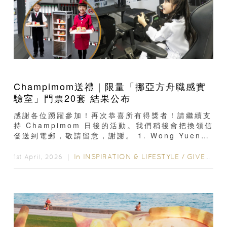
Champimom送禮｜限量「挪亞方舟職感實
驗室」門票20套 結果公布
感謝各位踴躍參加！再次恭喜所有得獎者！請繼續支
持 Champimom 日後的活動。我們稍後會把換領信
發送到電郵，敬請留意，謝謝。 1. Wong Yuen
6398XXXX 2. Yee Yan 6898XXXX 3. BoBo
Wong 5298XXXX 4. Chan Yuet Heung
In
INSPIRATION & LIFESTYLE
/
GIVEAWAY
1st April, 2026 ｜
Connie 9646XXXX 5. Ho wing suet
9768XXXX 6. Annie...