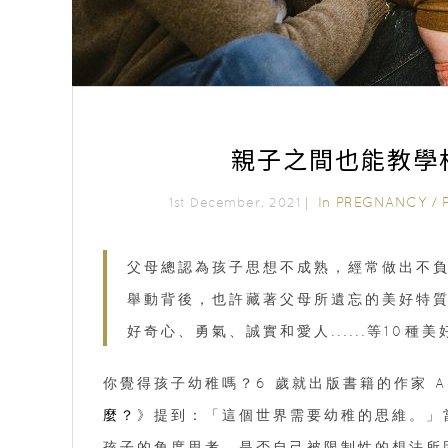
親子之間也能教學
In
PREGNANCY
/
1st December, 2021｜
父母總認為孩子思想不成熟，經常做出不
舉動背後，也許藏著父母所遺忘的美好特
好奇心、勇氣、誠實和愛人......等10種
你覺得孩子幼稚嗎？6 歲就出版書籍的作家 Ado
麼？
》提到：「這個世界需要幼稚的思維。」
孩子的角度思考，是否自己被限制性的想法所