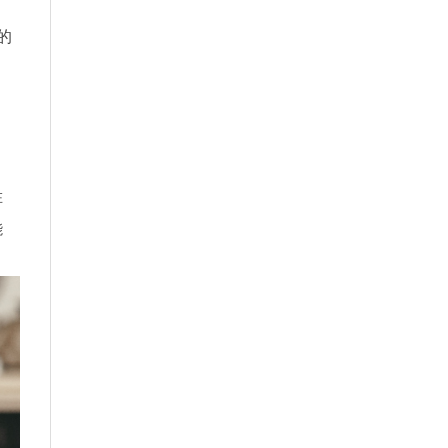
的
自
在
能