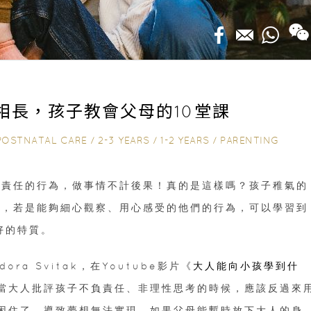
相長，孩子教會父母的10堂課
POSTNATAL CARE
/
2-3 YEARS
/
1-2 YEARS
/
PARENTING
負責任的行為，做事情不計後果！真的是這樣嗎？孩子稚氣的
質，若是能夠細心觀察、用心感受的他們的行為，可以學習到
美好的特質。
ra Svitak，在Youtube影片《
大人能向小孩學到什
當大人批評孩子不負責任、非理性思考的時候，應該反過來
困住了，導致夢想無法實現。如果父母能暫時放下大人的身