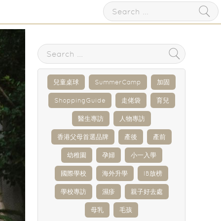
兒童桌球
SummerCamp
加固
ShoppingGuide
走佬袋
育兒
醫生專訪
人物專訪
香港父母首選品牌
產後
產前
幼稚園
孕婦
小一入學
國際學校
海外升學
IB放榜
學校專訪
濕疹
親子好去處
母乳
毛孩