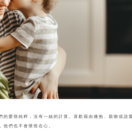
們的愛很純粹，沒有一絲的計算。喜歡藉由擁抱、親吻或說
，他們也不會懷恨在心。