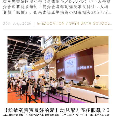
拔萃男書院附屬小學（男拔附小／DBSPD）小一入學簡
介會即將開放預約！簡介會每年均備受家長關注，入場
名額「瘋搶」。如果家長正準備為小朋友報考2027/28
學年小一，想...
In
EDUCATION
/
OPEN DAY & SCHOOL EVENTS
30th July, 2026 ｜
【給敏弱寶寶最好的愛】幼兒配方花多眼亂？3