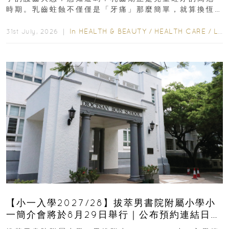
時期。乳齒蛀蝕不僅僅是「牙痛」那麼簡單，就算換恆
齒也有影響！後果將如骨牌效應般...
In
HEALTH & BEAUTY
/
HEALTH CARE
/
LIFESTYLE
31st July, 2026 ｜
【小一入學2027/28】拔萃男書院附屬小學小
一簡介會將於8月29日舉行｜公布預約連結日期
｜更設有網上重溫