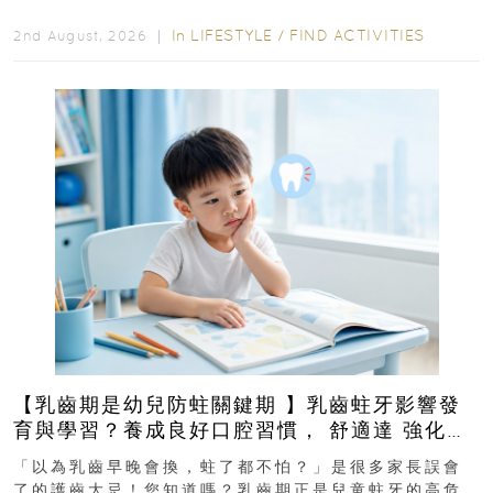
In
LIFESTYLE
/
FIND ACTIVITIES
2nd August, 2026 ｜
【乳齒期是幼兒防蛀關鍵期 】乳齒蛀牙影響發
育與學習？養成良好口腔習慣， 舒適達 強化琺
瑯質 兒童牙膏防護指南
「以為乳齒早晚會換，蛀了都不怕？」是很多家長誤會
了的護齒大忌！您知道嗎？乳齒期正是兒童蛀牙的高危