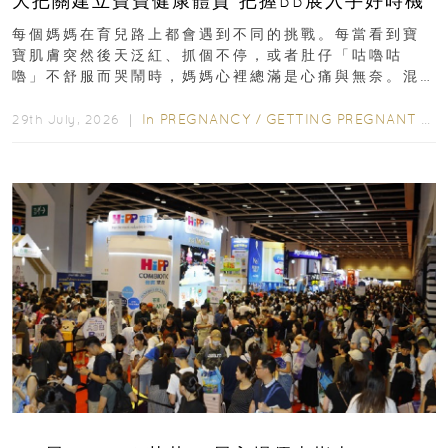
大把關建立寶寶健康體質 把握BB展入手好時機
每個媽媽在育兒路上都會遇到不同的挑戰。每當看到寶
寶肌膚突然後天泛紅、抓個不停，或者肚仔「咕嚕咕
嚕」不舒服而哭鬧時，媽媽心裡總滿是心痛與無奈。混
合餵養揀奶粉？選擇幼兒配...
In
PREGNANCY
/
GETTING PREGNANT
/
P
29th July, 2026 ｜