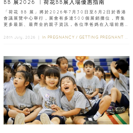
BB 展2026 ︳荷花BB展入場優惠指南
「荷花 BB 展」將於2026年7月30日至8月2日於香港
會議展覽中心舉行，展會有多達500個展銷攤位，齊集
更多最新、最齊全的親子資訊，各位準爸媽在入場前應
先閱讀購物指南...
In
PREGNANCY
/
GETTING PREGNANT
/
P
28th July, 2026 ｜