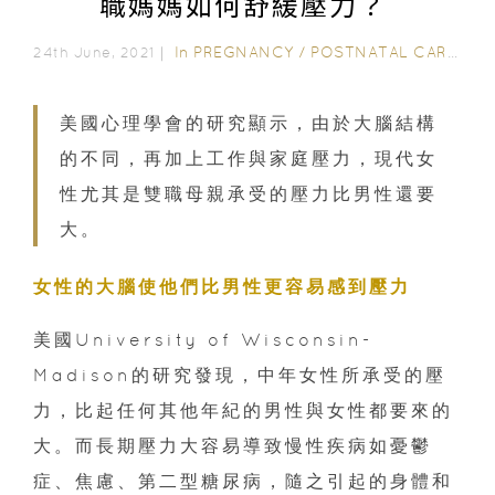
職媽媽如何舒緩壓力？
In
PREGNANCY
/
POSTNATAL CARE
/
6-
24th June, 2021｜
美國心理學會的研究顯示，由於大腦結構
的不同，再加上工作與家庭壓力，現代女
性尤其是雙職母親承受的壓力比男性還要
大。
女性的大腦使他們比男性更容易感到壓力
美國University of Wisconsin-
Madison的研究發現，中年女性所承受的壓
力，比起任何其他年紀的男性與女性都要來的
大。而長期壓力大容易導致慢性疾病如憂鬱
症、焦慮、第二型糖尿病，隨之引起的身體和