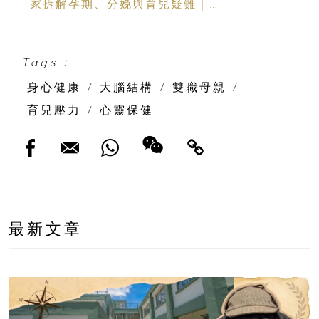
家拆解孕期、分娩與育兒疑難｜
Champimom
Tags :
身心健康
/
大腦結構
/
雙職母親
/
育兒壓力
/
心靈保健
最新文章