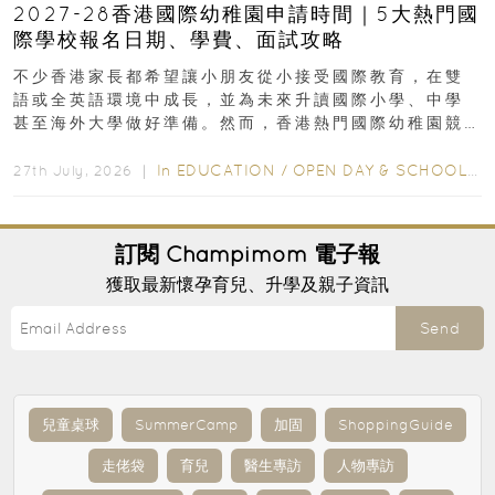
2027-28香港國際幼稚園申請時間｜5大熱門國
際學校報名日期、學費、面試攻略
不少香港家長都希望讓小朋友從小接受國際教育，在雙
語或全英語環境中成長，並為未來升讀國際小學、中學
甚至海外大學做好準備。然而，香港熱門國際幼稚園競
爭激烈，大部分學校會於入學前約一年開始接受申請...
In
EDUCATION
/
OPEN DAY & SCHOOL EVENTS
27th July, 2026 ｜
訂閱
Champimom
電子報
獲取最新懷孕育兒、升學及親子資訊
Send
兒童桌球
SummerCamp
加固
ShoppingGuide
走佬袋
育兒
醫生專訪
人物專訪