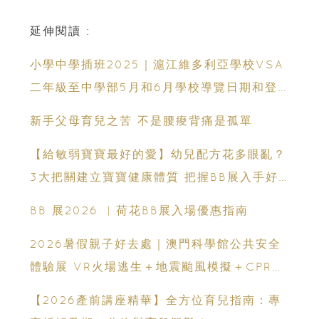
延伸閱讀 :
小學中學插班2025｜滬江維多利亞學校VSA
二年級至中學部5月和6月學校導覽日期和登
記詳情
新手父母育兒之苦 不是腰痠背痛是孤單
【給敏弱寶寶最好的愛】幼兒配方花多眼亂？
3大把關建立寶寶健康體質 把握BB展入手好
時機
BB 展2026 ︳荷花BB展入場優惠指南
2026暑假親子好去處｜澳門科學館公共安全
體驗展 VR火場逃生＋地震颱風模擬＋CPR急
救體驗 寓玩樂於生命教育一次玩盡
【2026產前講座精華】全方位育兒指南：專