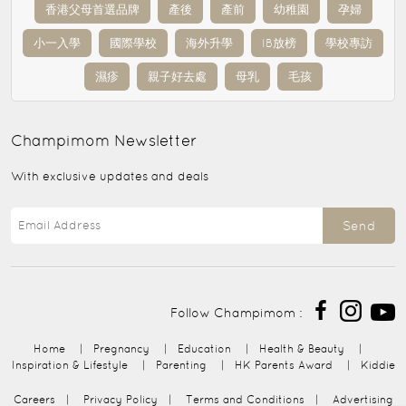
香港父母首選品牌
產後
產前
幼稚園
孕婦
小一入學
國際學校
海外升學
IB放榜
學校專訪
濕疹
親子好去處
母乳
毛孩
Champimom
Newsletter
With exclusive updates and deals
Send
Follow Champimom :
Home
|
Pregnancy
|
Education
|
Health & Beauty
|
Inspiration & Lifestyle
|
Parenting
|
HK Parents Award
|
Kiddie
Careers
|
Privacy Policy
|
Terms and Conditions
|
Advertising