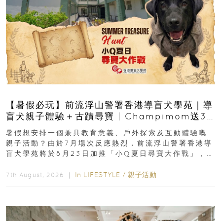
【暑假必玩】前流浮山警署香港導盲犬學苑｜導
盲犬親子體驗＋古蹟尋寶 | Champimom送3
組免費名額
暑假想安排一個兼具教育意義、戶外探索及互動體驗嘅
親子活動？由於7月場次反應熱烈，前流浮山警署香港導
盲犬學苑將於8月23日加推「小Q夏日尋寶大作戰」，家
長與小朋友可以走進前流浮山警署...
In
LIFESTYLE
/
親子活動
7th August, 2026 ｜