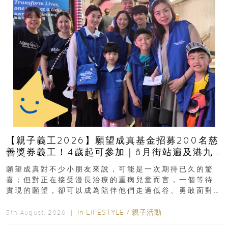
【親子義工2026】願望成真基金招募200名慈
善獎券義工！4歲起可參加｜8月街站遍及港九
新界
願望成真對不少小朋友來說，可能是一次期待已久的驚
喜；但對正在接受漫長治療的重病兒童而言，一個等待
實現的願望，卻可以成為陪伴他們走過低谷、勇敢面對
逆境的重要力量。▲ 願...
In
LIFESTYLE
/
親子活動
5th August, 2026 ｜