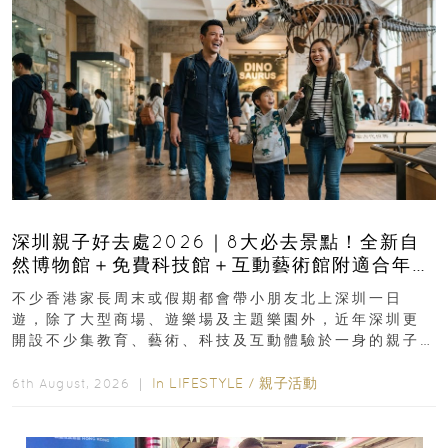
深圳親子好去處2026｜8大必去景點！全新自
然博物館＋免費科技館＋互動藝術館附適合年
齡、交通、門票、開放時間
不少香港家長周末或假期都會帶小朋友北上深圳一日
遊，除了大型商場、遊樂場及主題樂園外，近年深圳更
開設不少集教育、藝術、科技及互動體驗於一身的親子
好去處！暑假唔想再行商場...
In
LIFESTYLE
/
親子活動
6th August, 2026 ｜