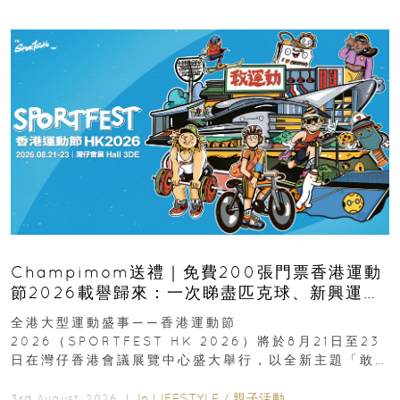
Champimom送禮｜免費200張門票香港運動
節2026載譽歸來：一次睇盡匹克球、新興運
動、街舞比賽＋逾百運動品牌展覽
全港大型運動盛事——香港運動節
2026（SPORTFEST HK 2026）將於8月21日至23
日在灣仔香港會議展覽中心盛大舉行，以全新主題「敢
運動大排檔」登場，集合...
In
LIFESTYLE
/
親子活動
3rd August, 2026 ｜